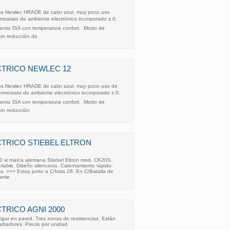
cos Newlec HRADE de calor azul, muy poco uso
mostato de ambiente electrónico incorporado ± 0,
ento DíA con temperatura confort.  Modo de
n reducción de
TRICO NEWLEC 12
cos Newlec HRADE de calor azul, muy poco uso de
rmostato de ambiente electrónico incorporado ± 0,
ento DíA con temperatura confort.  Modo de
on reducción
TRICO STIEBEL ELTRON
00 w marca alemana Stiebel Eltron mod. CK20S.
riable. Diseño silencioso. Calentamiento rápido.
s. >>> Estoy junto a C/Irala 28. En C/Batalla de
amie
TRICO AGNI 2000
olgar en pared. Tres zonas de resistencias. Están
radiadores. Precio por unidad.