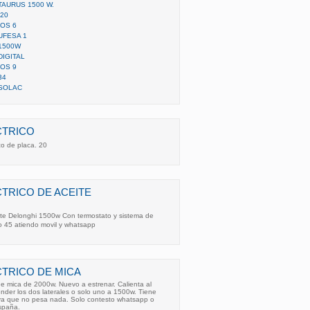
AURUS 1500 W.
20
OS 6
UFESA 1
1500W
IGITAL
OS 9
34
 SOLAC
CTRICO
o de placa. 20
TRICO DE ACEITE
eite Delonghi 1500w Con termostato y sistema de
 45 atiendo movil y whatsapp
TRICO DE MICA
de mica de 2000w. Nuevo a estrenar. Calienta al
nder los dos laterales o solo uno a 1500w. Tiene
 ya que no pesa nada. Solo contesto whatsapp o
spaña.