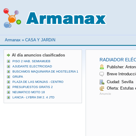
Armanax
»
CASA Y JARDíN
Al día anuncios clasificados
RADIADOR ELÉC
PISO 2 HAB. SEMIAMUEB
AJUDANTE ELECTRICIDAD
Publisher: Antoni
BUSCAMOS MAQUINARIA DE HOSTELERIA 1
Breve Introducci
GRUPA
Ciudad: Sevilla
PLAZA DE LAS MONJAS - CENTRO
PRESUPUESTOS GRATIS 2
Oferta: Estufas 
NEUMATICO MOTO 18
Anuncio
LANCIA - LYBRA SW 2. 4 JTD