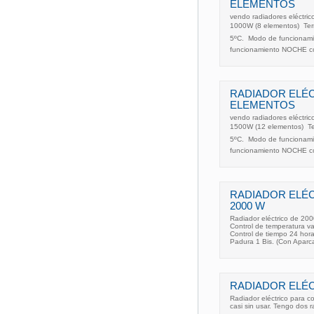
ELEMENTOS
vendo radiadores eléctri
1000W (8 elementos)  Ter
5ºC.  Modo de funcionami
funcionamiento NOCHE co
RADIADOR ELÉC
ELEMENTOS
vendo radiadores eléctri
1500W (12 elementos)  Te
5ºC.  Modo de funcionami
funcionamiento NOCHE c
RADIADOR ELÉC
2000 W
Radiador eléctrico de 20
Control de temperatura va
Control de tiempo 24 hora
Padura 1 Bis. (Con Aparc
RADIADOR ELÉC
Radiador eléctrico para c
casi sin usar. Tengo dos 