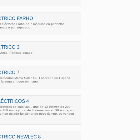
CTRICO FARHO
 eléctricos Farho de 7 módulos en perfectas
untos o por separado.
TRICO 3
Ufesa. Perfecto estado!!
TRICO 7
 elementos Marca Solac SP. Fabricado en España.
 la zona entrego en mano.
ÉCTRICOS 4
léctricos de calor azul, uno de 12 elementos 200
s 150 euros y uno de 4 elementos en 90 euros, son
lo han estado funcionando poco tiempo, se venden
n
CTRICO NEWLEC 8