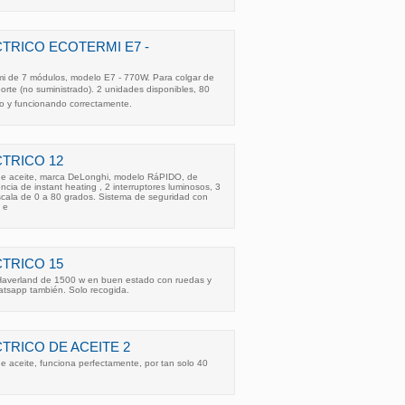
TRICO ECOTERMI E7 -
rmi de 7 módulos, modelo E7 - 770W. Para colgar de
orte (no suministrado). 2 unidades disponibles, 80
o y funcionando correctamente.
TRICO 12
 de aceite, marca DeLonghi, modelo RáPIDO, de
ncia de instant heating , 2 interruptores luminosos, 3
scala de 0 a 80 grados. Sistema de seguridad con
 e
TRICO 15
 Haverland de 1500 w en buen estado con ruedas y
atsapp también. Solo recogida.
TRICO DE ACEITE 2
de aceite, funciona perfectamente, por tan solo 40