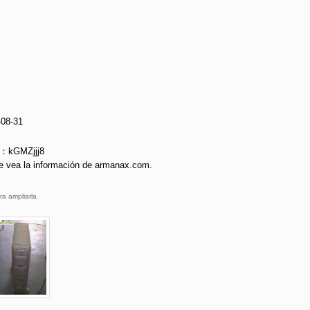
-08-31
e：kGMZjjj8
e vea la información de armanax.com.
ra ampliarla