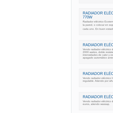
RADIADOR ELÉC
770W
Radiador eléctrico Ecote
la pared, o colocar en sop
cada uno. En buen estad
RADIADOR ELÉC
Vendo radiador eléctrico
2000 watios, doble resiste
intensidades de calor y e
apagado automático ante
RADIADOR ELÉC
Vendo radiador eléctrico
regulable. Atiendo por wh
RADIADOR ELÉC
Vendo radiador eléctrico 
euros, atiendo wassap.