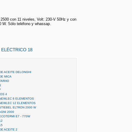
2500 con 11 niveles, Volt: 230-V 50Hz y con
0 W. Sólo teléfono y whassap.
 ELÉCTRICO 18
DE ACEITE DELONGHI
DE MICA
FARHO
3
7
OS 4
 NEWLEC 8 ELEMENTOS
 NEWLEC 12 ELEMENTOS
STIEBEL ELTRON 2000 W
GNI 2000
COTERMI E7 - 770W
12
15
E ACEITE 2