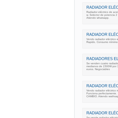
RADIADOR ELÉC
Radiador eléctrico de ac
w. Selector de potencia 2
Atiendo whatsapp.
RADIADOR ELÉC
Vendo radiador eléctrico
Rapido. Consumo mínimo
RADIADORES EL
Se venden cuatro radiado
medianos de 1500W por 
euros. Negociables
RADIADOR ELÉC
Vendo radiador eléctrico
Funciona perfectamente.
CAMBIO. Atiendo wathsa
RADIADOR ELÉC
Se vende radiador eléctr