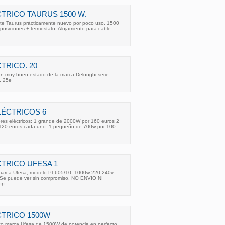
TRICO TAURUS 1500 W.
eite Taurus prácticamente nuevo por poco uso. 1500
 posiciones + termostato. Alojamiento para cable.
TRICO. 20
 en muy buen estado de la marca Delonghi serie
. 25e
ÉCTRICOS 6
res eléctricos: 1 grande de 2000W por 160 euros 2
120 euros cada uno. 1 pequeño de 700w por 100
TRICO UFESA 1
 marca Ufesa, modelo Pt-605/10. 1000w 220-240v.
 Se puede ver sin compromiso. NO ENVIO NI
pp.
TRICO 1500W
ico marca Ufesa de 1500W de potencia en perfecto