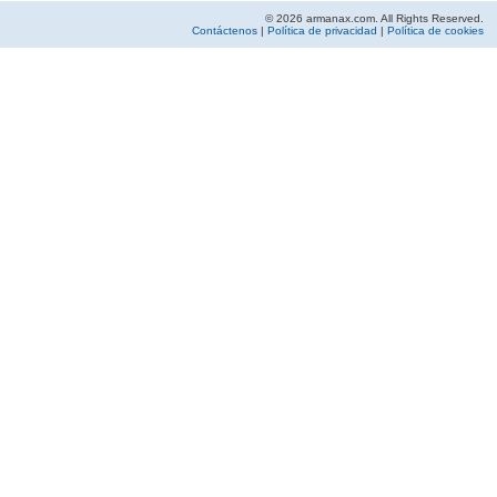
© 2026 armanax.com. All Rights Reserved.
Contáctenos
|
Política de privacidad
|
Política de cookies