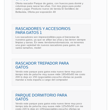
Oferta rascador Parque de gatos, con huecos para dormir y
columnas para rascar las uñas. Con tres pisos para poder
saltar y jugar. Producto nuevo de tienda El Semillero de
Bellavista, Oferta por exposición 49
RASCADORES Y ACCESORIOS
PARA GATOS 1
Los rascadores son imprescindibles para el bienestar de
nuestros gatos, ya que se afilan las uñas y las tienen siempre
limpias y sanas. En www. tiendamundomascota. es tenemos
una gran variedad de nuevos rascadores para gatos, de
varios tamaños, model
RASCADOR TREPADOR PARA
GATOS
Vendo este parque para gatos esta nuevo tiene muy poco
tiempo tela de peluche muy suave mide 180x60x60 me costo
200 lo dejo en 150 negociables escucho ofertas se puede
mandar a toda españa a cargo del comprador
PARQUE DORMITORIO PARA
GATOS
Vendo este parque para gatos esta nuevo tiene muy poco
tiempo tela de peluche muy suave mide 125x50x50 con me
costo 220 lo dejo en 135negociables escucho ofertas se