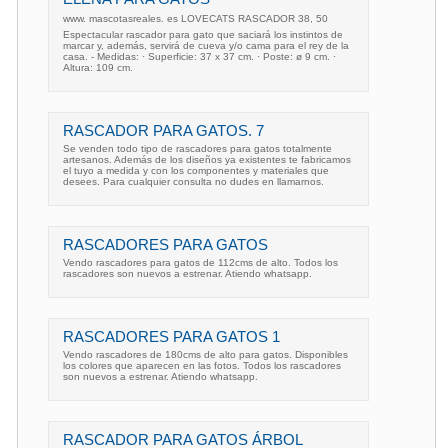
www. mascotasreales. es LOVECATS RASCADOR 38, 50
Espectacular rascador para gato que saciará los instintos de
marcar y, además, servirá de cueva y/o cama para el rey de la
casa. - Medidas: · Superficie: 37 x 37 cm. · Poste: ø 9 cm. ·
Altura: 109 cm.
RASCADOR PARA GATOS. 7
Se venden todo tipo de rascadores para gatos totalmente
artesanos. Además de los diseños ya existentes te fabricamos
el tuyo a medida y con los componentes y materiales que
desees. Para cualquier consulta no dudes en llamarnos.
RASCADORES PARA GATOS
Vendo rascadores para gatos de 112cms de alto. Todos los
rascadores son nuevos a estrenar. Atiendo whatsapp.
RASCADORES PARA GATOS 1
Vendo rascadores de 180cms de alto para gatos. Disponibles
los colores que aparecen en las fotos. Todos los rascadores
son nuevos a estrenar. Atiendo whatsapp.
RASCADOR PARA GATOS ÁRBOL