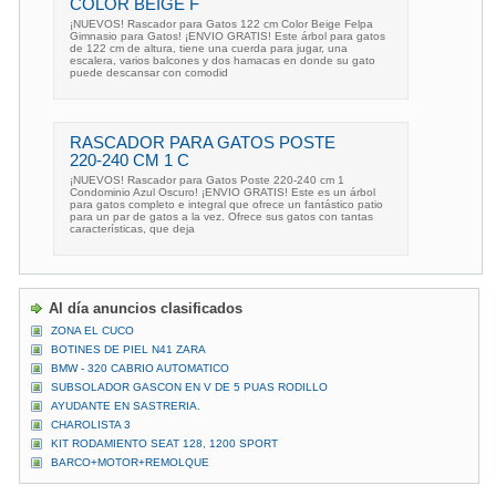
COLOR BEIGE F
¡NUEVOS! Rascador para Gatos 122 cm Color Beige Felpa
Gimnasio para Gatos! ¡ENVIO GRATIS! Este árbol para gatos
de 122 cm de altura, tiene una cuerda para jugar, una
escalera, varios balcones y dos hamacas en donde su gato
puede descansar con comodid
RASCADOR PARA GATOS POSTE
220-240 CM 1 C
¡NUEVOS! Rascador para Gatos Poste 220-240 cm 1
Condominio Azul Oscuro! ¡ENVIO GRATIS! Este es un árbol
para gatos completo e integral que ofrece un fantástico patio
para un par de gatos a la vez. Ofrece sus gatos con tantas
características, que deja
Al día anuncios clasificados
ZONA EL CUCO
BOTINES DE PIEL N41 ZARA
BMW - 320 CABRIO AUTOMATICO
SUBSOLADOR GASCON EN V DE 5 PUAS RODILLO
AYUDANTE EN SASTRERIA.
CHAROLISTA 3
KIT RODAMIENTO SEAT 128, 1200 SPORT
BARCO+MOTOR+REMOLQUE