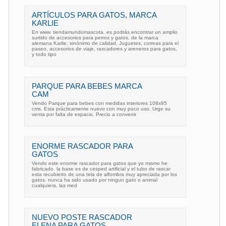
ARTÍCULOS PARA GATOS, MARCA
KARLIE
En www. tiendamundomascota. es podrás encontrar un amplio
surtido de accesorios para perros y gatos, de la marca
alemana Karlie, sinónimo de calidad. Juguetes, correas para el
paseo, accesorios de viaje, rascadores y areneros para gatos,
y todo tipo
PARQUE PARA BEBES MARCA
CAM
Vendo Parque para bebes con medidas interiores 108x95
cms. Esta prácticamente nuevo con muy poco uso. Urge su
venta por falta de espacio. Precio a convenir
ENORME RASCADOR PARA
GATOS
Vendo este enorme rascador para gatos que yo mismo he
fabricado. la base es de cesped artificial y el tubo de rascar
esta recubierto de una tela de alfombra muy apreciada por los
gatos. nunca ha sido usado por ningun gato o animal
cualquiera. las med
NUEVO POSTE RASCADOR
ELENA PARA GATOS