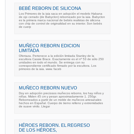
BEBÉ REBORN DE SILICONA
Los Primores de la iaia saca en adopción el modelo Habana
de ojo cerrado (de Babyclon) reborneado por la iaia. Babyclon
es la primera marca nacional de bebés realistas de silicona
con chip de control de originalidad en su interior. Son bebés
de cuerp
MUÑECO REBORN EDICION
LIMITADA
Ofertaza. Pertenece a la edición limitada Stanley de la
escultora Cassie Brace. Exactamente es el nº 53 de sólo 250
unidades en todo el mundo. Se entrega con su
correspondiente certificado firmado por la escultora. Los
primores de la iaia. www. faceb
MUÑECO REBORN NUEVO
Doy en adopción preciosos muñecos reborns, los hay niños y
niñas. Miden 45 cm y pesan aproximadamente 1. 250gr.
Reborneados a partir de un molde de muñecos artesanales
hechos en Españal. Cuerpo de tierno relleno y extremidades
de suave vinilo. Llegar
HÉROES REBORN. EL REGRESO
DE LOS HÉROES,