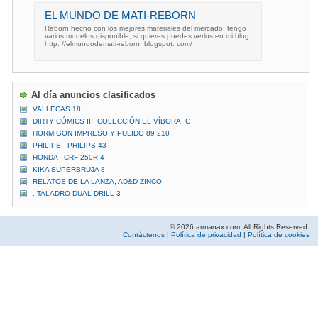
EL MUNDO DE MATI-REBORN
Reborn hecho con los mejores materiales del mercado, tengo
varios modelos disponible, si quieres puedes verlos en mi blog
http: //elmundodemati-reborn. blogspot. com/
Al día anuncios clasificados
VALLECAS 18
DIRTY CÓMICS III. COLECCIÓN EL VÍBORA. C
HORMIGON IMPRESO Y PULIDO 89 210
PHILIPS - PHILIPS 43
HONDA - CRF 250R 4
KIKA SUPERBRUJA 8
RELATOS DE LA LANZA, AD&D ZINCO.
. TALADRO DUAL DRILL 3
© 2026 armanax.com. All Rights Reserved.
Contáctenos
|
Política de privacidad
|
Política de cookies