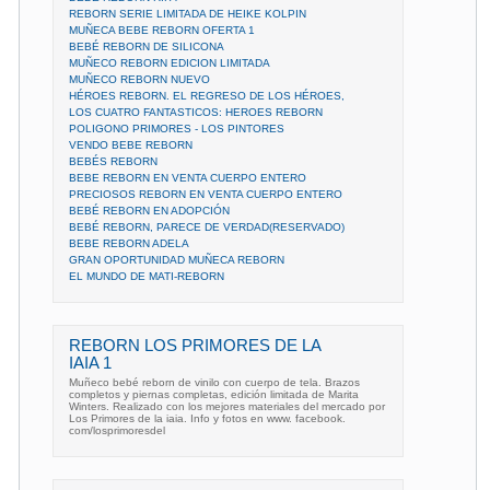
REBORN SERIE LIMITADA DE HEIKE KOLPIN
MUÑECA BEBE REBORN OFERTA 1
BEBÉ REBORN DE SILICONA
MUÑECO REBORN EDICION LIMITADA
MUÑECO REBORN NUEVO
HÉROES REBORN. EL REGRESO DE LOS HÉROES,
LOS CUATRO FANTASTICOS: HEROES REBORN
POLIGONO PRIMORES - LOS PINTORES
VENDO BEBE REBORN
BEBÉS REBORN
BEBE REBORN EN VENTA CUERPO ENTERO
PRECIOSOS REBORN EN VENTA CUERPO ENTERO
BEBÉ REBORN EN ADOPCIÓN
BEBÉ REBORN, PARECE DE VERDAD(RESERVADO)
BEBE REBORN ADELA
GRAN OPORTUNIDAD MUÑECA REBORN
EL MUNDO DE MATI-REBORN
REBORN LOS PRIMORES DE LA
IAIA 1
Muñeco bebé reborn de vinilo con cuerpo de tela. Brazos
completos y piernas completas, edición limitada de Marita
Winters. Realizado con los mejores materiales del mercado por
Los Primores de la iaia. Info y fotos en www. facebook.
com/losprimoresdel