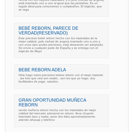
está insertado uno a uno al igual que las pestañas. Es un
regalo ideal para comuniones o cumpleaños. El trajecito, que
se rega
BEBÉ REBORN, PARECE DE
VERDAD(RESERVADO)
Este precioso bebé reborn hecho con los materiales de la
mejor calidad, pelo mohair de angora insertado uno a uno y
con unos ojos azules preciosos, está deseando ser adoptado.
Se envía a cualquier parte de España y se entrega con el
trajecito de Mayo
BEBE REBORN ADELA
Hola hago estos preciosos bebes reborn con el mejor material
, las foto que veis son reales , son los que yo hago, doy
facilidades de pago. saludos.
GRAN OPORTUNIDAD MUÑECA
REBORN
vendo muñeca reborn hecha con los materiales de mejor
calidad del mercado artesanal en reborn. lleva chupete
imantado lazo y ropita. peso dos kilos aproximadamente.
atiendo whasap y telefono