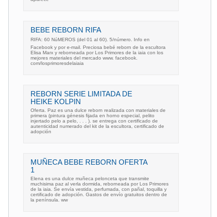
BEBE REBORN RIFA
RIFA: 60 NúMEROS (del 01 al 60). 5/número. Info en
Facebook y por e-mail. Preciosa bebé reborn de la escultora
Elisa Marx y reborneada por Los Primores de la iaia con los
mejores materiales del mercado www. facebook.
com/losprimoresdelaiaia
REBORN SERIE LIMITADA DE
HEIKE KOLPIN
Oferta. Paz es una dulce reborn realizada con materiales de
primera (pintura génesis fijada en horno especial, pelito
injertado pelo a pelo, . . . ). se entrega con certificado de
autenticidad numerado del kit de la escultora, certificado de
adopción
MUÑECA BEBE REBORN OFERTA
1
Elena es una dulce muñeca pelonceta que transmite
muchisima paz al verla dormida, reborneada por Los Primores
de la iaia. Se envía vestida, perfumada, con pañal, toquilla y
certificado de adopción. Gastos de envío gratuitos dentro de
la península. ww