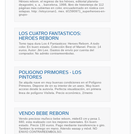
Héroes reborn. el regreso de los héroes, editorial planeta-
deagostini, s. a. , barcelona, 1998, libro de historietas de 112
páginas más cubiertas en color, encuadernado en rústica con
solapas. http: //eloyconan1. mex. tl/1590971_superheroes-en-
grupo-
LOS CUATRO FANTASTICOS:
HEROES REBORN
Tomo tapa dura Los 4 Fantasticos: Heroes Reborn. A todo
color. En buen estado. Colección Best of Marvel. Precio: 14
euros. Autor: Jim Lee. Gastos de envío por cuenta del
comprador. No admito contrarreembolso.
POLIGONO PRIMORES - LOS
PINTORES
Se alquila nave en muy buenas condiciones en el Polígono
Primores. Dispone de en su interior de un aseo. Muy buen
acceso desde la autovía. Perfecta visualización, en primera
linea de polígono Visítela. Precio económico, 2/metro
VENDO BEBE REBORN
Vendo precioso muñeco bebe reborn, mide43 cm y pesa 1.
680, esta realizado con los mejores materiales. En buen
estado. Precio 130 euros. Pago mediante transferencia o giro.
Tambien la entrego en mano. Atiendo wasap y móvil. NO
ENVIO CONTRAREEMBOLSO.