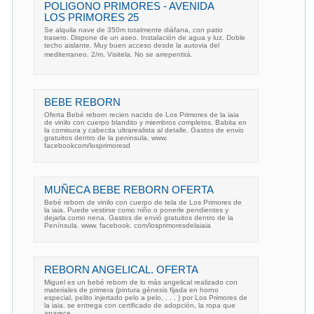
POLIGONO PRIMORES - AVENIDA
LOS PRIMORES 25
Se alquila nave de 350m totalmente diáfana, con patio
trasero. Dispone de un aseo. Instalación de agua y luz. Doble
techo aislante. Muy buen acceso desde la autovia del
mediterraneo. 2/m. Visitela. No se arrepentirá.
BEBE REBORN
Oferta Bebé reborn recien nacido de Los Primores de la iaia
de vinilo con cuerpo blandito y miembros completos. Babita en
la comisura y cabecita ultrarealista al detalle. Gastos de envio
gratuitos dentro de la peninsula. www.
facebookcom/losprimoresd
MUÑECA BEBE REBORN OFERTA
Bebé reborn de vinilo con cuerpo de tela de Los Primores de
la iaia. Puede vestirse como niño o ponerle pendientes y
dejarla como nena. Gastos de envió gratuitos dentro de la
Península. www. facebook. com/losprimoresdelaiaia
REBORN ANGELICAL. OFERTA
Miguel es un bebé reborn de lo más angelical realizado con
materiales de primera (pintura génesis fijada en horno
especial, pelito injertado pelo a pelo, . . . ) por Los Primores de
la iaia. se entrega con certificado de adopción, la ropa que
aparece