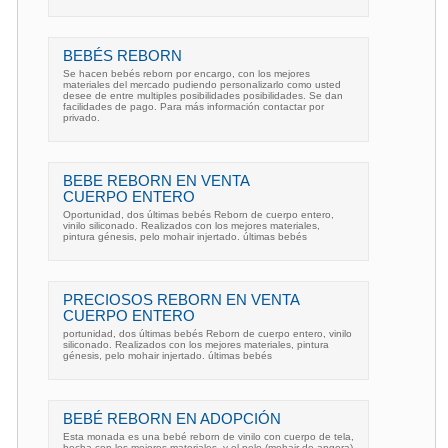
BEBÉS REBORN
Se hacen bebés reborn por encargo, con los mejores
materiales del mercado pudiendo personalizarlo como usted
desee de entre multiples posibilidades posibilidades. Se dan
facilidades de pago. Para más información contactar por
privado.
BEBE REBORN EN VENTA
CUERPO ENTERO
Oportunidad, dos últimas bebés Reborn de cuerpo entero,
vinilo siliconado. Realizados con los mejores materiales,
pintura génesis, pelo mohair injertado. últimas bebés
PRECIOSOS REBORN EN VENTA
CUERPO ENTERO
portunidad, dos últimas bebés Reborn de cuerpo entero, vinilo
siliconado. Realizados con los mejores materiales, pintura
génesis, pelo mohair injertado. últimas bebés
BEBÉ REBORN EN ADOPCIÓN
Esta monada es una bebé reborn de vinilo con cuerpo de tela,
hecha con los mejores materiales, y el pelo (mohair de angora)