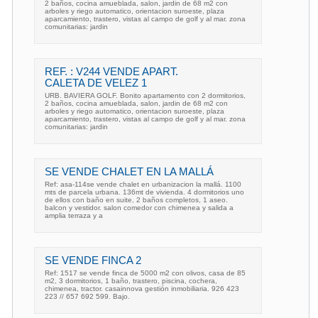
2 baños, cocina amueblada, salon, jardin de 68 m2 con
arboles y riego automatico, orientacion suroeste, plaza
aparcamiento, trastero, vistas al campo de golf y al mar. zona
comunitarias: jardin
REF. : V244 VENDE APART.
CALETA DE VELEZ 1
URB. BAVIERA GOLF. Bonito apartamento con 2 dormitorios,
2 baños, cocina amueblada, salon, jardin de 68 m2 con
arboles y riego automatico, orientacion suroeste, plaza
aparcamiento, trastero, vistas al campo de golf y al mar. zona
comunitarias: jardin
SE VENDE CHALET EN LA MALLÁ
Ref: asa-114se vende chalet en urbanizacion la mallá. 1100
mts de parcela urbana. 136mt de vivienda. 4 dormitorios uno
de ellos con baño en suite, 2 baños completos, 1 aseo.
balcon y vestidor. salon comedor con chimenea y salida a
amplia terraza y a
SE VENDE FINCA 2
Ref: 1517 se vende finca de 5000 m2 con olivos, casa de 85
m2, 3 dormitorios, 1 baño, trastero, piscina, cochera,
chimenea, tractor. casainnova gestión inmobiliaria. 926 423
223 // 657 692 599. Bajo.