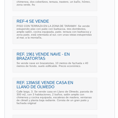
chimenea, dos cobertizos, terraza, trastero, un baño, hórreo,
zona verde, fru
REF-4 SE VENDE
PISO CON TERRAZA EN LA ZONA DE TARAMAY. Se vende
estupendo piso con patio con barbacoa, tres dormitorios,
amplio salón, cocina equipada, patio. terraza con barbacoa y
zona patio, está orientada al sur, con unas vistas estupendas
al mar, a la montaña,
REF. 1961 VENDE NAVE - EN
BRAZATORTAS
Se vende nave en brazatortas, 10 metros de fachada x 40
metros de fondo, suelo edificable. Precio económico.
REF. 139ASE VENDE CASA EN
LLANO DE OLMEDO
Calle larga, 3. Se vende casa en Llano de Olmedo, parcela de
300 m2, con 3 habitaciones, 2 baños, salón amplio con
chimenea y cocina equipada, escaleras de madera, ventanas
de climalí y planta baja radiante. Consta de un gran patio y
fachada original