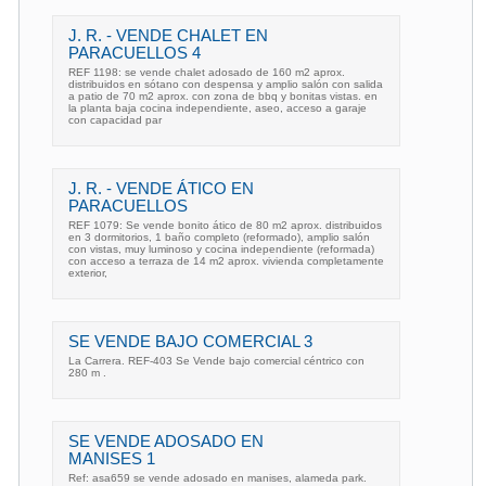
J. R. - VENDE CHALET EN
PARACUELLOS 4
REF 1198: se vende chalet adosado de 160 m2 aprox.
distribuidos en sótano con despensa y amplio salón con salida
a patio de 70 m2 aprox. con zona de bbq y bonitas vistas. en
la planta baja cocina independiente, aseo, acceso a garaje
con capacidad par
J. R. - VENDE ÁTICO EN
PARACUELLOS
REF 1079: Se vende bonito ático de 80 m2 aprox. distribuidos
en 3 dormitorios, 1 baño completo (reformado), amplio salón
con vistas, muy luminoso y cocina independiente (reformada)
con acceso a terraza de 14 m2 aprox. vivienda completamente
exterior,
SE VENDE BAJO COMERCIAL 3
La Carrera. REF-403 Se Vende bajo comercial céntrico con
280 m .
SE VENDE ADOSADO EN
MANISES 1
Ref: asa659 se vende adosado en manises, alameda park.