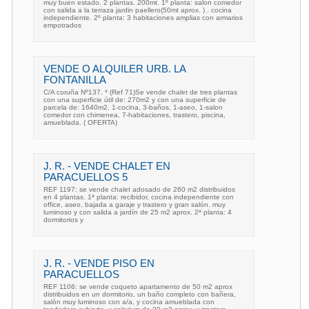
muy buen estado. 2 plantas. 200mt. 1º planta: salon comedor
con salida a la terraza jardin paellero(50mt aprox. ) . cocina
independiente. 2º planta: 3 habitaciones amplias con armarios
empotrados
VENDE O ALQUILER URB. LA
FONTANILLA
C/A coruña Nº137. * (Ref 71)Se vende chalet de tres plantas
con una superficie útil de: 270m2 y con una superficie de
parcela de: 1640m2. 1-cocina, 3-baños, 1-aseo, 1-salon
comedor con chimenea, 7-habitaciones, trastero, piscina,
amueblada. ( OFERTA)
J. R. - VENDE CHALET EN
PARACUELLOS 5
REF 1197: se vende chalet adosado de 260 m2 distribuidos
en 4 plantas. 1ª planta: recibidor, cocina independiente con
office, aseo, bajada a garaje y trastero y gran salón. muy
luminoso y con salida a jardín de 25 m2 aprox. 2ª planta: 4
dormitorios y
J. R. - VENDE PISO EN
PARACUELLOS
REF 1106: se vende coqueto apartamento de 50 m2 aprox
distribuidos en un dormitorio, un baño completo con bañera,
salón muy luminoso con a/a, y cocina amueblada con