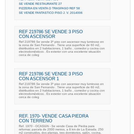
SE VENDE RESTAURANTE 27
PIZZERIA EN VENTA O TRASPASO REF 58
SE VENDE FANTASTICO PISO J. V. 2014006
REF 219786 SE VENDE 3 PISO
CON ASCENSOR
Ref 219786 Se vende 3º piso con ascensor muy luminoso en
la zona de San Fernando . Tiene una superficie de 60 m2,
distribuidos en 2 habitaciones, 1 baño , comedor y cocina con
electrodomésticos . Es exterior con una excelente situación
cerca de coleg
REF 219786 SE VENDE 3 PISO
CON ASCENSOR 1
Ref 219786 Se vende 3º piso con ascensor muy luminoso en
la zona de San Fernando . Tiene una superficie de 60 m2,
distribuidos en 2 habitaciones, 1 baño , comedor y cocina con
electrodomésticos . Es exterior con una excelente situación
cerca de coleg
REF. 1970- VENDE CASA PIEDRA
CON TERRENO
Ref. 1970 - OCASIóN - Se vende Casa de Piedra para
reformar, parcela de 2000 metros, a 8 km de La Estrada. 250
m2 construidos, dos plantas, tres dormitorios, salón, cocina,