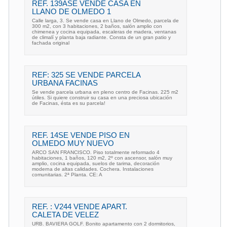
REF. 139ASE VENDE CASA EN
LLANO DE OLMEDO 1
Calle larga, 3. Se vende casa en Llano de Olmedo, parcela de
300 m2, con 3 habitaciones, 2 baños, salón amplio con
chimenea y cocina equipada, escaleras de madera, ventanas
de climalí y planta baja radiante. Consta de un gran patio y
fachada original
REF: 325 SE VENDE PARCELA
URBANA FACINAS
Se vende parcela urbana en pleno centro de Facinas. 225 m2
útiles. Si quiere construir su casa en una preciosa ubicación
de Facinas, ésta es su parcela!
REF. 14SE VENDE PISO EN
OLMEDO MUY NUEVO
ARCO SAN FRANCISCO. Piso totalmente reformado 4
habitaciones, 1 baños, 120 m2, 2º con ascensor, salón muy
amplio, cocina equipada, suelos de tarima, decoración
moderna de altas calidades. Cochera. Instalaciones
comunitarias. 2ª Planta. CE: A
REF. : V244 VENDE APART.
CALETA DE VELEZ
URB. BAVIERA GOLF. Bonito apartamento con 2 dormitorios,