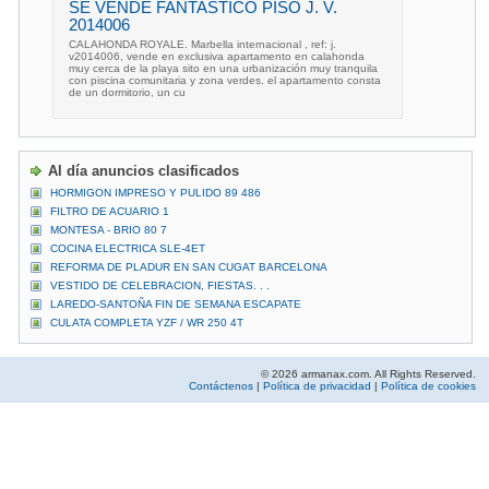
SE VENDE FANTASTICO PISO J. V.
2014006
CALAHONDA ROYALE. Marbella internacional , ref: j.
v2014006, vende en exclusiva apartamento en calahonda
muy cerca de la playa sito en una urbanización muy tranquila
con piscina comunitaria y zona verdes. el apartamento consta
de un dormitorio, un cu
Al día anuncios clasificados
HORMIGON IMPRESO Y PULIDO 89 486
FILTRO DE ACUARIO 1
MONTESA - BRIO 80 7
COCINA ELECTRICA SLE-4ET
REFORMA DE PLADUR EN SAN CUGAT BARCELONA
VESTIDO DE CELEBRACION, FIESTAS. . .
LAREDO-SANTOÑA FIN DE SEMANA ESCAPATE
CULATA COMPLETA YZF / WR 250 4T
© 2026 armanax.com. All Rights Reserved.
Contáctenos
|
Política de privacidad
|
Política de cookies