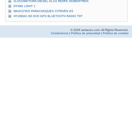
2LOCOMOTORA DIESEL ALCO RENFE HOIBERTREN
DYING LIGHT 1
MASCOTAS PARACHOQUES CITROËN GS
HYUNDAI I30 DVD GPS BLUETOOTH RADIO TDT
© 2026 armanax.com. All Rights Reserved.
Contáctenos
|
Política de privacidad
|
Política de cookies