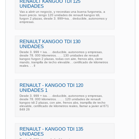
RENAULT KANGOO TDI 125
UNIDADES
Vas a abrir un negocio, y necesitas una buena furgoneta, a
buen precio. tengo 120 unidades de renault kangoo tdi,
furgon 2 plazas, desde 3. 999+iva. . deducible, autonomos y
empresas.
RENAULT KANGOO TDI 130
UNIDADES
Desde 3. 999 + iva. . . deducible, autonomos y empresas,
desde 78. 000 kilometros. . . . 130 unidades de renault
kangoo furgon 2 plazas, todas con aire, frenos abs, cierre
mando, trampilla de techo elevable. . certificado de kilometros
reales. . . ll
RENAULT - KANGOO TDI 120
UNIDADES 1
Desde 3. 999 + iva. . . deducible, autonomos y empresas,
desde 78. 000 kilometros. . . . . 120 unidades de renault
kangoo tdi 2 plazas, con aire, frenos abs, trampilla de techo
elevable, certificado de kilometros reales, llamar a javier al 671
849 26
RENAULT - KANGOO TDI 135
UNIDADES