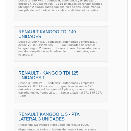
Desde 3, 999 +iva. . deducible, autonomos y empresas. . .
desde 77. 000 kilometros. . . 135 unidades de renault kangoo
tdi furgon 2 plazas, todas con aire, frenos abs, cierre mando,
trampilla de techo elevable. certificado de kilometros reales. . .
.
RENAULT KANGOO TDI 140
UNIDADES
Desde 3. 999 + iva. . deducible, autonomos y empresas. .
desde 79. 000 kilometros. . . . . 140 unidades de renault
kangoo furgon 2 plazas. . . todas con aire, frenos abs, cierre
mando, trampilla de techo elevable. . . . . date prisa, estan
volando, e
RENAULT - KANGOO TDI 125
UNIDADES 1
Desde 3. 999+iva. . . deducible, autonomos y empresas. . . .
desde 79. 000 kilometros. . . . . gran liquidacion de 125
unidades de renault kangoo tdi 2 plazas, todas con aire,
trampilla techo, frenos abs. . . . llamar a javier al 671 849 267.
. . sim
RENAULT KANGOO 1. 5 - PTA
LATERAL 3 UNIDADES
Precio final iva incluido y deducible en factura 5000.
disponemos de varias unidades de renault kangoo y mas