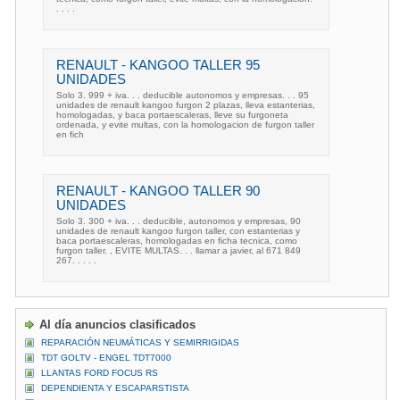
. . . .
RENAULT - KANGOO TALLER 95
UNIDADES
Solo 3. 999 + iva. . . deducible autonomos y empresas. . . 95
unidades de renault kangoo furgon 2 plazas, lleva estanterias,
homologadas, y baca portaescaleras, lleve su furgoneta
ordenada, y evite multas, con la homologacion de furgon taller
en fich
RENAULT - KANGOO TALLER 90
UNIDADES
Solo 3. 300 + iva. . . deducible, autonomos y empresas, 90
unidades de renault kangoo furgon taller, con estanterias y
baca portaescaleras, homologadas en ficha tecnica, como
furgon taller. , EVITE MULTAS. . . llamar a javier, al 671 849
267. . . . .
Al día anuncios clasificados
REPARACIÓN NEUMÁTICAS Y SEMIRRIGIDAS
TDT GOLTV - ENGEL TDT7000
LLANTAS FORD FOCUS RS
DEPENDIENTA Y ESCAPARSTISTA