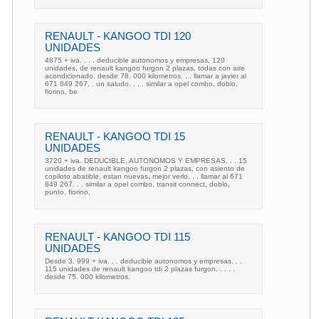
RENAULT - KANGOO TDI 120
UNIDADES
4875 + iva. . . . deducible autonomos y empresas, 120
unidades, de renault kangoo furgon 2 plazas, todas con aire
acondicionado, desde 78. 000 kilometros. . . llamar a javier al
671 849 267. . un saludo. . . . similar a opel combo, doblo,
fiorino, be
RENAULT - KANGOO TDI 15
UNIDADES
3720 + iva. DEDUCIBLE, AUTONOMOS Y EMPRESAS. . . 15
unidades de renault kangoo furgon 2 plazas, con asiento de
copiloto abatible, estan nuevas, mejor verlo. . . llamar al 671
849 267. . . similar a opel combo, transit connect, doblo,
punto, fiorino,
RENAULT - KANGOO TDI 115
UNIDADES
Desde 3. 999 + iva. . . deducible autonomos y empresas. . .
115 unidades de renault kangoo tdi 2 plazas furgon. . . . .
desde 75. 000 kilometros.