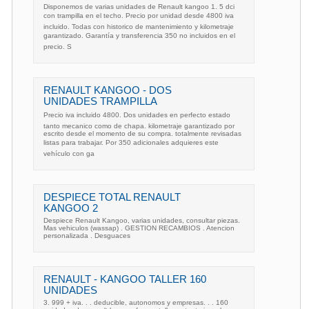
Disponemos de varias unidades de Renault kangoo 1. 5 dci
con trampilla en el techo. Precio por unidad desde 4800 iva
incluido. Todas con historico de mantenimiento y kilometraje
garantizado. Garantía y transferencia 350 no incluidos en el
precio. S
RENAULT KANGOO - DOS
UNIDADES TRAMPILLA
Precio iva incluido 4800. Dos unidades en perfecto estado
tanto mecanico como de chapa. kilometraje garantizado por
escrito desde el momento de su compra. totalmente revisadas
listas para trabajar. Por 350 adicionales adquieres este
vehículo con ga
DESPIECE TOTAL RENAULT
KANGOO 2
Despiece Renault Kangoo, varias unidades, consultar piezas.
Mas vehiculos (wassap) . GESTION RECAMBIOS . Atencion
personalizada . Desguaces
RENAULT - KANGOO TALLER 160
UNIDADES
3. 999 + iva. . . deducible, autonomos y empresas. . . 160