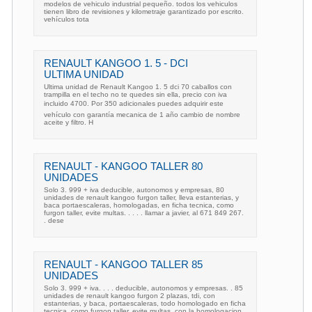
modelos de vehiculo industrial pequeño. todos los vehiculos
tienen libro de revisiones y kilometraje garantizado por escrito.
vehículos tota
RENAULT KANGOO 1. 5 - DCI
ULTIMA UNIDAD
Ultima unidad de Renault Kangoo 1. 5 dci 70 caballos con
trampilla en el techo no te quedes sin ella, precio con iva
incluido 4700. Por 350 adicionales puedes adquirir este
vehículo con garantía mecanica de 1 año cambio de nombre
aceite y filtro. H
RENAULT - KANGOO TALLER 80
UNIDADES
Solo 3. 999 + iva deducible, autonomos y empresas, 80
unidades de renault kangoo furgon taller, lleva estanterias, y
baca portaescaleras, homologadas, en ficha tecnica, como
furgon taller, evite multas. . . . . llamar a javier, al 671 849 267.
. dese
RENAULT - KANGOO TALLER 85
UNIDADES
Solo 3. 999 + iva. . . . deducible, autonomos y empresas. . 85
unidades de renault kangoo furgon 2 plazas, tdi, con
estanterias, y baca, portaescaleras, todo homologado en ficha
tecnica, como furgon taller, evite multas, con la homologacion.