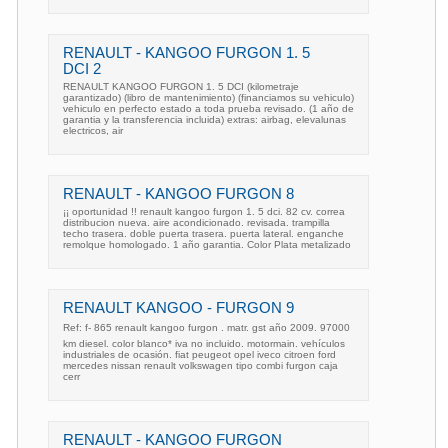
RENAULT - KANGOO FURGON 1. 5
DCI 2
RENAULT KANGOO FURGON 1. 5 DCI (kilometraje
garantizado) (libro de mantenimiento) (financiamos su vehiculo)
vehiculo en perfecto estado a toda prueba revisado. (1 año de
garantia y la transferencia incluida) extras: airbag, elevalunas
electricos, air
RENAULT - KANGOO FURGON 8
¡¡ oportunidad !! renault kangoo furgon 1. 5 dci. 82 cv. correa
distribucion nueva. aire acondicionado. revisada. trampilla
techo trasera. doble puerta trasera. puerta lateral. enganche
remolque homologado. 1 año garantia. Color Plata metalizado
RENAULT KANGOO - FURGON 9
Ref: f- 865 renault kangoo furgon . matr. gst año 2009. 97000
km diesel. color blanco* iva no incluido. motormain. vehículos
industriales de ocasión. fiat peugeot opel iveco citroen ford
mercedes nissan renault volkswagen tipo combi furgon caja
cerr
RENAULT - KANGOO FURGON