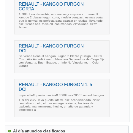
RENAULT - KANGOO FURGON
CORTA
4. 380 + iva deducible, autonomos y empresas. . . renault
kangoo 2 plazas furgon corta, modelo compact, es mas corta
que la normal, es perfecta para aparcar en ciudad, lleva todo,
aire, frenos abs, radio cd, con mandos, elevalunas, cierre. . .
llamar
RENAULT - KANGOO FURGON
DCI
Se Vende Renault Kangoo Furgón 2 Plazas y Carga, DCI 85
Cvs. , Aire Acondicionado, Mampara Separadora de Carga Fija
con Ventana, Buen Estado. . . Info No Vinculante. . . Color
Blanco
RENAULT - KANGOO FURGON 1. 5
DCI
Impecable!!! precio mas iva!! 6500+iva=7855!! renault kangoo
1. 5 dci 70cv. lleva puerta lateral, aire acondicionado, cierre
centralizado, etc, etc. se entrega revisada, limpieza de
tapicería, mantenimiento hecho, un año de garantía y
transferido a
Al día anuncios clasificados