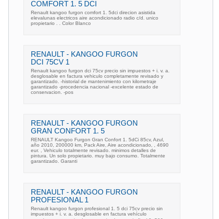
COMFORT 1. 5 DCI
Renault kangoo furgon comfort 1. 5dci direcion asistida
elevalunas electricos aire acondicionado radio c/d. unico
propietario . . Color Blanco
RENAULT - KANGOO FURGON
DCI 75CV 1
Renault kangoo furgon dci 75cv precio sin impuestos + i. v. a.
desglosable en factura vehiculo completamente revisado y
garantizado. -historial de mantenimiento con kilometraje
garantizado -procedencia nacional -excelente estado de
conservacion. -pos
RENAULT - KANGOO FURGON
GRAN CONFORT 1. 5
RENAULT Kangoo Furgon Gran Confort 1. 5dCi 85cv, Azul,
año 2010, 200000 km, Pack Aire, Aire acondicionado, , 4690
eur. , Vehiculo totalmente revisado. minimos detalles de
pintura. Un solo propietario. muy bajo consumo. Totalmente
garantizado. Garanti
RENAULT - KANGOO FURGON
PROFESIONAL 1
Renault kangoo furgon profesional 1. 5 dci 75cv precio sin
impuestos + i. v. a. desglosable en factura vehículo