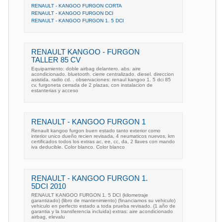
RENAULT - KANGOO FURGON CORTA
RENAULT - KANGOO FURGON DCI
RENAULT - KANGOO FURGON 1. 5 DCI
RENAULT KANGOO - FURGON
TALLER 85 CV
Equipamiento: doble airbag delantero. abs. aire
acondicionado. bluetooth. cierre centralizado. diesel. direccion
asistida. radio cd. . observaciones: renaul kangoo 1. 5 dci 85
cv, furgoneta cerrada de 2 plazas, con instalacion de
estanterias y acceso
RENAULT - KANGOO FURGON 1
Renault kangoo furgon buen estado tanto exterior como
interior unico dueño recien revisada, 4 neumaticos nuevos, km
certificados todos los extras ac, ee, cc, da, 2 llaves con mando
iva deducible. Color blanco. Color blanco
RENAULT - KANGOO FURGON 1.
5DCI 2010
RENAULT KANGOO FURGON 1. 5 DCI (kilometraje
garantizado) (libro de mantenimiento) (financiamos su vehiculo)
vehiculo en perfecto estado a toda prueba revisado. (1 año de
garantia y la transferencia incluida) extras: aire acondicionado
airbag, elevalu