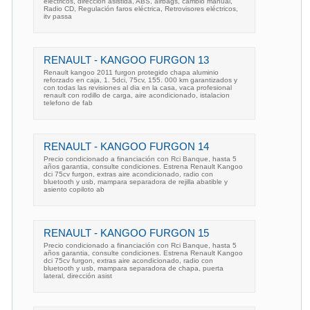
electricos, dirección asistida, ABS, airbags, cambio manual,
Radio CD, Regulación faros eléctrica, Retrovisores eléctricos,
itv passa
RENAULT - KANGOO FURGON 13
Renault kangoo 2011 furgon protegido chapa aluminio
reforzado en caja, 1. 5dci, 75cv, 155. 000 km garantizados y
con todas las revisiones al dia en la casa, vaca profesional
renault con rodillo de carga, aire acondicionado, istalacion
telefono de fab
RENAULT - KANGOO FURGON 14
Precio condicionado a financiación con Rci Banque, hasta 5
años garantia, consulte condiciones. Estrena Renault Kangoo
dci 75cv furgon, extras aire acondicionado, radio con
bluetooth y usb, mampara separadora de rejilla abatible y
asiento copiloto ab
RENAULT - KANGOO FURGON 15
Precio condicionado a financiación con Rci Banque, hasta 5
años garantia, consulte condiciones. Estrena Renault Kangoo
dci 75cv furgon, extras aire acondicionado, radio con
bluetooth y usb, mampara separadora de chapa, puerta
lateral, dirección asist