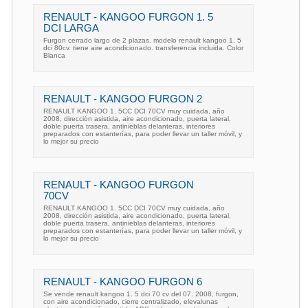
RENAULT - KANGOO FURGON 1. 5
DCI LARGA
Furgon cerrado largo de 2 plazas. modelo renault kangoo 1. 5
dci 80cv. tiene aire acondicionado. transferencia incluida. Color
Blanca
RENAULT - KANGOO FURGON 2
RENAULT KANGOO 1. 5CC DCI 70CV muy cuidada, año
2008, dirección asistida, aire acondicionado, puerta lateral,
doble puerta trasera, antinieblas delanteras, interiores
preparados con estanterías, para poder llevar un taller móvil, y
lo mejor su precio
RENAULT - KANGOO FURGON
70CV
RENAULT KANGOO 1. 5CC DCI 70CV muy cuidada, año
2008, dirección asistida, aire acondicionado, puerta lateral,
doble puerta trasera, antinieblas delanteras, interiores
preparados con estanterías, para poder llevar un taller móvil, y
lo mejor su precio
RENAULT - KANGOO FURGON 6
Se vende renault kangoo 1. 5 dci 70 cv del 07. 2008, furgon,
con aire acondicionado, cierre centralizado, elevalunas