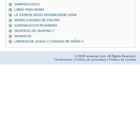
DUMPER AUSA 5
LIBRO FINIS MUNDI
LE KASENS N5200 6600MW 80DBI 32KM
PERRO A BORDO DE FIELTRO
AGROMASCOTA PAJARERIA
DESPIECE DE VESPINO 7
MUNGIA 59
LIMPIEZA DE CASAS Y CUIDADO DE NIÑOS 3
© 2026 armanax.com. All Rights Reserved.
Contáctenos
|
Política de privacidad
|
Política de cookies