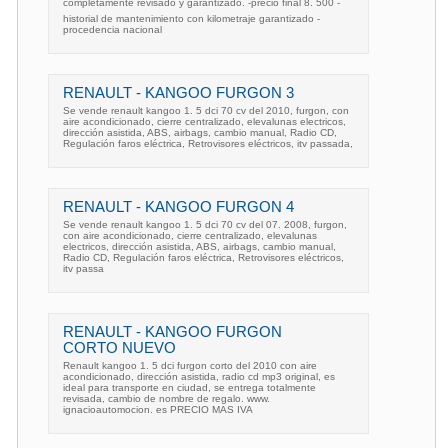
completamente revisado y garantizado. -precio final 8. 500 -
historial de mantenimiento con kilometraje garantizado -
procedencia nacional
RENAULT - KANGOO FURGON 3
Se vende renault kangoo 1. 5 dci 70 cv del 2010, furgon, con
aire acondicionado, cierre centralizado, elevalunas electricos,
dirección asistida, ABS, airbags, cambio manual, Radio CD,
Regulación faros eléctrica, Retrovisores eléctricos, itv passada,
RENAULT - KANGOO FURGON 4
Se vende renault kangoo 1. 5 dci 70 cv del 07. 2008, furgon,
con aire acondicionado, cierre centralizado, elevalunas
electricos, dirección asistida, ABS, airbags, cambio manual,
Radio CD, Regulación faros eléctrica, Retrovisores eléctricos,
itv passa
RENAULT - KANGOO FURGON
CORTO NUEVO
Renault kangoo 1. 5 dci furgon corto del 2010 con aire
acondicionado, dirección asistida, radio cd mp3 original, es
ideal para transporte en ciudad, se entrega totalmente
revisada, cambio de nombre de regalo. www.
ignacioautomocion. es PRECIO MAS IVA