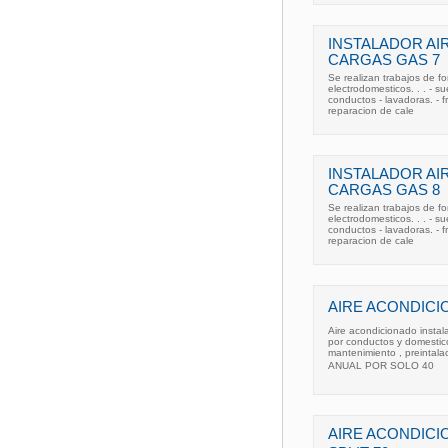
INSTALADOR AI
CARGAS GAS 7
Se realizan trabajos de fo
electrodomesticos. . . - su
conductos - lavadoras. - fri
reparacion de cale
INSTALADOR AI
CARGAS GAS 8
Se realizan trabajos de fo
electrodomesticos. . . - su
conductos - lavadoras. - fri
reparacion de cale
AIRE ACONDICI
Aire acondicionado instal
por conductos y domestic
mantenimiento , preintal
ANUAL POR SOLO 40
AIRE ACONDICI