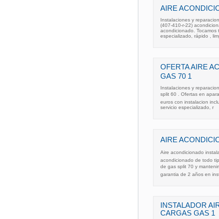
AIRE ACONDICIO
Instalaciones y reparacio
(407-410-r-22) acondicion
acondicionado. Tocamos t
especializado, rápido , lim
OFERTA AIRE 
GAS 70 1
Instalaciones y reparacio
split 60 . Ofertas en apa
euros con instalacion inc
servicio especializado, r
AIRE ACONDICI
Aire acondicionado instal
acondicionado de todo ti
de gas split 70 y manteni
garantia de 2 años en ins
INSTALADOR AI
CARGAS GAS 1