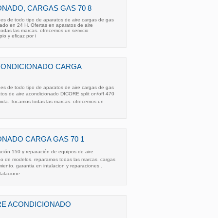
NADO, CARGAS GAS 70 8
nes de todo tipo de aparatos de aire cargas de gas
ado en 24 H. Ofertas en aparatos de aire
odas las marcas. ofrecemos un servicio
pio y eficaz por i
ACONDICIONADO CARGA
nes de todo tipo de aparatos de aire cargas de gas
ratos de aire acondicionado DICORE split on/off 470
luida. Tocamos todas las marcas. ofrecemos un
ONADO CARGA GAS 70 1
ación 150 y reparación de equipos de aire
po de modelos. reparamos todas las marcas. cargas
miento. garantia en intalacion y reparaciones .
talacione
RE ACONDICIONADO