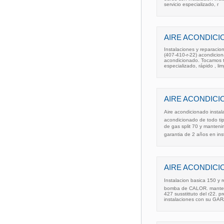
servicio especializado, r
AIRE ACONDICIO
Instalaciones y reparacio
(407-410-r-22) acondicion
acondicionado. Tocamos t
especializado, rápido , lim
AIRE ACONDICI
Aire acondicionado instal
acondicionado de todo ti
de gas split 70 y manteni
garantia de 2 años en ins
AIRE ACONDICI
Instalacion basica 150 y
bomba de CALOR. manteni
427 susstittuto del r22. 
instalaciones con su GAR