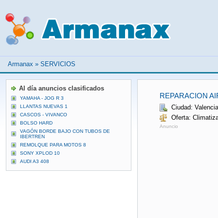
Armanax
»
SERVICIOS
Al día anuncios clasificados
REPARACION A
YAMAHA - JOG R 3
LLANTAS NUEVAS 1
Ciudad: Valenci
CASCOS - VIVANCO
Oferta: Climatiz
BOLSO HARD
Anuncio
VAGÓN BORDE BAJO CON TUBOS DE
IBERTREN
REMOLQUE PARA MOTOS 8
SONY XPLOD 10
AUDI A3 408