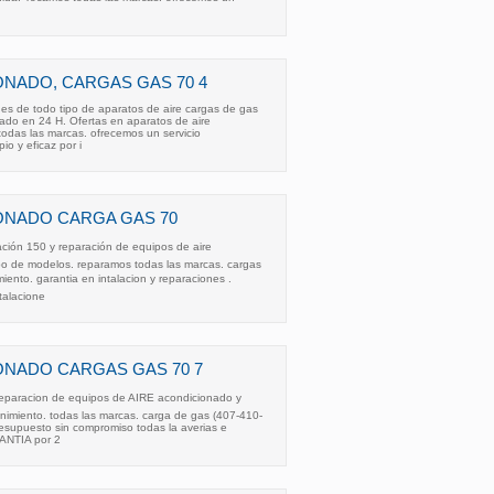
NADO, CARGAS GAS 70 4
nes de todo tipo de aparatos de aire cargas de gas
ado en 24 H. Ofertas en aparatos de aire
odas las marcas. ofrecemos un servicio
pio y eficaz por i
ONADO CARGA GAS 70
ación 150 y reparación de equipos de aire
po de modelos. reparamos todas las marcas. cargas
miento. garantia en intalacion y reparaciones .
talacione
ONADO CARGAS GAS 70 7
 reparacion de equipos de AIRE acondicionado y
miento. todas las marcas. carga de gas (407-410-
presupuesto sin compromiso todas la averias e
ANTIA por 2