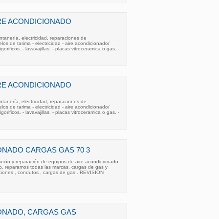
RE ACONDICIONADO
ntanería, electricidad, reparaciones de
elos de tarima - electricidad - aire acondicionado/
gorificos. - lavavajillas. - placas vitroceramica o gas. -
RE ACONDICIONADO
ntanería, electricidad, reparaciones de
elos de tarima - electricidad - aire acondicionado/
gorificos. - lavavajillas. - placas vitroceramica o gas. -
ONADO CARGAS GAS 70 3
ación y reparación de equipos de aire acondicionado
o. reparamos todas las marcas. cargas de gas y
aciones , condutos , cargas de gas . REVISION
ONADO, CARGAS GAS