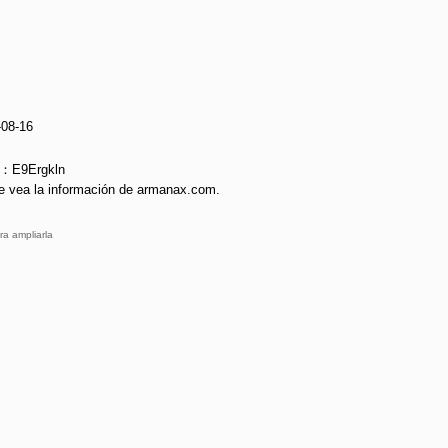
-08-16
e：E9Ergkln
e vea la información de armanax.com.
ra ampliarla