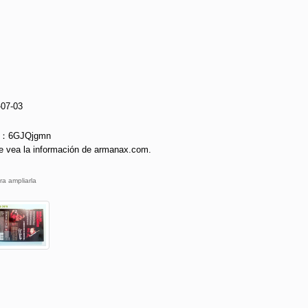
-07-03
ie：6GJQjgmn
e vea la información de armanax.com.
ra ampliarla