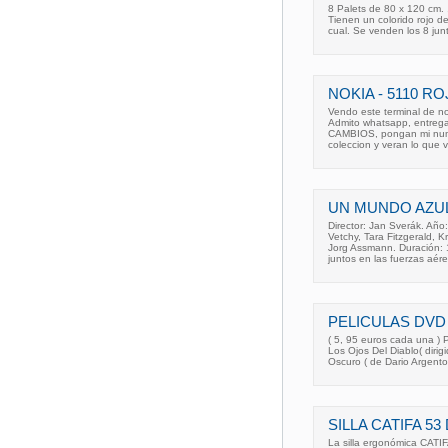
8 Palets de 80 x 120 cm.
Tienen un colorido rojo de
cual. Se venden los 8 jun
NOKIA - 5110 
Vendo este terminal de no
Admito whatsapp, entreg
CAMBIOS, pongan mi nume
coleccion y veran lo que 
UN MUNDO AZU
Director: Jan Sverák. Año
Vetchy, Tara Fitzgerald, 
Jorg Assmann. Duración: 1
juntos en las fuerzas aére
PELICULAS DVD
( 5, 95 euros cada una ) 
Los Ojos Del Diablo( diri
Oscuro ( de Dario Argent
SILLA CATIFA 5
La silla ergonómica CATI