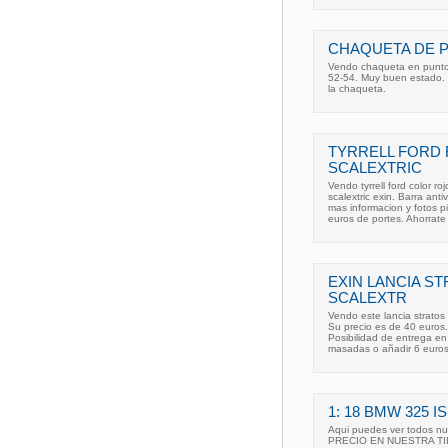
CHAQUETA DE 
Vendo chaqueta en punto e
52-54. Muy buen estado. 
la chaqueta.
TYRRELL FORD
SCALEXTRIC
Vendo tyrrell ford color 
scalextric exin. Barra ant
mas informacion y fotos p
euros de portes. Ahorrate
EXIN LANCIA S
SCALEXTR
Vendo este lancia stratos
Su precio es de 40 euros.
Posibilidad de entrega e
masadas o añadir 6 euros
1: 18 BMW 325 
Aqui puedes ver todos n
PRECIO EN NUESTRA TIEND