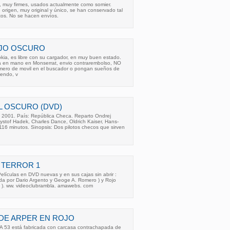
 , muy firmes, usados actualmente como somier.
 origen, muy original y único, se han conservado tal
tos. No se hacen envíos.
ROJO OSCURO
kia, es libre con su cargador, en muy buen estado.
a en mano en Monserrat, envio contrarembolso, NO
ro de movil en el buscador o pongan sueños de
vendo, v
L OSCURO (DVD)
: 2001. País: República Checa. Reparto Ondrej
Krystof Hadek, Charles Dance, Oldrich Kaiser, Hans-
16 minutos. Sinopsis: Dos pilotos checos que sirven
 TERROR 1
Películas en DVD nuevas y en sus cajas sin abrir :
gida por Dario Argento y Geoge A. Romero ) y Rojo
o ). ww. videoclubrambla. amawebs. com
3 DE ARPER EN ROJO
FA 53 está fabricada con carcasa contrachapada de