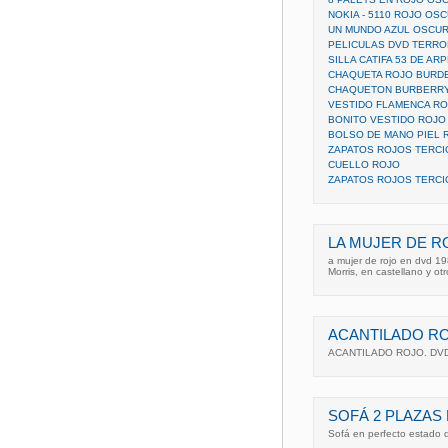
NOKIA - 5110 ROJO OS
UN MUNDO AZUL OSCUR
PELICULAS DVD TERRO
SILLA CATIFA 53 DE AR
CHAQUETA ROJO BURD
CHAQUETON BURBERRY
VESTIDO FLAMENCA R
BONITO VESTIDO ROJO
BOLSO DE MANO PIEL
ZAPATOS ROJOS TERC
CUELLO ROJO
ZAPATOS ROJOS TERCI
LA MUJER DE R
a mujer de rojo en dvd 1
Morris, en castellano y ot
ACANTILADO RO
ACANTILADO ROJO. DVD.
SOFÁ 2 PLAZA
Sofá en perfecto estado 