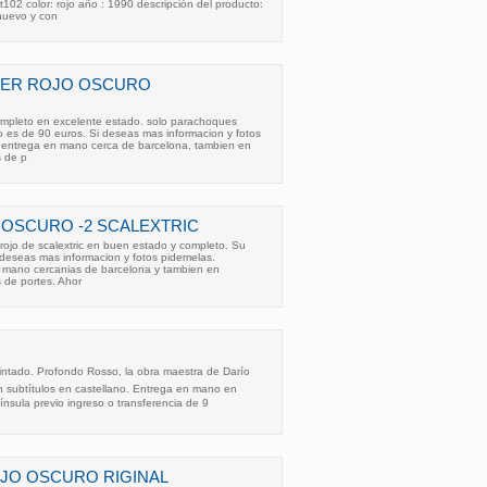
02 color: rojo año : 1990 descripción del producto:
nuevo y con
OPER ROJO OSCURO
ompleto en excelente estado. solo parachoques
io es de 90 euros. Si deseas mas informacion y fotos
e entrega en mano cerca de barcelona, tambien en
 de p
OSCURO -2 SCALEXTRIC
 rojo de scalextric en buen estado y completo. Su
 deseas mas informacion y fotos pidemelas.
n mano cercanias de barcelona y tambien en
 de portes. Ahor
cintado. Profondo Rosso, la obra maestra de Darío
on subtítulos en castellano. Entrega en mano en
sula previo ingreso o transferencia de 9
OJO OSCURO RIGINAL