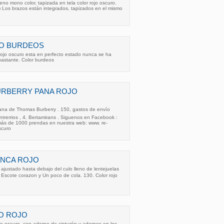
leno mono color, tapizada en tela color rojo oscuro.
s) Los brazos están integrados, tapizados en el mismo
O BURDEOS
rojo oscuro esta en perfecto estado nunca se ha
a bastante. Color burdeos
RBERRY PANA ROJO
na de Thomas Burberry . 150, gastos de envío
ntrerrios , 4. Bertamirans . Siguenos en Facebook :
ás de 1000 prendas en nuestra web: www. re-
scuro
ENCA ROJO
 ajustado hasta debajo del culo lleno de lentejuelas
l. Escote corazon y Un poco de cola. 130. Color rojo
O ROJO
ojo oscuro, con adorno de cinturón y adornos en los