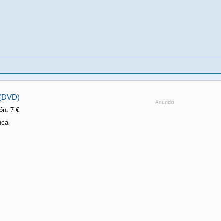
(DVD)
Anuncio
n: 7 €
nca