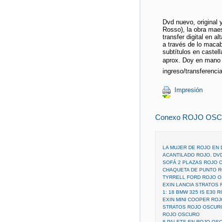
Dvd nuevo, original 
Rosso), la obra maes
transfer digital en al
a través de lo macabro
subtítulos en castel
aprox. Doy en mano 
ingreso/transferencia,
Impresión
Conexo ROJO OSC
LA MUJER DE ROJO EN 
ACANTILADO ROJO. DV
SOFÁ 2 PLAZAS ROJO
CHAQUETA DE PUNTO 
TYRRELL FORD ROJO O
EXIN LANCIA STRATOS
1: 18 BMW 325 IS E30
EXIN MINI COOPER RO
STRATOS ROJO OSCURO
ROJO OSCURO
8 PALETS EN ROJO OS