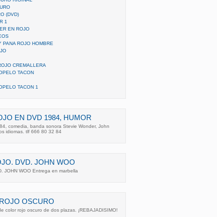
CURO
O (DVD)
R 1
PER EN ROJO
EOS
 PANA ROJO HOMBRE
OJO
 ROJO CREMALLERA
IOPELO TACON
OPELO TACON 1
OJO EN DVD 1984, HUMOR
984, comedia, banda sonora Stevie Wonder, John
ros idiomas. tlf 666 80 32 84
JO. DVD. JOHN WOO
 JOHN WOO Entrega en marbella
S ROJO OSCURO
de color rojo oscuro de dos plazas. ¡REBAJADISIMO!