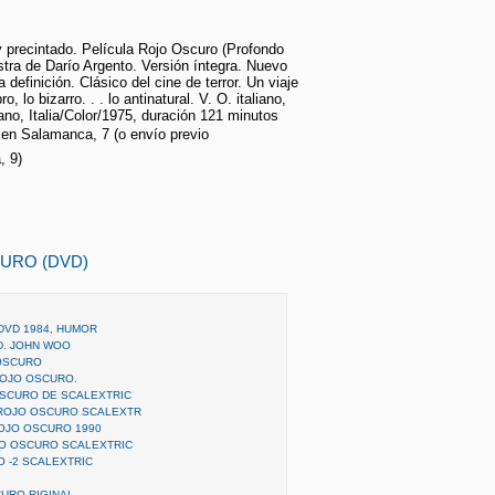
y precintado. Película Rojo Oscuro (Profondo
tra de Darío Argento. Versión íntegra. Nuevo
ta definición. Clásico del cine de terror. Un viaje
, lo bizarro. . . lo antinatural. V. O. italiano,
lano, Italia/Color/1975, duración 121 minutos
en Salamanca, 7 (o envío previo
 9)
URO (DVD)
DVD 1984, HUMOR
D. JOHN WOO
 OSCURO
ROJO OSCURO.
SCURO DE SCALEXTRIC
 ROJO OSCURO SCALEXTR
 ROJO OSCURO 1990
JO OSCURO SCALEXTRIC
 -2 SCALEXTRIC
CURO RIGINAL