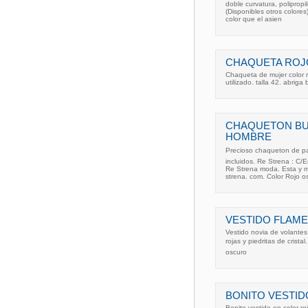
doble curvatura, polipropi
(Disponibles otros colore
color que el asien
CHAQUETA ROJ
Chaqueta de mujer color 
utilizado. talla 42. abrig
CHAQUETON BU
HOMBRE
Precioso chaqueton de pa
incluidos. Re Strena : C/E
Re Strena moda. Esta y m
strena. com. Color Rojo o
VESTIDO FLAM
Vestido novia de volantes
rojas y piedritas de crista
oscuro
BONITO VESTID
Bonito vestido en color r