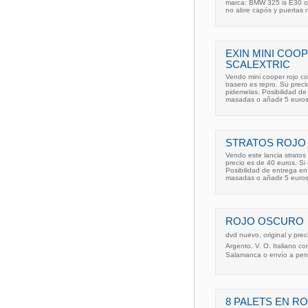
marca: BMW 325 is E30 ot1
no abre capós y puertas 
EXIN MINI CO
SCALEXTRIC
Vendo mini cooper rojo c
trasero es repro. Su prec
pidemelas. Posibilidad d
masadas o añadir 5 euros
STRATOS ROJO 
Vendo este lancia stratos
precio es de 40 euros. Si
Posibilidad de entrega e
masadas o añadir 5 euros
ROJO OSCURO
dvd nuevo, original y pre
Argento. V. O. Italiano c
Salamanca o envío a penín
8 PALETS EN R