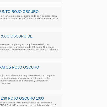
PUNTO ROJO OSCURO.
n tono rojo oscuro, abotonada con bolsillos. Talla
Oferta para toda España. Obsequio de bisutería con
 ROJO OSCURO DE
rojo oscuro completo y en muy buen estado de
ivuelco repro. Su precio es de 50 euros. Si deseas
idemelas. Posibilidad de entrega en mano o añadir 5
TRATOS ROJO OSCURO
 rojo de scalextric en muy buen estado y completo.
 Si deseas mas informacion y fotos pidemelas.
n mano cercanias de barcelona y tambien en
 de portes.
IS E30 ROJO OSCURO 1990
uestros coches www. solocoches1-18. com MIRE
A ONLINE fabricante: otto mobile escala: 1: 18