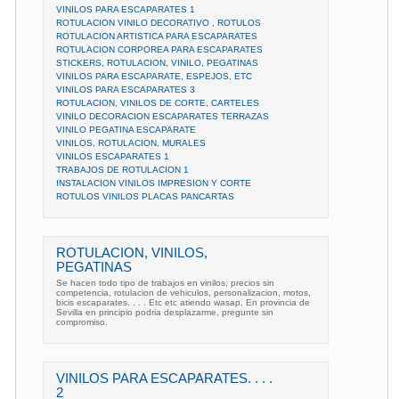
VINILOS PARA ESCAPARATES 1
ROTULACION VINILO DECORATIVO , ROTULOS
ROTULACION ARTISTICA PARA ESCAPARATES
ROTULACION CORPOREA PARA ESCAPARATES
STICKERS, ROTULACION, VINILO, PEGATINAS
VINILOS PARA ESCAPARATE, ESPEJOS, ETC
VINILOS PARA ESCAPARATES 3
ROTULACION, VINILOS DE CORTE, CARTELES
VINILO DECORACION ESCAPARATES TERRAZAS
VINILO PEGATINA ESCAPARATE
VINILOS, ROTULACION, MURALES
VINILOS ESCAPARATES 1
TRABAJOS DE ROTULACION 1
INSTALACION VINILOS IMPRESION Y CORTE
ROTULOS VINILOS PLACAS PANCARTAS
ROTULACION, VINILOS,
PEGATINAS
Se hacen todo tipo de trabajos en vinilos, precios sin
competencia, rotulacion de vehiculos, personalizacion, motos,
bicis escaparates. . . . Etc etc atiendo wasap. En provincia de
Sevilla en principio podria desplazarme, pregunte sin
compromiso.
VINILOS PARA ESCAPARATES. . . .
2