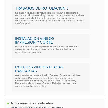
TRABAJOS DE ROTULACION 1
Se hacen trabajos de rotulacion, se rotulan escaparates,
vehículos industriales, (furgonetas, coches, camiones) trabajo
con impresión digital y vinilo de corte. Presupuesto sin
compromiso, envíen correo y esponer idea, también se hacen
diseños, posib
INSTALACION VINILOS
IMPRESION Y CORTE
Instalacion de vinilos impresion y corte letras en pvc led y
cajeadas, rotulos luminosos banderolas rotulacion de
vehiculos, escaparates.
ROTULOS VINILOS PLACAS
PANCARTAS
Asesoramiento personalizado, Rotulos, Rotulacion, Vinilos
Adhesivos, Placas rotuladas, banderolas, pancartas,
Señalizacion de oficinas, Imagen integral, Furgonetas,
Decoracion de cristales, Ofertas, Rebajas, rotulos para
campañas publicitarias, Tarje
Al día anuncios clasificados