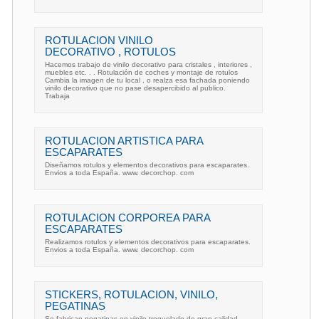
ROTULACION VINILO
DECORATIVO , ROTULOS
Hacemos trabajo de vinilo decorativo para cristales , interiores ,
muebles etc. . . Rotulación de coches y montaje de rotulos
Cambia la imagen de tu local , o realza esa fachada poniendo
vinilo decorativo que no pase desapercibido al publico.
Trabaja
ROTULACION ARTISTICA PARA
ESCAPARATES
Diseñamos rotulos y elementos decorativos para escaparates.
Envios a toda España. www. decorchop. com
ROTULACION CORPOREA PARA
ESCAPARATES
Realizamos rotulos y elementos decorativos para escaparates.
Envios a toda España. www. decorchop. com
STICKERS, ROTULACION, VINILO,
PEGATINAS
Se fabrican pegatinas en vinilo troquelado de gran calidad,