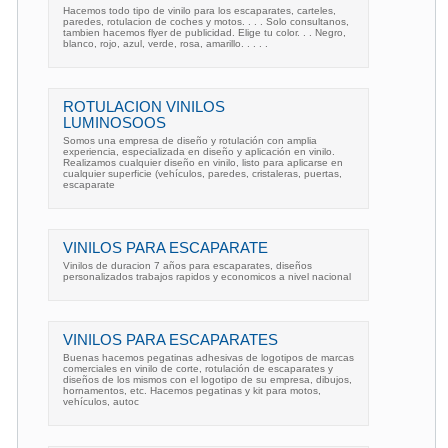
Hacemos todo tipo de vinilo para los escaparates, carteles,
paredes, rotulacion de coches y motos. . . . Solo consultanos,
tambien hacemos flyer de publicidad. Elige tu color. . . Negro,
blanco, rojo, azul, verde, rosa, amarillo. . . . .
ROTULACION VINILOS
LUMINOSOOS
Somos una empresa de diseño y rotulación con amplia
experiencia, especializada en diseño y aplicación en vinilo.
Realizamos cualquier diseño en vinilo, listo para aplicarse en
cualquier superficie (vehículos, paredes, cristaleras, puertas,
escaparate
VINILOS PARA ESCAPARATE
Vinilos de duracion 7 años para escaparates, diseños
personalizados trabajos rapidos y economicos a nivel nacional
VINILOS PARA ESCAPARATES
Buenas hacemos pegatinas adhesivas de logotipos de marcas
comerciales en vinilo de corte, rotulación de escaparates y
diseños de los mismos con el logotipo de su empresa, dibujos,
hornamentos, etc. Hacemos pegatinas y kit para motos,
vehículos, autoc