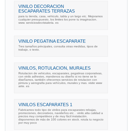
VINILO DECORACION
ESCAPARATES TERRAZAS
para tu tienda, casa, vehiculo, tabla y un largo etc. Mejoramos
cualquier presupuesto, los limites los pone tu imaginacion.
www. serviciosdecristaleria. es
VINILO PEGATINA ESCAPARATE
Tres tamaños principales, consulta otras medidas, tipos de
trabajo, o texto.
VINILOS, ROTULACION, MURALES
Rotulacion de vehiculos, escaparates, pegatinas corporativas,
con vinilo adhesivo, mandenos su diseño si no tiene se lo
diseñamos, también ofrecemos servicios de rotulacion con
pintura y aerografia para vehículos, murales y mas. visite www
airte. es
VINILOS ESCAPARATES 1
Fabricamos todo tipo de vinilos para escaparates rebajas,
promociones, decorativos, navideños etc. . vinilo alta calidad a
precios muy competitivos y de muy fácil instalación.
disponemos de más de 100 colores en stock. rotula tu negocio
por muy poco