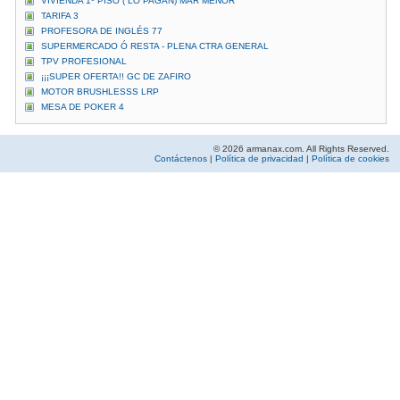
VIVIENDA 1º PISO ( LO PAGAN) MAR MENOR
TARIFA 3
PROFESORA DE INGLÉS 77
SUPERMERCADO Ó RESTA - PLENA CTRA GENERAL
TPV PROFESIONAL
¡¡¡SUPER OFERTA!! GC DE ZAFIRO
MOTOR BRUSHLESSS LRP
MESA DE POKER 4
© 2026 armanax.com. All Rights Reserved.
Contáctenos
|
Política de privacidad
|
Política de cookies