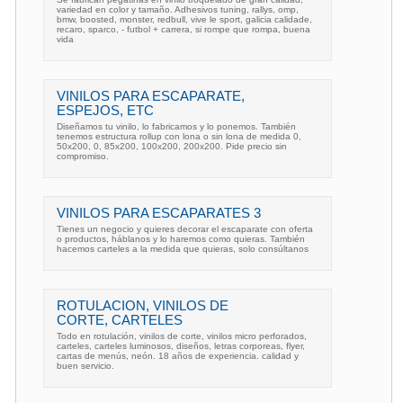
variedad en color y tamaño. Adhesivos tuning, rallys, omp,
bmw, boosted, monster, redbull, vive le sport, galicia calidade,
recaro, sparco, - futbol + carrera, si rompe que rompa, buena
vida
VINILOS PARA ESCAPARATE,
ESPEJOS, ETC
Diseñamos tu vinilo, lo fabricamos y lo ponemos. También
tenemos estructura rollup con lona o sin lona de medida 0,
50x200, 0, 85x200, 100x200, 200x200. Pide precio sin
compromiso.
VINILOS PARA ESCAPARATES 3
Tienes un negocio y quieres decorar el escaparate con oferta
o productos, háblanos y lo haremos como quieras. También
hacemos carteles a la medida que quieras, solo consúltanos
ROTULACION, VINILOS DE
CORTE, CARTELES
Todo en rotulación, vinilos de corte, vinilos micro perforados,
carteles, carteles luminosos, diseños, letras corporeas, flyer,
cartas de menús, neón. 18 años de experiencia. calidad y
buen servicio.