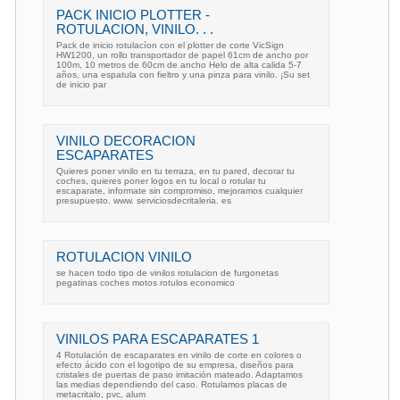
PACK INICIO PLOTTER -
ROTULACION, VINILO. . .
Pack de inicio rotulacíon con el plotter de corte VicSign
HW1200, un rollo transportador de papel 61cm de ancho por
100m, 10 metros de 60cm de ancho Helo de alta calida 5-7
años, una espatula con fieltro y una pinza para vinilo. ¡Su set
de inicio par
VINILO DECORACION
ESCAPARATES
Quieres poner vinilo en tu terraza, en tu pared, decorar tu
coches, quieres poner logos en tu local o rotular tu
escaparate, informate sin compromiso, mejoramos cualquier
presupuesto. www. serviciosdecritaleria. es
ROTULACION VINILO
se hacen todo tipo de vinilos rotulacion de furgonetas
pegatinas coches motos rotulos economico
VINILOS PARA ESCAPARATES 1
4 Rotulación de escaparates en vinilo de corte en colores o
efecto ácido con el logotipo de su empresa, diseños para
cristales de puertas de paso imitación mateado. Adaptamos
las medias dependiendo del caso. Rotulamos placas de
metacritalo, pvc, alum