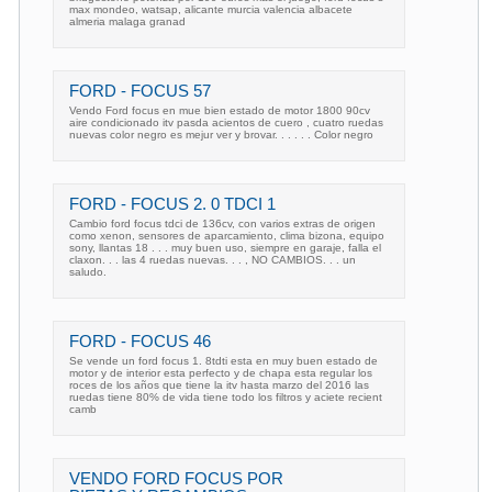
max mondeo, watsap, alicante murcia valencia albacete
almeria malaga granad
FORD - FOCUS 57
Vendo Ford focus en mue bien estado de motor 1800 90cv
aire condicionado itv pasda acientos de cuero , cuatro ruedas
nuevas color negro es mejur ver y brovar. . . . . . Color negro
FORD - FOCUS 2. 0 TDCI 1
Cambio ford focus tdci de 136cv, con varios extras de origen
como xenon, sensores de aparcamiento, clima bizona, equipo
sony, llantas 18 . . . muy buen uso, siempre en garaje, falla el
claxon. . . las 4 ruedas nuevas. . . , NO CAMBIOS. . . un
saludo.
FORD - FOCUS 46
Se vende un ford focus 1. 8tdti esta en muy buen estado de
motor y de interior esta perfecto y de chapa esta regular los
roces de los años que tiene la itv hasta marzo del 2016 las
ruedas tiene 80% de vida tiene todo los filtros y aciete recient
camb
VENDO FORD FOCUS POR