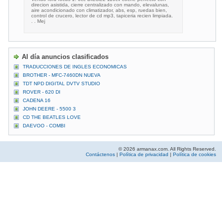
direcion asistida, cierre centralizado con mando, elevalunas,
aire acondicionado con climatizador, abs, esp, ruedas bien,
control de crucero, lector de cd mp3, tapiceria recien limpiada.
. . Mej
Al día anuncios clasificados
TRADUCCIONES DE INGLES ECONOMICAS
BROTHER - MFC-7460DN NUEVA
TDT NPD DIGITAL DVTV STUDIO
ROVER - 620 DI
CADENA 16
JOHN DEERE - 5500 3
CD THE BEATLES LOVE
DAEVOO - COMBI
© 2026 armanax.com. All Rights Reserved.
Contáctenos
|
Política de privacidad
|
Política de cookies