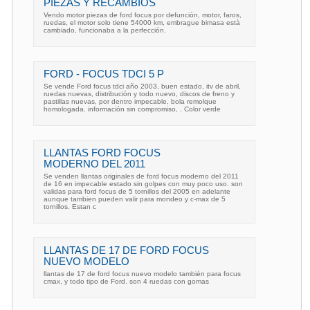
PIEZAS Y RECAMBIOS
Vendo motor piezas de ford focus por defunción, motor, faros,
ruedas, el motor solo tiene 54000 km, embrague bimasa està
cambiado, funcionaba a la perfección.
FORD - FOCUS TDCI 5 P
Se vende Ford focus tdci año 2003, buen estado, itv de abril,
ruedas nuevas, distribución y todo nuevo, discos de freno y
pastillas nuevas, por dentro impecable, bola remolque
homologada. información sin compromiso, . Color verde
LLANTAS FORD FOCUS
MODERNO DEL 2011
Se venden llantas originales de ford focus moderno del 2011
de 16 en impecable estado sin golpes con muy poco uso. son
validas para ford focus de 5 tornillos del 2005 en adelante
aunque tambien pueden valir para mondeo y c-max de 5
tornillos. Estan c
LLANTAS DE 17 DE FORD FOCUS
NUEVO MODELO
llantas de 17 de ford focus nuevo modelo también para focus
cmax, y todo tipo de Ford. son 4 ruedas con gomas