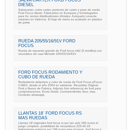
SALVA CARTER FORD FOCUS
DIESEL
Salvacarter, cubre carter, protector de carter y paso de rueda
Ford Focus diesel. Fabricados en Europara y homologados
para Itv. somos distribuidosres oficiales. Autoparts Levante,
estamos en Valencia. El bajo de motro es acabado en plastico
de prime
RUEDA 205/55/16/91V FORD
FOCUS
Rueda de repuesto grande de Ford focus mk2 (5 tornillos) con
neumático sin usar Michelin 205/55/16/91V
FORD FOCUS RODAMIENTO Y
CUBO DE RUEDA
Rodamiento delantero y cubo de rueda de Ford Focus yFocus
C-MAX, desde el año 2004 en adelante. Recambio Original
Ford y Nuevo de Fabrica. Adjunto foto referencia de ford para
comprobaciones. Envio Gratis. Contrarembolso 3eur. mas.
Contesto whatsapp.
LLANTAS 18¨ FORD FOCUS RS
MAS RUEDAS
Llantas 18¨originales ford focus rs por tan solo 290 euros el
juego completo, posibilidad de neuamticos 225-40-18
bridgestone potenza por 199 euros mas el juego, ford focus s