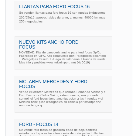
LLANTAS PARA FORD FOCUS 16
Se venden llantas para ford focus 16 con ruedas bridgestone
205/55/r16 aprovechables durante, al menos, 40000 km mas
250 negociables
NUEVO KITS ANCHO FORD
FOCUS
NOVEDAD. Kits de carroceria ancho para ford focus 3p/5p
Fabricado en GFK. Kits compuesto por: Paragolpes delantero
+ Paragolpes trasero + Juego de taloneras + Pasos de rueda.
Mas info y pedidos www. tokioimport. net (kit 0019)
MCLAREN MERCEDES Y FORD
FOCUS
Vendo el Mclaren Mercedes que llebaba Fernando Alonso y el
Ford Focus de Carlos Sainz, estan nuevos, son por radio
control. el ford focus tiene amortiguacion a las 4 ruedas y el
Mclaren tiene pilas recargables, tb cambio por smartphone
aunque tenga q
FORD - FOCUS 14
Se vende ford focus de gasolina dado de baja perfecto
estado de chapa motor interior esta de todo perfecto llantas