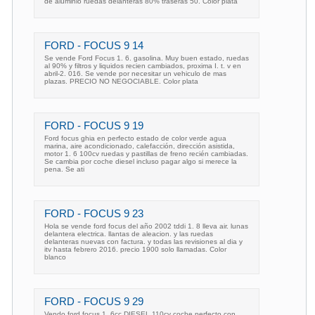
de aluminio ruedas delanteras 80% traseras 50. Color plata
FORD - FOCUS 9 14
Se vende Ford Focus 1. 6. gasolina. Muy buen estado, ruedas
al 90% y filtros y liquidos recien cambiados, proxima I. t. v en
abril-2. 016. Se vende por necesitar un vehiculo de mas
plazas. PRECIO NO NEGOCIABLE. Color plata
FORD - FOCUS 9 19
Ford focus ghia en perfecto estado de color verde agua
marina, aire acondicionado, calefacción, dirección asistida,
motor 1. 6 100cv ruedas y pastillas de freno recién cambiadas.
Se cambia por coche diesel incluso pagar algo si merece la
pena. Se ati
FORD - FOCUS 9 23
Hola se vende ford focus del año 2002 tddi 1. 8 lleva air. lunas
delantera electrica. llantas de aleacion. y las ruedas
delanteras nuevas con factura. y todas las revisiones al dia y
itv hasta febrero 2016. precio 1900 solo llamadas. Color
blanco
FORD - FOCUS 9 29
Vendo ford focus 1. 6cc DIESEL 110cv coche perfecto con