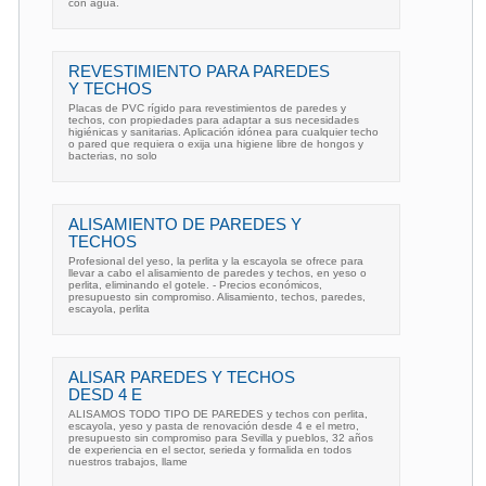
con agua.
REVESTIMIENTO PARA PAREDES
Y TECHOS
Placas de PVC rígido para revestimientos de paredes y
techos, con propiedades para adaptar a sus necesidades
higiénicas y sanitarias. Aplicación idónea para cualquier techo
o pared que requiera o exija una higiene libre de hongos y
bacterias, no solo
ALISAMIENTO DE PAREDES Y
TECHOS
Profesional del yeso, la perlita y la escayola se ofrece para
llevar a cabo el alisamiento de paredes y techos, en yeso o
perlita, eliminando el gotele. - Precios económicos,
presupuesto sin compromiso. Alisamiento, techos, paredes,
escayola, perlita
ALISAR PAREDES Y TECHOS
DESD 4 E
ALISAMOS TODO TIPO DE PAREDES y techos con perlita,
escayola, yeso y pasta de renovación desde 4 e el metro,
presupuesto sin compromiso para Sevilla y pueblos, 32 años
de experiencia en el sector, serieda y formalida en todos
nuestros trabajos, llame