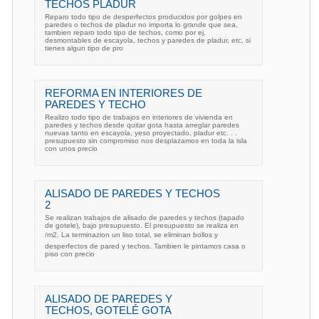
TECHOS PLADUR
Reparo todo tipo de desperfectos producidos por golpes en
paredes o techos de pladur no importa lo grande que sea,
tambien reparo todo tipo de techos, como por ej.
desmontables de escayola, techos y paredes de pladur, etc, si
tienes algun tipo de pro
REFORMA EN INTERIORES DE
PAREDES Y TECHO
Realizo todo tipo de trabajos en interiores de vivienda en
paredes y techos desde quitar gota hasta arreglar paredes
nuevas tanto en escayola, yeso proyectado, pladur etc. . .
presupuesto sin compromiso nos desplazamos en toda la isla
con unos precio
ALISADO DE PAREDES Y TECHOS
2
Se realizan trabajos de alisado de paredes y techos (tapado
de gotele), bajo presupuesto. El presupuesto se realiza en
/m2. La terminazion un liso total, se eliminan bollos y
desperfectos de pared y techos. Tambien le pintamos casa o
piso con precio
ALISADO DE PAREDES Y
TECHOS, GOTELÉ GOTA