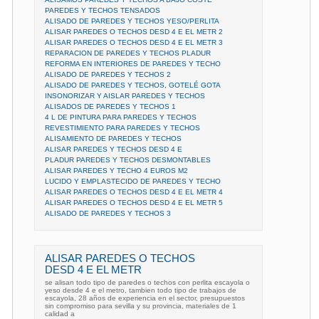
PAREDES Y TECHOS TENSADOS
ALISADO DE PAREDES Y TECHOS YESO/PERLITA
ALISAR PAREDES O TECHOS DESD 4 E EL METR 2
ALISAR PAREDES O TECHOS DESD 4 E EL METR 3
REPARACION DE PAREDES Y TECHOS PLADUR
REFORMA EN INTERIORES DE PAREDES Y TECHO
ALISADO DE PAREDES Y TECHOS 2
ALISADO DE PAREDES Y TECHOS, GOTELÉ GOTA
INSONORIZAR Y AISLAR PAREDES Y TECHOS
ALISADOS DE PAREDES Y TECHOS 1
4 L DE PINTURA PARA PAREDES Y TECHOS
REVESTIMIENTO PARA PAREDES Y TECHOS
ALISAMIENTO DE PAREDES Y TECHOS
ALISAR PAREDES Y TECHOS DESD 4 E
PLADUR PAREDES Y TECHOS DESMONTABLES
ALISAR PAREDES Y TECHO 4 EUROS M2
LUCIDO Y EMPLASTECIDO DE PAREDES Y TECHO
ALISAR PAREDES O TECHOS DESD 4 E EL METR 4
ALISAR PAREDES O TECHOS DESD 4 E EL METR 5
ALISADO DE PAREDES Y TECHOS 3
ALISAR PAREDES O TECHOS
DESD 4 E EL METR
se alisan todo tipo de paredes o techos con perlita escayola o
yeso desde 4 e el metro, tambien todo tipo de trabajos de
escayola, 28 años de experiencia en el sector, presupuestos
sin compromiso para sevilla y su provincia, materiales de 1
calidad a