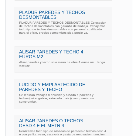
PLADUR PAREDES Y TECHOS
DESMONTABLES
PLADUR PAREDES Y TECHOS DESMONTABLES Colocacion
de techos desmontables con garantia del trabajo, trabajamos
todo tipo de techos desmontables con personal cualificado
para el oficio, precios economicos pida precio ya.
ALISAR PAREDES Y TECHO 4
EUROS M2
Alisar paredes y techo solo mâno de obra 4 euros m2. Tengo
wassap
LUCIDO Y EMPLASTECIDO DE
PAREDES Y TECHO
Se realizan trabajos d enlucido y alisado d paredes y
techos(quitar gotele, estucado. . etc))presupuesto sin
compromiso.
ALISAR PAREDES O TECHOS
DESD 4 E EL METR 4
Realizamos todo tipo de alisados de paredes o techos desd 4
e con perlita, yeso, escayola o pasta de renovacion, tambien