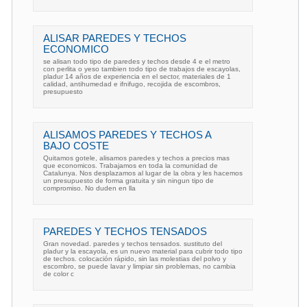
ALISAR PAREDES Y TECHOS
ECONOMICO
se alisan todo tipo de paredes y techos desde 4 e el metro
con perlita o yeso tambien todo tipo de trabajos de escayolas,
pladur 14 años de experiencia en el sector, materiales de 1
calidad, antihumedad e ifnifugo, recojida de escombros,
presupuesto
ALISAMOS PAREDES Y TECHOS A
BAJO COSTE
Quitamos gotele, alisamos paredes y techos a precios mas
que economicos. Trabajamos en toda la comunidad de
Catalunya. Nos desplazamos al lugar de la obra y les hacemos
un presupuesto de forma gratuita y sin ningun tipo de
compromiso. No duden en lla
PAREDES Y TECHOS TENSADOS
Gran novedad. paredes y techos tensados. sustituto del
pladur y la escayola, es un nuevo material para cubrir todo tipo
de techos. colocación rápido, sin las molestias del polvo y
escombro, se puede lavar y limpiar sin problemas, no cambia
de color c