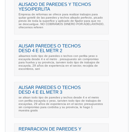
ALISADO DE PAREDES Y TECHOS
YESO/PERLITA
Empresa de reformas se ofrece para realizar trabajos para
quitar gotelé de las paredes y techos alisado perfecto, picado
previo de toda la superfice y aplicado de fijador para que no
se descuelgue. NO COBRAMOS DINERO POR ADELANTADO,
ofrecemos referen
ALISAR PAREDES O TECHOS
DESD 4 E EL METR 2
alisamos todo tipo de paredes o techos con perlita yeso o
escayola desde 4 e el metro . presupuesto sin compromiso
para huelva y su provincia, tanvien todo tipo de trabajos de
escayola, 29 años de experiencia en el sector, recojida de
escombros, seri
ALISAR PAREDES O TECHOS
DESD 4 E EL METR 3
se alisan todo tipo de paredes y techos desde 4 e el metro
con perlita escayola o yeso, tanvien todo tipo de trabajos de
escayolas, 29 años de experiencia en el sector, presupuestos
sin compromiso para cordoba y su provincia, le hago 1
muestra gratis
REPARACION DE PAREDES Y