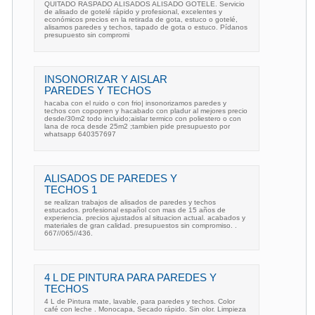
QUITADO RASPADO ALISADOS ALISADO GOTELE. Servicio
de alisado de gotelé rápido y profesional, excelentes y
económicos precios en la retirada de gota, estuco o gotelé,
alisamos paredes y techos, tapado de gota o estuco. Pídanos
presupuesto sin compromi
INSONORIZAR Y AISLAR
PAREDES Y TECHOS
hacaba con el ruido o con frio| insonorizamos paredes y
techos con copopren y hacabado con pladur al mejores precio
desde/30m2 todo incluido;aislar termico con poliestero o con
lana de roca desde 25m2 ;tambien pide presupuesto por
whatsapp 640357697
ALISADOS DE PAREDES Y
TECHOS 1
se realizan trabajos de alisados de paredes y techos
estucados. profesional español con mas de 15 años de
experiencia. precios ajustados al situacion actual. acabados y
materiales de gran calidad. presupuestos sin compromiso. .
667//065//436.
4 L DE PINTURA PARA PAREDES Y
TECHOS
4 L de Pintura mate, lavable, para paredes y techos. Color
café con leche . Monocapa, Secado rápido. Sin olor. Limpieza