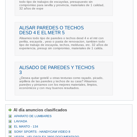
todo tipo de trabajos de escayolas, presupuesto sin
compromiso para sevilla y provincia, materiales de 1 calidad,
32 años de expe
ALISAR PAREDES O TECHOS
DESD 4 E EL METR 5
Alisamos todo tipo de paredes o techos desd 4 e el mtr con
perlita, escayola , yeso o pasta de renovacion, tambien todo
tipo de trabajo de escayola, techos, molduras, etc. 32 años de
experiencia, presup sin compromiso, materiales de 1 calida.
ALISADO DE PAREDES Y TECHOS
3
¿Desea quitar gotelé u otras texturas como rayado, picado,
arpillera de las paredes y techos de su casa? Alisamos
paredes y pintamos con los mejores materiales, limpios,
económicos y con muy buenos resultados.
Al día anuncios clasificados
APARATO DE LUMBARES
LAVIADA
EL MANTO - 134
SONY SPORTS - HANDYCAM VIDEO 8
VESPA - VELOSOLEX 3800 DOCUMENTADO