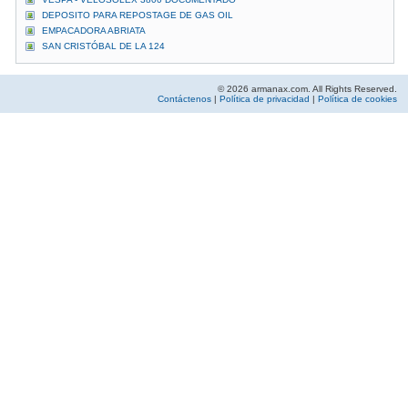
DEPOSITO PARA REPOSTAGE DE GAS OIL
EMPACADORA ABRIATA
SAN CRISTÓBAL DE LA 124
© 2026 armanax.com. All Rights Reserved.
Contáctenos
|
Política de privacidad
|
Política de cookies