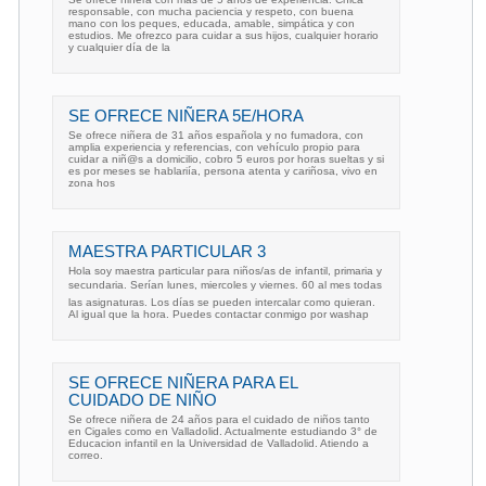
responsable, con mucha paciencia y respeto, con buena
mano con los peques, educada, amable, simpática y con
estudios. Me ofrezco para cuidar a sus hijos, cualquier horario
y cualquier día de la
SE OFRECE NIÑERA 5E/HORA
Se ofrece niñera de 31 años española y no fumadora, con
amplia experiencia y referencias, con vehículo propio para
cuidar a niñ@s a domicilio, cobro 5 euros por horas sueltas y si
es por meses se hablariía, persona atenta y cariñosa, vivo en
zona hos
MAESTRA PARTICULAR 3
Hola soy maestra particular para niños/as de infantil, primaria y
secundaria. Serían lunes, miercoles y viernes. 60 al mes todas
las asignaturas. Los días se pueden intercalar como quieran.
Al igual que la hora. Puedes contactar conmigo por washap
SE OFRECE NIÑERA PARA EL
CUIDADO DE NIÑO
Se ofrece niñera de 24 años para el cuidado de niños tanto
en Cigales como en Valladolid. Actualmente estudiando 3° de
Educacion infantil en la Universidad de Valladolid. Atiendo a
correo.