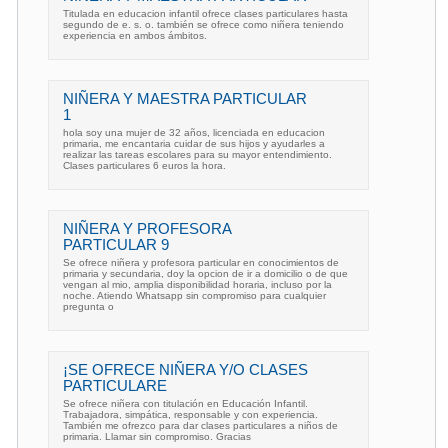
Titulada en educacion infantil ofrece clases particulares hasta
segundo de e. s. o. también se ofrece como niñera teniendo
experiencia en ambos ámbitos.
NIÑERA Y MAESTRA PARTICULAR
1
hola soy una mujer de 32 años, licenciada en educacion
primaria, me encantaria cuidar de sus hijos y ayudarles a
realizar las tareas escolares para su mayor entendimiento.
Clases particulares 6 euros la hora.
NIÑERA Y PROFESORA
PARTICULAR 9
Se ofrece niñera y profesora particular en conocimientos de
primaria y secundaria, doy la opcion de ir a domicilio o de que
vengan al mio, amplia disponibilidad horaria, incluso por la
noche. Atiendo Whatsapp sin compromiso para cualquier
pregunta o
¡SE OFRECE NIÑERA Y/O CLASES
PARTICULARE
Se ofrece niñera con titulación en Educación Infantil.
Trabajadora, simpática, responsable y con experiencia.
También me ofrezco para dar clases particulares a niños de
primaria. Llamar sin compromiso. Gracias