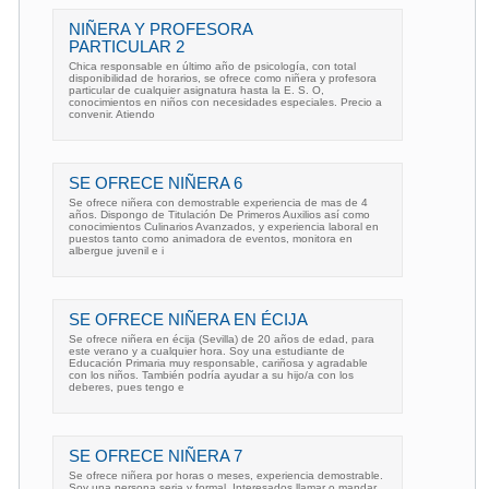
NIÑERA Y PROFESORA
PARTICULAR 2
Chica responsable en último año de psicología, con total
disponibilidad de horarios, se ofrece como niñera y profesora
particular de cualquier asignatura hasta la E. S. O,
conocimientos en niños con necesidades especiales. Precio a
convenir. Atiendo
SE OFRECE NIÑERA 6
Se ofrece niñera con demostrable experiencia de mas de 4
años. Dispongo de Titulación De Primeros Auxilios así como
conocimientos Culinarios Avanzados, y experiencia laboral en
puestos tanto como animadora de eventos, monitora en
albergue juvenil e i
SE OFRECE NIÑERA EN ÉCIJA
Se ofrece niñera en écija (Sevilla) de 20 años de edad, para
este verano y a cualquier hora. Soy una estudiante de
Educación Primaria muy responsable, cariñosa y agradable
con los niños. También podría ayudar a su hijo/a con los
deberes, pues tengo e
SE OFRECE NIÑERA 7
Se ofrece niñera por horas o meses, experiencia demostrable.
Soy una persona seria y formal. Interesados llamar o mandar