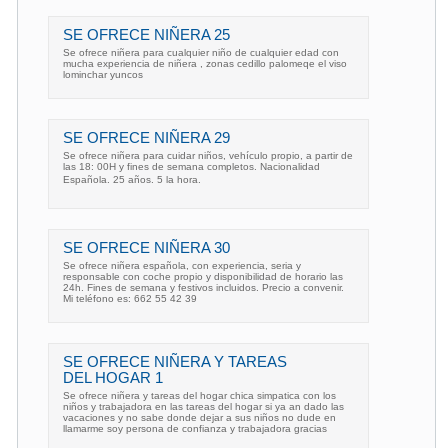
SE OFRECE NIÑERA 25
Se ofrece niñera para cualquier niño de cualquier edad con
mucha experiencia de niñera , zonas cedillo palomeqe el viso
lominchar yuncos
SE OFRECE NIÑERA 29
Se ofrece niñera para cuidar niños, vehículo propio, a partir de
las 18: 00H y fines de semana completos. Nacionalidad
Española. 25 años. 5 la hora.
SE OFRECE NIÑERA 30
Se ofrece niñera española, con experiencia, seria y
responsable con coche propio y disponibilidad de horario las
24h. Fines de semana y festivos incluidos. Precio a convenir.
Mi teléfono es: 662 55 42 39
SE OFRECE NIÑERA Y TAREAS
DEL HOGAR 1
Se ofrece niñera y tareas del hogar chica simpatica con los
niños y trabajadora en las tareas del hogar si ya an dado las
vacaciones y no sabe donde dejar a sus niños no dude en
llamarme soy persona de confianza y trabajadora gracias