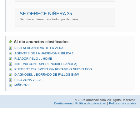
SE OFRECE NIÑERA 35
Se ofrece niñera para todo tipo de niños
Al día anuncios clasificados
PISO ALDEANUEVA DE LA VERA
AGENTES DE LA HACIENDA PUBLICA 1
RIZADOR PELO , , HOME
INTERNA CON EXPERIENCIA(ESPAÑOLA)
PUEGEOT 207 SPORT 06- RECAMBIO NUEVO ECO
DIAGNOSIS. . BORRADO DE FALLOS BMW
PISO-ZONA VIEJA
MIÑOCA 3
© 2026 armanax.com. All Rights Reserved.
Contáctenos
|
Política de privacidad
|
Política de cookies