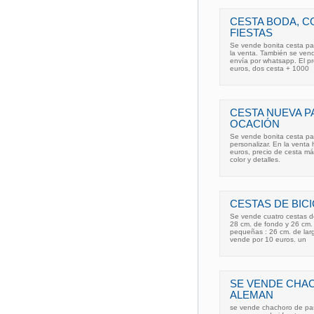
CESTA BODA, 
FIESTAS
Se vende bonita cesta pa
la venta. También se vend
envía por whatsapp. El p
euros, dos cesta + 1000
CESTA NUEVA P
OCACIÓN
Se vende bonita cesta par
personalizar. En la venta
euros, precio de cesta m
color y detalles.
CESTAS DE BIC
Se vende cuatro cestas de
28 cm. de fondo y 26 cm. 
pequeñas : 26 cm. de lar
vende por 10 euros. un
SE VENDE CHA
ALEMAN
se vende chachoro de pa