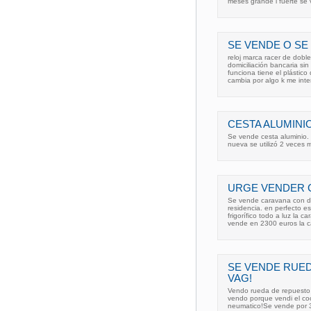
meses grande i fuerte se
SE VENDE O SE
reloj marca racer de dobl
domiciliación bancaria sin
funciona tiene el plástic
cambia por algo k me inte
CESTA ALUMINI
Se vende cesta aluminio. 
nueva se utilizó 2 veces 
URGE VENDER 
Se vende caravana con do
residencia. en perfecto 
frigorífico todo a luz la
vende en 2300 euros la 
SE VENDE RUE
VAG!
Vendo rueda de repuesto 
vendo porque vendi el coc
neumatico!Se vende por 3