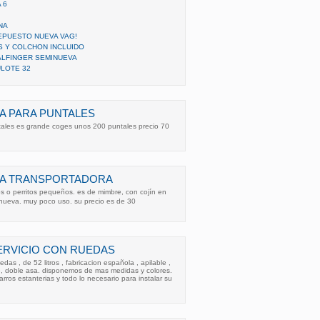
 6
NA
EPUESTO NUEVA VAG!
S Y COLCHON INCLUIDO
ALFINGER SEMINUEVA
LOTE 32
A PARA PUNTALES
ales es grande coges unos 200 puntales precio 70
TA TRANSPORTADORA
s o perritos pequeños. es de mimbre, con cojín en
e nueva. muy poco uso. su precio es de 30
ERVICIO CON RUEDAS
das , de 52 litros , fabricacion española , apilable ,
ble, doble asa. disponemos de mas medidas y colores.
ros estanterias y todo lo necesario para instalar su