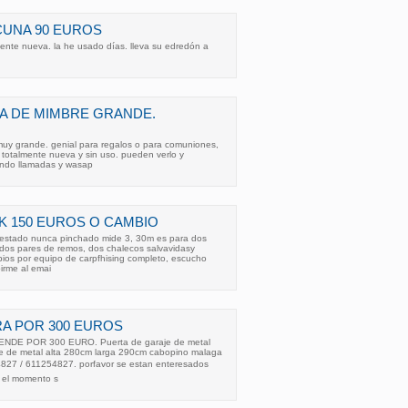
CUNA 90 EUROS
ente nueva. la he usado días. lleva su edredón a
A DE MIMBRE GRANDE.
uy grande. genial para regalos o para comuniones,
a totalmente nueva y sin uso. pueden verlo y
iendo llamadas y wasap
K 150 EUROS O CAMBIO
 estado nunca pinchado mide 3, 30m es para dos
dos pares de remos, dos chalecos salvavidasy
ios por equipo de carpfhising completo, escucho
birme al emai
A POR 300 EUROS
DE POR 300 EURO. Puerta de garaje de metal
je de metal alta 280cm larga 290cm cabopino malaga
54827 / 611254827. porfavor se estan enteresados
r el momento s