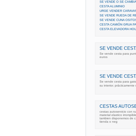
SE VENDE O SE CAMBIA
CESTA ALUMINIO
URGE VENDER CARAVA
SE VENDE RUEDA DE R
SE VENDE CUNA OSITO
CESTA CAMIÓN GRUA P
CESTA ELEVADORA HOU
SE VENDE CEST
Se vende cesta para punt
euros
SE VENDE CES
Se vende cesta para gato
su interior. prácticament
CESTAS AUTOS
cestas autoservicio con rue
material elastico irrompi
tambien disponemos de car
tienda o neg