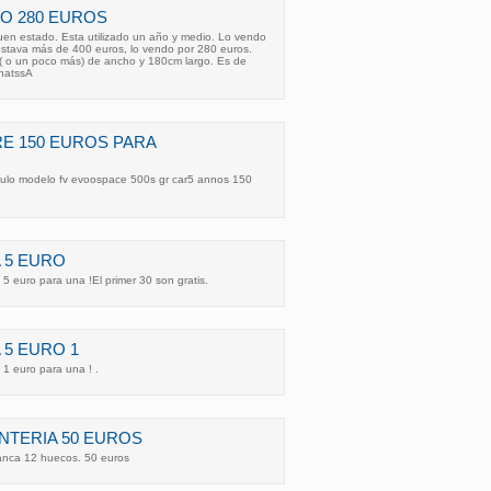
O 280 EUROS
en estado. Esta utilizado un año y medio. Lo vendo
ostava más de 400 euros, lo vendo por 280 euros.
 o un poco más) de ancho y 180cm largo. Es de
WhatssA
E 150 EUROS PARA
culo modelo fv evoospace 500s gr car5 annos 150
 5 EURO
5 euro para una !El primer 30 son gratis.
 5 EURO 1
1 euro para una ! .
NTERIA 50 EUROS
lanca 12 huecos. 50 euros