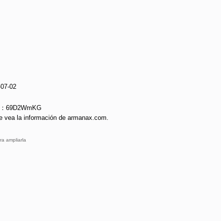
-07-02
rie：69D2WmKG
e vea la información de armanax.com.
ra ampliarla