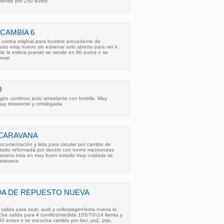
 vende por 250 euros
 CAMBIA 6
e correa original para hombre procedente de
 uso esta nuevo sin estrenar solo abierto para ver k
o de la esfera puesto se vende en 60 euros o se
rese
O
giro continuo auto anivelante con botella. Muy
muy resisrente y omologada
CARAVANA
cumentación y lista para circular por cambio de
estado reformada por dentro con horno microondas
 caravana esta en muy buen estado muy cuidada se
caravana
DA DE REPUESTO NUEVA
valida para seat, audi y volkswagen!esta nueva la
he valida para 4 tornillos!medida 105/70/r14 llamta y
0 euros o se escucha cambio por bici, ps2, psp,