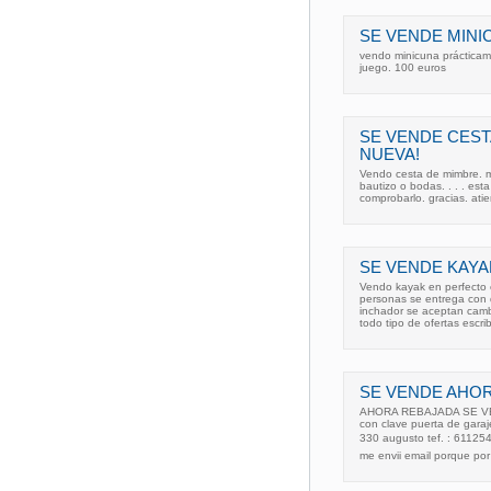
SE VENDE MINI
vendo minicuna prácticam
juego. 100 euros
SE VENDE CEST
NUEVA!
Vendo cesta de mimbre. m
bautizo o bodas. . . . est
comprobarlo. gracias. at
SE VENDE KAYA
Vendo kayak en perfecto
personas se entrega con 
inchador se aceptan camb
todo tipo de ofertas escri
SE VENDE AHOR
AHORA REBAJADA SE VEN
con clave puerta de gara
330 augusto tef. : 6112
me envii email porque po