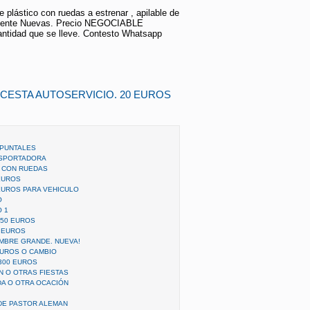
e plástico con ruedas a estrenar , apilable de
amente Nuevas. Precio NEGOCIABLE
antidad que se lleve. Contesto Whatsapp
 CESTA AUTOSERVICIO. 20 EUROS
 PUNTALES
NSPORTADORA
 CON RUEDAS
EUROS
EUROS PARA VEHICULO
O
 1
 50 EUROS
0 EUROS
IMBRE GRANDE. NUEVA!
EUROS O CAMBIO
300 EUROS
N O OTRAS FIESTAS
DA O OTRA OCACIÓN
DE PASTOR ALEMAN