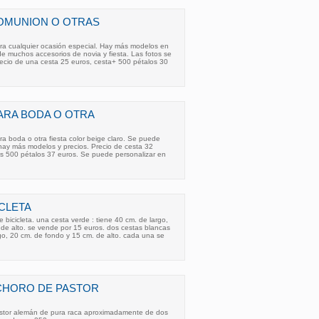
COMUNION O OTRAS
ra cualquier ocasión especial. Hay más modelos en
e muchos accesorios de novia y fiesta. Las fotos se
recio de una cesta 25 euros, cesta+ 500 pétalos 30
ARA BODA O OTRA
a boda o otra fiesta color beige claro. Se puede
 hay más modelos y precios. Precio de cesta 32
ás 500 pétalos 37 euros. Se puede personalizar en
ICLETA
 bicicleta. una cesta verde : tiene 40 cm. de largo,
de alto. se vende por 15 euros. dos cestas blancas
go, 20 cm. de fondo y 15 cm. de alto. cada una se
CHORO DE PASTOR
stor alemán de pura raca aproximadamente de dos