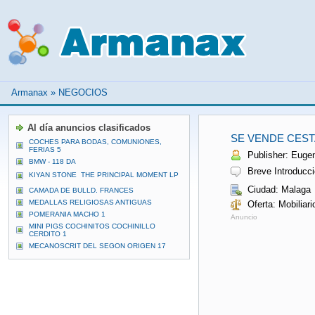
Armanax
»
NEGOCIOS
Al día anuncios clasificados
SE VENDE CEST
COCHES PARA BODAS, COMUNIONES,
FERIAS 5
Publisher: Eugen
BMW - 118 DA
Breve Introducci
KIYAN STONE  THE PRINCIPAL MOMENT LP
Ciudad: Malaga
CAMADA DE BULLD. FRANCES
MEDALLAS RELIGIOSAS ANTIGUAS
Oferta: Mobiliar
POMERANIA MACHO 1
Anuncio
MINI PIGS COCHINITOS COCHINILLO
CERDITO 1
MECANOSCRIT DEL SEGON ORIGEN 17