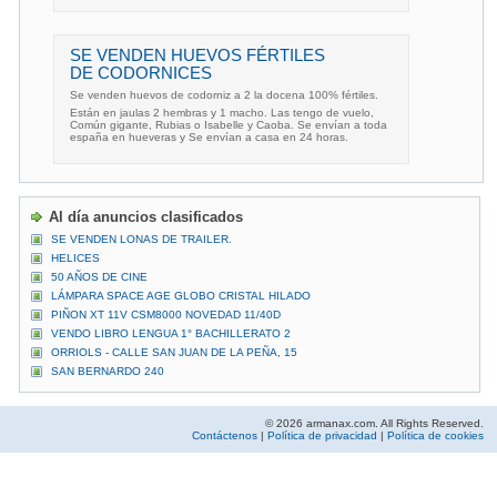
SE VENDEN HUEVOS FÉRTILES
DE CODORNICES
Se venden huevos de codorniz a 2 la docena 100% fértiles.
Están en jaulas 2 hembras y 1 macho. Las tengo de vuelo,
Común gigante, Rubias o Isabelle y Caoba. Se envían a toda
españa en hueveras y Se envían a casa en 24 horas.
Al día anuncios clasificados
SE VENDEN LONAS DE TRAILER.
HELICES
50 AÑOS DE CINE
LÁMPARA SPACE AGE GLOBO CRISTAL HILADO
PIÑON XT 11V CSM8000 NOVEDAD 11/40D
VENDO LIBRO LENGUA 1° BACHILLERATO 2
ORRIOLS - CALLE SAN JUAN DE LA PEÑA, 15
SAN BERNARDO 240
© 2026 armanax.com. All Rights Reserved.
Contáctenos
|
Política de privacidad
|
Política de cookies