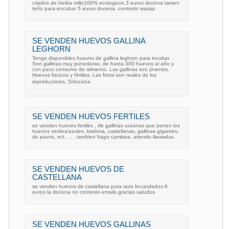
criados de herba millo100% ecologicos 3 euros docena tamen
teño para encubar 5 euros docena. contesto wasap
SE VENDEN HUEVOS GALLINA
LEGHORN
Tengo disponibles huevos de gallina leghorn para incubar.
Son gallinas muy ponedoras, de hasta 300 huevos al año y
con poco consumo de alimento. Las gallinas son jóvenes.
Huevos frescos y fértiles. Las fotos son reales de los
reproductores. 5/docena
SE VENDEN HUEVOS FERTILES
se venden huevos fertiles , de gallinas uruanas que ponen los
huevos verdes/azules, brahma, castellanas, gallinas gigantes,
de pavos, ect. . . , tambien hago cambios, atiendo llamadas.
SE VENDEN HUEVOS DE
CASTELLANA
se venden huevos de castellana pura raza fecundados 6
euros la docena no contesto emails gracias saludos
SE VENDEN HUEVOS GALLINAS