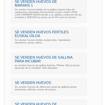
SE VENDEN HUEVOS DE
MARANS 1
Se venden huevos fertiles de la gallina marans hijos de
campeones adquiridas directamente al gran criador JOSE
LUIS CARRERA GENTA devido a la calidad y seleccion de los
animales y HUEVOS su precio es de 50 euros la docena
SE VENDEN HUEVOS FERTILES
EUSKAL OILOA
Se venden huevos fertiles euskal oiloa. Variedades:
marraduna, gorria, zilarra.
SE VENDEN HUEVOS DE GALLINA
PARA INCUBAR
se venden huevos de gallina brahma, Piñeira, Mós el precio
depende de la cantidad, Sólo llamadas
SE VENDEN HUEVOS
Se venden huevos de diferentes razas de gallinas pintas
asturianas, piñeiras, enana de pequin. . .
SE VENDEN HUEVOS DE