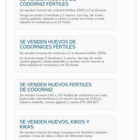
CODORNIZ FÉRTILES
Se venden huevos de codorniz fértiles 100% a 2 la docena.
Tengo en jaulas 2 hembras y 1 macho. Las hay, de Vuelo,
común gigante, isabella o rubias y caoba se envian a toda
españa en hueveras y en 24 horas
SE VENDEN HUEVOS DE
CODORNICES FÉRTILES
Se venden huevos de codorniz a 2 la docena fertiles 100%.
en la jaula tengo 2 hembras y 1 macho. las hay de vuelo,
común gigante, rubias (isabelle) y caobas. envío huevos a
toda españa en hueveras y en 24 horas.
SE VENDEN HUEVOS FERTILES
DE CODORNIZ
Se venden huevos 100 x 100 fértiles de codornices en cada
jaula estan dos hembras y un macho las hay de VUELO,
rubias o isabella, comun gigante y caoba 676 396 627
SE VENDEN HUEVOS, KIKOS Y
KIKAS
Se venden huevos de kikas cruzadas con Sebrich y tambien
parejas o trios de kikos o kikas de diferentes razas