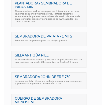
PLANTADORA / SEMBRADORA DE
PAPAS MINI
Plantadora/sembradora de papas de 1 linea, especial para
tractores pequeños y minitractores, Tambien tenemos
arrancadora de patatas de una linea de arado vibrador o de
cinta, consultar precios y condiciones en www. agridan. es
Caduca en 59 dias
SEMBRADORA DE PATATA - 1 MTS
Sembradora de patatas para tractor tipo pasculi
SILLA ANTIGÜA PIEL
se vende sillas con asiento y respaldo de piel, madera maciza,
muy antigüas , una silla 20 euros, lote de 5 sillas 90 euros
SEMBRADORA JOHN DEERE 750
Sembradora John Deere en perfecto estado, está casi nueva.
¡Oportunidad inigualable! Es del año 2010
CUERPO DE SEMBRADORA
MONOSEM