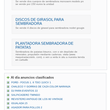
Se vende dos cuerpos de sembradora monosem modelo pn
se vende por 150 euros la unidad
DISCOS DE GIRASOL PARA
SEMBRADORA
Se vende 4 discos de girasol para sembradora nodet gougis
PLANTADORA SEMBRADORA DE
PATATAS
Sembradora de patatas bisurco, con o sin depósito de
minerales. propulsión mediante cadenas. visita (www.
maquinariacotelo. com). o ven a verla in situ a nuestra tienda
en carballo
Al día anuncios clasificados
FORD - FOCUS 1. 6 TDCI 110CV 1
CHALECO Y GORRAS DE CAZA COLOR NARANJA
DJ PARA EVENTOS 22
SALPICADERO TWINGO
REVISTERO ANTIGUO DE LOS 80 VINTAGE
IGUALADA 15
ASADOR PARA POLLOS 2