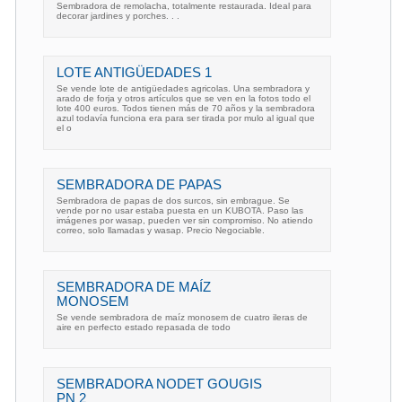
Sembradora de remolacha, totalmente restaurada. Ideal para
decorar jardines y porches. . .
LOTE ANTIGÜEDADES 1
Se vende lote de antigüedades agricolas. Una sembradora y
arado de forja y otros artículos que se ven en la fotos todo el
lote 400 euros. Todos tienen más de 70 años y la sembradora
azul todavía funciona era para ser tirada por mulo al igual que
el o
SEMBRADORA DE PAPAS
Sembradora de papas de dos surcos, sin embrague. Se
vende por no usar estaba puesta en un KUBOTA. Paso las
imágenes por wasap, pueden ver sin compromiso. No atiendo
correo, solo llamadas y wasap. Precio Negociable.
SEMBRADORA DE MAÍZ
MONOSEM
Se vende sembradora de maíz monosem de cuatro ileras de
aire en perfecto estado repasada de todo
SEMBRADORA NODET GOUGIS
PN 2