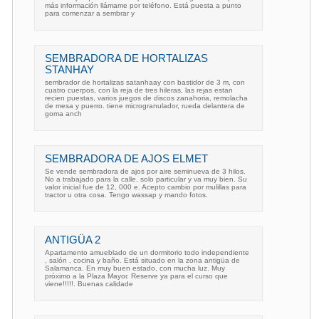
más información llámame por teléfono. Está puesta a punto
para comenzar a sembrar y
SEMBRADORA DE HORTALIZAS
STANHAY
sembrador de hortalizas satanhaay con bastidor de 3 m, con
cuatro cuerpos, con la reja de tres hileras, las rejas estan
recien puestas, varios juegos de discos zanahoria, remolacha
de mesa y puerro. tiene microgranulador, rueda delantera de
goma anch
SEMBRADORA DE AJOS ELMET
Se vende sembradora de ajos por aire seminueva de 3 hilos.
No a trabajado para la calle, solo particular y va muy bien. Su
valor inicial fue de 12, 000 e. Acepto cambio por mulillas para
tractor u otra cosa. Tengo wassap y mando fotos.
ANTIGÜA 2
Apartamento amueblado de un dormitorio todo independiente
, salón , cocina y baño. Está situado en la zona antigüa de
Salamanca. En muy buen estado, con mucha luz. Muy
próximo a la Plaza Mayor. Reserve ya para el curso que
viene!!!!!. Buenas calidade