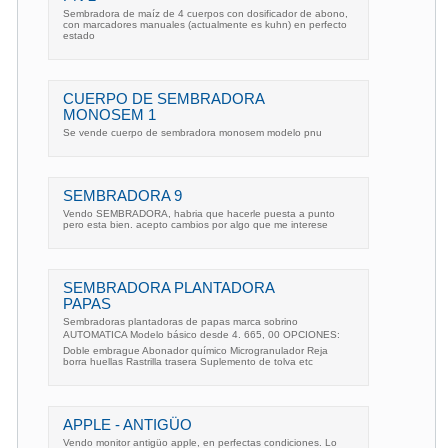
Sembradora de maíz de 4 cuerpos con dosificador de abono,
con marcadores manuales (actualmente es kuhn) en perfecto
estado
CUERPO DE SEMBRADORA
MONOSEM 1
Se vende cuerpo de sembradora monosem modelo pnu
SEMBRADORA 9
Vendo SEMBRADORA, habria que hacerle puesta a punto
pero esta bien. acepto cambios por algo que me interese
SEMBRADORA PLANTADORA
PAPAS
Sembradoras plantadoras de papas marca sobrino
AUTOMATICA Modelo básico desde 4. 665, 00 OPCIONES:
Doble embrague Abonador químico Microgranulador Reja
borra huellas Rastrilla trasera Suplemento de tolva etc
APPLE - ANTIGÜO
Vendo monitor antigüo apple, en perfectas condiciones. Lo