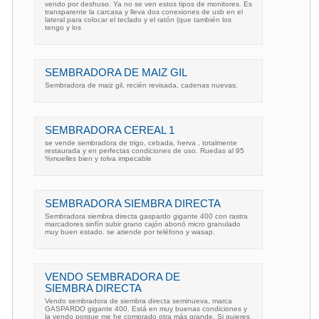
vendo por deshuso. Ya no se ven estos tipos de monitores. Es
transparente la carcasa y lleva dos conexiones de usb en el
lateral para colocar el teclado y el ratón (que también los
tengo y los
SEMBRADORA DE MAIZ GIL
Sembradora de maiz gil, recién revisada, cadenas nuevas.
SEMBRADORA CEREAL 1
se vende sembradora de trigo, cebada, herva , totalmente
restaurada y en perfectas condiciones de uso. Ruedas al 95
%muelles bien y tolva impecable
SEMBRADORA SIEMBRA DIRECTA
Sembradora siembra directa gaspardo gigante 400 con rastra
marcadores sinfín subir grano cajón abonó micro granulado
muy buen estado. se atiende por teléfono y wasap.
VENDO SEMBRADORA DE
SIEMBRA DIRECTA
Vendo sembradora de siembra directa seminueva, marca
GASPARDO gigante 400. Está en muy buenas condiciones y
la vendo porque me he comprado otra más grande. Si quieres