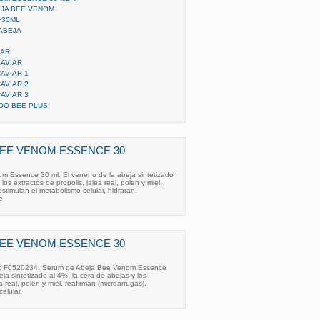
EJA BEE VENOM
·30ML
ABEJA
IAR
AVIAR
AVIAR 1
AVIAR 2
AVIAR 3
OO BEE PLUS
EE VENOM ESSENCE 30
 Essence 30 ml. El veneno de la abeja sintetizado
los extractos de propolis, jalea real, polen y miel,
estimulan el metabolismo celular, hidratan,
e
EE VENOM ESSENCE 30
f: F0520234. Serum de Abeja Bee Venom Essence
ja sintetizado al 4%, la cera de abejas y los
a real, polen y miel, reafirman (microarrugas),
elular,