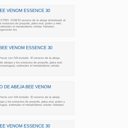
EE VENOM ESSENCE 30
O. COM El veneno de la abeja sintetizado al
 extractos de propolis, jalea real, polen y miel,
estimulan el metabolismo celular, hidratan,
regeneran los
 BEE VENOM ESSENCE 30
Precio con IVA incluido  El veneno de la abeja
de abejas y los extractos de propolis, jalea real,
icroarrugas), estimulan el metabolismo celular,
O DE ABEJA BEE VENOM
Precio con IVA incluido  El veneno de la abeja
jas y los extractos de propolis, jalea real, polen y
rrugas, estimulan el metabolismo celular, hidratan,
EE VENOM ESSENCE 30