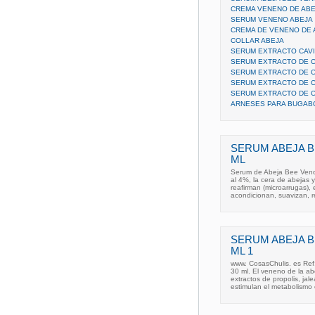
CREMA VENENO DE AB
SERUM VENENO ABEJA 
CREMA DE VENENO DE 
COLLAR ABEJA
SERUM EXTRACTO CAV
SERUM EXTRACTO DE C
SERUM EXTRACTO DE C
SERUM EXTRACTO DE C
SERUM EXTRACTO DE C
ARNESES PARA BUGAB
SERUM ABEJA B
ML
Serum de Abeja Bee Venom
al 4%, la cera de abejas y 
reafirman (microarrugas), 
acondicionan, suavizan, r
SERUM ABEJA B
ML 1
www. CosasChulis. es Re
30 ml. El veneno de la abe
extractos de propolis, jale
estimulan el metabolismo c