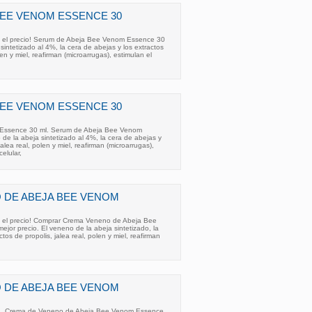
EE VENOM ESSENCE 30
n el precio! Serum de Abeja Bee Venom Essence 30
sintetizado al 4%, la cera de abejas y los extractos
len y miel, reafirman (microarrugas), estimulan el
EE VENOM ESSENCE 30
Essence 30 ml. Serum de Abeja Bee Venom
de la abeja sintetizado al 4%, la cera de abejas y
jalea real, polen y miel, reafirman (microarrugas),
elular,
 DE ABEJA BEE VENOM
n el precio! Comprar Crema Veneno de Abeja Bee
jor precio. El veneno de la abeja sintetizado, la
tos de propolis, jalea real, polen y miel, reafirman
 DE ABEJA BEE VENOM
m . Crema de Veneno de Abeja Bee Venom Essence