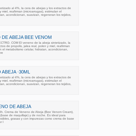
etizado al 4%, la cera de abejas y los extractos de
 y miel, reafirman (microarrugas), estimulan el
tan, acondicionan, suavizan, regeneran los tejidos,
 DE ABEJA BEE VENOM
O. COM El veneno de la abeja sintetizado, la
tos de propolis, jalea real, polen y miel, reafirman
n el metabolismo celular, hidratan, acondicionan,
tre
ABEJA ·30ML
etizado al 4%, la cera de abejas y los extractos de
 y miel, reafirman (microarrugas), estimulan el
tan, acondicionan, suavizan, regeneran los tejidos,
ENO DE ABEJA
48h. Crema de Veneno de Abeja (Bee Venom Cream),
 (base de maquillaje) y de noche. Es ideal para
ensibles, grasas y con impurezas como crema de base
r l