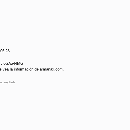
-06-28
ie：oGAa44MG
e vea la información de armanax.com.
ra ampliarla