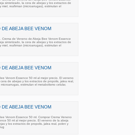
ja sintetizado, la cera de abejas y los extractos de
 y miel, reafirman (microarrugas), estimulan el
 DE ABEJA BEE VENOM
m . Crema de Veneno de Abeja Bee Venom Essence
ja sintetizado, la cera de abejas y los extractos de
 y miel, reafirman (microarrugas), estimulan el
 DE ABEJA BEE VENOM
ee Venom Essence 50 ml al mejor precio. El veneno
 cera de abejas y los extractos de propolis, jalea real,
s microarrugas, estimulan el metabolismo celular,
 DE ABEJA BEE VENOM
Bee Venom Essence 50 ml. Comprar Crema Veneno
ce 50 ml al mejor precio. El veneno de la abeja
jas y los extractos de propolis, jalea real, polen y
rrug