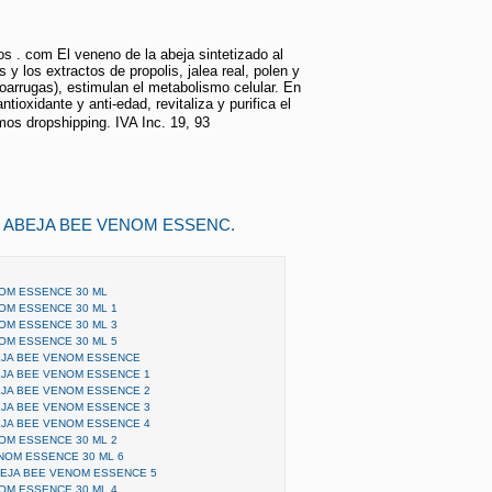
s . com El veneno de la abeja sintetizado al
 y los extractos de propolis, jalea real, polen y
roarrugas), estimulan el metabolismo celular. En
ntioxidante y anti-edad, revitaliza y purifica el
mos dropshipping. IVA Inc. 19, 93 
 ABEJA BEE VENOM ESSENC.
OM ESSENCE 30 ML
OM ESSENCE 30 ML 1
OM ESSENCE 30 ML 3
OM ESSENCE 30 ML 5
EJA BEE VENOM ESSENCE
JA BEE VENOM ESSENCE 1
JA BEE VENOM ESSENCE 2
JA BEE VENOM ESSENCE 3
JA BEE VENOM ESSENCE 4
OM ESSENCE 30 ML 2
NOM ESSENCE 30 ML 6
BEJA BEE VENOM ESSENCE 5
OM ESSENCE 30 ML 4