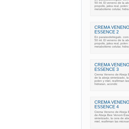
50 ml. El veneno de la abe
propolis, jalea real, polen
metabolismo celular, hidra
CREMA VENENO
ESSENCE 2
En paraisodelregalo. co
50 ml. El veneno de la abe
propolis, jalea real, polen
metabolismo celular, hidra
CREMA VENENO
ESSENCE 3
Crema Veneno de Abeja B
de la abeja sintetizado, la
polen y miel, reafirman la
hidratan, acondic
CREMA VENENO
ESSENCE 4
Crema Veneno de Abeja 
de Abeja Bee Venom Essen
sintetizado, la cera de abe
miel, reafirman las microa