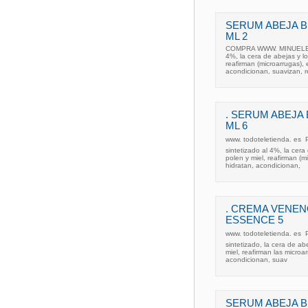
SERUM ABEJA B
ML 2
COMPRA WWW. MINUELECTR
4%, la cera de abejas y los
reafirman (microarrugas), 
acondicionan, suavizan, 
. SERUM ABEJA
ML 6
www. todoteletienda. es  
sintetizado al 4%, la cera 
polen y miel, reafirman (m
hidratan, acondicionan,
. CREMA VENEN
ESSENCE 5
www. todoteletienda. es  
sintetizado, la cera de abe
miel, reafirman las microa
acondicionan, suav
SERUM ABEJA B