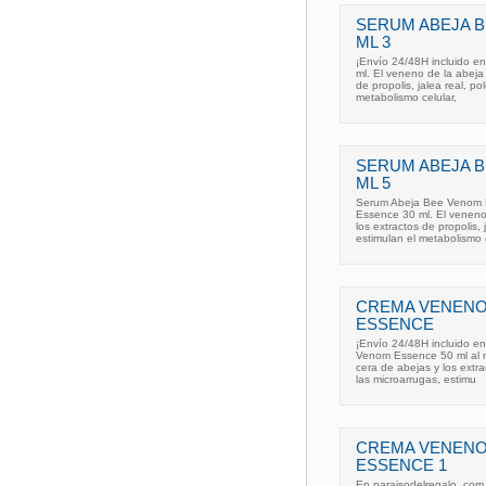
SERUM ABEJA B
ML 3
¡Envío 24/48H incluido e
ml. El veneno de la abeja 
de propolis, jalea real, po
metabolismo celular,
SERUM ABEJA B
ML 5
Serum Abeja Bee Venom 
Essence 30 ml. El veneno 
los extractos de propolis, 
estimulan el metabolismo c
CREMA VENENO
ESSENCE
¡Envío 24/48H incluido e
Venom Essence 50 ml al me
cera de abejas y los extrac
las microarrugas, estimu
CREMA VENENO
ESSENCE 1
En paraisodelregalo. co