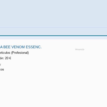
A BEE VENOM ESSENC.
Anuncio
rticulos (Profesional)
ón: 20 €
s
cos