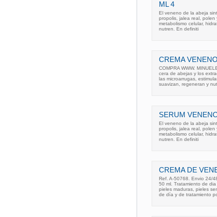
ML 4
El veneno de la abeja sint
propolis, jalea real, polen
metabolismo celular, hidra
nutren. En definiti
CREMA VENENO
COMPRA WWW. MINUELECTR
cera de abejas y los extrac
las microarrugas, estimula
suavizan, regeneran y nu
SERUM VENENO 
El veneno de la abeja sint
propolis, jalea real, polen
metabolismo celular, hidra
nutren. En definiti
CREMA DE VEN
Ref. A-50768. Envio 24/
50 ml. Tratamiento de dia
pieles maduras, pieles s
de día y de tratamiento po