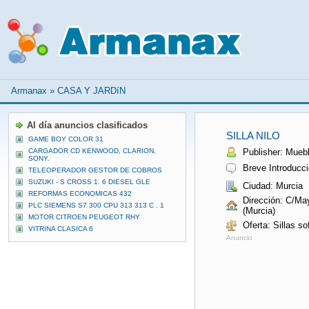
Armanax
»
CASA Y JARDíN
Al día anuncios clasificados
SILLA NILO
GAME BOY COLOR 31
CARGADOR CD KENWOOD, CLARION,
Publisher: Mueb
SONY.
Breve Introducci
TELEOPERADOR GESTOR DE COBROS
SUZUKI - S CROSS 1. 6 DIESEL GLE
Ciudad: Murcia
REFORMAS ECONOMICAS 432
Dirección: C/May
PLC SIEMENS S7 300 CPU 313 313 C . 1
(Murcia)
MOTOR CITROEN PEUGEOT RHY
Oferta: Sillas s
VITRINA CLASICA 6
Anuncio