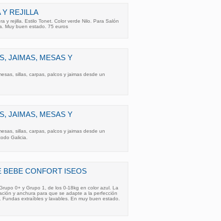
 Y REJILLA
a y rejilla. Estilo Tonet. Color verde Nilo. Para Salón
aza. Muy buen estado. 75 euros
S, JAIMAS, MESAS Y
esas, sillas, carpas, palcos y jaimas desde un
S, JAIMAS, MESAS Y
esas, sillas, carpas, palcos y jaimas desde un
todo Galicia.
E BEBE CONFORT ISEOS
 Grupo 0+ y Grupo 1, de los 0-18kg en color azul. La
inación y anchura para que se adapte a la perfección
. Fundas extraíbles y lavables. En muy buen estado.