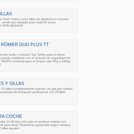
ILLAS
2mts* 1mts y ocho sillas de plasticos en buenas
 vendo por traslado preci total 60 euros
 Y POR WASSAP
A RÖMER DUO PLUS TT
nche Isofix y cinturón Top Tether para el tercer
 puede instalarse con el cinturón de seguridad del
ISOFIX universal para el Grupo I (de 9Kg a 18Kg).
l
S Y SILLAS
 10 sillas completamente nuevos, en gris por cambio
 academia de formación profesional. LO VENDO
ARA COCHE
alta 12-36 Kgr color gris en perfecto estado con
aible para lavar. Totalmente graduable segun tamano
sillas iguales.