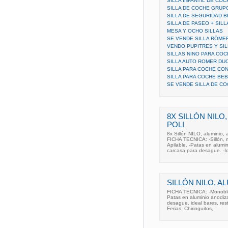
SILLA INFANTIL DE CO
SILLA DE COCHE GRUPO
SILLA DE SEGURIDAD B
SILLA DE PASEO + SIL
MESA Y OCHO SILLAS
SE VENDE SILLA RÖMER
VENDO PUPITRES Y SI
SILLAS NINO PARA COC
SILLA AUTO ROMER DUO
SILLA PARA COCHE CO
SILLA PARA COCHE BEB
SE VENDE SILLA DE C
8X SILLÓN NILO,
POLI
8x Sillón NILO, aluminio, 
FICHA TECNICA: -Sillón, m
Apilable. -Patas en alumin
carcasa para desague. -I
SILLÓN NILO, A
FICHA TECNICA: -Monoblock
Patas en aluminio anodiza
desague. ideal bares, rest
Ferias, Chiringuitos,