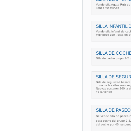
Vendo silla Agata Ruiz d
Tengo WhatsApp
SILLA INFANTI
Vendo silla infantil de co
muy poco uso , esta en p
SILLA DE COCH
Silla de coche grupo 1-2 c
SILLA DE SEGUR
Silla de seguridad besafe 
. una de las sillas mas se
Nuevas costaron 260 la sil
Yo la vendo
SILLA DE PASEO
Se vende silla de paseo nu
para coche del grupo 2-3, 
del coche por 40. se pu