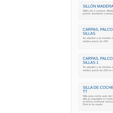
SILLÓN MADERA
Sillón de 3 cuerpos. Mader
juvenil, dormitorio o terr
CARPAS, PALCO
SILLAS
Se alquilan y se montan m
módico precio de 200
CARPAS, PALCO
SILLAS 1
Se alquilan y se montan m
módico precio de 200 en 
SILLA DE COCH
TT
Silla para coche auto del
silla es regulable en incl
al niño/a conforme crezca
Solo lo ha usado