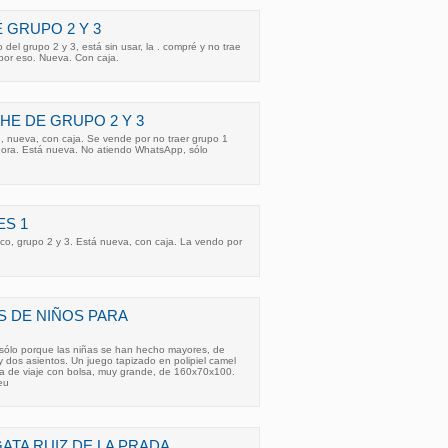
 GRUPO 2 Y 3
 del grupo 2 y 3, está sin usar, la . compré y no trae
 por eso. Nueva. Con caja.
HE DE GRUPO 2 Y 3
3, nueva, con caja. Se vende por no traer grupo 1
hora. Está nueva. No atiendo WhatsApp, sólo
ES 1
cco, grupo 2 y 3. Está nueva, con caja. La vendo por
S DE NIÑOS PARA
 sólo porque las niñas se han hecho mayores, de
 dos asientos. Un juego tapizado en polipiel camel
na de viaje con bolsa, muy grande, de 160x70x100.
eu
ATA RUIZ DE LA PRADA