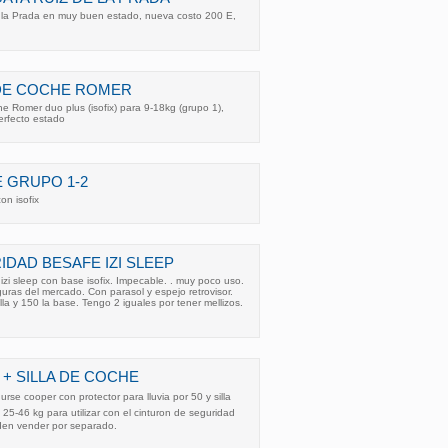
e la Prada en muy buen estado, nueva costo 200 E,
L DE COCHE ROMER
che Romer duo plus (isofix) para 9-18kg (grupo 1),
erfecto estado
E GRUPO 1-2
on isofix
IDAD BESAFE IZI SLEEP
izi sleep con base isofix. Impecable. . muy poco uso.
guras del mercado. Con parasol y espejo retrovisor.
la y 150 la base. Tengo 2 iguales por tener mellizos.
 + SILLA DE COCHE
rse cooper con protector para lluvia por 50 y silla
25-46 kg para utilizar con el cinturon de seguridad
eden vender por separado.