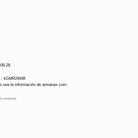
-08-28
rie：kGMR2W48
e vea la información de armanax.com.
ra ampliarla