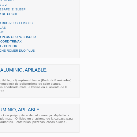
CHE ROMER
 1-2
ESAFE IZI SLEEP
LA DE COCHE
 DUO PLUS TT ISOFIX
LLAS
HE
 PLUS GRUPO 1 ISOFIX
NCORD-TRIMAX
E- CONFORT.
OCHE ROMER DUO PLUS
 ALUMINIO, APILABLE,
apilable, polipropileno blanco (Pack de 8 unidades)
onoblock de polipropileno de color blanco. -
io anodizado mate. -Orificios en el asiento de la
dea
LUMINIO, APILABLE
 de polipropileno de color naranja. -Apilable. -
do mate. -Orificios en el asiento de la carcasa para
aurantes, . cafeterías, pizzerias, casas rurales ,