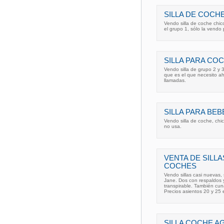
SILLA DE COCHE
Vendo silla de coche chico
el grupo 1, sólo la vendo
SILLA PARA COC
Vendo silla de grupo 2 y 
que es el que necesito a
llamadas.
SILLA PARA BEB
Vendo silla de coche, chi
no usa.
VENTA DE SILLA
COCHES
Vendo sillas casi nuevas,
Jane. Dos con respaldos y
transpirable. También cu
Precios asientos 20 y 25 
SILLA COCHE AG