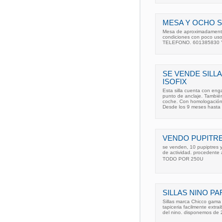
MESA Y OCHO S
Mesa de aproximadamente 
condiciones con poco uso.
TELEFONO. 601385830
SE VENDE SILL
ISOFIX
Esta silla cuenta con enga
punto de anclaje. También
coche. Con homologación 
Desde los 9 meses hasta 
VENDO PUPITRE
se venden, 10 pupiptres y
de actividad. procedente
TODO POR 250U
SILLAS NINO P
Sillas marca Chicco gama 
tapiceria facilmente extr
del nino. disponemos de 2 