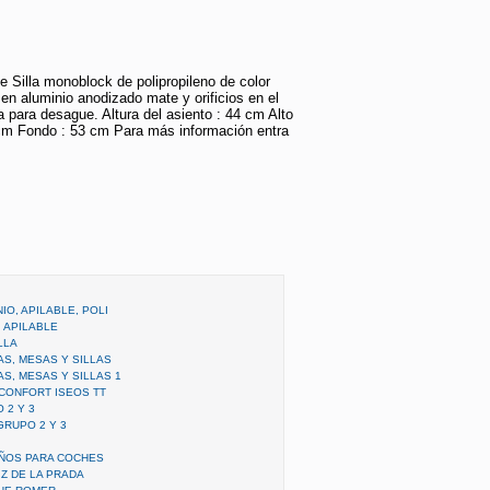
le Silla monoblock de polipropileno de color
en aluminio anodizado mate y orificios en el
a para desague. Altura del asiento : 44 cm Alto
cm Fondo : 53 cm Para más información entra
NIO, APILABLE, POLI
, APILABLE
LLA
AS, MESAS Y SILLAS
AS, MESAS Y SILLAS 1
 CONFORT ISEOS TT
 2 Y 3
GRUPO 2 Y 3
IÑOS PARA COCHES
IZ DE LA PRADA