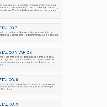
ar, soy carpintero metalico, montador de estructura
ctrodos, semiautomatica con cualquier tipo de hilo, y
o desde los 15 años dedicados al metal, me gustaria
TALICO 7
talico experiencia 3 años sobre todo montaje de
rollables y correderas y automatismo. sueldo con hilo
TALICO Y VARIOS
mico con trabajos de garantizados, trabajos para
ra colgar saco para la colocacion de mancuernas
prueves repites seguro, montajes y fabricacion de
ida
TALICO, 8
ico, con experiencia. busco trabajo en la provincia
 mi trabajo y responsable, con ganas de trabajar,
il y pintor.
TALICO. 9