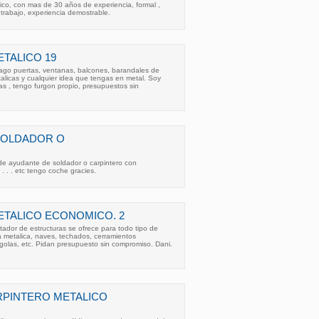
lico, con mas de 30 años de experiencia, formal ,
 trabajo, experiencia demostrable.
TALICO 19
hago puertas, ventanas, balcones, barandales de
talicas y cualquier idea que tengas en metal. Soy
s , tengo furgon propio, presupuestos sin
SOLDADOR O
de ayudante de soldador o carpintero con
. . . . etc tengo coche gracies.
TALICO ECONOMICO. 2
tador de estructuras se ofrece para todo tipo de
ia metalica, naves, techados, cerramientos
rgolas, etc. Pidan presupuesto sin compromiso. Dani.
RPINTERO METALICO