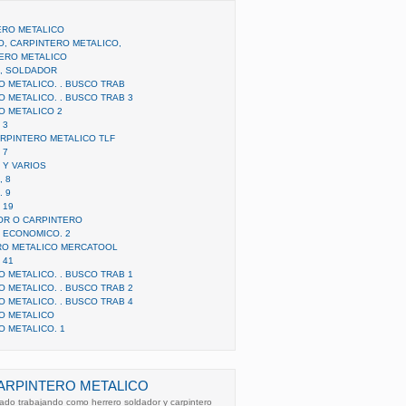
ERO METALICO
, CARPINTERO METALICO,
ERO METALICO
, SOLDADOR
 METALICO. . BUSCO TRAB
 METALICO. . BUSCO TRAB 3
 METALICO 2
 3
RPINTERO METALICO TLF
 7
 Y VARIOS
 8
 9
 19
OR O CARPINTERO
 ECONOMICO. 2
RO METALICO MERCATOOL
 41
 METALICO. . BUSCO TRAB 1
 METALICO. . BUSCO TRAB 2
 METALICO. . BUSCO TRAB 4
O METALICO
 METALICO. 1
ARPINTERO METALICO
ado trabajando como herrero soldador y carpintero