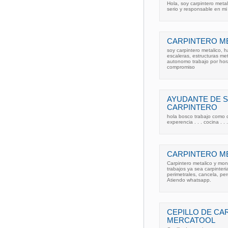
Hola, soy carpintero meta
serio y responsable en mi
CARPINTERO ME
soy carpintero metalico, 
escaleras, estructuras me
autonomo trabajo por hora
compromiso
AYUDANTE DE 
CARPINTERO
hola bosco trabajo como 
experencia . . . cocina . . 
CARPINTERO ME
Carpintero metalico y mon
trabajos ya sea carpinter
perimetrales, cancela, pe
Atiendo whatsapp.
CEPILLO DE CA
MERCATOOL