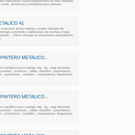
talico mercatools nuevo!!disponemos de mas modelos
e envio. almacenes y ferreteria paco amoeiro
TALICO 41
onomo busco trabajo y realiso trabajos de
ntaje a domicilio y fabricasion de puertas y rejas
oxidable , , hierro montaje de estructuras serramientos
i
INTERO METALICO. .
ro metálico busco trabajo mig . tig . mag electrodo
. puertas . ventanas . vallas. muebles . pasamanos.
s . protectores , muebles . marquesinas. fregaderos.
INTERO METALICO. .
ro metálico busco trabajo mig . tig . mag electrodo
. puertas . ventanas . vallas. muebles . pasamanos.
s . protectores , muebles . marquesinas. fregaderos.