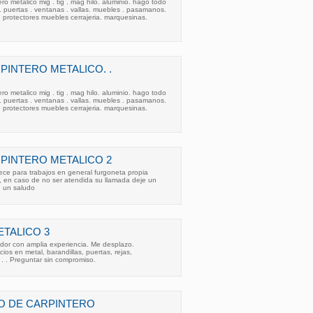
ro metalico mig . tig . mag hilo. aluminio. hago todo
 . puertas . ventanas . vallas. muebles . pasamanos.
 protectores muebles cerrajeria. marquesinas.
INTERO METALICO. .
ro metalico mig . tig . mag hilo. aluminio. hago todo
 . puertas . ventanas . vallas. muebles . pasamanos.
 protectores muebles cerrajeria. marquesinas.
PINTERO METALICO 2
rece para trabajos en general furgoneta propia
, en caso de no ser atendida su llamada deje un
 un saludo
TALICO 3
ador con amplia experiencia. Me desplazo.
ios en metal, barandillas, puertas, rejas,
 . . Preguntar sin compromiso.
O DE CARPINTERO