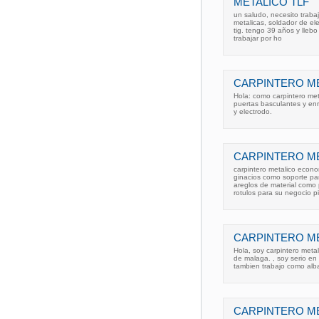
METALICO TLF
un saludo, necesito trabaj
metalicas, soldador de ele
tig. tengo 39 años y lleb
trabajar por ho
CARPINTERO ME
Hola: como carpintero me
puertas basculantes y enr
y electrodo.
CARPINTERO ME
carpintero metalico econo
ginacios como soporte pa
areglos de material como 
rotulos para su negocio p
CARPINTERO ME
Hola, soy carpintero metal
de malaga. , soy serio en
tambien trabajo como albañ
CARPINTERO ME