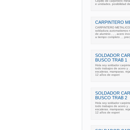
Cepillo de carpintero me
e unidades. posibilidad d
CARPINTERO ME
CARPINTERO METALICO aut
soldadura automatismos mo
de aluminio , , , acero in
a tiempo completo , , prec
SOLDADOR CARP
BUSCO TRAB 1
Hola soy soldador carpinte
todo trabajos de acero y 
escaleras. mamparas. reja
12 años de esperi
SOLDADOR CARP
BUSCO TRAB 2
Hola soy soldador carpinte
todo trabajos de acero y 
escaleras. mamparas. reja
12 años de esperi