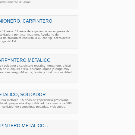
oximadamente 30 años.
MIONERO, CARPINTERO
 de 31 años. 11 años de experiencia en empresa de
 soldadura por arco, mag mig, Ayudante de
so de soldadura esquedulo 40 con tig, acero/acero
pongo del CA
ARPYNTERO METALICO
 soldador y carpintero metalico, fontanero, oficial
eo en cualquier oficio, aprendo rápido y tengo muy
ender, tengo 44 años, familia y total disponibilidad
ETALICO, SOLDADOR
tero metalico. 15 años de esperiencia profesional,
iculo propio alta disponibilidad. tres cursos de 500
, soldador de estructuras pesadas, y electrodo.
INTERO METALICO. .