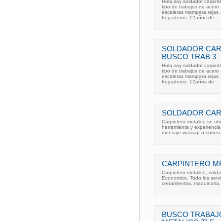
Hola soy soldador carpinte
tipo de trabajos de acero
escaleras mampara rejas .
fregaderos. 12años de
SOLDADOR CARP
BUSCO TRAB 3
Hola soy soldador carpinte
tipo de trabajos de acero
escaleras mampara rejas .
fregaderos. 12años de
SOLDADOR CAR
Carpintero metalico se of
herramienta y experiencia
mensaje wassap o correo,
CARPINTERO ME
Carpintero metalico, sold
Economico. Todo los servic
cerramientos, maquinaria.
BUSCO TRABAJ