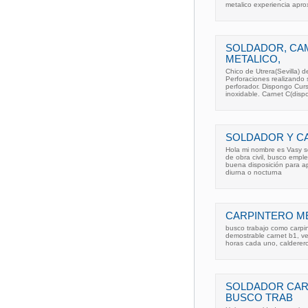
metalico experiencia apr
SOLDADOR, CA
METALICO,
Chico de Utrera(Sevilla)
Perforaciones realizando
perforador. Dispongo Cur
inoxidable. Carnet C(dis
SOLDADOR Y C
Hola mi nombre es Vasy soy
de obra civil, busco empl
buena disposición para apr
diurna o nocturna
CARPINTERO M
busco trabajo como carpin
demostrable carnet b1, veh
horas cada uno, calderero
SOLDADOR CARP
BUSCO TRAB