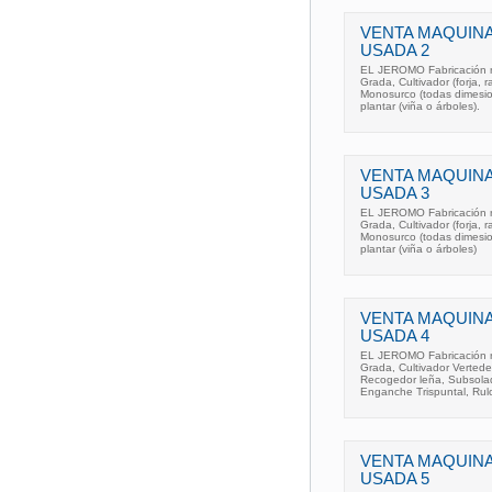
VENTA MAQUINA
USADA 2
EL JEROMO Fabricación re
Grada, Cultivador (forja, 
Monosurco (todas dimesio
plantar (viña o árboles).
VENTA MAQUINA
USADA 3
EL JEROMO Fabricación re
Grada, Cultivador (forja, 
Monosurco (todas dimesio
plantar (viña o árboles)
VENTA MAQUINA
USADA 4
EL JEROMO Fabricación re
Grada, Cultivador Verted
Recogedor leña, Subsolado
Enganche Trispuntal, Rulo
VENTA MAQUINA
USADA 5