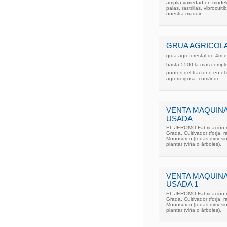
amplia variedad en modelos
palas, rastrillas, vibrocul
nuestra maquin
GRUA AGRICOLA
grua agroforestal de 4m 
hasta 5500 la mas complet
puntos del tractor o en el 
agrorreigosa. com/inde
VENTA MAQUINA
USADA
EL JEROMO Fabricación re
Grada, Cultivador (forja, 
Monosurco (todas dimesio
plantar (viña o árboles).
VENTA MAQUINA
USADA 1
EL JEROMO Fabricación re
Grada, Cultivador (forja, 
Monosurco (todas dimesio
plantar (viña o árboles).