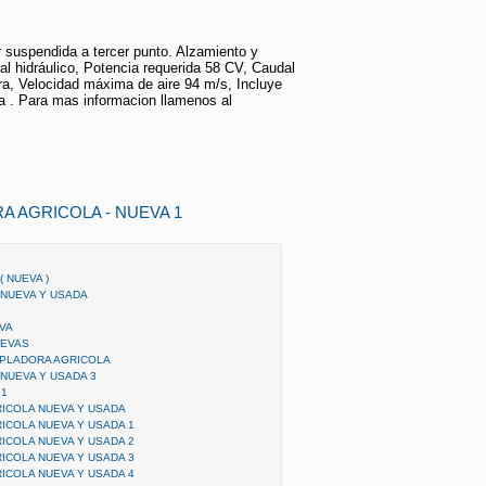
 suspendida a tercer punto. Alzamiento y
al hidráulico, Potencia requerida 58 CV, Caudal
ra, Velocidad máxima de aire 94 m/s, Incluye
a . Para mas informacion llamenos al
A AGRICOLA - NUEVA 1
 NUEVA )
 NUEVA Y USADA
VA
UEVAS
PLADORA AGRICOLA
NUEVA Y USADA 3
 1
RICOLA NUEVA Y USADA
ICOLA NUEVA Y USADA 1
ICOLA NUEVA Y USADA 2
ICOLA NUEVA Y USADA 3
ICOLA NUEVA Y USADA 4