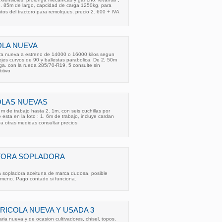
. 3. 85m de largo, capcidad de carga 1250kg, para
tos del tractoro para remolques, precio 2. 600 + IVA
OLA NUEVA
a nueva a estreno de 14000 o 16000 kilos segun
 ejes curvos de 90 y ballestas parabolica. De 2, 50m
ga. con la rueda 285/70-R19, 5 consulte sin
itivo
OLAS NUEVAS
 m de trabajo hasta 2. 1m, con seis cuchillas por
e esta en la foto : 1. 6m de trabajo, incluye cardan
a otras medidas consultar precios
ORA SOPLADORA
a sopladora aceituna de marca dudosa, posible
meno. Pago contado si funciona.
RICOLA NUEVA Y USADA 3
ia nueva y de ocasion cultivadores, chisel, topos,