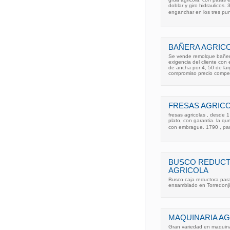
doblar y giro hidraulicos
enganchar en los tres pun
BAÑERA AGRIC
Se vende remolque bañer
exigencia del cliente con
de ancha por 4, 50 de lar
compromiso precio compet
FRESAS AGRIC
fresas agricolas , desde 1
plato, con garantia. la qu
con embrague. 1790 , par
BUSCO REDUCT
AGRICOLA
Busco caja reductora par
ensamblado en Torredonji
MAQUINARIA AG
Gran variedad en maquinar