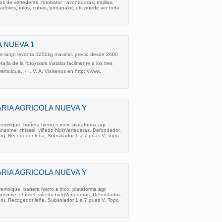
 de vertederas, rotobator , avonadoras, trajillas,
tibadores, rulos, cubas, portapalot, etc puede ver toda
 NUEVA 1
de largo levanta 1250kg maximo. precio desde 2600
a(la de la foto) para instalar facilmente a los tres
remolque. + I. V. A. Visítenos en http: //www.
RIA AGRICOLA NUEVA Y
molque, bañera hierro e inox, plataforma agr,
ransome, chíssel, viñedo hidr)Vertederas, Defondador,
n), Recogedor leña, Subsolador 1 a 7 púas V, Topo
RIA AGRICOLA NUEVA Y
molque, bañera hierro e inox, plataforma agr,
ransome, chíssel, viñedo hidr)Vertederas, Defondador,
n), Recogedor leña, Subsolador 1 a 7 púas V, Topo