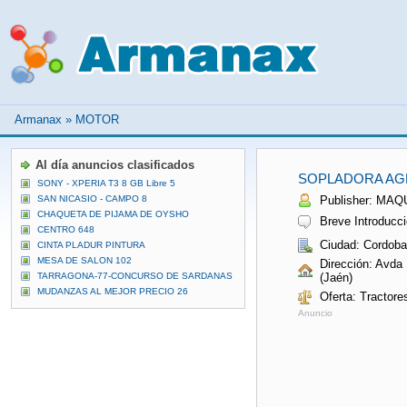
Armanax
»
MOTOR
Al día anuncios clasificados
SOPLADORA AGR
SONY - XPERIA T3 8 GB Libre 5
SAN NICASIO - CAMPO 8
Publisher: MA
CHAQUETA DE PIJAMA DE OYSHO
Breve Introducci
CENTRO 648
Ciudad: Cordoba
CINTA PLADUR PINTURA
MESA DE SALON 102
Dirección: Avda
TARRAGONA-77-CONCURSO DE SARDANAS
(Jaén)
MUDANZAS AL MEJOR PRECIO 26
Oferta: Tractore
Anuncio