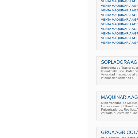
VENTA MAQUINARIA AGR
VENTA MAQUINARIA AGR
VENTA MAQUINARIA AGR
VENTA MAQUINARIA AGR
VENTA MAQUINARIA AGR
VENTA MAQUINARIA AGR
VENTA MAQUINARIA AGR
VENTA MAQUINARIA AGR
VENTA MAQUINARIA AGR
VENTA MAQUINARIA AGR
SOPLADORA AGR
Sopladora de Tractor sus
lateral hidráulico, Poten
Velocidad máxima de aire 
informacion llamenos al
MAQUINARIA AG
Gran Variedad de Maquina
Esparcidores, Cultivadore
Pulverizadores, Rodillos, A
ver toda nuestra maquina
GRUA AGRICOL
grua agricola, con patas 