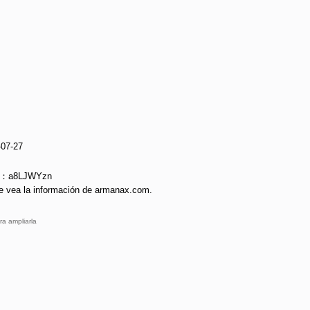
-07-27
ie：a8LJWYzn
e vea la información de armanax.com.
ra ampliarla