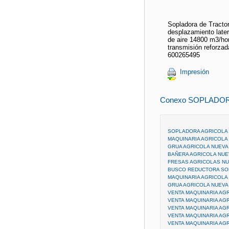
Sopladora de Tractor
desplazamiento later
de aire 14800 m3/ho
transmisión reforzad
600265495
Impresión
Conexo SOPLADOR
SOPLADORA AGRICOLA (
MAQUINARIA AGRICOLA
GRUA AGRICOLA NUEVA
BAÑERA AGRICOLA NUE
FRESAS AGRICOLAS N
BUSCO REDUCTORA SO
MAQUINARIA AGRICOLA 
GRUA AGRICOLA NUEVA
VENTA MAQUINARIA AG
VENTA MAQUINARIA AGR
VENTA MAQUINARIA AGR
VENTA MAQUINARIA AGR
VENTA MAQUINARIA AGR