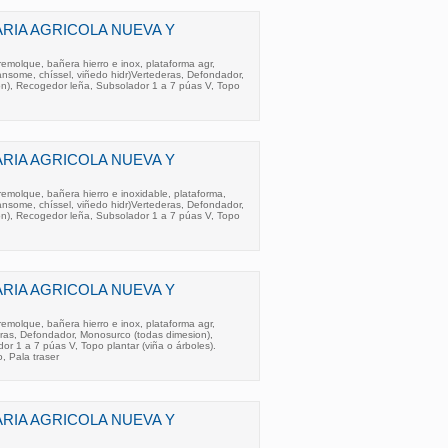
RIA AGRICOLA NUEVA Y
molque, bañera hierro e inox, plataforma agr,
ransome, chíssel, viñedo hidr)Vertederas, Defondador,
n), Recogedor leña, Subsolador 1 a 7 púas V, Topo
RIA AGRICOLA NUEVA Y
molque, bañera hierro e inoxidable, plataforma,
ransome, chíssel, viñedo hidr)Vertederas, Defondador,
n), Recogedor leña, Subsolador 1 a 7 púas V, Topo
RIA AGRICOLA NUEVA Y
molque, bañera hierro e inox, plataforma agr,
eras, Defondador, Monosurco (todas dimesion),
r 1 a 7 púas V, Topo plantar (viña o árboles).
, Pala traser
RIA AGRICOLA NUEVA Y