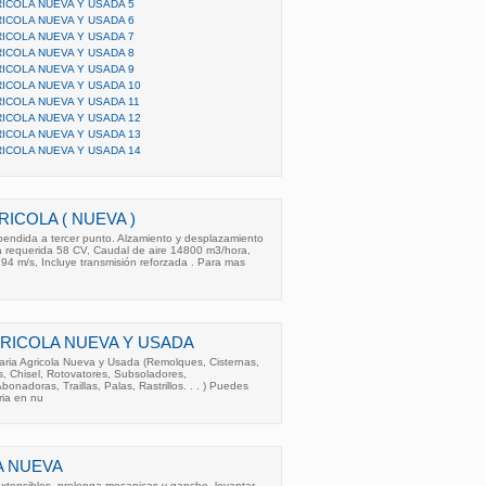
ICOLA NUEVA Y USADA 5
ICOLA NUEVA Y USADA 6
ICOLA NUEVA Y USADA 7
ICOLA NUEVA Y USADA 8
ICOLA NUEVA Y USADA 9
ICOLA NUEVA Y USADA 10
ICOLA NUEVA Y USADA 11
ICOLA NUEVA Y USADA 12
ICOLA NUEVA Y USADA 13
ICOLA NUEVA Y USADA 14
ICOLA ( NUEVA )
pendida a tercer punto. Alzamiento y desplazamiento
cia requerida 58 CV, Caudal de aire 14800 m3/hora,
94 m/s, Incluye transmisión reforzada . Para mas
RICOLA NUEVA Y USADA
ria Agricola Nueva y Usada (Remolques, Cisternas,
s, Chisel, Rotovatores, Subsoladores,
bonadoras, Traillas, Palas, Rastrillos. . . ) Puedes
ria en nu
A NUEVA
extensibles, prolonga mecanicas y gancho. levantar ,