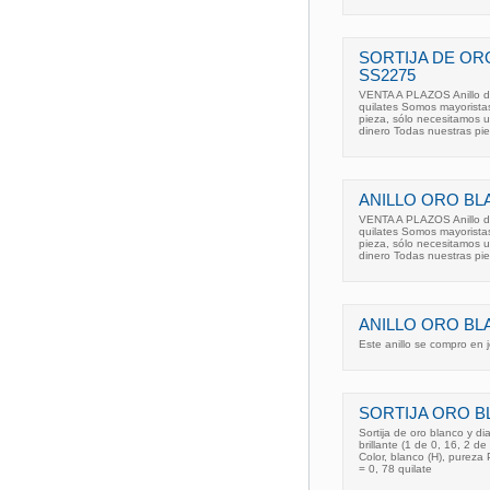
SORTIJA DE OR
SS2275
VENTA A PLAZOS Anillo de 
quilates Somos mayoristas
pieza, sólo necesitamos u
dinero Todas nuestras pie
ANILLO ORO BL
VENTA A PLAZOS Anillo de 
quilates Somos mayoristas
pieza, sólo necesitamos u
dinero Todas nuestras pie
ANILLO ORO BL
Este anillo se compro en 
SORTIJA ORO B
Sortija de oro blanco y d
brillante (1 de 0, 16, 2 de
Color, blanco (H), pureza
= 0, 78 quilate