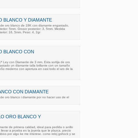
O BLANCO Y DIAMANTE
ja de oro blanco de 18K con diamante engastado.
nterior: 5mm. Grosor posterior: 3, 5mm. Medida
terior: 16, 5mm. Peso: 4, 2gr
RO BLANCO CON
1ª Ley con Diamante de 3 mm. Esta sortija de oro
gastado un diamante talla brillante con un tamaño
ño moderno con apertura en casi todo el aro de la
LANCO CON DIAMANTE
de oro blanco i diamante por no hacer uso de el
LO ORO BLANCO Y
mante de primera calidad, ideal para pedida o anillo
levar a prueba en la joyeria que le plazca. precio
ios por algo ke me interese. como reloj gshock y se