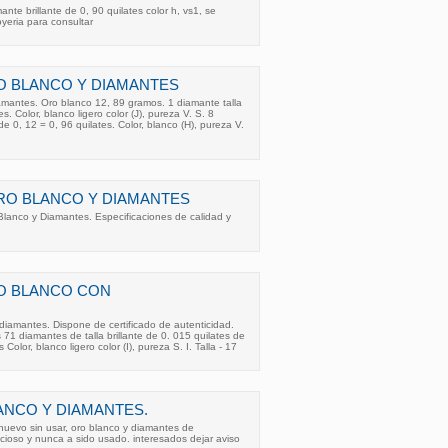
ante brillante de 0, 90 quilates color h, vs1, se
oyeria para consultar
O BLANCO Y DIAMANTES
iamantes. Oro blanco 12, 89 gramos. 1 diamante talla
s. Color, blanco ligero color (J), pureza V. S. 8
e 0, 12 = 0, 96 quilates. Color, blanco (H), pureza V.
RO BLANCO Y DIAMANTES
Blanco y Diamantes. Especificaciones de calidad y
RO BLANCO CON
 diamantes. Dispone de certificado de autenticidad.
 71 diamantes de talla brillante de 0. 015 quilates de
Color, blanco ligero color (I), pureza S. I. Talla - 17
ANCO Y DIAMANTES.
nuevo sin usar, oro blanco y diamantes de
ecioso y nunca a sido usado. interesados dejar aviso