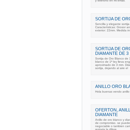
y telefono en mi email.
SORTIJA DE OR
Sencilla y elegante sorti
Características: Grosor a
exterior: 22mm. Medida in
SORTIJA DE O
DIAMANTE DE 3
Sortija de Oro Blanco de 
blanco de 1ª ley lleva en
aproximado de 3 mm. Dise
sortija, dejando al aire el
ANILLO ORO B
Hola buenas vendo anillo 
OFERTON, ANIL
DIAMANTE
Anillo de oro blanco y dia
de compromiso. se puede l
negociable o tambien camb
restaria la difere