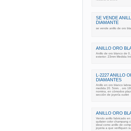
SE VENDE ANIL
DIAMANTE
se vende anillo de oro bl
ANILLO ORO BL
Anillo de oro blanco de 0
exterior: 23mm Medida In
L-2227 ANILLO 
DIAMANTES
Anillo en oro blanco labr
medida 20. 5mm. , oro 18k.
nomina, en cómodos plazo
sección de joyería outlet
ANILLO ORO BL
Vendo anillo fabricado e
quilater color champang c
ideal como anillo de com
joyeria a que verifiquen s