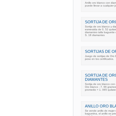
Anillo oro blanco con diam
puede llevar a cualquier j
SORTIJA DE OR
Sortija de oro blanco y d
esmeralda de 0, 52 quilate
diamantes talla baguette d
S. 18 diamantes
SORTIJAS DE O
Juego de sortijas de Oro 
peso en los certificados.
SORTIJA DE O
DIAMANTES
Sortija de oro blanco con
Oro blanco - 7. 66 gramos
promedio = 1. 065 quilates 
ANILLO ORO BL
Se vende anillo de mujer 
baguetina, el anillo es pr