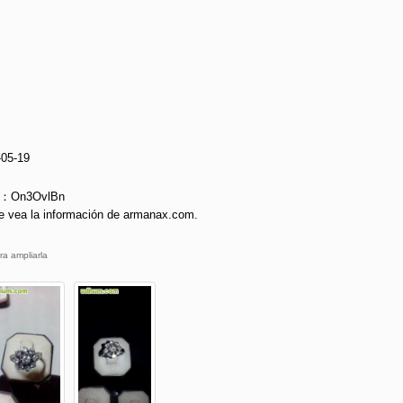
-05-19
ie：On3OvlBn
e vea la información de armanax.com.
ra ampliarla