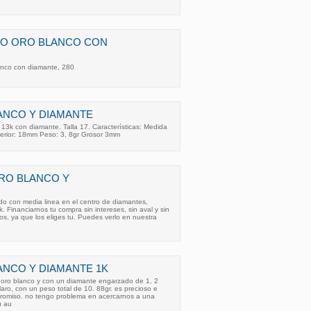
LO ORO BLANCO CON
anco con diamante, 280
ANCO Y DIAMANTE
, 13k con diamante. Talla 17. Características: Medida
terior: 18mm Peso: 3, 8gr Grosor 3mm
ORO BLANCO Y
ado con media linea en el centro de diamantes,
 Financiarnos tu compra sin intereses, sin aval y sin
s, ya que los eliges tu. Puedes verlo en nuestra
ANCO Y DIAMANTE 1K
n oro blanco y con un diamante engarzado de 1, 2
laro, con un peso total de 10. 88gr. es precioso e
promiso. no tengo problema en acercarnos a una
u au