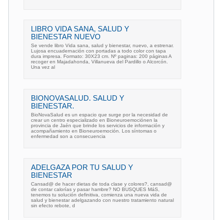
LIBRO VIDA SANA, SALUD Y
BIENESTAR NUEVO
Se vende libro Vida sana, salud y bienestar, nuevo, a estrenar.
Lujosa encuadernación con portadas a todo color con tapa
dura impresa. Formato: 30X23 cm. Nº paginas: 200 páginas A
recoger en Majadahonda, Villanueva del Pardillo o Alcorcón.
Una vez al
BIONOVASALUD. SALUD Y
BIENESTAR.
BioNovaSalud es un espacio que surge por la necesidad de
crear un centro especializado en Bioneuroemociónen la
provincia de Jaén que brinde los servicios de información y
acompañamiento en Bioneuroemoción. Los síntomas o
enfermedad son a consecuencia
ADELGAZA POR TU SALUD Y
BIENESTAR
Cansad@ de hacer dietas de toda clase y colores?, cansad@
de contar calorías y pasar hambre? NO BUSQUES MáS,
tenemos tu solución definitiva, comienza una nueva vida de
salud y bienestar adelgazando con nuestro tratamiento natural
sin efecto rebote, d