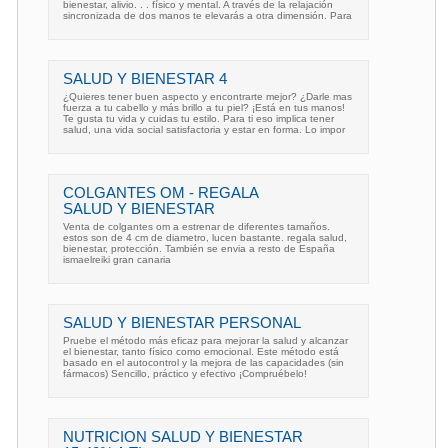
bienestar, alivio. . . físico y mental. A través de la relajación
sincronizada de dos manos te elevarás a otra dimensión. Para
SALUD Y BIENESTAR 4
¿Quieres tener buen aspecto y encontrarte mejor? ¿Darle mas
fuerza a tu cabello y más brillo a tu piel? ¡Está en tus manos!
Te gusta tu vida y cuidas tu estilo. Para ti eso implica tener
salud, una vida social satisfactoria y estar en forma. Lo impor
COLGANTES OM - REGALA
SALUD Y BIENESTAR
Venta de colgantes om a estrenar de diferentes tamaños.
estos son de 4 cm de diametro, lucen bastante. regala salud,
bienestar, protección. También se envia a resto de España
ismaelreiki gran canaria
SALUD Y BIENESTAR PERSONAL
Pruebe el método más eficaz para mejorar la salud y alcanzar
el bienestar, tanto físico como emocional. Este método está
basado en el autocontrol y la mejora de las capacidades (sin
fármacos) Sencillo, práctico y efectivo ¡Compruébelo!
NUTRICION SALUD Y BIENESTAR