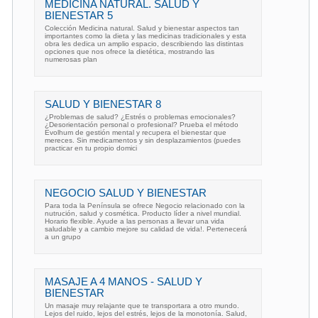
MEDICINA NATURAL. SALUD Y
BIENESTAR 5
Colección Medicina natural. Salud y bienestar aspectos tan
importantes como la dieta y las medicinas tradicionales y esta
obra les dedica un amplio espacio, describiendo las distintas
opciones que nos ofrece la dietética, mostrando las
numerosas plan
SALUD Y BIENESTAR 8
¿Problemas de salud? ¿Estrés o problemas emocionales?
¿Desorientación personal o profesional? Prueba el método
Evolhum de gestión mental y recupera el bienestar que
mereces. Sin medicamentos y sin desplazamientos (puedes
practicar en tu propio domici
NEGOCIO SALUD Y BIENESTAR
Para toda la Península se ofrece Negocio relacionado con la
nutrución, salud y cosmética. Producto líder a nivel mundial.
Horario flexible. Ayude a las personas a llevar una vida
saludable y a cambio mejore su calidad de vida!. Pertenecerá
a un grupo
MASAJE A 4 MANOS - SALUD Y
BIENESTAR
Un masaje muy relajante que te transportara a otro mundo.
Lejos del ruido, lejos del estrés, lejos de la monotonía. Salud,