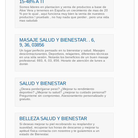
15-48% A TI
Somos lideres en plantacion y venta de productos a base de
Aloe Vera y tenemos en España un crecimiento de mas de 20
% por lo qual , aqui funciona muy bien la venta de nuestros
productos ! pruebalo , no hay nada que perder , pero una vida
mas saludab
MASAJE SALUD Y BIENESTAR. . 6,
9, 36, 03856
Un lugar perfecto pensado en tu bienestar y salud. Masajes
descóntracturantes, Deportivos, relajantes, diferentes técnicas
en una sóla sesión. Notarás los beneficios de un buen masaje
profesional. 693, 6, 03, 856. Horario de atención de lunes a
domin
SALUD Y BIENESTAR
¿Desea perder/ganar peso? ¿Mejorar tu rendimiento
deportivo? ¿Mejorar tu salud? ¿mejorar tu cuidado personal?
Pregunteme sin compromiso. Asesoramiento personalizado y
gratuito.
BELLEZA SALUD Y BIENESTAR
Si deseas mejorar tu piel recobrando su resplandor y
suavidad, recuperar tus horas de descanso y mejorar tu
aptitud física contacta con nosotros y te guiaremos a un
estado de Bienestar.