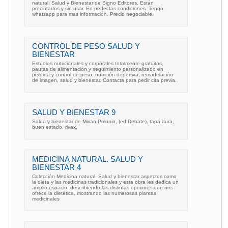
natural: Salud y Bienestar de Signo Editores. Están
precintados y sin usar. En perfectas condiciones. Tengo
whatsapp para mas información. Precio negociable.
CONTROL DE PESO SALUD Y
BIENESTAR
Estudios nutricionales y corporales totalmente gratuitos,
pautas de alimentación y seguimiento personalizado en
pérdida y control de peso, nutrición deportiva, remodelación
de imagen, salud y bienestar. Contacta para pedir cita previa.
SALUD Y BIENESTAR 9
Salud y bienestar de Mirian Polunin, (ed Debate), tapa dura,
buen estado, rivax.
MEDICINA NATURAL. SALUD Y
BIENESTAR 4
Colección Medicina natural. Salud y bienestar aspectos como
la dieta y las medicinas tradicionales y esta obra les dedica un
amplio espacio, describiendo las distintas opciones que nos
ofrece la dietética, mostrando las numerosas plantas
medicinales