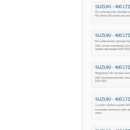
SUZUKI - 400 LTZ
Kit carburaccion dynojet 
95 oferta 60 envio por s
SUZUKI - 400 LTZ
Kit carburacion dynojet st
24h contra reembolso por 
rapido whatsapp 665 816
SUZUKI - 400 LTZ
Regulador de tension suzu
24h contrareembolso otra
816 310
SUZUKI - 400 LTZ
2 carter central suzuki 4
consultar tenemos todo r
otros