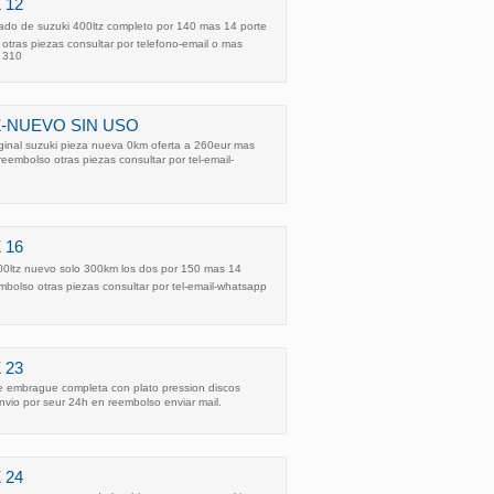
 12
do de suzuki 400ltz completo por 140 mas 14 porte
otras piezas consultar por telefono-email o mas
 310
TZ-NUEVO SIN USO
iginal suzuki pieza nueva 0km oferta a 260eur mas
reembolso otras piezas consultar por tel-email-
 16
00ltz nuevo solo 300km los dos por 150 mas 14
mbolso otras piezas consultar por tel-email-whatsapp
 23
 embrague completa con plato pression discos
envio por seur 24h en reembolso enviar mail.
 24