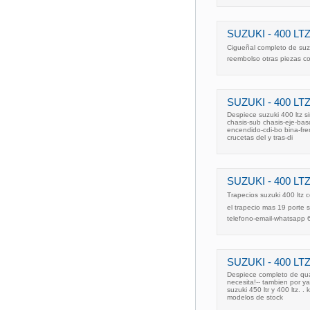
SUZUKI - 400 LTZ
Cigueñal completo de suzu
reembolso otras piezas c
SUZUKI - 400 L
Despiece suzuki 400 ltz s
chasis-sub chasis-eje-basc
encendido-cdi-bo bina-fren
crucetas del y tras-di
SUZUKI - 400 LTZ
Trapecios suzuki 400 ltz 
el trapecio mas 19 porte
telefono-email-whatsapp
SUZUKI - 400 LTZ
Despiece completo de qua
necesita!-- tambien por y
suzuki 450 ltr y 400 ltz. .
modelos de stock