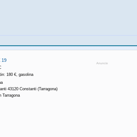
 19
Anuncio
C
ón: 180 €, gasolina
na
anti 43120 Constanti (Tarragona)
n Tarragona