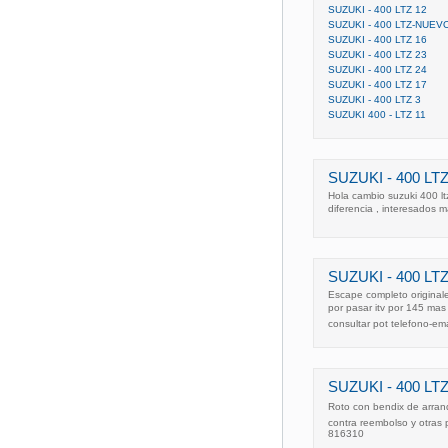
SUZUKI - 400 LTZ 12
SUZUKI - 400 LTZ-NUEV
SUZUKI - 400 LTZ 16
SUZUKI - 400 LTZ 23
SUZUKI - 400 LTZ 24
SUZUKI - 400 LTZ 17
SUZUKI - 400 LTZ 3
SUZUKI 400 - LTZ 11
SUZUKI - 400 LT
Hola cambio suzuki 400 lt
diferencia , interesados 
SUZUKI - 400 LTZ
Escape completo originale
por pasar itv por 145 ma
consultar pot telefono-e
SUZUKI - 400 LTZ
Roto con bendix de arranq
contra reembolso y otras 
816310