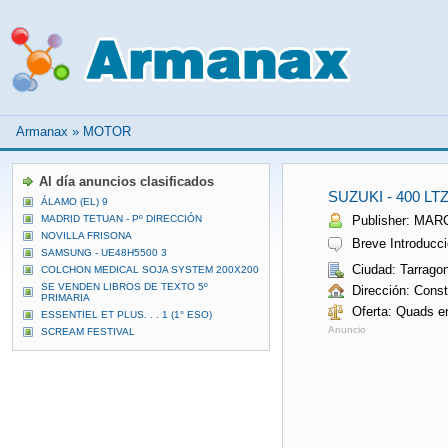
Armanax
»
MOTOR
Al día anuncios clasificados
SUZUKI - 400 LTZ
ÁLAMO (EL) 9
MADRID TETUAN - Pº DIRECCIÓN
Publisher: MAR
NOVILLA FRISONA
Breve Introducci
SAMSUNG - UE48H5500 3
Ciudad: Tarrago
COLCHON MEDICAL SOJA SYSTEM 200X200
SE VENDEN LIBROS DE TEXTO 5º
Dirección: Const
PRIMARIA
Oferta: Quads e
ESSENTIEL ET PLUS. . . 1 (1° ESO)
Anuncio
SCREAM FESTIVAL