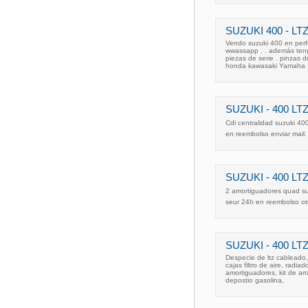
SUZUKI 400 - LTZ
Vendo suzuki 400 en perf
wwassapp . . además teng
piezas de serie . pinzas 
honda kawasaki Yamaha
SUZUKI - 400 LTZ
Cdi centralidad suzuki 4
en reembolso enviar mail. 
SUZUKI - 400 LTZ
2 amortiguadores quad suzu
seur 24h en reembolso otra
SUZUKI - 400 LTZ
Despecie de ltz cableado,
cajas filtro de aire, radi
amortiguadores, kit de arra
depostio gasolina,