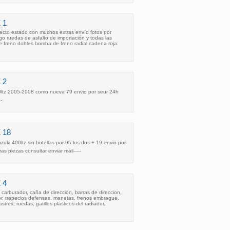
 1
ecto estado con muchos extras envío fotos por
o ruedas de asfalto de importación y todas las
de freno dobles bomba de freno radial cadena roja.
 2
00ltz 2005-2008 como nueva 79 envio por seur 24h
-
 18
ki 400ltz sin botellas por 95 los dos + 19 envio por
s piezas consultar enviar mail-----
 4
 carburador, caña de direccion, barras de direccion,
ador, trapecios defensas, manetas, frenos embrague,
stres, ruedas, gatillos plasticos del radiador,