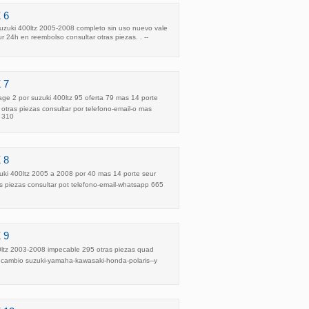
 6
suzuki 400ltz 2005-2008 completo sin uso nuevo vale
eur 24h en reembolso consultar otras piezas. . --
 7
age 2 por suzuki 400ltz 95 oferta 79 mas 14 porte
otras piezas consultar por telefono-email-o mas
 310
 8
ki 400ltz 2005 a 2008 por 40 mas 14 porte seur
s piezas consultar pot telefono-email-whatsapp 665
 9
00ltz 2003-2008 impecable 295 otras piezas quad
ecambio suzuki-yamaha-kawasaki-honda-polaris--y