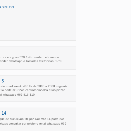
O SIN USO
Z
z por atv goes 520 4x4 o similar . abonando
manden whatsapp o llamadas telefonicas. 1750.
 5
 de quad suzuki 400 ltz de 2003 a 2008 originale
s 14 porte seur 24h contrareembolso otras piezas
mail-whatsapp 665 816 310
 14
ue de suzuki 400 ltz por 140 mas 14 porte 24h
piezas consultar por telefono-email-whatsapp 665