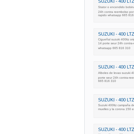
SUZUKI - 400 LTZ
Stator o encendido bobina
24h contra reembolso por 
rapido whatsapp 665 816
SUZUKI - 400 L
Cigueñal suzuki 400ltz or
14 porte seur 24h contra-
whatsapp 665 816 310
SUZUKI - 400 LTZ
Alboles de levas suzuki 4
porte seur 24h contra-ree
665 816 310
SUZUKI - 400 LTZ
Suzuki 400ltz campaña de
muelles y la corona 150 
SUZUKI - 400 LTZ