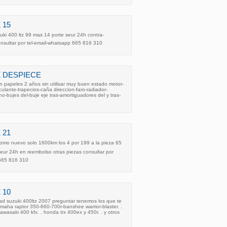
 15
ki 400 ltz 99 mas 14 porte seur 24h contra-
onsultar por tel-email-whatsapp 665 816 310
TZ DESPIECE
in papeles 2 años sin utilisar muy buen estado motor-
ulante-trapecios-caña direccion-faro-radiador-
o-bujes del-buje eje tras-amortiguadores del y tras-
 21
como nuevo solo 1600km los 4 por 199 a la pieza 65
 seur 24h en reembolso otras piezas consultar por
 665 816 310
 10
d suzuki 400ltz 2007 preguntar tenemos los que te
amaha raptor 350-660-700r-banshee warrior-blaster. .
 kawasaki 400 kfx. . honda trx 400ex y 450r. . y otros