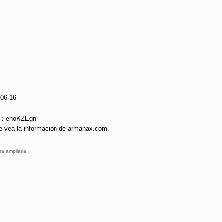
-06-16
ie：enoKZEgn
e vea la información de armanax.com.
ra ampliarla