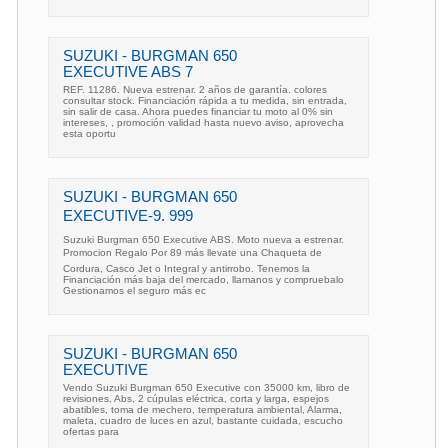
SUZUKI - BURGMAN 650
EXECUTIVE ABS 7
REF. 11286. Nueva estrenar. 2 años de garantía. colores
consultar stock. Financiación rápida a tu medida, sin entrada,
sin salir de casa. Ahora puedes financiar tu moto al 0% sin
intereses, , promoción validad hasta nuevo aviso, aprovecha
esta oportu
SUZUKI - BURGMAN 650
EXECUTIVE-9. 999
Suzuki Burgman 650 Executive ABS. Moto nueva a estrenar.
Promocion Regalo Por 89 más llevate una Chaqueta de
Cordura, Casco Jet o Integral y antirrobo. Tenemos la
Financiación más baja del mercado, llamanos y compruebalo
Gestionamos el seguro más ec
SUZUKI - BURGMAN 650
EXECUTIVE
Vendo Suzuki Burgman 650 Executive con 35000 km, libro de
revisiones, Abs, 2 cúpulas eléctrica, corta y larga, espejos
abatibles, toma de mechero, temperatura ambiental, Alarma,
maleta, cuadro de luces en azul, bastante cuidada, escucho
ofertas para