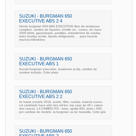
SUZUKI - BURGMAN 650
EXECUTIVE ABS 2 4
Vendo burgman 650 ABS EXECUTIVE libro de revisiones
completo. cambio de líquidos, tornillo ctv , correa, etc hace
2000 klmts. garantizada. pastillas, rodamientos de ruedas,
reten bomba aceite, liquido refrigerante. . . para hacerle
muchos kilómetros
SUZUKI - BURGMAN 650
EXECUTIVE ABS 1
Suzuki burgman executive, revisiones al dia, cambio de
nombre incluido. Color plata
SUZUKI - BURGMAN 650
EXECUTIVE ABS 2 2
Itv hasta octubre 2016, aceite, filtro, ruedas, batería nuevo,
cvt cambiado hace sólo tres mil km, top case de 46 l, caben
dos cascos, LA CAMBIO PO : tmax, aprilia 800, bmw c 600,
por cambiar de modelo, la burgman va de maravilla. Color gris
SUZUKI - BURGMAN 650
EXECUTIVE ABS 3