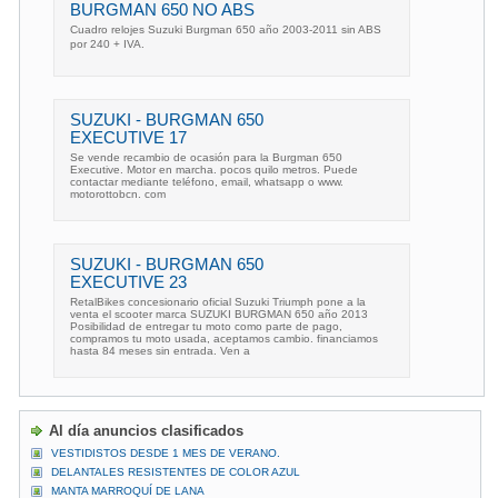
BURGMAN 650 NO ABS
Cuadro relojes Suzuki Burgman 650 año 2003-2011 sin ABS
por 240 + IVA.
SUZUKI - BURGMAN 650
EXECUTIVE 17
Se vende recambio de ocasión para la Burgman 650
Executive. Motor en marcha. pocos quilo metros. Puede
contactar mediante teléfono, email, whatsapp o www.
motorottobcn. com
SUZUKI - BURGMAN 650
EXECUTIVE 23
RetalBikes concesionario oficial Suzuki Triumph pone a la
venta el scooter marca SUZUKI BURGMAN 650 año 2013
Posibilidad de entregar tu moto como parte de pago,
compramos tu moto usada, aceptamos cambio. financiamos
hasta 84 meses sin entrada. Ven a
Al día anuncios clasificados
VESTIDISTOS DESDE 1 MES DE VERANO.
DELANTALES RESISTENTES DE COLOR AZUL
MANTA MARROQUÍ DE LANA