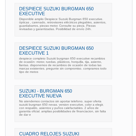
DESPIECE SUZUKI BURGMAN 650
EXECUTIVE
Disponible amplio Despiece Suzuki Burgman 650 executive.
ópticas , carenado, retrovisores eléctricos plegables, asientos,
guardabarros, piezas motor. Consulte su pieza. Piezas
revisadas y garantizadas. Posibilidad de envío 24h.
DESPIECE SUZUKI BURGMAN 650
EXECUTIVE 1
despiece completo Suzuki burgman 650 executive recambios
de ocasión: motor, ruedas, plásticos, horquilla, tija, asiento,
llantas. disponemos de recambios de ocasión de todas las
marcas existentes. pregunte sin compromiso. compramos todo
tipo de motos
SUZUKI - BURGMAN 650
EXECUTIVE NUEVA
No atendemos contactos sin aportar telefono. super oferta
suzuki burgman 650 nevas. version executive, color a elegir,
con respaldo, asientos y puños calefactables. 2 años de
garantia oficial. amplias posibilidades de financiacion, sin falta
de dar e
CUADRO RELOJES SUZUKI