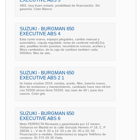
ABS, muy buen estado, posibilidad de financiación. Sin
garantía. Color Blanco
SUZUKI - BURGMAN 650
EXECUTIVE ABS 4
Esta como nueva, espejos plegables, cambio manual y
automático, cúpula regulable, toma de corriente móvil(12v),
abs, pastillas recién puestas, neumáticos nuevos, aceites y
filtros cambiados, de la caja de cambios tambien cada
5000km, filtro de aire,
SUZUKI - BURGMAN 650
EXECUTIVE ABS 2 1
Itv hasta octubre 2016, ruedas, aceite, filtro, batería nuevo,
libro de revisiones y mantenimiento, cambiado hace tres mil km
con 52000 ahora tiene 55200, top case de 46 l, para dos
cascos. Color gris
SUZUKI - BURGMAN 650
EXECUTIVE ABS 6
Moto PERFECTA Revisada y garantizada por 12 meses.
Visítanos en Madrid en la calle Gonzalo Herrero nº 18, C. P
28039. L - V de 9: 00 a 14: 00 y de 16: 30 a 20: 00.
Financiación a medida. Gestionamos tu seguro Teléfono de
contacto: 91 570 28 38 Visita