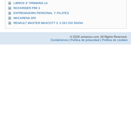
LIBROS 4° PRIMARIA 14
ROCKRIDER FR6 3
ENTRENADORA PERSONAL Y PILATES
MACARENA 365
RENAULT MASTER MASCOTT 3. 0 DCI DXI RADIA
© 2026 armanax.com. All Rights Reserved.
Contáctenos
|
Política de privacidad
|
Política de cookies