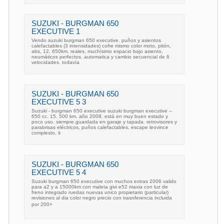
SUZUKI - BURGMAN 650
EXECUTIVE 1
Vendo suzuki burgman 650 executive. puños y asientos
calefactables (3 intensidades) cofre mismo color moto, pitón,
abs, 12, 650km. reales, muchísimo espacio bajo asiento,
neumáticos perfectos. automatica y cambio secuencial de 6
velocidades. todavía
SUZUKI - BURGMAN 650
EXECUTIVE 5 3
Suzuki - burgman 650 executive suzuki burgman executive --
650 cc. 15. 500 km. año 2008. está en muy buen estado y
poco uso. siempre guardada en garaje y tapada. retrovisores y
parabrisas eléctricos, puños calefactables, escape leovince
complesto, it
SUZUKI - BURGMAN 650
EXECUTIVE 5 4
Suzuki burgman 650 executive con muchos extras 2006 valido
para a2 y a 15000km con maleta givi e52 maxia con luz de
freno integrado ruedas nuevas unico propietario (particular)
revisiones al dia color negro precio con trasnferencia incluida
por 200+