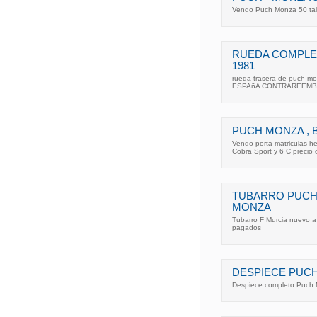
Vendo Puch Monza 50 tal 
RUEDA COMPLE
1981
rueda trasera de puch mo
ESPAñA CONTRAREEM
PUCH MONZA ,
Vendo porta matriculas h
Cobra Sport y 6 C precio c
TUBARRO PUCH
MONZA
Tubarro F Murcia nuevo a
pagados
DESPIECE PUC
Despiece completo Puch M