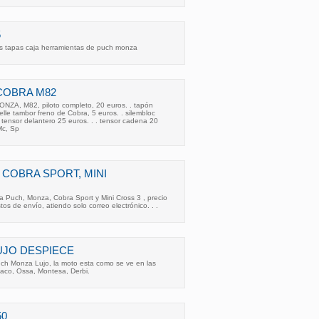
5
s tapas caja herramientas de puch monza
COBRA M82
ZA, M82, piloto completo, 20 euros. . tapón
elle tambor freno de Cobra, 5 euros. . silembloc
. tensor delantero 25 euros. . . tensor cadena 20
Mc, Sp
 COBRA SPORT, MINI
a Puch, Monza, Cobra Sport y Mini Cross 3 , precio
os de envío, atiendo solo correo electrónico. . .
UJO DESPIECE
h Monza Lujo, la moto esta como se ve en las
ltaco, Ossa, Montesa, Derbi.
50