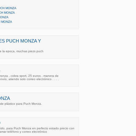
UCH MONZA
CH MONZA
MONZA
H MONZA
ES PUCH MONZA Y
e la epoca, muchas piezs puch
4
monza , cobra sport, 25 euros , manera de
ío, atiendo solo correo electrónico . . . .
ONZA
s de plástico para Puch Monza.
0
do, para Puch Monza en perfecto estado precio con
lamar teléfono y correo electrónico