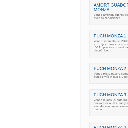
AMORTIGUADOR
MONZA
Vendo amortiguadores de
buenas condiciones
PUCH MONZA 1
Vendo, repuesto de PUCH
azul, tijas, barras de su
IDEAL precios convenir ta
electrónico
PUCH MONZA 2
Vendo piloto trasero com
euros envío incluido. . so
PUCH MONZA 3
Vendo relojes, cuenta ki
nuevo precio 90 euros y 
atiendo solo correo elec
usado
PUCH MONZA 4