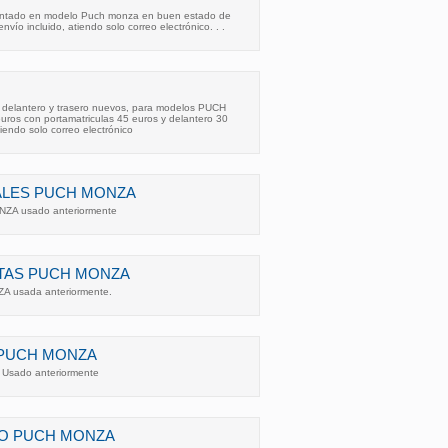
ontado en modelo Puch monza en buen estado de
nvío incluido, atiendo solo correo electrónico. . .
antero y trasero nuevos, para modelos PUCH
uros con portamatriculas 45 euros y delantero 30
tiendo solo correo electrónico
ALES PUCH MONZA
ZA usado anteriormente
ETAS PUCH MONZA
A usada anteriormente.
 PUCH MONZA
Usado anteriormente
NO PUCH MONZA