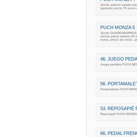
Vendo asiento estaba m
tapizado precio 70 euros e
PUCH MONZA 5
Vendo GUARDABARROS del
monza precio trasero 40 e
euros, precio sin envío, a
46. JUEGO PED
Juego pedales PUCH MON
56. PORTAMAL
Portamaletas PUCH MONZ
53. REPOSAPIÉ
Reposapié PUCH MONZA 
66. PEDAL FRE