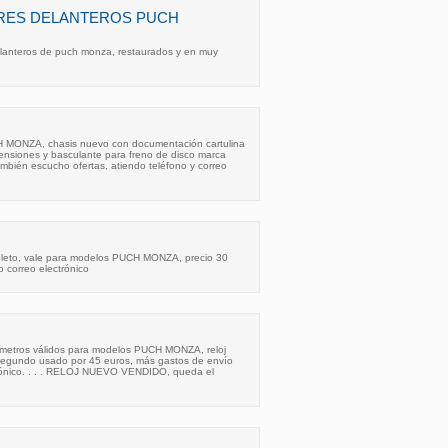
ES DELANTEROS PUCH
lanteros de puch monza, restaurados y en muy
 MONZA, chasis nuevo con documentación cartulina
spensiones y basculante para freno de disco marca
mbién escucho ofertas, atiendo teléfono y correo
pleto, vale para modelos PUCH MONZA, precio 30
lo correo electrónico
lómetros válidos para modelos PUCH MONZA, reloj
segundo usado por 45 euros, más gastos de envío
trónico. . . . RELOJ NUEVO VENDIDO, queda el