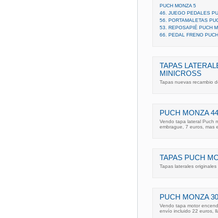
PUCH MONZA 5
46. JUEGO PEDALES P
56. PORTAMALETAS PU
53. REPOSAPIÉ PUCH 
66. PEDAL FRENO PUC
TAPAS LATERAL
MINICROSS
Tapas nuevas recambio d
PUCH MONZA 4
Vendo tapa lateral Puch 
embrague, 7 euros, mas env
TAPAS PUCH M
Tapas laterales originale
PUCH MONZA 3
Vendo tapa motor encendi
envío incluido 22 euros, l