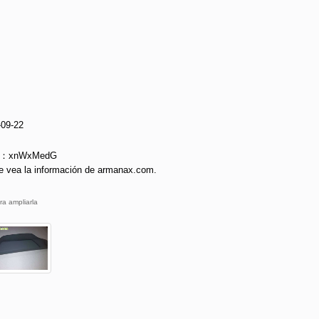
-09-22
ie：xnWxMedG
e vea la información de armanax.com.
ra ampliarla