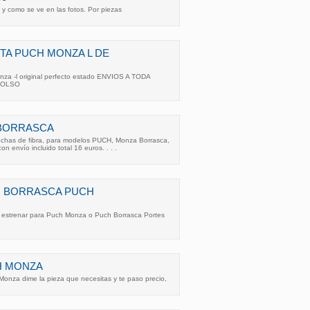
y como se ve en las fotos. Por piezas
TA PUCH MONZA L DE
nza -l original perfecto estado ENVIOS A TODA
BOLSO
 BORRASCA
echas de fibra, para modelos PUCH, Monza Borrasca,
on envío incluido total 16 euros. . . .
 BORRASCA PUCH
 estrenar para Puch Monza o Puch Borrasca Portes
H MONZA
onza dime la pieza que necesitas y te paso precio,