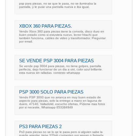
psp para piezas, no se que le pasa, no se iluminaba la
pantalla, y le puse una pantalla nueva e iba igual.
XBOX 360 PARA PIEZAS.
Vendo Xbox 360 para piezas tiene la consola, disco duro en
buen estado como si estuviera nuevo, lector hitachi que
también funciona, cables de video y transformador. Preguntar
por email.
SE VENDE PSP 3004 PARA PIEZAS
Se vende psp 3004 para piezas, no tiene golpes, pantalla
perfecta, dejo funcionar de un dia a otri, color azul brillante.
esta nueva sin ralladas. contesto whatsapp
PSP 3000 SOLO PARA PIEZAS
Vendo PSP 3000 que no arranca en muy buen estado de
aspecto para piezas, solo la entrego a mano en laguna de
duero, 47140, Valladolid, escucho ofertas, Pídeme mas fotos
por si necesite, Whatsapp 653384949
PS3 PARA PIEZAS 2
Ps3 para piezas no se lo qe le pasa pero si alguien sabe la
puede arreglar, tiene 320gb contanten por wasap o llamada