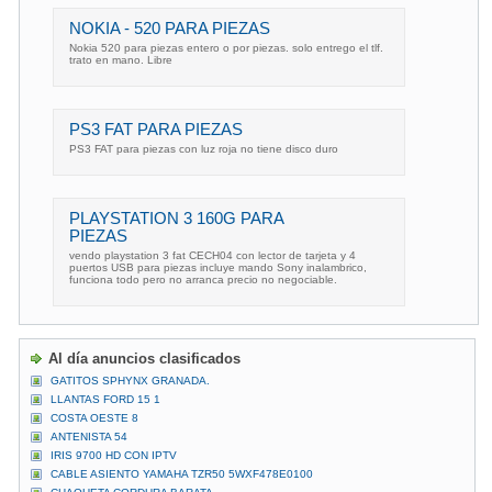
NOKIA - 520 PARA PIEZAS
Nokia 520 para piezas entero o por piezas. solo entrego el tlf.
trato en mano. Libre
PS3 FAT PARA PIEZAS
PS3 FAT para piezas con luz roja no tiene disco duro
PLAYSTATION 3 160G PARA
PIEZAS
vendo playstation 3 fat CECH04 con lector de tarjeta y 4
puertos USB para piezas incluye mando Sony inalambrico,
funciona todo pero no arranca precio no negociable.
Al día anuncios clasificados
GATITOS SPHYNX GRANADA.
LLANTAS FORD 15 1
COSTA OESTE 8
ANTENISTA 54
IRIS 9700 HD CON IPTV
CABLE ASIENTO YAMAHA TZR50 5WXF478E0100