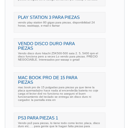
PLAY STATION 3 PARA PIEZAS
vendo play station 80 gigas para piezas, disponibilidad 24
horas, wasttapp, e-mail o llamar
VENDO DISCO DURO PARA
PIEZAS
Vendo disco duro hitachi Z5K500-500 sata 2. 5, 5400 rpm el
disco funciona pero a veces Lo vendo para piezas. PRECIO
NEGOCIABLE. Interesados por wasap o gmail
MAC BOOK PRO DE 15 PARA
PIEZAS
mac book pro de 15 pulgadas para piezas ya que tiene la
placa quemada(no hace nada al encender)la bateria no coje
carga el lector dvd no funciona no aseguro el buen
funcionamiento del teclado se entrega sin disco duro ni
cargador. la pantalla esta en
PS3 PARA PIEZAS 1
Vendo ps3 para piezas, lo tiene todo como lector, placa, disco
duro etc. . . para gente que le hagan falta piezas para