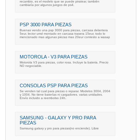
recambio, es el modelo que se puede piratear, también
cambiaría por algunos juegos de ps4.
PSP 3000 PARA PIEZAS
Buenas vendo una psp 3000 para piezas, carcasa delantera
5eur, lector umd montado en carcasa trasera 15eur, todo lo
mencionado mas algunas piezas mas 20eur contesto a wasap
MOTOROLA - V3 PARA PIEZAS
Motorola V3 para piezas, color rosa. Incluye la bateria. Precio
NO negociable.
CONSOLAS PSP PARA PIEZAS
Se venden tal cual para piezas o reparar. Modelos 3004, 2004
y 1004. No tiene baterías ni cargadores. varias unidades.
Envío incluido a reembolso 24h.
SAMSUNG - GALAXY Y PRO PARA
PIEZAS
Samsung galaxy y pro para piezas(no enciende). Libre