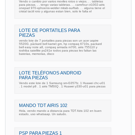
Vendo o cambio por varios moviles rotos o viejos. . . tabletas
para piezas. . . tengo varias tabletas. . . carrefour ct1002-airis
onepad 970-xphoenix-wolder mitab-surftab. . . alguna tiene el
cristal tactil roto y algunas estan bien, solo le falta el
LOTE DE PORTATILES PARA
PIEZAS
vendo lote de 7 portatiles para piezas son un acer aspire
5520G, pàckard bell kamet gm, hp compaq 6710s, packard
bell easy note a8, compaq armada m700, airis 755110 y
toshiba satellite ps241e todos para piezas les faltan las
baterias, memorias, disco
LOTE TELÉFONOS ANDROID
PARA PIEZAS
Vendo este lote de 1 Samsung sm-G357fz. 1 Huawei chc-u01
. 1 model p8 . 1 airis TM50Q . 1 Huawei y330-u01 para piezas
MANDO TDT AIRIS 102
Hola, vendo mando a distancia para TDT Airis 102 en buen
estado, uso whatsaap. Un saludo.
PSP PARA PIEZAS 1