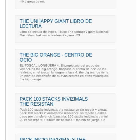
mix / gorgeus mix
THE UNHAPPY GIANT LIBRO DE
LECTURA
Libro de lectura de ingles. Titulo; The unhappy giant Editorial:
Macmillan chuldren s readers Paginas: 23
THE BIG ORANGE - CENTRO DE
OCIO
EL TOSCAL-LONGUERA 4. El propietario del grupo de
videoclubs the big orange, traspasa el centro de ocio de los
realejos, en el toscal, la longuera lasa 4. the big orange tiene
un plan de expansión de nuevos centros en otros municipios.
the big orange
PACK 100 STACKS INVIZIMALS
THE RESISTAN
Pack 100 stacks invizimals the resistance sin repetir + extras.
pack 100 stacks invizimals the resistance sin repetir + extras
pago por transferencia bancaria. 100 stacks invizimals panini
2015 sin repetir. + album de bolsillos + tablero de juego + c
PACK INICIO INVIZIMALS THE