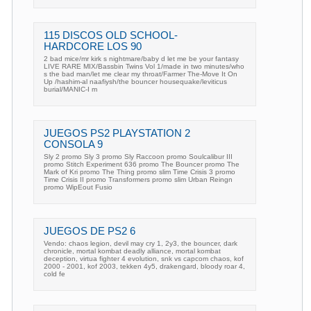
115 DISCOS OLD SCHOOL-
HARDCORE LOS 90
2 bad mice/mr kirk s nightmare/baby d let me be your fantasy
LIVE RARE MIX/Bassbin Twins Vol 1/made in two minutes/who
s the bad man/let me clear my throat/Farmer The-Move It On
Up /hashim-al naafiysh/the bouncer housequake/leviticus
burial/MANIC-I m
JUEGOS PS2 PLAYSTATION 2
CONSOLA 9
Sly 2 promo Sly 3 promo Sly Raccoon promo Soulcalibur III
promo Stitch Experiment 636 promo The Bouncer promo The
Mark of Kri promo The Thing promo slim Time Crisis 3 promo
Time Crisis II promo Transformers promo slim Urban Reingn
promo WipEout Fusio
JUEGOS DE PS2 6
Vendo: chaos legion, devil may cry 1, 2y3, the bouncer, dark
chronicle, mortal kombat deadly alliance, mortal kombat
deception, virtua fighter 4 evolution, snk vs capcom chaos, kof
2000 - 2001, kof 2003, tekken 4y5, drakengard, bloody roar 4,
cold fe