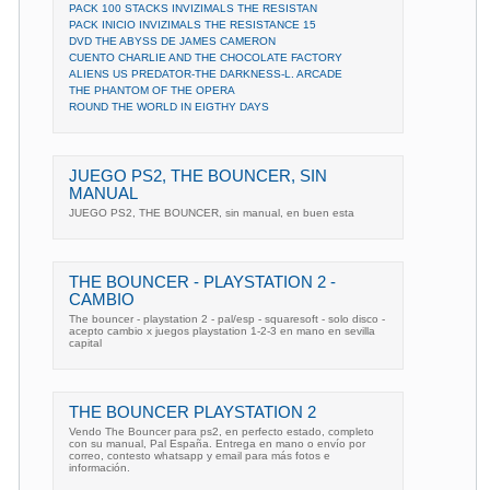
PACK 100 STACKS INVIZIMALS THE RESISTAN
PACK INICIO INVIZIMALS THE RESISTANCE 15
DVD THE ABYSS DE JAMES CAMERON
CUENTO CHARLIE AND THE CHOCOLATE FACTORY
ALIENS US PREDATOR-THE DARKNESS-L. ARCADE
THE PHANTOM OF THE OPERA
ROUND THE WORLD IN EIGTHY DAYS
JUEGO PS2, THE BOUNCER, SIN
MANUAL
JUEGO PS2, THE BOUNCER, sin manual, en buen esta
THE BOUNCER - PLAYSTATION 2 -
CAMBIO
The bouncer - playstation 2 - pal/esp - squaresoft - solo disco -
acepto cambio x juegos playstation 1-2-3 en mano en sevilla
capital
THE BOUNCER PLAYSTATION 2
Vendo The Bouncer para ps2, en perfecto estado, completo
con su manual, Pal España. Entrega en mano o envío por
correo, contesto whatsapp y email para más fotos e
información.