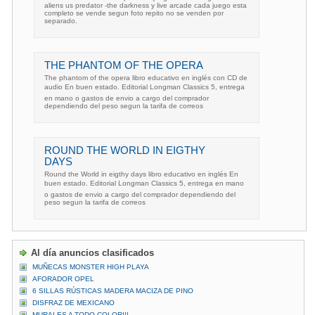
aliens us predator -the darkness y live arcade cada juego esta
completo se vende segun foto repito no se venden por
separado.
THE PHANTOM OF THE OPERA
The phantom of the opera libro educativo en inglés con CD de
audio En buen estado. Editorial Longman Classics 5, entrega
en mano o gastos de envio a cargo del comprador
dependiendo del peso segun la tarifa de correos
ROUND THE WORLD IN EIGTHY
DAYS
Round the World in eigthy days libro educativo en inglés En
buen estado. Editorial Longman Classics 5, entrega en mano
o gastos de envio a cargo del comprador dependiendo del
peso segun la tarifa de correos
Al día anuncios clasificados
MUÑECAS MONSTER HIGH PLAYA
AFORADOR OPEL
6 SILLAS RÚSTICAS MADERA MACIZA DE PINO
DISFRAZ DE MEXICANO
MURALES A TODO COLOR!!!