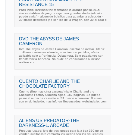
RESISTANCE 15
Pack inicio invizimals the resistance la alianza panini 2015
stacks - tablero de juego - caja para guardar stacks (el color
puede variar) - álbum de bolsillos para guardar la colección -
30 stacks diferentes (no son los de la imagen, son 30 al azar d
DVD THE ABYSS DE JAMES
CAMERON
Dvd The abyss de James Cameron. director de Avatar, Titanic.
. . Ahorra costes en el envío, combinando pedidos, oferta
aplicable solo a Península. Delaterreta. Solo trabajamos con
transferencia bancaria. No dude en consultarnos o incluso
realizar enc
CUENTO CHARLIE AND THE
CHOCOLATE FACTORY
Cuento (libro mas cinta cassette) titulo Charlie and the
Chocolate Factory Cubierta rigida. 162 paginas. Se puede
pasar el audio de cassette a CD. precio a convenir. 8 euros
con envio incluido. mas info en librosusados. webcindario. com
ALIENS US PREDATOR-THE
DARKNESS-L. ARCADE
Producto usado: lote de tres juegos para la x-box 360 no se
venden sueltos lote completo los juegos son los siguienetes