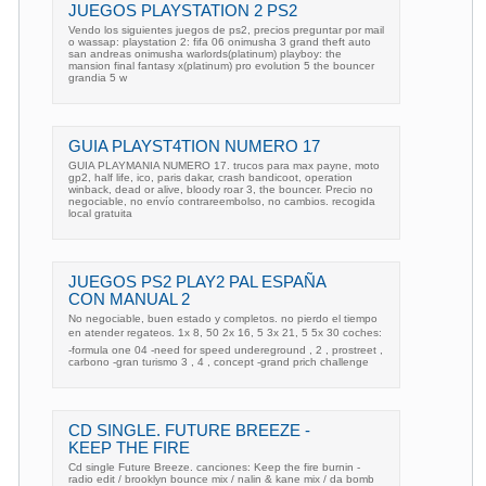
JUEGOS PLAYSTATION 2 PS2
Vendo los siguientes juegos de ps2, precios preguntar por mail
o wassap: playstation 2: fifa 06 onimusha 3 grand theft auto
san andreas onimusha warlords(platinum) playboy: the
mansion final fantasy x(platinum) pro evolution 5 the bouncer
grandia 5 w
GUIA PLAYST4TION NUMERO 17
GUIA PLAYMANIA NUMERO 17. trucos para max payne, moto
gp2, half life, ico, paris dakar, crash bandicoot, operation
winback, dead or alive, bloody roar 3, the bouncer. Precio no
negociable, no envío contrareembolso, no cambios. recogida
local gratuita
JUEGOS PS2 PLAY2 PAL ESPAÑA
CON MANUAL 2
No negociable, buen estado y completos. no pierdo el tiempo
en atender regateos. 1x 8, 50 2x 16, 5 3x 21, 5 5x 30 coches:
-formula one 04 -need for speed undereground , 2 , prostreet ,
carbono -gran turismo 3 , 4 , concept -grand prich challenge
CD SINGLE. FUTURE BREEZE -
KEEP THE FIRE
Cd single Future Breeze. canciones: Keep the fire burnin -
radio edit / brooklyn bounce mix / nalin & kane mix / da bomb