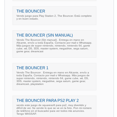
THE BOUNCER
Vendo juego para Play Station 2, The Bouncer. Está completo
y en buen estado.
THE BOUNCER (SIN MANUAL)
Vendo The Bouncer (Sin manual) . Entrega en mano en
Alicante, envío a toda España. Contacto por mail o Whatsapp.
Más juegos de super nintendo, nintendo, nintendo 64, game
cube, wii, DS, 3DS, master system, megadrive, sega saturn,
game gear, dreamcast
THE BOUNCER 1
Vendo The Bouncer . Entrega en mano en Alicante, envío a
toda España. Contacto por mail o Whatsapp. Más juegos de
super nintendo, nintendo, nintendo 64, game cube, wii, DS,
3DS, master system, megadrive, sega saturn, game gear,
dreamcast, playstation
THE BOUNCER PARA PS2 PLAY 2
vendo este juego de squaresoft para ps2, muy divertido y
difícil de ver. Se vende lo que se ve en la foto. Pon mi número
de teléfono en el buscador para ver todos mis anuncios.
Tengo WASSAP.