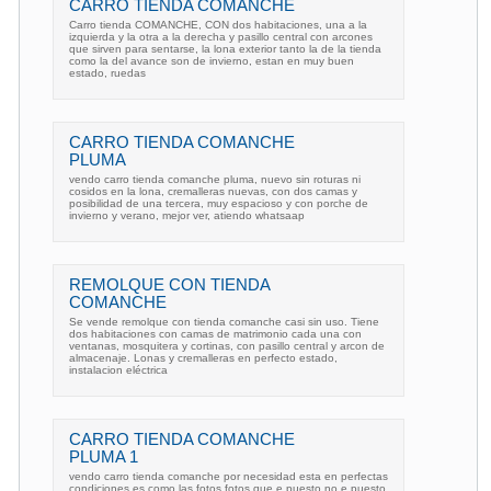
CARRO TIENDA COMANCHE
Carro tienda COMANCHE, CON dos habitaciones, una a la
izquierda y la otra a la derecha y pasillo central con arcones
que sirven para sentarse, la lona exterior tanto la de la tienda
como la del avance son de invierno, estan en muy buen
estado, ruedas
CARRO TIENDA COMANCHE
PLUMA
vendo carro tienda comanche pluma, nuevo sin roturas ni
cosidos en la lona, cremalleras nuevas, con dos camas y
posibilidad de una tercera, muy espacioso y con porche de
invierno y verano, mejor ver, atiendo whatsaap
REMOLQUE CON TIENDA
COMANCHE
Se vende remolque con tienda comanche casi sin uso. Tiene
dos habitaciones con camas de matrimonio cada una con
ventanas, mosquitera y cortinas, con pasillo central y arcon de
almacenaje. Lonas y cremalleras en perfecto estado,
instalacion eléctrica
CARRO TIENDA COMANCHE
PLUMA 1
vendo carro tienda comanche por necesidad esta en perfectas
condiciones es como las fotos fotos que e puesto no e puesto