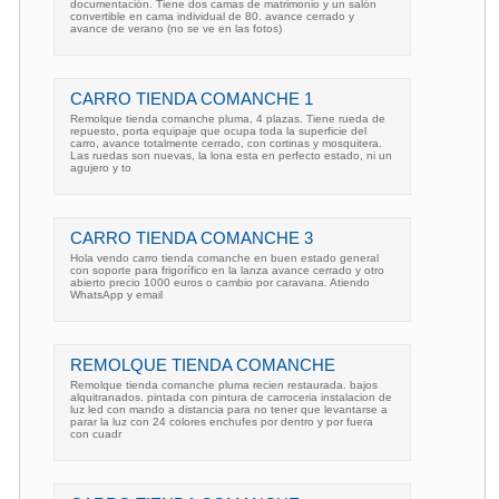
documentación. Tiene dos camas de matrimonio y un salón
convertible en cama individual de 80. avance cerrado y
avance de verano (no se ve en las fotos)
CARRO TIENDA COMANCHE 1
Remolque tienda comanche pluma, 4 plazas. Tiene rueda de
repuesto, porta equipaje que ocupa toda la superficie del
carro, avance totalmente cerrado, con cortinas y mosquitera.
Las ruedas son nuevas, la lona esta en perfecto estado, ni un
agujero y to
CARRO TIENDA COMANCHE 3
Hola vendo carro tienda comanche en buen estado general
con soporte para frigorífico en la lanza avance cerrado y otro
abierto precio 1000 euros o cambio por caravana. Atiendo
WhatsApp y email
REMOLQUE TIENDA COMANCHE
Remolque tienda comanche pluma recien restaurada. bajos
alquitranados. pintada con pintura de carroceria instalacion de
luz led con mando a distancia para no tener que levantarse a
parar la luz con 24 colores enchufes por dentro y por fuera
con cuadr