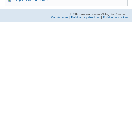
RAQUETERO WILSON 3
© 2026 armanax.com. All Rights Reserved.
Contáctenos
|
Política de privacidad
|
Política de cookies