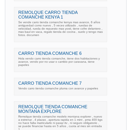
REMOLQUE CARRO TIENDA
COMANCHE KENYA 1
Se vende carro tienda comanche kenya mas avance, 6 años
antiguedad como nuevo , 5 veces utilizado , ruedas de
velocidad, rueda de repuesto mas yosti, tiene cofre delantero ,
mas baul en vaca, regalo tienda de cocina , suelo y tengo mas
fotos. documen
CARRO TIENDA COMANCHE 6
Hola vendo carro tienda comanche, tiene dos habitaciones y
avance, vendo por no usar o cambio por caravana, tiene
papeles
CARRO TIENDA COMANCHE 7
Vendo carro tienda comanche pluma con avance y papeles
REMOLQUE TIENDA COMANCHE
MONTANA EXPLORE
Remolque tienda comanche modelo montana explorer , nuevo
a estrenar , 4 plazas , apertura rapida en 1 mint , pma 400 kgs
no hace falta matricularlo ni pasar itv , ni seguro obligatorio ,
se puede financiar hasta en 5 años , cuota al mes sin entrada
1