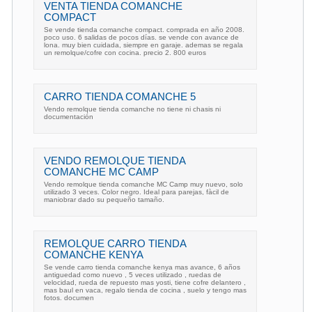
VENTA TIENDA COMANCHE
COMPACT
Se vende tienda comanche compact. comprada en año 2008.
poco uso. 6 salidas de pocos días. se vende con avance de
lona. muy bien cuidada, siempre en garaje. ademas se regala
un remolque/cofre con cocina. precio 2. 800 euros
CARRO TIENDA COMANCHE 5
Vendo remolque tienda comanche no tiene ni chasis ni
documentación
VENDO REMOLQUE TIENDA
COMANCHE MC CAMP
Vendo remolque tienda comanche MC Camp muy nuevo, solo
utilizado 3 veces. Color negro. Ideal para parejas, fàcil de
maniobrar dado su pequeño tamaño.
REMOLQUE CARRO TIENDA
COMANCHE KENYA
Se vende carro tienda comanche kenya mas avance, 6 años
antiguedad como nuevo , 5 veces utilizado , ruedas de
velocidad, rueda de repuesto mas yosti, tiene cofre delantero ,
mas baul en vaca, regalo tienda de cocina , suelo y tengo mas
fotos. documen