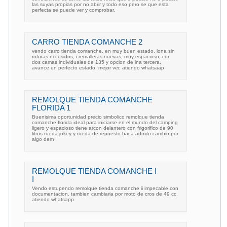
las suyas propias por no abrir y todo eso pero se que esta
perfecta se puede ver y comprobar.
CARRO TIENDA COMANCHE 2
vendo carro tienda comanche, en muy buen estado, lona sin
roturas ni cosidos, cremalleras nuevas, muy espacioso, con
dos camas individuales de 135 y opcion de ina tercera,
avance en perfecto estado, mejor ver, atiendo whatsaap
REMOLQUE TIENDA COMANCHE
FLORIDA 1
Buenisima oportunidad precio simbolico remolque tienda
comanche florida ideal para iniciarse en el mundo del camping
ligero y espacioso tiene arcon delantero con frigorifico de 90
litros rueda jokey y rueda de repuesto baca admito cambio por
algo dem
REMOLQUE TIENDA COMANCHE I
I
Vendo estupendo remolque tienda comanche ii impecable con
documentacion. tambien cambiaria por moto de cros de 49 cc.
atiendo whatsapp