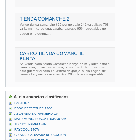
TIENDA COMANCHE 2
Vendo tienda comanche 625 por no darle 242 ya utilidad 703
ya ke me hice de una. carabana precio 650 negociables no
duden en preguntar. .
CARRO TIENDA COMANCHE
KENYA
Se vende carro tienda Comanche Kenya en muy buen estado,
tiene cofre, avance de verano, avance de invierno, soporte
para guardar el carro en vertical en garaje, suelo original de
comanche y ruedas nuevas. Año 2008. Precio negociable.
Al día anuncios clasificados
PASTOR 1
EZGO REFRESHER 1200
ABOGADO EXTRANJERÍA 10
MATRIMONIO BUSCA TRABAJO 35
TECHOS PAMPLONA
RAYCOOL 140W
CRISTAL CARAVANA DE OCASIÓN