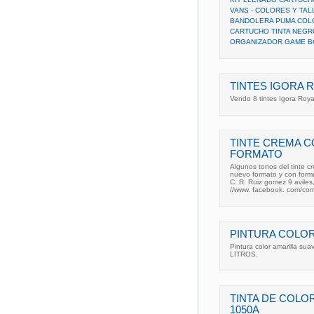
VANS - COLORES Y TAL
BANDOLERA PUMA COL
CARTUCHO TINTA NEGR
ORGANIZADOR GAME B
TINTES IGORA 
Vendo 8 tintes Igora Roya
TINTE CREMA C
FORMATO
Algunos tonos del tinte
nuevo formato y con formu
C. R. Ruiz gomez 9 avile
//www. facebook. com/co
PINTURA COLOR
Pintura color amarilla su
LITROS.
TINTA DE COLOR
1050A