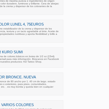
antes de máxima pureza e ingredientes de origen
color duradero, luminoso y brillante. Cera de abejas:
de la crema y dispersor de los colorantes de la
OLOR LUNEL 4, 75EUROS
o estabilizador de la crema y dispersor de los
ncia, textura y un tacto agradable al tinte. Aceite de
opiedades nutritivas y aporta flexibilidad y brillo a
R KURO SUMI
ma de colores básicos en botes de 1/2 oz (15ml).
 email para más información. Búscanos en Facebook
e nuestros productos: KD Tattoo Shop.
OR BRONCE. NUEVA
bronce de 80 ancho por 1. 40 cm de largo. estado
res o exteriores. para pisos, comunidades,
, etc. . es muy bonita y queda bien en cualquier
S VARIOS COLORES