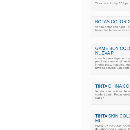
Tinta de color Hp 301 par
BOTAS COLOR G
Vendo botas color gris , 
tienen las tapas de reca
GAME BOY COL
NUEVA P
consola portatil game boy
precintada nueva sin estr
interior pilas, maquina, 
privada servicio 24h porte
TINTA CHINA C
Vendo bote de tinta china
verde y azul . Pocas uni
ciao77
TINTA SKIN COL
ML.
WWW. SKINKBODY. COM , U
de fabricación europea, fá