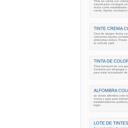
Tinte en crema con color
natural para conseguir un 
Actúa como estabilizador 
crema. Aporta consistenci
TINTE CREMA C
Cera de abejas: Actúa com
colorantes Aporta consiste
almendras dulces: Posee pr
la cutícula capil
TINTA DE COLO
Tinta kurosumi de una ga
Contacta por whatsapp o
para estar actualizado d
ALFOMBRA COL
se vende alfombra color 
nueva y apta para interio
establecimientos publicos
lugar.
LOTE DE TINTE