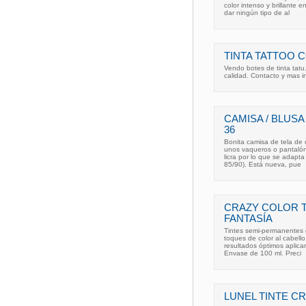
color intenso y brillante 
dar ningún tipo de al
TINTA TATTOO 
Vendo botes de tinta tatu
calidad. Contacto y mas 
CAMISA / BLUS
36
Bonita camisa de tela de 
unos vaqueros o pantalón
licra por lo que se adapta
85/90). Está nueva, pue
CRAZY COLOR 
FANTASÍA
Tintes semi-permanentes d
toques de color al cabell
resultados óptimos aplica
Envase de 100 ml. Preci
LUNEL TINTE C