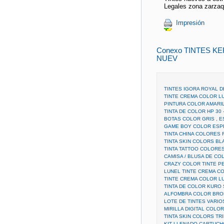
Legales zona zarza
Impresión
Conexo TINTES 
NUEV
TINTES IGORA ROYAL 
TINTE CREMA COLOR L
PINTURA COLOR AMARI
TINTA DE COLOR HP 30 
BOTAS COLOR GRIS , 
GAME BOY COLOR ESP
TINTA CHINA COLORES 
TINTA SKIN COLORS BL
TINTA TATTOO COLORE
CAMISA / BLUSA DE CO
CRAZY COLOR TINTE P
LUNEL TINTE CREMA CO
TINTE CREMA COLOR L
TINTA DE COLOR KURO 
ALFOMBRA COLOR BRO
LOTE DE TINTES VARI
MIRILLA DIGITAL COLO
TINTA SKIN COLORS TRI
KIT LLENADO CARTUCHO