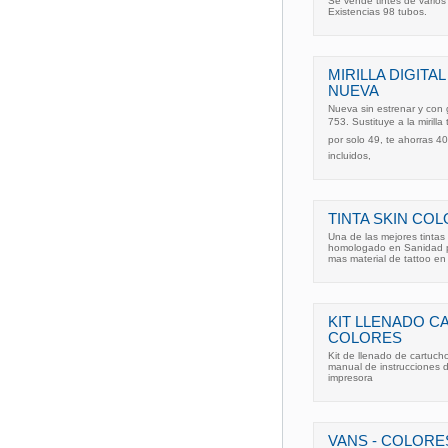
Se vende tintes de varios
Existencias 98 tubos.
MIRILLA DIGITA
NUEVA
Nueva sin estrenar y con g
753. Sustituye a la mirilla
por solo 49, te ahorras 4
incluidos,
TINTA SKIN COL
Una de las mejores tintas
homologado en Sanidad pa
mas material de tattoo
KIT LLENADO CA
COLORES
Kit de llenado de cartucho
manual de instrucciones d
impresora
VANS - COLORES