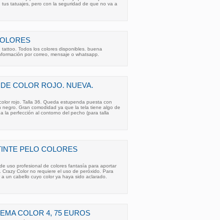
en tus tatuajes, pero con la seguridad de que no va a
COLORES
. tattoo. Todos los colores disponibles. buena
información por correo, mensaje o whatsapp.
A DE COLOR ROJO. NUEVA.
color rojo. Talla 36. Queda estupenda puesta con
 negro. Gran comodidad ya que la tela tiene algo de
 a la perfección al contorno del pecho (para talla
TINTE PELO COLORES
e uso profesional de colores fantasía para aportar
o. Crazy Color no requiere el uso de peróxido. Para
r a un cabello cuyo color ya haya sido aclarado.
REMA COLOR 4, 75 EUROS