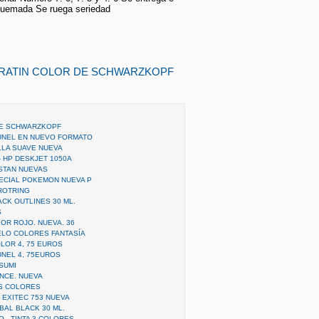
quemada Se ruega seriedad
KERATIN COLOR DE SCHWARZKOPF
DE SCHWARZKOPF
UNEL EN NUEVO FORMATO
LLA SUAVE NUEVA
- HP DESKJET 1050A
ESTAN NUEVAS
ECIAL POKEMON NUEVA P
ROTRING
ACK OUTLINES 30 ML.
S
LOR ROJO. NUEVA. 36
ELO COLORES FANTASÍA
LOR 4, 75 EUROS
UNEL 4, 75EUROS
SUMI
NCE. NUEVA
OS COLORES
R EXITEC 753 NUEVA
BAL BLACK 30 ML.
 - TINTA 3 COLORES