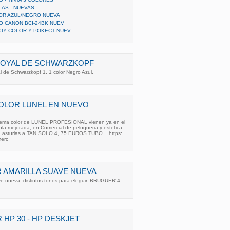
LAS - NUEVAS
OR AZUL/NEGRO NUEVA
O CANON BCI-24BK NUEV
OY COLOR Y POKECT NUEV
ROYAL DE SCHWARZKOPF
l de Schwarzkopf 1. 1 color Negro Azul.
OLOR LUNEL EN NUEVO
 crema color de LUNEL PROFESIONAL vienen ya en el
la mejorada, en Comercial de peluqueria y estetica
s, asturias a TAN SOLO 4, 75 EUROS TUBO. . https:
merc
 AMARILLA SUAVE NUEVA
ave nueva, distintos tonos para eleguir. BRUGUER 4
 HP 30 - HP DESKJET