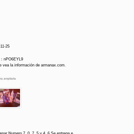
-11-25
ie：nPO6EYL9
e vea la información de armanax.com.
ra ampliarla
enar Numero 7. 0, 7. 5 y 4. 6 Se entrega e