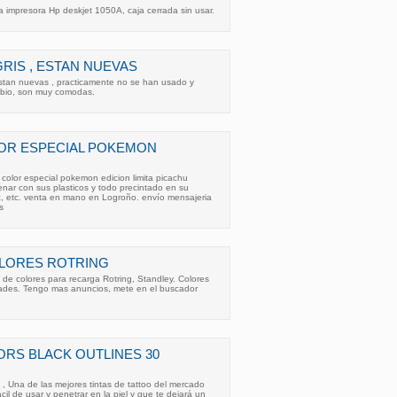
a impresora Hp deskjet 1050A, caja cerrada sin usar.
RIS , ESTAN NUEVAS
estan nuevas , practicamente no se han usado y
mbio, son muy comodas.
OR ESPECIAL POKEMON
 color especial pokemon edicion limita picachu
enar con sus plasticos y todo precintado en su
etc, etc. venta en mano en Logroño. envío mensajeria
s
OLORES ROTRING
 de colores para recarga Rotring, Standley. Colores
dades. Tengo mas anuncios, mete en el buscador
ORS BLACK OUTLINES 30
na de las mejores tintas de tattoo del mercado
cil de usar y penetrar en la piel y que te dejará un