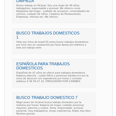
LIMPIEZA
Busco trabajo en Alcázar. Soy una mujer de 48 años,
trabajadora, responsable y puntual. Me ofrezco como
limpiadora del hogar , cuidado de ancianos, comunidades de
vecinos, cuidado de niños, Limpieza de Restaurantes,
Empresas, oficinas etc. Me ofrezco
BUSCO TRABAJOS DOMESTICOS
1
Hola soy chica de brasil 33 anios busco trabajos domesticos
por hora vivo en carabachel por favor llamar por telefono y
solo por trabajo serio
ESPAÑOLA PARA TRABAJOS
DOMESTICOS
Española de 42 años se ofrece para trabajos domesticos ,
limpieza plancha , cuidar ñiños y personas adultas ect por la
zona de alcorcon con esperiencia por horas o contrato
teléfono 6 58 59 47 42. PREGUNTAR POR CARMEN.
BUSCO TRABAJO DOMESTICO 7
Mujer joven de Ucrania busca trabajo domestico por la
mañana por horas: limpieza de hogar, cuidado personas
mayores, plancha y cosina. Seria, responsable, puntual,
paciente, muy trabajadora, tengo experiencia, limpio muy bien.
Mushas gracias