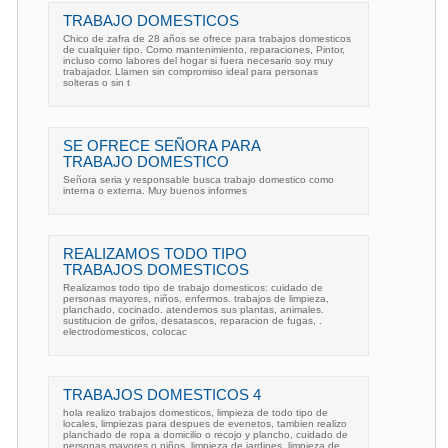
TRABAJO DOMESTICOS
Chico de zafra de 28 años se ofrece para trabajos domesticos
de cualquier tipo. Como mantenimiento, reparaciones, Pintor,
incluso como labores del hogar si fuera necesario soy muy
trabajador. Llamen sin compromiso ideal para personas
solteras o sin t
SE OFRECE SEÑORA PARA
TRABAJO DOMESTICO
Señora seria y responsable busca trabajo domestico como
interna o externa. Muy buenos informes
REALIZAMOS TODO TIPO
TRABAJOS DOMESTICOS
Realizamos todo tipo de trabajo domesticos: cuidado de
personas mayores, niños, enfermos. trabajos de limpieza,
planchado, cocinado. atendemos sus plantas, animales.
sustitucion de grifos, desatascos, reparacion de fugas, .
electrodomesticos, colocac
TRABAJOS DOMESTICOS 4
hola realizo trabajos domesticos, limpieza de todo tipo de
locales, limpiezas para despues de evenetos, tambien realizo
planchado de ropa a domicilio o recojo y plancho, cuidado de
personas mayores o niños, limpieza de jardines, limpieza de