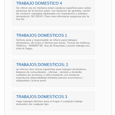
TRABAJO DOMESTICO 4
Se ofrece sra de mediana edad catalana española para cuidar
personas de la tercera edad, con titulacion de geriatria, carnet
de conducir, masajista diplomada con experiencia y trabajos
domesticos. NO SEXO. Para mas informaciin preguntar por la
Sra Do
TRABAJOS DOMESTICOS 1
Señora seria y responsable se ofrece para trabajos
domesticos, de lunes a Viernes por horas, Turnos de mañana,
Teléfono : 609880738. Soy de Esquivias y puedo trabajar por
toda la Sagra.
TRABAJOS DOMESTICOS: 2
se ofrecen dos chicas españolas para trabajos domesticos ,
limpieza de comunidades , oficinas , servivio a domicilio,
cuidados de ancianos u niños bastante con bastante
experiencia disponibilidad imediata precios economicos i
adaptables i buena predi
TRABAJOS DOMESTICOS 3
hago trabajos eléctrico para el hogar o cualquier trabajo
domestico de cualquier tipo