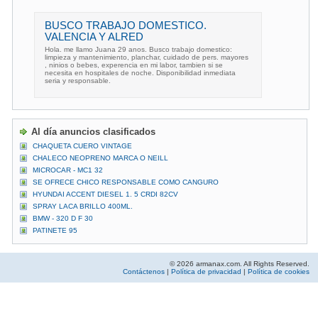
BUSCO TRABAJO DOMESTICO.
VALENCIA Y ALRED
Hola. me llamo Juana 29 anos. Busco trabajo domestico:
limpieza y mantenimiento, planchar, cuidado de pers. mayores
, ninios o bebes, experencia en mi labor, tambien si se
necesita en hospitales de noche. Disponibilidad inmediata
seria y responsable.
Al día anuncios clasificados
CHAQUETA CUERO VINTAGE
CHALECO NEOPRENO MARCA O NEILL
MICROCAR - MC1 32
SE OFRECE CHICO RESPONSABLE COMO CANGURO
HYUNDAI ACCENT DIESEL 1. 5 CRDI 82CV
SPRAY LACA BRILLO 400ML.
BMW - 320 D F 30
PATINETE 95
© 2026 armanax.com. All Rights Reserved.
Contáctenos
|
Política de privacidad
|
Política de cookies