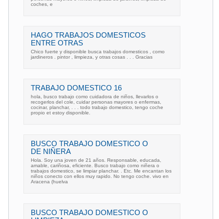
coches, e
HAGO TRABAJOS DOMESTICOS
ENTRE OTRAS
Chico fuerte y disponible busca trabajos domesticos , como
jardineros . pintor , limpieza, y otras cosas . . . Gracias
TRABAJO DOMESTICO 16
hola, busco trabajo como cuidadora de niños, llevarlos o
recogerlos del cole, cuidar personas mayores o enfermas,
cocinar, planchar, . . . todo trabajo domestico, tengo coche
propio et estoy disponible.
BUSCO TRABAJO DOMESTICO O
DE NIÑERA
Hola. Soy una joven de 21 años. Responsable, educada,
amable, cariñosa, eficiente. Busco trabajo como niñera o
trabajos domestico, se limpiar planchar. . Etc. Me encantan los
niños conecto con ellos muy rapido. No tengo coche. vivo en
Aracena (huelva
BUSCO TRABAJO DOMESTICO O