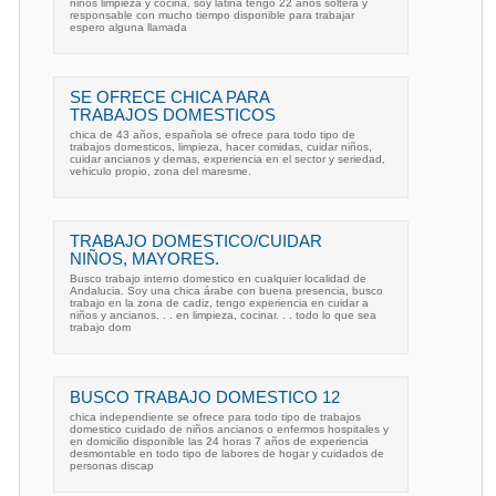
niños limpieza y cocina. soy latina tengo 22 años soltera y
responsable con mucho tiempo disponible para trabajar
espero alguna llamada
SE OFRECE CHICA PARA
TRABAJOS DOMESTICOS
chica de 43 años, española se ofrece para todo tipo de
trabajos domesticos, limpieza, hacer comidas, cuidar niños,
cuidar ancianos y demas, experiencia en el sector y seriedad,
vehiculo propio, zona del maresme.
TRABAJO DOMESTICO/CUIDAR
NIÑOS, MAYORES.
Busco trabajo interno domestico en cualquier localidad de
Andalucia. Soy una chica árabe con buena presencia, busco
trabajo en la zona de cadiz, tengo experiencia en cuidar a
niños y ancianos. . . en limpieza, cocinar. . . todo lo que sea
trabajo dom
BUSCO TRABAJO DOMESTICO 12
chica independiente se ofrece para todo tipo de trabajos
domestico cuidado de niños ancianos o enfermos hospitales y
en domicilio disponible las 24 horas 7 años de experiencia
desmontable en todo tipo de labores de hogar y cuidados de
personas discap