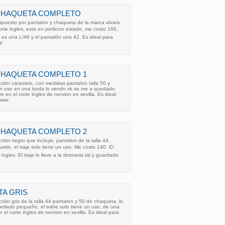
CHAQUETA COMPLETO
puesto por pantalon y chaqueta de la marca alvaro
te ingles, esta en perfecto estado, me costo 160,
a es una L/46 y el pantalón una 42. Es ideal para
p
CHAQUETA COMPLETO 1
olor caramelo, con medidas pantalon talla 50 y
un uso en una boda lo vendo xk se me a quedado
e en el corte ingles de nervion en sevilla. Es ideal
 was
CHAQUETA COMPLETO 2
olor negro que incluye; pantalon de la talla 44,
tin, el traje solo tiene un uso. Me costo 140. El
ingles. El traje lo lleve a la tintoreria tal y guardado
A GRIS
olor gris de la talla 44 pantalon y 50 de chaqueta, lo
dado pequeño, el trahe solo tiene un uso, de una
n el corte ingles de nervion en sevilla. Es ideal para