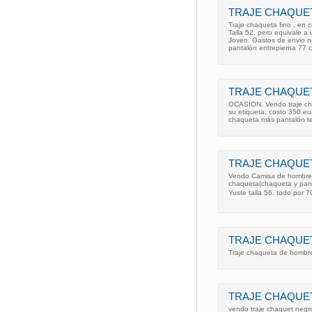
TRAJE CHAQUET
Traje chaqueta fino , en 
Talla 52, pero equivale a
Joven. Gastos de envio n
pantalón entrepierna 77 c
TRAJE CHAQUE
OCASION. Vendo traje cha
su etiqueta, costo 350 eu
chaqueta más pantalón t
TRAJE CHAQUET
Vendo Camisa de hombre b
chaqueta(chaqueta y pant
Yuste talla 56. todo por 7
TRAJE CHAQUET
Traje chaqueta de hombre 
TRAJE CHAQUE
vendo traje chaquet negr