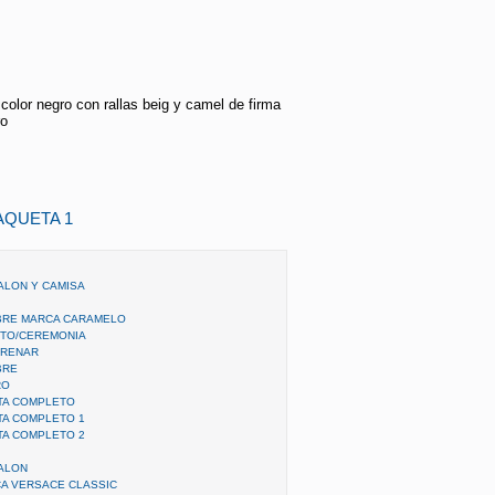
 color negro con rallas beig y camel de firma
ro
AQUETA 1
ALON Y CAMISA
BRE MARCA CARAMELO
NTO/CEREMONIA
TRENAR
BRE
RO
TA COMPLETO
TA COMPLETO 1
TA COMPLETO 2
ALON
A VERSACE CLASSIC