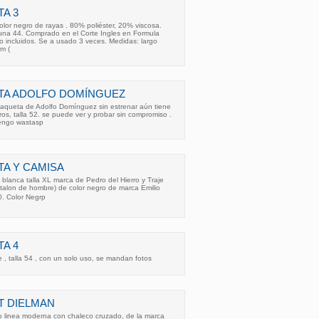
A 3
color negro de rayas . 80% poliéster, 20% viscosa.
 una 44. Comprado en el Corte Ingles en Formula
o incluidos. Se a usado 3 veces. Medidas: largo
m (
TA ADOLFO DOMÍNGUEZ
queta de Adolfo Domínguez sin estrenar aún tiene
ros, talla 52. se puede ver y probar sin compromiso .
engo wastasp
A Y CAMISA
lanca talla XL marca de Pedro del Hierro y Traje
alon de hombre) de color negro de marca Emilio
0. Color Negrp
A 4
, talla 54 , con un solo uso, se mandan fotos
T DIELMAN
o linea moderna con chaleco cruzado, de la marca