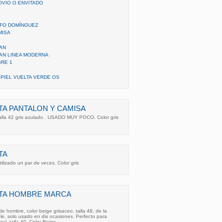
OVIO O ENVITADO
LFO DOMÍNGUEZ
MISA
AN
AN LINEA MODERNA
RE 1
PIEL VUELTA VERDE OS
A PANTALON Y CAMISA
talla 42 gris azulado . USADO MUY POCO. Color gris
TA
tilizado un par de veces. Color gris
TA HOMBRE MARCA
e hombre, color beige grisaceo, talla 48, de la
e, solo usado en dis ocasiones. Perfecto para
ul, talla 40. Color Beige