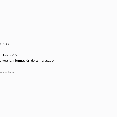
-07-03
e：lnb5X2p9
e vea la información de armanax.com.
ra ampliarla