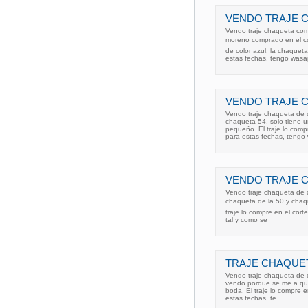
VENDO TRAJE 
Vendo traje chaqueta com
moreno comprado en el cor
de color azul, la chaquet
estas fechas, tengo wasa
VENDO TRAJE 
Vendo traje chaqueta de c
chaqueta 54, solo tiene 
pequeño. El traje lo compr
para estas fechas, tengo
VENDO TRAJE 
Vendo traje chaqueta de c
chaqueta de la 50 y chaque
traje lo compre en el corte 
tal y como se
TRAJE CHAQUET
Vendo traje chaqueta de c
vendo porque se me a que
boda. El traje lo compre e
estas fechas, te