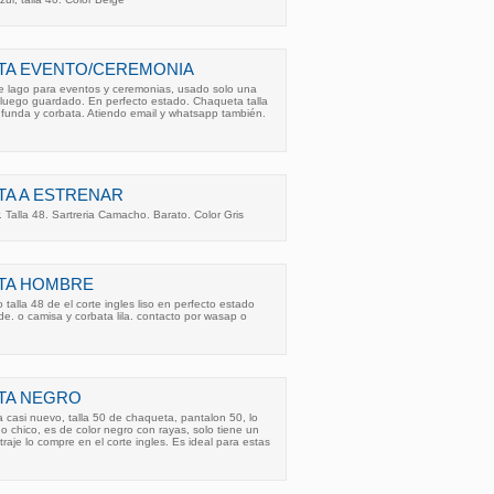
TA EVENTO/CEREMONIA
de lago para eventos y ceremonias, usado solo una
 luego guardado. En perfecto estado. Chaqueta talla
 funda y corbata. Atiendo email y whatsapp también.
TA A ESTRENAR
 Talla 48. Sartreria Camacho. Barato. Color Gris
TA HOMBRE
 talla 48 de el corte ingles liso en perfecto estado
de. o camisa y corbata lila. contacto por wasap o
TA NEGRO
 casi nuevo, talla 50 de chaqueta, pantalon 50, lo
chico, es de color negro con rayas, solo tiene un
raje lo compre en el corte ingles. Es ideal para estas