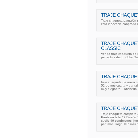
TRAJE CHAQUE
Traje chaqueta pantalón 
esta inpecacle conprado en
TRAJE CHAQUE
CLASSIC
Vendo traje chaqueta de r
perfecto estado. Color Gri
TRAJE CHAQUET
traje chaqueta de novio o
52 de tres cuarta y panta
muy elegante. . atienedo w
TRAJE CHAQUET
Traje chaqueta completo e
Pantalón talla 49 Diseño 
cuello 46 centímetros, ho
pantalón, largo 107 más 