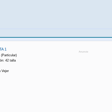
A 1
Anuncio
 (Particular)
ón: 42 talla
n Vejer