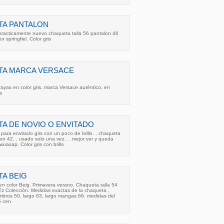
TA PANTALON
practicamente nuevo chaqueta talla 56 pantalon 46
 springfiel. Color gris
TA MARCA VERSACE
ayas en color gris, marca Versace auténtico, en
s
A DE NOVIO O ENVITADO
 para envitado gris con un poco de brillo. . chaqueta
lon 42. . usado solo una vez . . mejor ver y queda
uasap. Color gris con brillo
A BEIG
n color Beig. Primavera verano. Chaqueta talla 54
Tz Colección. Medidas exactas de la chaqueta ,
mbros 50, largo 83, largo mangas 66. medidas del
5 cen