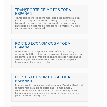
TRANSPORTE DE MOTOS TODA
ESPAÑA 1
Transporte de motos económico. Nos desplazamos a toda
España. Transporte de motos con seguro a todo riesgo.
transporte de motos urgente. transporte de motos barato.
transporte de motos rapido. transporte de motos en Bilbao.
transportar moto de Madrid
PORTES ECONOMICOS A TODA
ESPAÑA
Ofrezco mudanzas y portes muy económicos, carga y
descarga incluido, si hay que montar muebles se montan sin
problema. 3 tipos de vehículos para todas sus necesidades,
desde un paquete o maletas a una mudanza completa.
Servicio para toda España. Llám
PORTES ECONOMICOS A TODA
ESPAÑA 4
Buenas, realizo portes económicos a toda España. Precios sin
competencia para largas distancias. Te montamos y
desmontamos los muebles si es necesario. Dos tipos de
furgoneta para adaptarnos a su carga y ofrecerte el mejor
precio. Atiendo wassap!Tole