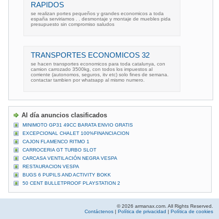
RAPIDOS
se realizan portes pequeños y grandes economicos a toda
españa serviriamos . . desmontaje y montaje de muebles pida
presupuesto sin compromiso saludos
TRANSPORTES ECONOMICOS 32
se hacen transportes economicos para toda catalunya, con
camion carrozado 3500kg, con todos los impuestos al
corriente (autonomos, seguros, itv etc) solo fines de semana.
contactar tambien por whatsapp al mismo numero.
Al día anuncios clasificados
MINIMOTO GP31 49CC BARATA ENVIO GRATIS
EXCEPCIONAL CHALET 100%FINANCIACION
CAJON FLAMENCO RITMO 1
CARROCERIA GT TURBO SLOT
CARCASA VENTILACIÓN NEGRA VESPA
RESTAURACION VESPA
BUGS 6 PUPILS AND ACTIVITY BOKK
50 CENT BULLETPROOF PLAYSTATION 2
© 2026 armanax.com. All Rights Reserved.
Contáctenos
|
Política de privacidad
|
Política de cookies