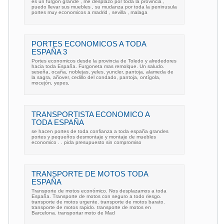
es un furgon grande , me desplazo por toda la provincia ,
puedo llevar sus muebles , su mudanza por toda la peninusula
portes muy economicos a madrid , sevilla , malaga
PORTES ECONOMICOS A TODA
ESPAÑA 3
Portes economicos desde la provincia de Toledo y alrededores
hacia toda España. Furgoneta mas remolque. Un saludo.
seseña, ocaña, noblejas, yeles, yuncler, pantoja, alameda de
la sagra, añover, cedillo del condado, pantoja, ontígola,
mocejón, yepes,
TRANSPORTISTA ECONOMICO A
TODA ESPAÑA
se hacen portes de toda confianza a toda españa grandes
portes y pequeños desmontaje y montaje de muebles
economico . . pida presupuesto sin compromiso
TRANSPORTE DE MOTOS TODA
ESPAÑA
Transporte de motos económico. Nos desplazamos a toda
España. Transporte de motos con seguro a todo riesgo.
transporte de motos urgente. transporte de motos barato.
transporte de motos rapido. transporte de motos en
Barcelona. transportar moto de Mad