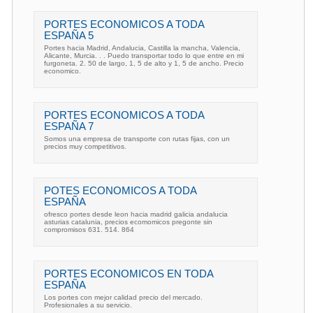
PORTES ECONOMICOS A TODA
ESPAÑA 5
Portes hacia Madrid, Andalucia, Castilla la mancha, Valencia,
Alicante, Murcia. . . Puedo transportar todo lo que entre en mi
furgoneta. 2. 50 de largo, 1, 5 de alto y 1, 5 de ancho. Precio
economico.
PORTES ECONOMICOS A TODA
ESPAÑA 7
Somos una empresa de transporte con rutas fijas, con un
precios muy competitivos.
POTES ECONOMICOS A TODA
ESPAÑA
ofresco portes desde leon hacia madrid galicia andalucia
asturias catalunia, precios ecomomicos pregonte sin
compromisos 631. 514. 864
PORTES ECONOMICOS EN TODA
ESPAÑA
Los portes con mejor calidad precio del mercado.
Profesionales a su servicio.