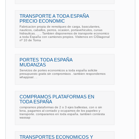
TRANSPORTE A TODA ESPAÑA
PRECIO ECONOMIC
Fabricacion propia de remolques de carga, basculantes,
nauticos, caballos, perros, ocasion, portavehiculos, cunas
hidraulicas. . . . Tambien disponemos de transporte economico
a toda España con camiones propios. Visitenos en C/Diagonal
nº 10 de Torna
PORTES TODA ESPAÑA
MUDANZAS
Servicios de portes economicos a toda españa solicite
presupuesto gratis sin compromisos . tambien respondemos
whappsat . .
COMPRAMOS PLATAFORMAS EN
TODA ESPAÑA
compramos plataformas de 2 o 3 ejes ballestas, con o sin
lona, pagamos al contado y ocupamos de los papeleo y
transporte. comparamos en toda españa. tambien contesta
wassap
TRANSPORTES ECONOMICOS Y