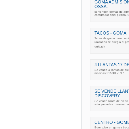
GOMA ADMISION
OSSA.
se venden gomas de admis
carburador amal pletina, 
TACOS - GOMA
Tacos de goma para cami
unidades se arregla el pre
unidad)
4 LLANTAS 17 
Se vende 4 llantas de al
medidas 215/40 ZR17.
SE VENDÉ LLAN
DISCOVERY
Se vendé llanta de hierr
solo yamadas o wassap n
CENTRO - GOM
Buen piso en gomez becerr