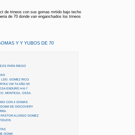
ct de trineos con sus gomas mrtido bajo techo
beria de 70 donde van enganchados los trineos
GOMAS Y Y YUBOS DE 70
EOS PARA RIEGO
VAS
 LDO. GOMEZ RICO
TAS VW T4 AÑO 95
SA ENDURO H-6-7
CO, MONTESA, OSSA.
INIO CON 4 GOMAS
 GOMA DE DISCOVERY
ERRA
- PASTOR ALONSO GOMEZ
TIGUOS
TAS
DE GOMA