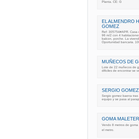
Planta. CE: G
EL ALMENDRO H
GOMEZ
Ref: 305754#APR. Casa e
96 m/2 con 4 habitaciones
balcon, porche. La vivend
Oportunidad bancaria. 10
MUÑECOS DE G
Lote de 22 muñecos de g
dificiles de encontrar se
SERGIO GOMEZ
Sergio gomez baena tras 
equipo y se pasa al parap
GOMA MALETER
Vendo 8 metros de goma pa
el metro.