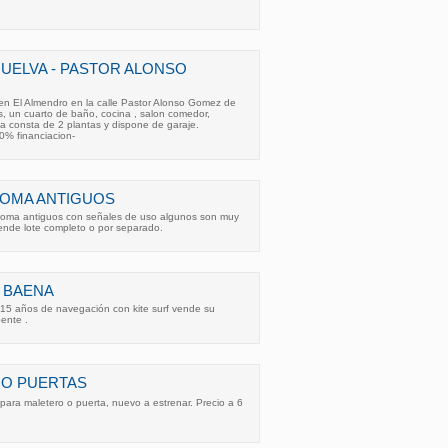
UELVA - PASTOR ALONSO
n El Almendro en la calle Pastor Alonso Gomez de
, un cuarto de baño, cocina , salon comedor,
a consta de 2 plantas y dispone de garaje.
0% financiacion-
OMA ANTIGUOS
oma antiguos con señales de uso algunos son muy
 vende lote completo o por separado.
 BAENA
15 años de navegación con kite surf vende su
ente .
O PUERTAS
ra maletero o puerta, nuevo a estrenar. Precio a 6