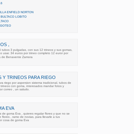
16
LLA ENFIELD NORTON
 BULTACO LOBITO
LTACO
 GOTEO
OS ,
5 tubos 3 pulgadas, con sus 12 trineos y sus gomas,
no usar. 34 euros por trineo completo 12 euror por
ca de Benavente Zamora
 Y TRINEOS PARA RIEGO
ra riego por aspersion sistema tradicional, tubos de
 trineos con goma, interesados mandar fotos y
or correo , un saludo.
MA EVA
es de goma Eva , quieres regalar flores y que no se
flores , ramo de novias, para llevarle a tus
uier cosa de goma Eva