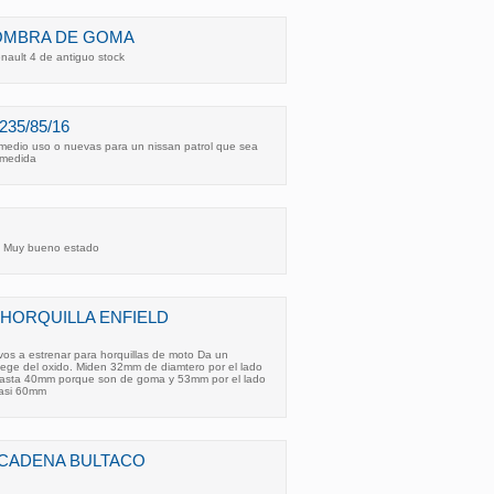
FOMBRA DE GOMA
nault 4 de antiguo stock
35/85/16
medio uso o nuevas para un nissan patrol que sea
 medida
 Muy bueno estado
HORQUILLA ENFIELD
os a estrenar para horquillas de moto Da un
tege del oxido. Miden 32mm de diamtero por el lado
 hasta 40mm porque son de goma y 53mm por el lado
casi 60mm
CADENA BULTACO