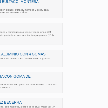
 BULTACO, MONTESA,
ion planas, bultaco, montesa y ossa. para
todos los modelos. cañero.
ones y remolques nuevos se vende unas 150
cio por todo el lote tambien tengo guasap (10 la
DE ALUMINIO CON 4 GOMAS
uminio de la marca F1 Ondmetal con 4 gomas
TA CON GOMA DE
o de repuesto con goma michelin 205/80/16 solo una
o correos
EZ BECERRA
a, con muebles, al lado de la cruz. mejor ver. 3ª