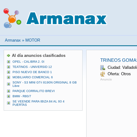
Armanax
»
MOTOR
Al día anuncios clasificados
TRINEOS GOMAS
OPEL - CALIBRA 2. 0I
TEATINOS - UNIVERSID 12
Ciudad: Valladol
PISO NUEVO DE BANCO 1
Oferta: Otros
MOBILIARIO COMERCIAL 6
Anuncio
SONY - S3 MINI GT-I 8190N ORIGINAL 8 GB
Libre
PARQUE CORRALITO BREVI
BMW - R80/7
SE VEENDE PARA IBIZA 84 AL 93 4
PUERTAS