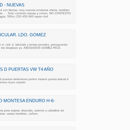
D - NUEVAS
con llantas, muy nuevas enviarme oferta, tambien
nte. . . Solo contesto wasap y correo, NO CONTESTO
gys, 500cc 250 450 660 raptor 4x4
ICULAR. LDO. GOMEZ
d. civil, d. laboralo y temas penales. presupuesto
ad. me desplazo yo. ABOGADOS GOMEZ RICO.
 D PUERTAS VW T4 AÑO
puertas delanteras porton trasero puerta lateral d
sernen buen estado
O MONTESA ENDURO H-6-
a para sujetar, deposito, asiento y caballete de
ras, varias medidas. cañero.