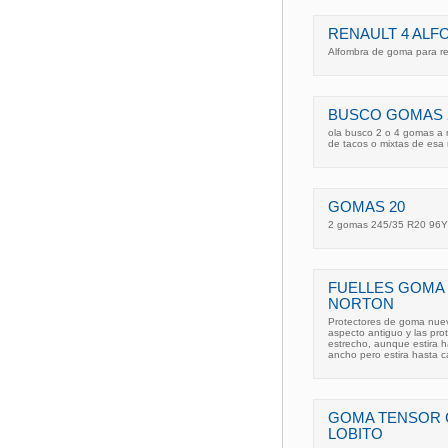
RENAULT 4 AL
Alfombra de goma para re
BUSCO GOMAS 2
ola busco 2 o 4 gomas a 
de tacos o mixtas de esa
GOMAS 20
2 gomas 245/35 R20 96Y
FUELLES GOMA 
NORTON
Protectores de goma nuev
aspecto antiguo y las pro
estrecho, aunque estira
ancho pero estira hasta 
GOMA TENSOR 
LOBITO