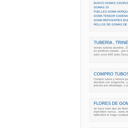
BUSCO GOMAS 235/85/
GOMAS 20
FUELLES GOMA HORQUI
GOMA TENSOR CADENA
GOMA REPOSAPIES BU
ROLLOS DE GOMAS DE
TUBERIA , TRINE
vendo tuberia aluminio, 2
en perfecto estado , por 
tubo unos 600 todo Cer
COMPRO TUBOS
Compro tubos y trineos pa
aluminio con enganche, y
precios por whatsapp, o p
FLORES DE GO
se hace todo tipo de flor
marchiten nunca , ramo de 
fallecidos te hago cualq