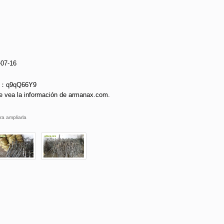
-07-16
ie：q9qQ66Y9
e vea la información de armanax.com.
ra ampliarla