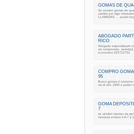
GOMAS DE QUA
Se venden gomas de quad 
cambio por algo interesa
LLAMADAS. . . quads bug
ABOGADO PART
RICO
Abogado especializado en 
sin compromiso. seried
economico 625722752
COMPRO GOMAS
95
Busco gomas d contorno d 
vw t4 año 1995 a poder 
GOMA DEPOSIT
7
se venden tirantes de gom
montesa enduro h-6-7 y ot