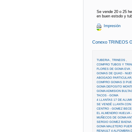
Se vende 20 o 25 he
en buen estsdo y tu
Impresión
Conexo TRINEOS 
TUBERIA , TRINEOS ,
COMPRO TUBOS Y TRIN
FLORES DE GOMA EVA
GOMAS DE QUAD - NUE
ABOGADO PARTICULAR.
COMPRO GOMAS D PUER
GOMA DEPOSITO MONTE
GOMA ADMISION BULTA
TACOS - GOMA
4 LLANTAS 17 DE ALUM
SE VENDÉ LLANTA CON
CENTRO - GOMEZ BEC
EL ALMENDRO HUELVA 
MUÑECOS DE GOMA AN
SERGIO GOMEZ BAENA
GOMA MALETERO PUER
RENAULT 4 ALFOMBRA 