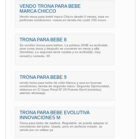
VENDO TRONA PARA BEBE
MARCA CHICCO
Vendo trona para bebé marca Chicco desde 0 meses, esta en
perfectas condiciones. nueva en tienda me costó 150 euros
TRONA PARA BEBE 8
Se venden tronas para bebes. La primera JANE es reclinable
sirve como trona y después se convierte en mesa y silla
(Vendida). La segunda tiene ruedas y es reclinable, muy
versatil y comoda. 30 
TRONA PARA BEBE 9
vendo trona para bebe de color blanca y azul en buenas
condiciones, tienda de segunda mano: Segunda Oportunidad,
visitanos en C/ Isaac Peral Nº 29 Puente Genil (cordoba)
atiendo whatsapp
TRONA PARA BEBE EVOLUTIVA
INNOVACIONES M
Trona para bebe de madera. Regulable, se puede adaptar al
crecimiento del bebe. Usada, pero en perfecto estado. se
vande por no utilizar ya