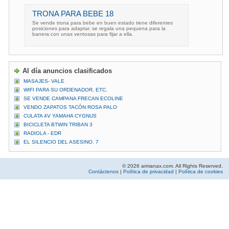
TRONA PARA BEBE 18
Se vende trona para bebe en buen estado tiene diferentes
posiciones para adaptar. se regala una pequena para la
banera con unas ventosas para fijar a ella.
Al día anuncios clasificados
MASAJES- VALE
WIFI PARA SU ORDENADOR, ETC.
SE VENDE CAMPANA FRECAN ECOLINE
VENDO ZAPATOS TACÓN ROSA PALO
CULATA 4V YAMAHA CYGNUS
BICICLETA BTWIN TRIBAN 3
RADIOLA - EDR
EL SILENCIO DEL ASESINO. 7
© 2026 armanax.com. All Rights Reserved.
Contáctenos
|
Política de privacidad
|
Política de cookies