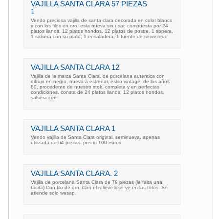
VAJILLA SANTA CLARA 57 PIEZAS
1
Vendo preciosa vajilla de santa clara decorada en color blanco
y con los filos en oro, esta nueva sin usar, compuesta por 24
platos llanos, 12 platos hondos, 12 platos de postre, 1 sopera,
1 salsera con su plato, 1 ensaladera, 1 fuente de servir redo
VAJILLA SANTA CLARA 12
Vajilla de la marca Santa Clara, de porcelana autentica con
dibujo en negro, nueva a estrenar, estilo vintage, de los años
80, procedente de nuestro stok, completa y en perfectas
condiciones, consta de 24 platos llanos, 12 platos hondos,
salsera con
VAJILLA SANTA CLARA 1
Vendo vajilla de Santa Clara original, seminueva, apenas
utilizada de 64 piezas. precio 100 euros
VAJILLA SANTA CLARA. 2
Vajilla de porcelana Santa Clara de 79 piezas (le falta una
tacita) Con filo de oro. Con el relieve k se ve en las fotos. Se
atiende solo wasap.