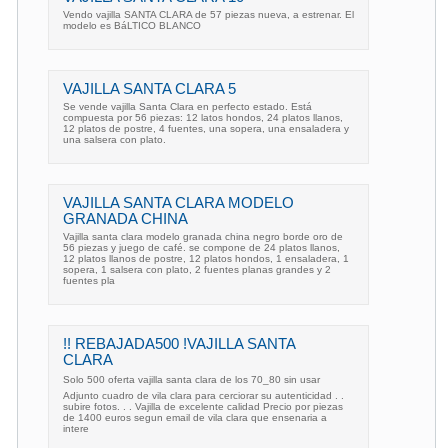
Vendo vajilla SANTA CLARA de 57 piezas nueva, a estrenar. El
modelo es BáLTICO BLANCO
VAJILLA SANTA CLARA 5
Se vende vajilla Santa Clara en perfecto estado. Está
compuesta por 56 piezas: 12 latos hondos, 24 platos llanos,
12 platos de postre, 4 fuentes, una sopera, una ensaladera y
una salsera con plato.
VAJILLA SANTA CLARA MODELO
GRANADA CHINA
Vajilla santa clara modelo granada china negro borde oro de
56 piezas y juego de café. se compone de 24 platos llanos,
12 platos llanos de postre, 12 platos hondos, 1 ensaladera, 1
sopera, 1 salsera con plato, 2 fuentes planas grandes y 2
fuentes pla
!! REBAJADA500 !VAJILLA SANTA
CLARA
Solo 500 oferta vajilla santa clara de los 70_80 sin usar
Adjunto cuadro de vila clara para cerciorar su autenticidad . .
subire fotos. . . Vajilla de excelente calidad Precio por piezas
de 1400 euros segun email de vila clara que ensenaria a
intere