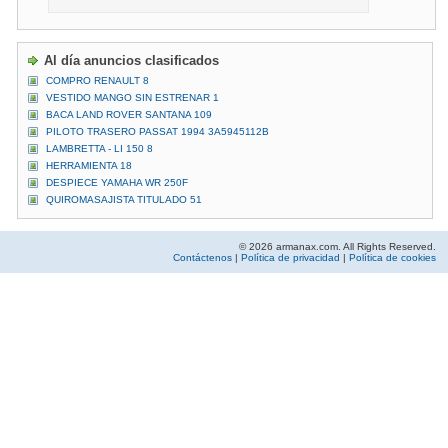
Al día anuncios clasificados
COMPRO RENAULT 8
VESTIDO MANGO SIN ESTRENAR 1
BACA LAND ROVER SANTANA 109
PILOTO TRASERO PASSAT 1994 3A5945112B
LAMBRETTA - LI 150 8
HERRAMIENTA 18
DESPIECE YAMAHA WR 250F
QUIROMASAJISTA TITULADO 51
© 2026 armanax.com. All Rights Reserved.
Contáctenos
|
Política de privacidad
|
Política de cookies