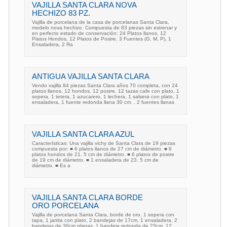
VAJILLA SANTA CLARA NOVA
HECHIZO 83 PZ.
Vajilla de porcelana de la casa de porcelanas Santa Clara,
modelo nova hechizo. Compuesta de 83 piezas sin estrenar y
en perfecto estado de conservación: 24 Platos llanos, 12
Platos Hondos, 12 Platos de Postre, 3 Fuentes (G, M, P), 1
Ensaladera, 2 Ra
ANTIGUA VAJILLA SANTA CLARA
Vendo vajilla 84 piezas Santa Clara años 70 completa, con 24
platos llanos, 12 hondos, 12 postre, 12 tazas cafe con plato, 1
sopera, 1 tetera, 1 azucarero, 1 lechera, 1 salsera con plato, 1
ensaladera, 1 fuente redonda llana 30 cm. , 2 fuentes llanas
VAJILLA SANTA CLARA AZUL
Características: Una vajilla vichy de Santa Clara de 19 piezas
compuesta por: ■ 6 platos llanos de 27 cm de diámetro. ■ 6
platos hondos de 21. 5 cm de diámetro. ■ 6 platos de postre
de 19 cm de diámetro. ■ 1 ensaladera de 23. 5 cm de
diámetro. ■ Es a
VAJILLA SANTA CLARA BORDE
ORO PORCELANA
Vajilla de porcelana Santa Clara, borde de oro, 1 sopera con
tapa, 1 jarrita con plato, 2 bandejas de 17cm, 1 ensaladera, 2
bandejas de 30cm planas, 1 bandeja redonda de 23cm, 12