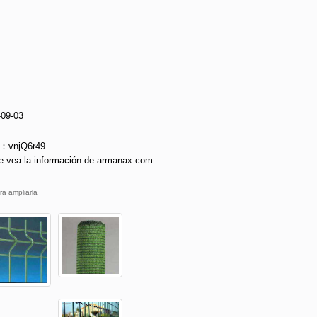
-09-03
e：vnjQ6r49
e vea la información de armanax.com.
ra ampliarla