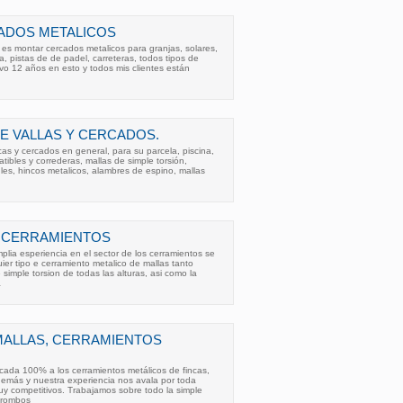
ADOS METALICOS
es montar cercados metalicos para granjas, solares,
, pistas de de padel, carreteras, todos tipos de
evo 12 años en esto y todos mis clientes están
E VALLAS Y CERCADOS.
cas y cercados en general, para su parcela, piscina,
abatibles y correderas, mallas de simple torsión,
es, hincos metalicos, alambres de espino, mallas
 CERRAMIENTOS
ia esperiencia en el sector de los cerramientos se
uier tipo e cerramiento metalico de mallas tanto
simple torsion de todas las alturas, asi como la
a
MALLAS, CERRAMIENTOS
da 100% a los cerramientos metálicos de fincas,
 demás y nuestra experiencia nos avala por toda
y competitivos. Trabajamos sobre todo la simple
e rombos