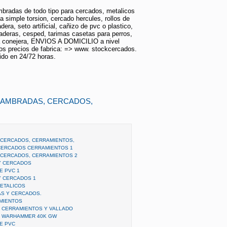
mbradas de todo tipo para cercados, metalicos
a simple torsion, cercado hercules, rollos de
ra, seto artificial, cañizo de pvc o plastico,
aderas, cesped, tarimas casetas para perros,
la conejera, ENVIOS A DOMICILIO a nivel
os precios de fabrica: => www. stockcercados.
ido en 24/72 horas.
ALAMBRADAS, CERCADOS,
 CERCADOS, CERRAMIENTOS,
CERCADOS CERRAMIENTOS 1
 CERCADOS, CERRAMIENTOS 2
Y CERCADOS
E PVC 1
Y CERCADOS 1
ETALICOS
AS Y CERCADOS.
MIENTOS
 CERRAMIENTOS Y VALLADO
S WARHAMMER 40K GW
E PVC