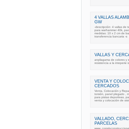
4 VALLAS ALA
GW
-descripción: 4 vallas de
para warhammer 40k, par
medidas: 10 x 2 cm de bas
transferencia bancaria -s
VALLAS Y CERC
anpliagama de colores y s
resistencia a la inteperie 
VENTA Y COLOC
CERCADOS
Venta, Colocación y Repar
torsión, panel plegado , m
para pistas deportivas, 
venta y colocación de sis
VALLADO, CER
PARCELAS
www. corraloconstruccione