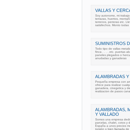
VALLAS Y CERC
Soy autonomo, mi trabajo 
terrazas, huertos, montaña
terrenos, perreras etc. Ll
satisfechos. Monto todas
SUMINISTROS D
Todo tipo de vallas metali
finca . . . . etc. puertas 
paneles plegados o hercul
anudadas y ganaderas
ALAMBRADAS Y
Pequeña empresa con ampl
ofrece para realizar cualq
ganadera, cinegetica y de 
realizacion de pasos can
ALAMBRADAS, 
Y VALLADO
Somos una empresa dedica
parcelas, chalet, cotos y
España a unos precios mu
torsión o bien llamada d