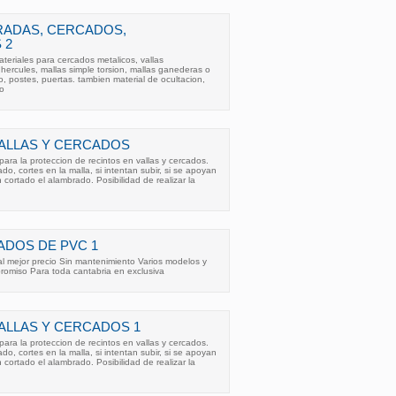
RADAS, CERCADOS,
 2
eriales para cercados metalicos, vallas
hercules, mallas simple torsion, mallas ganederas o
o, postes, puertas. tambien material de ocultacion,
zo
ALLAS Y CERCADOS
para la proteccion de recintos en vallas y cercados.
do, cortes en la malla, si intentan subir, si se apoyan
 cortado el alambrado. Posibilidad de realizar la
ADOS DE PVC 1
al mejor precio Sin mantenimiento Varios modelos y
romiso Para toda cantabria en exclusiva
ALLAS Y CERCADOS 1
para la proteccion de recintos en vallas y cercados.
do, cortes en la malla, si intentan subir, si se apoyan
 cortado el alambrado. Posibilidad de realizar la