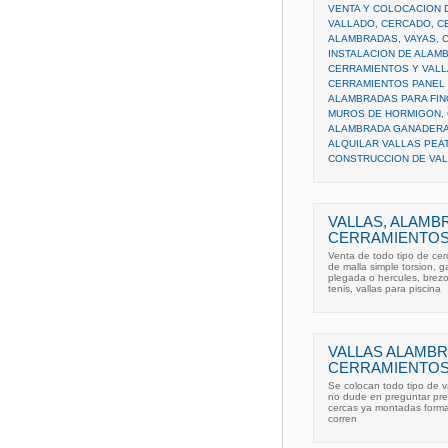
VENTA Y COLOCACION 
VALLADO, CERCADO, C
ALAMBRADAS, VAYAS, C
INSTALACION DE ALAMB
CERRAMIENTOS Y VAL
CERRAMIENTOS PANEL
ALAMBRADAS PARA FI
MUROS DE HORMIGON, C
ALAMBRADA GANADERA,
ALQUILAR VALLAS PEA
CONSTRUCCION DE VA
VALLAS, ALAMB
CERRAMIENTOS
Venta de todo tipo de cer
de malla simple torsion, 
plegada o hercules, brezo,
tenis, vallas para piscina
VALLAS ALAMB
CERRAMIENTOS
Se colocan todo tipo de v
no dude en preguntar prec
cercas ya montadas forma
corren