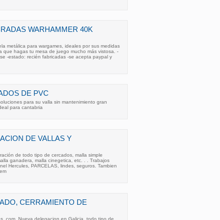
MBRADAS WARHAMMER 40K
 tela metálica para wargames, ideales por sus medidas
a que hagas tu mesa de juego mucho más vistosa. -
e -estado: recién fabricadas -se acepta paypal y
ADOS DE PVC
oluciones para su valla sin mantenimiento gran
ideal para cantabria
ACION DE VALLAS Y
ación de todo tipo de cercados, malla simple
alla ganadera, malla cinegetica, etc. . . Trabajos
panel Hercules, PARCELAS, lindes, seguros. Tambien
tem
CADO, CERRAMIENTO DE
s. com. Nueva delegacion en Galicia, todo tipo de