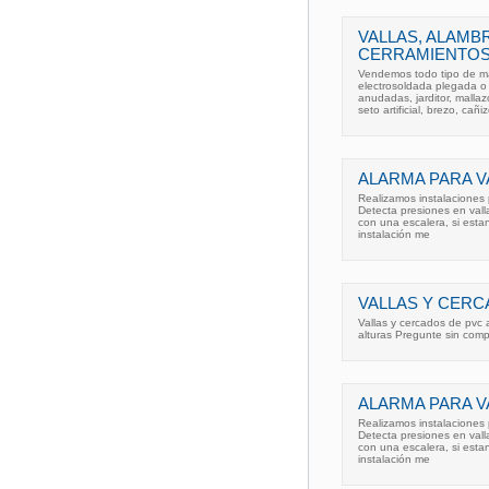
VALLAS, ALAMB
CERRAMIENTOS
Vendemos todo tipo de mat
electrosoldada plegada o 
anudadas, jarditor, mallaz
seto artificial, brezo, cañi
ALARMA PARA V
Realizamos instalaciones 
Detecta presiones en valla
con una escalera, si estan
instalación me
VALLAS Y CERC
Vallas y cercados de pvc 
alturas Pregunte sin comp
ALARMA PARA V
Realizamos instalaciones 
Detecta presiones en valla
con una escalera, si estan
instalación me