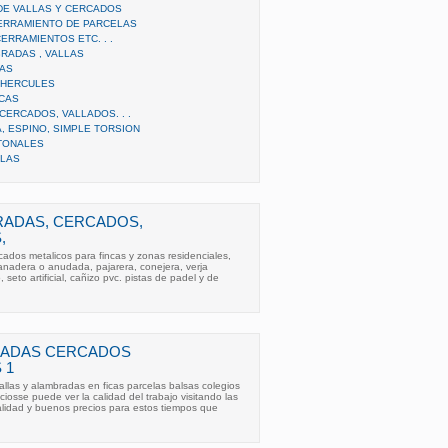
DE VALLAS Y CERCADOS
ERRAMIENTO DE PARCELAS
ERRAMIENTOS ETC. . .
RADAS , VALLAS
LAS
 HERCULES
NCAS
ERCADOS, VALLADOS. . .
 ESPINO, SIMPLE TORSION
TONALES
LLAS
RADAS, CERCADOS,
,
cados metalicos para fincas y zonas residenciales,
ganadera o anudada, pajarera, conejera, verja
 seto artificial, cañizo pvc. pistas de padel y de
RADAS CERCADOS
 1
allas y alambradas en ficas parcelas balsas colegios
iosse puede ver la calidad del trabajo visitando las
lidad y buenos precios para estos tiempos que