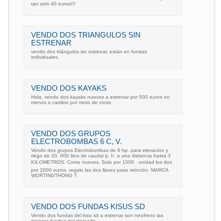
tan solo 40 euros!!!
VENDO DOS TRIANGULOS SIN
ESTRENAR
vendo dos triángulos sin estrenar, están en fundas
individuales.
VENDO DOS KAYAKS
Hola, vendo dos kayaks nuevos a estrenar por 500 euros no
menos o cambio por moto de cross
VENDO DOS GRUPOS
ELECTROBOMBAS 6 C, V.
Vendo dos grupos Electrobombas de 6 hp. para elevacion y
riego de 20. 000 litos de caudal p. h. a una distancia hasta 3
KILOMETROS. Como nuevos. Solo por 1000 . unidad los dos
por 2000 euros. regalo las dos llaves paso retnción. MARCA
WORTINGTHONG T
VENDO DOS FUNDAS KISUS SD
Vendo dos fundas del kisu sd a estrenar son neofreno las
mejores fundas del mercado