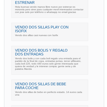
ESTRENAR
Hola buenas vendo manos libre nuevo por estrenar es
motorola pero sirve para cualquier movil interesados contactar
con jose solo por teléfono o whatsapp no email gracias
VENDO DOS SILLAS PLAY CON
ISOFIX
Vendo dos sillas casi nuevas con Isofix
VENDO DOS BOLIS Y REGALO
DOS ENTRADAS
Vendo dos bolis y con cada boli regalo una entrada para el
partido de la final de copa, entradas juntas, tercer alfiteatro,
cada boli 220, todo 440 euros solo gente interesada que
quiera de verdad y le interese compar, gente seria y de
palabra Manda
VENDO DOS SILLAS DE BEBE
PARA COCHE
Vendo dos sillas de bebe en perfecto estado. 14 euros cada
una