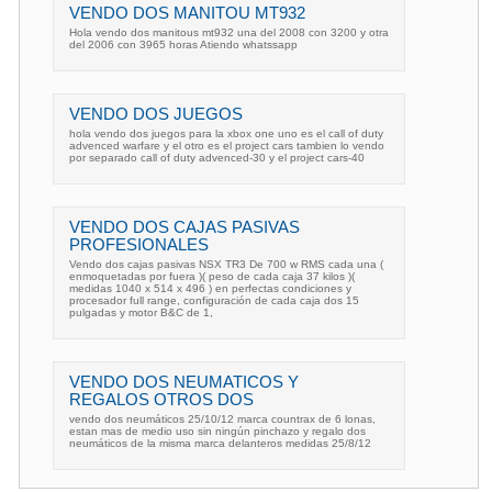
VENDO DOS MANITOU MT932
Hola vendo dos manitous mt932 una del 2008 con 3200 y otra
del 2006 con 3965 horas Atiendo whatssapp
VENDO DOS JUEGOS
hola vendo dos juegos para la xbox one uno es el call of duty
advenced warfare y el otro es el project cars tambien lo vendo
por separado call of duty advenced-30 y el project cars-40
VENDO DOS CAJAS PASIVAS
PROFESIONALES
Vendo dos cajas pasivas NSX TR3 De 700 w RMS cada una (
enmoquetadas por fuera )( peso de cada caja 37 kilos )(
medidas 1040 x 514 x 496 ) en perfectas condiciones y
procesador full range, configuración de cada caja dos 15
pulgadas y motor B&C de 1,
VENDO DOS NEUMATICOS Y
REGALOS OTROS DOS
vendo dos neumáticos 25/10/12 marca countrax de 6 lonas,
estan mas de medio uso sin ningún pinchazo y regalo dos
neumáticos de la misma marca delanteros medidas 25/8/12