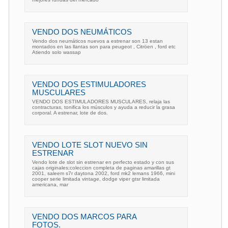
VENDO DOS NEUMÁTICOS
Vendo dos neumáticos nuevos a estrenar son 13 estan
montados en las llantas son para peugeot , Citröen , ford etc
Atiendo solo wassap
VENDO DOS ESTIMULADORES
MUSCULARES
VENDO DOS ESTIMULADORES MUSCULARES, relaja las
contracturas, tonifica los músculos y ayuda a reducir la grasa
corporal. A estrenar, lote de dos.
VENDO LOTE SLOT NUEVO SIN
ESTRENAR
Vendo lote de slot sin estrenar en perfecto estado y con sus
cajas originales;coleccion completa de paginas amarillas gt
2001, saleem s7r daytona 2002, ford mk2 lemans 1966, mini
cooper serie limitada vintage, dodge viper gtsr limitada
americana, mar
VENDO DOS MARCOS PARA
FOTOS.