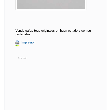
Vendo gafas tous originales en buen estado y con su
portagafas.
Impresión
Anuncio