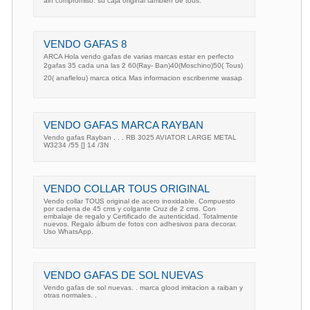
ain compromiso. su caja original tambien de tous.
VENDO GAFAS 8
ARCA Hola vendo gafas de varias marcas estar en perfecto
2gafas 35 cada una las 2 60(Ray- Ban)40(Moschino)50( Tous)
20( anaflelou) marca otica Mas informacion escribenme wasap
VENDO GAFAS MARCA RAYBAN
Vendo gafas Rayban . . . RB 3025 AVIATOR LARGE METAL
W3234 /55 [] 14 /3N
VENDO COLLAR TOUS ORIGINAL
Vendo collar TOUS original de acero inoxidable. Compuesto
por cadena de 45 cms y colgante Cruz de 2 cms. Con
embalaje de regalo y Certificado de autenticidad. Totalmente
nuevos. Regalo álbum de fotos con adhesivos para decorar.
Uso WhatsApp.
VENDO GAFAS DE SOL NUEVAS
Vendo gafas de sol nuevas. . marca glood imitacion a raiban y
otras normales. .