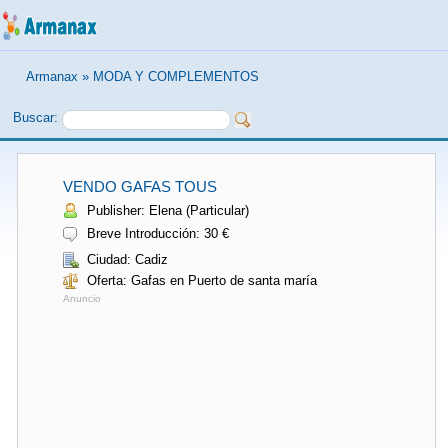
Armanax
»
MODA Y COMPLEMENTOS
Buscar:
VENDO GAFAS TOUS
Publisher: Elena (Particular)
Breve Introducción: 30 €
Ciudad: Cadiz
Oferta: Gafas en Puerto de santa maría
Anuncio