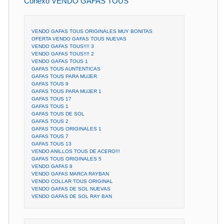
Conexo VENDO GAFAS TOUS
VENDO GAFAS TOUS ORIGINALES MUY BONITAS
OFERTA VENDO GAFAS TOUS NUEVAS
VENDO GAFAS TOUS!!!! 3
VENDO GAFAS TOUS!!!! 2
VENDO GAFAS TOUS 1
GAFAS TOUS AUNTENTICAS
GAFAS TOUS PARA MUJER
GAFAS TOUS 9
GAFAS TOUS PARA MUJER 1
GAFAS TOUS 17
GAFAS TOUS 1
GAFAS TOUS DE SOL
GAFAS TOUS 2
GAFAS TOUS ORIGINALES 1
GAFAS TOUS 7
GAFAS TOUS 13
VENDO ANILLOS TOUS DE ACERO!!!
GAFAS TOUS ORIGINALES 5
VENDO GAFAS 8
VENDO GAFAS MARCA RAYBAN
VENDO COLLAR TOUS ORIGINAL
VENDO GAFAS DE SOL NUEVAS
VENDO GAFAS DE SOL RAY BAN