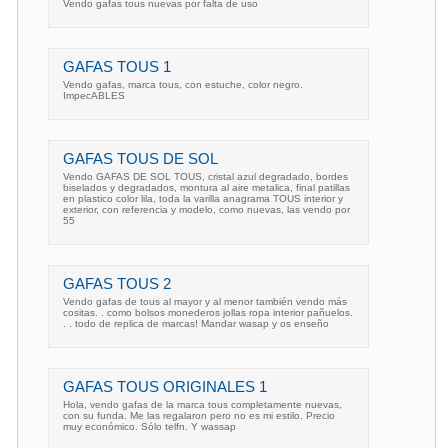
Vendo gafas tous nuevas por falta de uso
GAFAS TOUS 1
Vendo gafas, marca tous, con estuche, color negro.
ImpecABLES
GAFAS TOUS DE SOL
Vendo GAFAS DE SOL TOUS, cristal azul degradado, bordes
biselados y degradados, montura al aire metalica, final patillas
en plastico color lila, toda la varilla anagrama TOUS interior y
exterior, con referencia y modelo, como nuevas, las vendo por
55
GAFAS TOUS 2
Vendo gafas de tous al mayor y al menor también vendo más
cositas. . como bolsos monederos jollas ropa interior pañuelos.
. . todo de replica de marcas! Mandar wasap y os enseño
GAFAS TOUS ORIGINALES 1
Hola, vendo gafas de la marca tous completamente nuevas,
con su funda. Me las regalaron pero no es mi estilo. Precio
muy económico. Sólo telfn. Y wassap