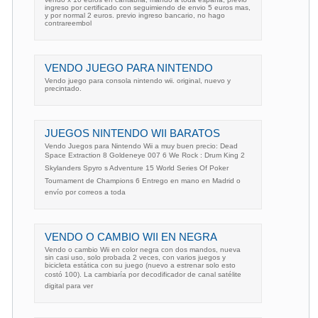
ingreso por certificado con seguimiendo de envio 5 euros mas,
y por normal 2 euros. previo ingreso bancario, no hago
contrareembol
VENDO JUEGO PARA NINTENDO
Vendo juego para consola nintendo wii. original, nuevo y
precintado.
JUEGOS NINTENDO WII BARATOS
Vendo Juegos para Nintendo Wii a muy buen precio: Dead
Space Extraction 8 Goldeneye 007 6 We Rock : Drum King 2
Skylanders Spyro s Adventure 15 World Series Of Poker
Tournament de Champions 6 Entrego en mano en Madrid o
envío por correos a toda
VENDO O CAMBIO WII EN NEGRA
Vendo o cambio Wii en color negra con dos mandos, nueva
sin casi uso, solo probada 2 veces, con varios juegos y
bicicleta estática con su juego (nuevo a estrenar solo esto
costó 100). La cambiaría por decodificador de canal satélite
digital para ver