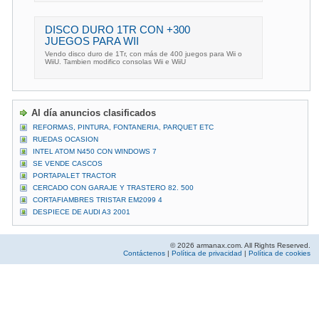
DISCO DURO 1TR CON +300
JUEGOS PARA WII
Vendo disco duro de 1Tr, con más de 400 juegos para Wii o
WiiU. Tambien modifico consolas Wii e WiiU
Al día anuncios clasificados
REFORMAS, PINTURA, FONTANERIA, PARQUET ETC
RUEDAS OCASION
INTEL ATOM N450 CON WINDOWS 7
SE VENDE CASCOS
PORTAPALET TRACTOR
CERCADO CON GARAJE Y TRASTERO 82. 500
CORTAFIAMBRES TRISTAR EM2099 4
DESPIECE DE AUDI A3 2001
© 2026 armanax.com. All Rights Reserved.
Contáctenos
|
Política de privacidad
|
Política de cookies