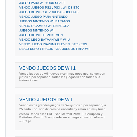
JUEGO PARA WII YOUR SHAPE
VENDO JUEGOS PS2 , PS3 , WII DS ETC
JUEGO DE WII CSI: PRUEBAS OCULTAS
VENDO JUEGO PARA NINTENDO
JUEGOS NINTENDO WII BARATOS
VENDO O CAMBIO WII EN NEGRA
JUEGOS NINTENDO WII
JUEGO DE WII DE POKEMON
VENDO LEGO BATMAN WII Y WIIU
VENDO JUEGO INAZUMA ELEVEN: STRIKERS
DISCO DURO 1TR CON +300 JUEGOS PARA WII
VENDO JUEGOS DE WII 1
Vendo juegos de wii nuevos y con muy poco uso, se venden
juntos o por separado, todos los juegos tienen todas sus
instrucciones.
VENDO JUEGOS DE WII
Vendo estos grandes juegos de Wii (juntos o por separado) a
25 cada uno, son difíciles de encontrar y están en muy buen
estado, todos ellos PAL. Son Metroid Prime 3: Corruption y
Battalion Wars II. Si no puede ser entrega en mano, el envío
son 3 (4