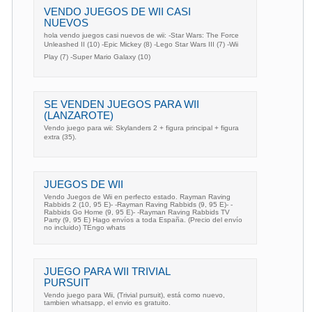
VENDO JUEGOS DE WII CASI
NUEVOS
hola vendo juegos casi nuevos de wii: -Star Wars: The Force
Unleashed II (10) -Epic Mickey (8) -Lego Star Wars III (7) -Wii
Play (7) -Super Mario Galaxy (10)
SE VENDEN JUEGOS PARA WII
(LANZAROTE)
Vendo juego para wii: Skylanders 2 + figura principal + figura
extra (35).
JUEGOS DE WII
Vendo Juegos de Wii en perfecto estado. Rayman Raving
Rabbids 2 (10, 95 E)- -Rayman Raving Rabbids (9, 95 E)- -
Rabbids Go Home (9, 95 E)- -Rayman Raving Rabbids TV
Party (9, 95 E) Hago envíos a toda España. (Precio del envío
no incluido) TEngo whats
JUEGO PARA WII TRIVIAL
PURSUIT
Vendo juego para Wii, (Trivial pursuit), está como nuevo,
tambien whatsapp, el envio es gratuito.