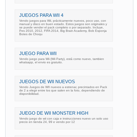
JUEGOS PARA WII 4
Vendo juegos para Wii, prácticamente nuevos, poco uso, con
manual y disco en buen estado. Estos juegos son originales y
se puede vender el pack completo o por separado. Incluye,
Pes 2010, 2012, FIFA 2014, Big Brain Academy, Bob Esponja
Botes de Choqu
JUEGO PARA WII
Vendo juego para Wii (Wii Party), está como nuevo, tambien
whatsapp, el envio es gratuito.
JUEGOS DE WII NUEVOS
Vendo Juegos de WII nuevos a estrenar, precintados en Pack
de 2 a elegir entre los que salen en la foto, dependiendo de
disponibilidad.
JUEGO DE WII MONSTER HIGH
Vendo juego de wii con caja e instrucciones nuevo un solo uso
precio en tienda 24, 99 e vendo por 12