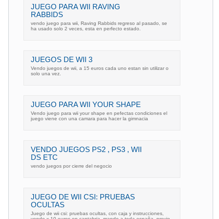
JUEGO PARA WII RAVING
RABBIDS
vendo juego para wii, Raving Rabbids regreso al pasado, se
ha usado solo 2 veces, esta en perfecto estado.
JUEGOS DE WII 3
Vendo juegos de wii, a 15 euros cada uno estan sin utilizar o
solo una vez.
JUEGO PARA WII YOUR SHAPE
Vendo juego para wii your shape en pefectas condiciones el
juego viene con una camara para hacer la gimnacia
VENDO JUEGOS PS2 , PS3 , WII
DS ETC
vendo juegos por cierre del negocio
JUEGO DE WII CSI: PRUEBAS
OCULTAS
Juego de wii csi: pruebas ocultas, con caja y instrucciones,
vendo x 10 euros en cantabria, mando a toda españa, previo