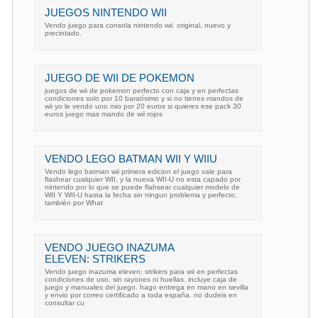
JUEGOS NINTENDO WII
Vendo juego para consola nintendo wii. original, nuevo y
precintado.
JUEGO DE WII DE POKEMON
juegos de wii de pokemon perfecto con caja y en perfectas
condiciones solo por 10 baratísimo y si no tienes mandos de
wii yo le vendo uno mio por 20 euros si quieres ese pack 30
euros juego mas mando de wii rojos
VENDO LEGO BATMAN WII Y WIIU
Vendo lego batman wii primera edicion el juego vale para
flashear cualquier WII, y la nueva WII-U no esta capado por
nintendo por lo que se puede flahsear cualquier modelo de
WII Y WII-U hasta la fecha sin ningun problema y perfecto,
también por What
VENDO JUEGO INAZUMA
ELEVEN: STRIKERS
Vendo juego inazuma eleven: strikers para wii en perfectas
condiciones de uso, sin rayones ni huellas. incluye caja de
juego y manuales del juego. hago entrega en mano en sevilla
y envio por correo certificado a toda españa. no dudeis en
consultar cu