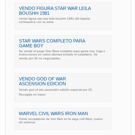
VENDO FIGURA STAR WAR LEILA
BOUSHH 1981
vendo figura star war leila boushh 1981 del imperio
contraataca con su arma
STAR WARS COMPLETO PARA
GAME BOY
Se vende el juego Star Wars completo para game boy. Caja e
instrucciones en varios idiomas incluido el castellano. Se
vende por 30 no negociables.
VENDO GOD OF WAR
ASCENSION EDICION
Vendo god of war ascensión edición especial por 20.
Recogida en mano
MARVEL CIVIL WARS IRON MAN
Cómic recopilatorio de Iron Man en la saga civil Wars, nuevo
sin estrenar