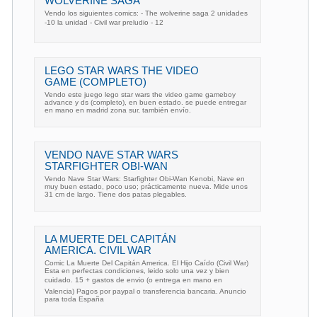
WOLVERINE SAGA
Vendo los siguientes comics: - The wolverine saga 2 unidades
-10 la unidad - Civil war preludio - 12
LEGO STAR WARS THE VIDEO
GAME (COMPLETO)
Vendo este juego lego star wars the video game gameboy
advance y ds (completo), en buen estado. se puede entregar
en mano en madrid zona sur, también envío.
VENDO NAVE STAR WARS
STARFIGHTER OBI-WAN
Vendo Nave Star Wars: Starfighter Obi-Wan Kenobi, Nave en
muy buen estado, poco uso; prácticamente nueva. Mide unos
31 cm de largo. Tiene dos patas plegables.
LA MUERTE DEL CAPITÁN
AMERICA. CIVIL WAR
Comic La Muerte Del Capitán America. El Hijo Caído (Civil War)
Esta en perfectas condiciones, leido solo una vez y bien
cuidado. 15 + gastos de envio (o entrega en mano en
Valencia) Pagos por paypal o transferencia bancaria. Anuncio
para toda España