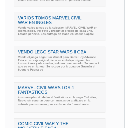
VARIOS TOMOS MARVEL CIVIL
WAR EN INGLES
Vendo varios tomos de la coleccion MARVEL CIVIL WAR en
idioma ingles. Ver Foto y preguntar precios de cada uno.
Estado perfecto. Los entrego en mano en Madrid Capital.
VENDO LEGO STAR WARS II GBA
Vendo el juego Lego Star Wars II para Game Boy Advance.
Está en su caja original, tiene su embalaje original, las
instrucciones y el cartucho, todo en buen estado. Se vende lo
que se ve en la foto. Se recoge por la zona de Guzmán el
bueno o Puerta de
MARVEL CIVIL WARS LOS 4
FANTASTICOS
tomo recopilatorio de los 4 fantásticos en la saga Civil Wars,
Nuevo sin estrenar pero con marcas de arañazos en la
cubierta por mudanza, por eso lo vendo 6 mas barato
COMIC CIVIL WAR Y THE