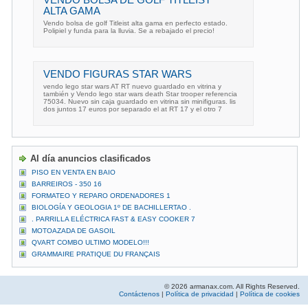
VENDO BOLSA DE GOLF TITLEIST
ALTA GAMA
Vendo bolsa de golf Titleist alta gama en perfecto estado.
Polipiel y funda para la lluvia. Se a rebajado el precio!
VENDO FIGURAS STAR WARS
vendo lego star wars AT RT nuevo guardado en vitrina y
también y Vendo lego star wars death Star trooper referencia
75034. Nuevo sin caja guardado en vitrina sin minifiguras. lis
dos juntos 17 euros por separado el at RT 17 y el otro 7
Al día anuncios clasificados
PISO EN VENTA EN BAIO
BARREIROS - 350 16
FORMATEO Y REPARO ORDENADORES 1
BIOLOGÍA Y GEOLOGIA 1º DE BACHILLERTAO .
. PARRILLA ELÉCTRICA FAST & EASY COOKER 7
MOTOAZADA DE GASOIL
QVART COMBO ULTIMO MODELO!!!
GRAMMAIRE PRATIQUE DU FRANÇAIS
© 2026 armanax.com. All Rights Reserved.
Contáctenos
|
Política de privacidad
|
Política de cookies