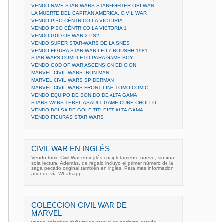
VENDO NAVE STAR WARS STARFIGHTER OBI-WAN
LA MUERTE DEL CAPITÁN AMERICA. CIVIL WAR
VENDO PISO CÉNTRICO LA VICTORIA
VENDO PISO CÉNTRICO LA VICTORIA 1
VENDO GOD OF WAR 2 PS2
VENDO SUPER STAR-WARS DE LA SNES
VENDO FIGURA STAR WAR LEILA BOUSHH 1981
STAR WARS COMPLETO PARA GAME BOY
VENDO GOD OF WAR ASCENSION EDICION
MARVEL CIVIL WARS IRON MAN
MARVEL CIVIL WARS SPIDERMAN
MARVEL CIVIL WARS FRONT LINE TOMO COMIC
VENDO EQUIPO DE SONIDO DE ALTA GAMA
STARS WARS TEBEL ASAULT GAME CUBE CHOLLO
VENDO BOLSA DE GOLF TITLEIST ALTA GAMA
VENDO FIGURAS STAR WARS
CIVIL WAR EN INGLÉS
Vendo tomo Civil War en inglés completamente nuevo, sin una
sola lectura. Además, de regalo incluyo el primer número de la
saga pecado original también en inglés. Para más información
atiendo vía Whatsapp.
COLECCION CIVIL WAR DE
MARVEL
vendo coleccion civil war de marvel en perfecto estado.