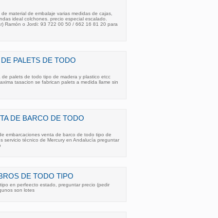
o de material de embalaje varias medidas de cajas,
ndas ideal colchones. precio especial escalado.
tar) Ramón o Jordi: 93 722 00 50 / 662 16 81 20 para
DE PALETS DE TODO
de palets de todo tipo de madera y plastico etcc
 maxima tasacion se fabrican palets a medida llame sin
TA DE BARCO DE TODO
 de embarcaciones venta de barco de todo tipo de
 servicio técnico de Mercury en Andalucía preguntar
o
IBROS DE TODO TIPO
 tipo en perfeecto estado, preguntar precio (pedir
lgunos son lotes