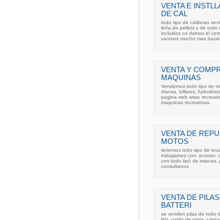
VENTA E INSTL
DE CAL
todo tipo de calderas ven
leña de pellets y de todo
incluidos os damos el cert
vanmos mucho mas barat
VENTA Y COMPR
MAQUINAS
Vendemos todo tipo de maq
dianas, billares, futbolin
pagina web www. recreati
maquinas recreativas.
VENTA DE REPU
MOTOS
tenemos todo tipo de re
trabajamos con: scooter, ca
con todo tipò de marcas. 
consultanos
VENTA DE PILAS
BATTERI
se venden pilas de todo ti
litio. oxido de plata, carg