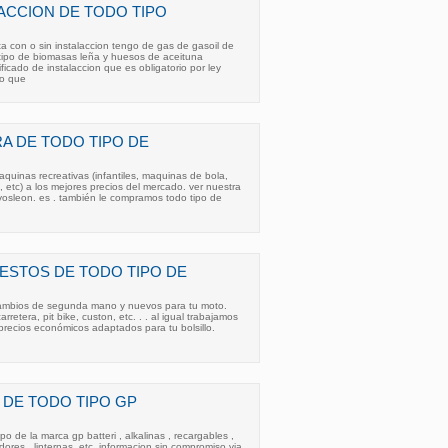
LACCION DE TODO TIPO
ta con o sin instalaccion tengo de gas de gasoil de
 tipo de biomasas leña y huesos de aceituna
ificado de instalaccion que es obligatorio por ley
o que
A DE TODO TIPO DE
uinas recreativas (infantiles, maquinas de bola,
es, etc) a los mejores precios del mercado. ver nuestra
vosleon. es . también le compramos todo tipo de
ESTOS DE TODO TIPO DE
cambios de segunda mano y nuevos para tu moto.
rretera, pit bike, custon, etc. . . al igual trabajamos
precios económicos adaptados para tu bolsillo.
 DE TODO TIPO GP
po de la marca gp batteri , alkalinas , recargables ,
adores , linternas, etc. informacion sin compromiso via