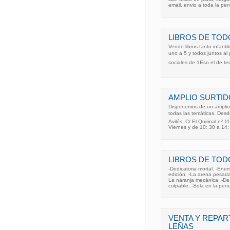
email. envio a toda la pen
LIBROS DE TOD
Vendo libros tanto infant
uno a 5 y todos juntos al
sociales de 1Eso el de te
AMPLIO SURTID
Disponemos de un amplio 
todas las temáticas. Des
Avilés, C/ El Quirinal nº 
Viernes y de 10: 30 a 14: 
LIBROS DE TODO
-Dedicatoria mortal. -Ene
edición. -La arena pesada.
La naranja mecánica. -De
culpable. -Sola en la pen
VENTA Y REPAR
LEÑAS