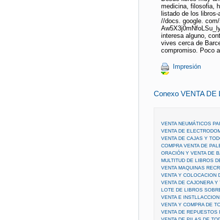
medicina, filosofia, 
listado de los libros
//docs. google. co
Aw5X3j0mNfoLSu_lyN
interesa alguno, con
vives cerca de Barce
compromiso. Poco a p
Impresión
Conexo VENTA DE
VENTA NEUMÁTICOS PA
VENTA DE ELECTRODOM
VENTA DE CAJAS Y TOD
COMPRA VENTA DE PAL
ORACIÓN Y VENTA DE 
MULTITUD DE LIBROS D
VENTA MAQUINAS RECR
VENTA Y COLOCACION D
VENTA DE CAJONERA Y
LOTE DE LIBROS SOBR
VENTA E INSTLLACCION
VENTA Y COMPRA DE T
VENTA DE REPUESTOS 
VENTA DE PILAS DE TO