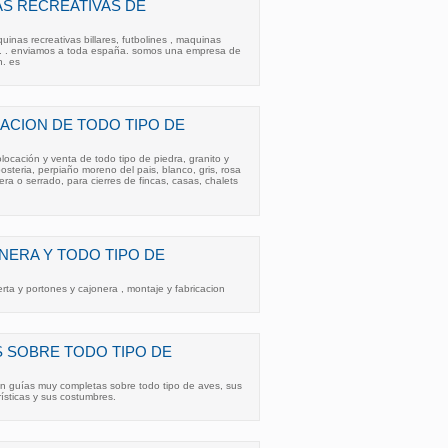
S RECREATIVAS DE
inas recreativas billares, futbolines , maquinas
. . . . enviamos a toda españa. somos una empresa de
n. es
ACION DE TODO TIPO DE
locación y venta de todo tipo de piedra, granito y
steria, perpiaño moreno del pais, blanco, gris, rosa
era o serrado, para cierres de fincas, casas, chalets
NERA Y TODO TIPO DE
rta y portones y cajonera , montaje y fabricacion
S SOBRE TODO TIPO DE
on guías muy completas sobre todo tipo de aves, sus
ísticas y sus costumbres.