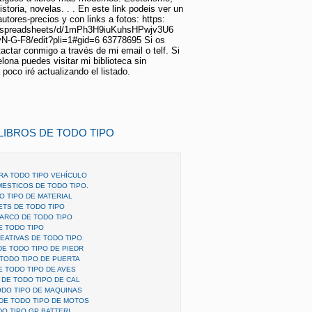
historia, novelas. . . En este link podeis ver un
-autores-precios y con links a fotos: https:
m/spreadsheets/d/1mPh3H9iuKuhsHPwjv3U6
-G-F8/edit?pli=1#gid=6 63778695 Si os
tactar conmigo a través de mi email o telf. Si
lona puedes visitar mi biblioteca sin
oco iré actualizando el listado.
 LIBROS DE TODO TIPO
RA TODO TIPO VEHÍCULO
ESTICOS DE TODO TIPO.
O TIPO DE MATERIAL
ETS DE TODO TIPO
BARCO DE TODO TIPO
E TODO TIPO
EATIVAS DE TODO TIPO
E TODO TIPO DE PIEDR
 TODO TIPO DE PUERTA
E TODO TIPO DE AVES
 DE TODO TIPO DE CAL
ODO TIPO DE MAQUINAS
DE TODO TIPO DE MOTOS
DO TIPO GP BATTERI