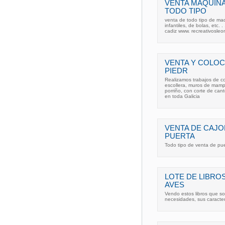
VENTA MAQUINA
TODO TIPO
venta de todo tipo de maqu
infantiles, de bolas, etc
cadiz www. recreativosleo
VENTA Y COLOC
PIEDR
Realizamos trabajos de co
escollera, muros de mampo
porriño, con corte de cant
en toda Galicia
VENTA DE CAJO
PUERTA
Todo tipo de venta de pue
LOTE DE LIBRO
AVES
Vendo estos libros que s
necesidades, sus caracter