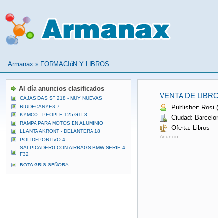
Armanax
»
FORMACIóN Y LIBROS
Al día anuncios clasificados
VENTA DE LIBR
CAJAS DAS ST 218 - MUY NUEVAS
RIUDECANYES 7
Publisher: Rosi (
KYMCO - PEOPLE 125 GTI 3
Ciudad: Barcelo
RAMPA PARA MOTOS EN ALUMINIO
Oferta: Libros
LLANTA AKRONT - DELANTERA 18
Anuncio
POLIDEPORTIVO 4
SALPICADERO CON AIRBAGS BMW SERIE 4
F32
BOTA GRIS SEÑORA