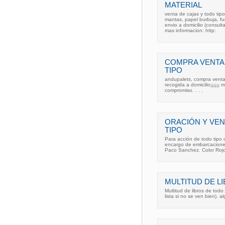
MATERIAL
venta de cajas y todo tip
mantas, papel burbuja, fu
envio a domicilio (consul
mas informacion: http:
COMPRA VENTA 
TIPO
andupalets, compra venta 
recogida a domicilio¡¡¡¡¡¡
compromiso. . . .
ORACIÓN Y VEN
TIPO
Para acción de todo tipo
encargo de embarcaciones
Paco Sanchez. Color Roj
MULTITUD DE L
Multitud de libros de todo
lista si no se ven bien). a