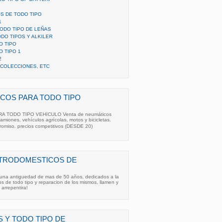
S DE TODO TIPO
1
TODO TIPO DE LEÑAS
DO TIPOS Y ALKILER
O TIPO
 TIPO 1
2
 COLECCIONES, ETC
COS PARA TODO TIPO
A TODO TIPO VEHíCULO Venta de neumáticos
amiones, vehículos agrícolas, motos y bicicletas.
romiso. precios competitivos (DESDE 20)
CTRODOMESTICOS DE
na antiguedad de mas de 50 años, dedicados a la
s de todo tipo y reparacion de los mismos, llamen y
 arrepentira!
S Y TODO TIPO DE