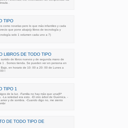
insula .
O TIPO
iles como novelas pero lo que más infantiles y cada
 precio que pone abajo(y libros de tecnología y
cnología solo 1 volumen cada uno a 7)
O LIBROS DE TODO TIPO
surtido de libros nuevos y de segunda mano de
de 1 . Somos tienda. Se pueden ver en persona en
11 Bajo, en horario de 10: 00 a 20: 00 de Lunes a
00 l
 TIPO 1
migos de la luz. -Familia no hay más que una(6ª
 -La soledad era esto. -El otro árbol de Guernica. -
 amor y de sombra. -Cuando digo no, me siento
umbr
TO DE TODO TIPO DE