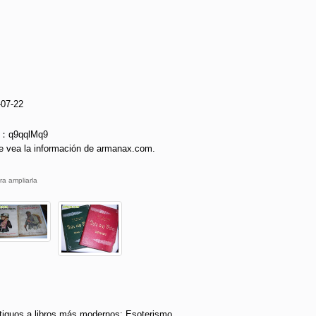
-07-22
e：q9qqlMq9
e vea la información de armanax.com.
ra ampliarla
tiguos a libros más modernos: Esoterismo,