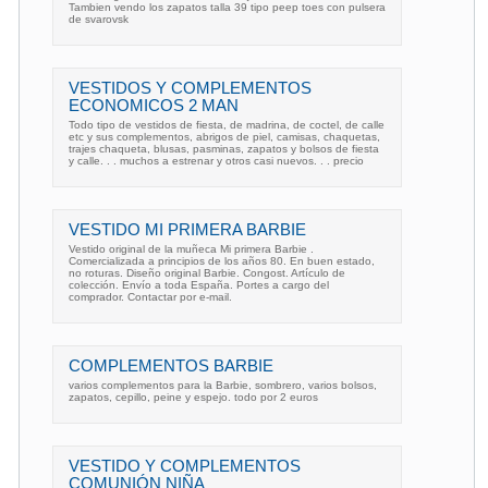
Tambien vendo los zapatos talla 39 tipo peep toes con pulsera
de svarovsk
VESTIDOS Y COMPLEMENTOS
ECONOMICOS 2 MAN
Todo tipo de vestidos de fiesta, de madrina, de coctel, de calle
etc y sus complementos, abrigos de piel, camisas, chaquetas,
trajes chaqueta, blusas, pasminas, zapatos y bolsos de fiesta
y calle. . . muchos a estrenar y otros casi nuevos. . . precio
VESTIDO MI PRIMERA BARBIE
Vestido original de la muñeca Mi primera Barbie .
Comercializada a principios de los años 80. En buen estado,
no roturas. Diseño original Barbie. Congost. Artículo de
colección. Envío a toda España. Portes a cargo del
comprador. Contactar por e-mail.
COMPLEMENTOS BARBIE
varios complementos para la Barbie, sombrero, varios bolsos,
zapatos, cepillo, peine y espejo. todo por 2 euros
VESTIDO Y COMPLEMENTOS
COMUNIÓN NIÑA