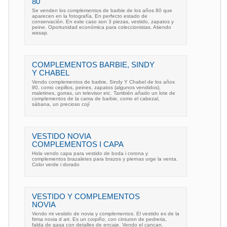
80
Se venden los complementos de barbie de los años 80 que
aparecen en la fotografía. En perfecto estado de
conservación. En este caso son 3 piezas, vestido, zapatos y
peine. Oportunidad económica para coleccionistas. Atiendo
wasap.
COMPLEMENTOS BARBIE, SINDY
Y CHABEL
Vendo complementos de barbie, Sindy Y Chabel de los años
90, como cepillos, peines, zapatos (algunos vendidos),
maletines, gorras, un televisor etc. También añado un lote de
complementos de la cama de barbie, como el cabezal,
sábana, un precioso cojí
VESTIDO NOVIA
COMPLEMENTOS I CAPA
Hola vendo capa para vestido de boda i corona y
complementos brazaletes para brazos y piernas urge la venta.
Color verde i dorado
VESTIDO Y COMPLEMENTOS
NOVIA
Vendo mi vestido de novia y complementos. El vestido es de la
firma novia d art. Es un corpiño, con cinturon de pedreria,
falda de gasa con detalles de encaje. Vendo el cancan.