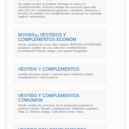
No realizo envíos ni cambios. Entrega en mano en
Carabanchel Alto. Precioso vestido de comunión para niña
talla 125 con complementos (guantes, calcetines, limosnera y
tocado). El vestido y los complementos conservan su embalaje
original. Información:
NOVIAS¡¡¡ VESTIDOS Y
COMPLEMENTOS ECONOM
Vendo vestidos de novia, 90e unidad. NUEVOS A ESTRENAR,
quedaron sueltos de una coleccion. Complementos
económicos!! Atiendo watsp, y te mando fotografias
VESTIDO Y COMPLEMENTOS
vestido precioso usado 1 sola vez para madrina y regalo
complementos. Color burdeos
VESTIDO Y COMPLEMENTOS
COMUNION
Vendo vestido de comunion de la temporada pasada en
perfecto estado. Regalo complementos: diadema y zapatos.
Talla 12. Atiendo wasap. Color Blanco roto / beig