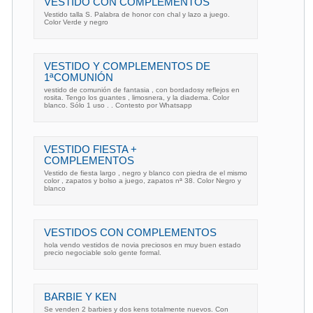
VESTIDO CON COMPLEMENTOS
Vestido talla S. Palabra de honor con chal y lazo a juego.
Color Verde y negro
VESTIDO Y COMPLEMENTOS DE
1ªCOMUNIÓN
vestido de comunión de fantasia , con bordadosy reflejos en
rosita. Tengo los guantes , limosnera, y la diadema. Color
blanco. Sólo 1 uso . . Contesto por Whatsapp
VESTIDO FIESTA +
COMPLEMENTOS
Vestido de fiesta largo , negro y blanco con piedra de el mismo
color , zapatos y bolso a juego, zapatos nª 38. Color Negro y
blanco
VESTIDOS CON COMPLEMENTOS
hola vendo vestidos de novia preciosos en muy buen estado
precio negociable solo gente formal.
BARBIE Y KEN
Se venden 2 barbies y dos kens totalmente nuevos. Con