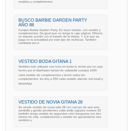
vestidos y complementos.
BUSCO BARBIE GARDEN PARTY
AÑO 88
Compro Barbie Garden Party. En buen estado, con vestido y
complementos. Da igual que no tenga la caja original. Ofrezco
un importe acorde con el estado de la misma. Y a lo que se
paga en la actualidad por este tipo de muñecas. También
cambiaria por p
VESTIDO BODA GITANA 1
Vestidos solo utilizado una hora en boda lo vendo por no usar,
hecho por el diseñador Ismael de valladolid costaba 1000
cada vestido sin complementos y tenen todos los
complementos, los doy a 650 cada vestido atiendo mvl email y
whatsApp
VESTIDO DE NOVIA GITANA 28
Se vende vestido de novia talla 38 con cancan de seis aros
sombrilla y gorrito pendientes collar anillo zapatos numero 38
también tengo vestido de segundas color franguesa con dos
metros de cola, complementos y vestido de ajuntamiento tres
vestidos y