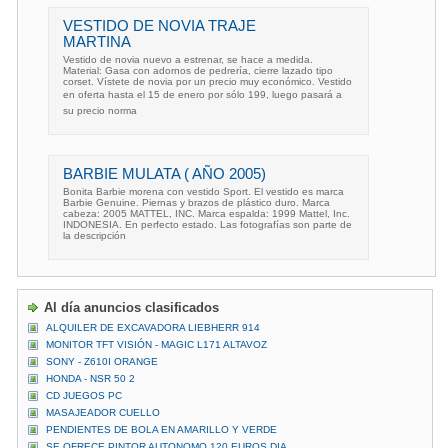
VESTIDO DE NOVIA TRAJE
MARTINA
Vestido de novia nuevo a estrenar, se hace a medida.
Material: Gasa con adornos de pedrería, cierre lazado tipo
corset. Vístete de novia por un precio muy económico. Vestido
en oferta hasta el 15 de enero por sólo 199, luego pasará a
su precio norma
BARBIE MULATA ( AÑO 2005)
Bonita Barbie morena con vestido Sport. El vestido es marca
Barbie Genuine. Piernas y brazos de plástico duro. Marca
cabeza: 2005 MATTEL, INC. Marca espalda: 1999 Mattel, Inc.
INDONESIA. En perfecto estado. Las fotografías son parte de
la descripción
Al día anuncios clasificados
ALQUILER DE EXCAVADORA LIEBHERR 914
MONITOR TFT VISIÓN - MAGIC L171 ALTAVOZ
SONY - Z610I ORANGE
HONDA - NSR 50 2
CD JUEGOS PC
MASAJEADOR CUELLO
PENDIENTES DE BOLA EN AMARILLO Y VERDE
SE OFRECE PINTOR AUTONOMO 120 EUROS DIA