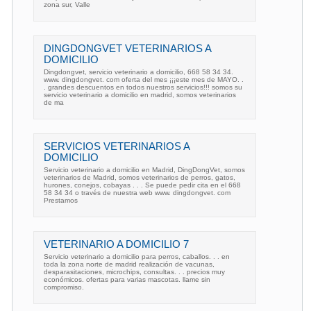
zona sur, Valle
DINGDONGVET VETERINARIOS A
DOMICILIO
Dingdongvet, servicio veterinario a domicilio, 668 58 34 34.
www. dingdongvet. com oferta del mes ¡¡¡este mes de MAYO. .
. grandes descuentos en todos nuestros servicios!!! somos su
servicio veterinario a domicilio en madrid, somos veterinarios
de ma
SERVICIOS VETERINARIOS A
DOMICILIO
Servicio veterinario a domicilio en Madrid, DingDongVet, somos
veterinarios de Madrid, somos veterinarios de perros, gatos,
hurones, conejos, cobayas . . . Se puede pedir cita en el 668
58 34 34 o través de nuestra web www. dingdongvet. com
Prestamos
VETERINARIO A DOMICILIO 7
Servicio veterinario a domicilio para perros, caballos. . . en
toda la zona norte de madrid realización de vacunas,
desparasitaciones, microchips, consultas. . . precios muy
económicos. ofertas para varias mascotas. llame sin
compromiso.