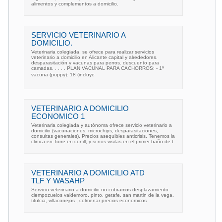
alimentos y complementos a domicilio.
SERVICIO VETERINARIO A
DOMICILIO.
Veterinaria colegiada, se ofrece para realizar servicios
veterinario a domicilio en Alicante capital y alrededores.
desparasitación y vacunas para perros. descuento para
camadas. . . . . PLAN VACUNAL PARA CACHORROS: - 1ª
vacuna (puppy): 18 (incluye
VETERINARIO A DOMICILIO
ECONOMICO 1
Veterinaria colegiada y autónoma ofrece servicio veterinario a
domicilio (vacunaciones, microchips, desparasitaciones,
consultas generales). Precios asequibles anticrisis. Tenemos la
clinica en Torre en conill, y si nos visitas en el primer baño de t
VETERINARIO A DOMICILIO ATD
TLF Y WASAHP
Servicio veterinario a domicilio no cobramos desplazamiento
ciempozuelos valdemoro, pinto, getafe, san martin de la vega,
titulcia, villaconejos , colmenar precios economicos