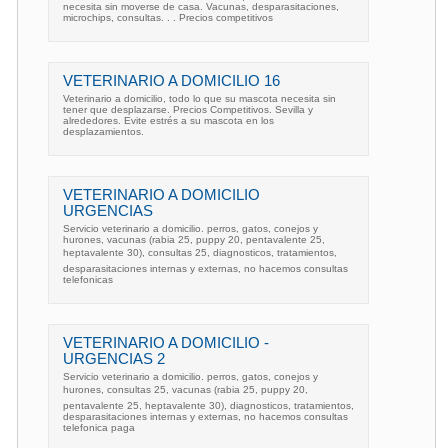
necesita sin moverse de casa. Vacunas, desparasitaciones,
microchips, consultas. . . Precios competitivos
VETERINARIO A DOMICILIO 16
Veterinario a domicilio, todo lo que su mascota necesita sin
tener que desplazarse. Precios Competitivos. Sevilla y
alrededores. Evite estrés a su mascota en los
desplazamientos.
VETERINARIO A DOMICILIO
URGENCIAS
Servicio veterinario a domicilio. perros, gatos, conejos y
hurones, vacunas (rabia 25, puppy 20, pentavalente 25,
heptavalente 30), consultas 25, diagnosticos, tratamientos,
desparasitaciones internas y externas, no hacemos consultas
telefonicas
VETERINARIO A DOMICILIO -
URGENCIAS 2
Servicio veterinario a domicilio. perros, gatos, conejos y
hurones, consultas 25, vacunas (rabia 25, puppy 20,
pentavalente 25, heptavalente 30), diagnosticos, tratamientos,
desparasitaciones internas y externas, no hacemos consultas
telefonica paga