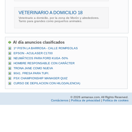
VETERINARIO A DOMICILIO 18
Veterinario a domicilio, por la zona de Morón y alrededores.
Tanto para grandes como pequeños animales.
Al día anuncios clasificados
1ª PISTA LA BARROSA - CALLE ROMPEOLAS
EPSON - ACULASER C1700
NEUMÁTICOS PARA FORD KUGA -50%
HOMBRE RESPONSABLE CON CARÁCTER
TRONA JANE COMO NUEVA
9041. FRESA PARA TUPI.
PSX CHAMPIONSHIP MANAGER QUIZ
CURSO DE DEPILACION CON HILO(VALENCIA)
© 2026 armanax.com. All Rights Reserved.
Contáctenos
|
Política de privacidad
|
Política de cookies