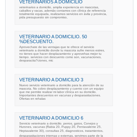
VETERINARIOS A DOMICILIO
veterinarios a domicilio, amplia experiencia en mascotas,
caballos y vacas, además contamos con clínica de referencia
totalmente equipada, realizamos servicios en ávila y provincia,
pida presupuesto sin compromiso,
VETERINARIO A DOMICILIO. 50
%DESCUENTO.
Aprovechate de las ventajas que te ofrece el servicio
veterinario a domicilio donde tu mascota sufre menos estres,
no tienes que hacer desplazamiento y aprovehas mejor tu
tiempo. servicios con descuento como son, vacunaciones,
desparacita?ciones, mic
VETERINARIO A DOMICILIO 3
Nuevo servicio veterinario a domicilio para la atención de su
mascota. No cobro desplazamiento y cuento con un equipo
que me permite realizar mi labor clínica en su domicilio.
Importantes descuentos en vacunas y desparasitaciones.
Ofertas en rehalas
VETERINARIO A DOMICILIO 6
Servicio veterinario a domicilio. perros, gatos, Conejos y
Hurones, vacunas (Rabia 20, Puppy 20, Pentavalente 25,
Heptavalente 30), consultas 25, diagnosticos, tratamientos,
desparasitaciones internas y externas, servimos parte de la