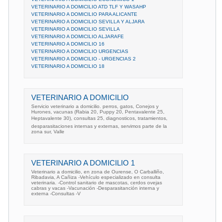
VETERINARIO A DOMICILIO ATD TLF Y WASAHP
VETERINARIO A DOMICILIO PARA ALICANTE
VETERINARIO A DOMICILIO SEVILLA Y ALJARA
VETERINARIO A DOMICILIO SEVILLA
VETERINARIO A DOMICILIO ALJARAFE
VETERINARIO A DOMICILIO 16
VETERINARIO A DOMICILIO URGENCIAS
VETERINARIO A DOMICILIO - URGENCIAS 2
VETERINARIO A DOMICILIO 18
VETERINARIO A DOMICILIO
Servicio veterinario a domicilio. perros, gatos, Conejos y
Hurones, vacunas (Rabia 20, Puppy 20, Pentavalente 25,
Heptavalente 30), consultas 25, diagnosticos, tratamientos,
desparasitaciones internas y externas, servimos parte de la
zona sur, Valle
VETERINARIO A DOMICILIO 1
Veterinario a domicilio, en zona de Ourense, O Carballiño,
Ribadavia, A Cañiza -Vehículo especializado en consulta
veterinaria. -Control sanitario de mascotas, cerdos ovejas
cabras y vacas -Vacunación -Desparasitanción interna y
externa -Consultas -V