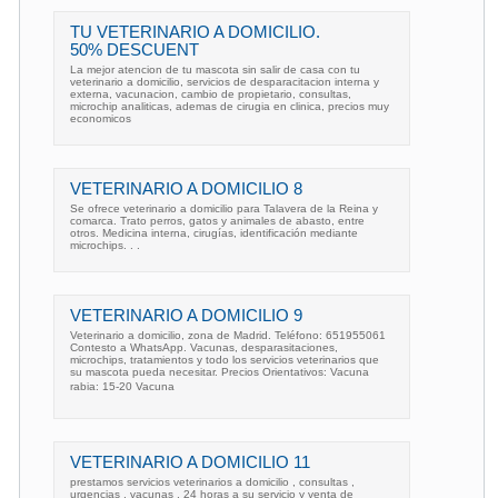
TU VETERINARIO A DOMICILIO.
50% DESCUENT
La mejor atencion de tu mascota sin salir de casa con tu
veterinario a domicilio, servicios de desparacitacion interna y
externa, vacunacion, cambio de propietario, consultas,
microchip analiticas, ademas de cirugia en clinica, precios muy
economicos
VETERINARIO A DOMICILIO 8
Se ofrece veterinario a domicilio para Talavera de la Reina y
comarca. Trato perros, gatos y animales de abasto, entre
otros. Medicina interna, cirugías, identificación mediante
microchips. . .
VETERINARIO A DOMICILIO 9
Veterinario a domicilio, zona de Madrid. Teléfono: 651955061
Contesto a WhatsApp. Vacunas, desparasitaciones,
microchips, tratamientos y todo los servicios veterinarios que
su mascota pueda necesitar. Precios Orientativos: Vacuna
rabia: 15-20 Vacuna
VETERINARIO A DOMICILIO 11
prestamos servicios veterinarios a domicilio , consultas ,
urgencias , vacunas , 24 horas a su servicio y venta de