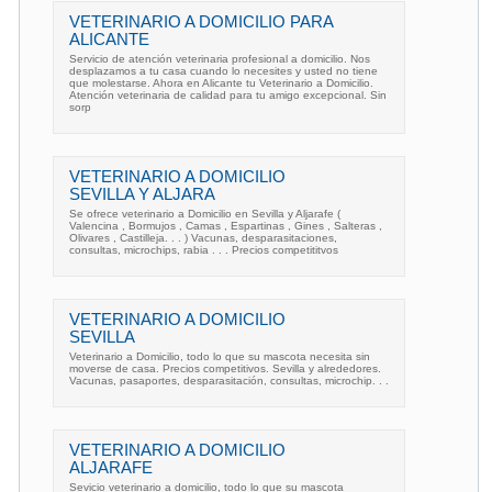
VETERINARIO A DOMICILIO PARA
ALICANTE
Servicio de atención veterinaria profesional a domicilio. Nos
desplazamos a tu casa cuando lo necesites y usted no tiene
que molestarse. Ahora en Alicante tu Veterinario a Domicilio.
Atención veterinaria de calidad para tu amigo excepcional. Sin
sorp
VETERINARIO A DOMICILIO
SEVILLA Y ALJARA
Se ofrece veterinario a Domicilio en Sevilla y Aljarafe (
Valencina , Bormujos , Camas , Espartinas , Gines , Salteras ,
Olivares , Castilleja. . . ) Vacunas, desparasitaciones,
consultas, microchips, rabia . . . Precios competititvos
VETERINARIO A DOMICILIO
SEVILLA
Veterinario a Domicilio, todo lo que su mascota necesita sin
moverse de casa. Precios competitivos. Sevilla y alrededores.
Vacunas, pasaportes, desparasitación, consultas, microchip. . .
VETERINARIO A DOMICILIO
ALJARAFE
Sevicio veterinario a domicilio, todo lo que su mascota