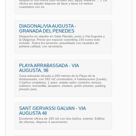
despacho 300 euros todo incluido (luz, agua, limpieza. . . ). La
oficina en alquiler dispone de llave y tiene 14 metros
cuadrados con es
DIAGONAL/VIA AUGUSTA -
GRANADA DEL PENEDES
Despacho en alquiler en Gala Placidia, junto a Via Augusta y
la Diagonal. Precio por espacio coworking 150 euros todo
incluido. Todos los servicios, amueblado con muebles de
primera calidad, con secretaría.
PLAYA ARRABASSADA - VIA
AUGUSTA, 98
Casa adosada situada a 200 metros de la Playa de la
Arrabassada, con 282 m2 construidos, 4 habitaciones (1suite),
2 baños completos, 1 aseo, amplio salón comedor, terraza,
solárium, buhardilla, lavadero, trastero, jardín privado, parking
privado para
SANT GERVASSI GALVAN - VIA
AUGUSTA 48
Excelente oficina de 185 m2 con dos baños, exterior. Edificio
de oficinas, dispone 4 ascensores.