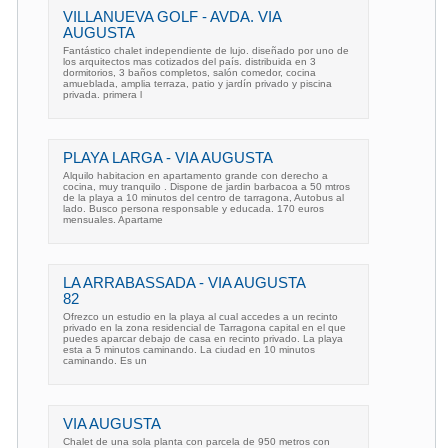
VILLANUEVA GOLF - AVDA. VIA
AUGUSTA
Fantástico chalet independiente de lujo. diseñado por uno de
los arquitectos mas cotizados del país. distribuida en 3
dormitorios, 3 baños completos, salón comedor, cocina
amueblada, amplia terraza, patio y jardín privado y piscina
privada. primera l
PLAYA LARGA - VIA AUGUSTA
Alquilo habitacion en apartamento grande con derecho a
cocina, muy tranquilo . Dispone de jardin barbacoa a 50 mtros
de la playa a 10 minutos del centro de tarragona, Autobus al
lado. Busco persona responsable y educada. 170 euros
mensuales. Apartame
LA ARRABASSADA - VIA AUGUSTA
82
Ofrezco un estudio en la playa al cual accedes a un recinto
privado en la zona residencial de Tarragona capital en el que
puedes aparcar debajo de casa en recinto privado. La playa
esta a 5 minutos caminando. La ciudad en 10 minutos
caminando. Es un
VIA AUGUSTA
Chalet de una sola planta con parcela de 950 metros con