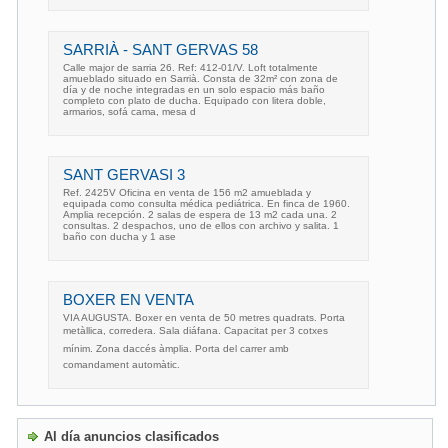
SARRIÀ - SANT GERVAS 58
Calle major de sarria 26. Ref: 412-01/V. Loft totalmente
amueblado situado en Sarrià. Consta de 32m² con zona de
día y de noche integradas en un solo espacio más baño
completo con plato de ducha. Equipado con litera doble,
armarios, sofá cama, mesa d
SANT GERVASI 3
Ref. 2425V Oficina en venta de 156 m2 amueblada y
equipada como consulta médica pediátrica. En finca de 1960.
Amplia recepción. 2 salas de espera de 13 m2 cada una. 2
consultas. 2 despachos, uno de ellos con archivo y salita. 1
baño con ducha y 1 ase
BOXER EN VENTA
VIA AUGUSTA. Boxer en venta de 50 metres quadrats. Porta
metàllica, corredera. Sala diáfana. Capacitat per 3 cotxes
mínim. Zona daccés àmplia. Porta del carrer amb
comandament automàtic.
Al día anuncios clasificados