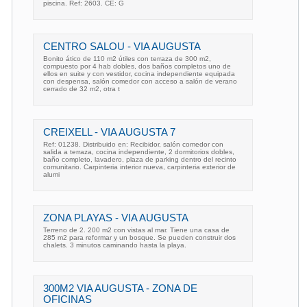
piscina. Ref: 2603. CE: G
CENTRO SALOU - VIA AUGUSTA
Bonito ático de 110 m2 útiles con terraza de 300 m2,
compuesto por 4 hab dobles, dos baños completos uno de
ellos en suite y con vestidor, cocina independiente equipada
con despensa, salón comedor con acceso a salón de verano
cerrado de 32 m2, otra t
CREIXELL - VIA AUGUSTA 7
Ref: 01238. Distribuido en: Recibidor, salón comedor con
salida a terraza, cocina independiente, 2 dormitorios dobles,
baño completo, lavadero, plaza de parking dentro del recinto
comunitario. Carpinteria interior nueva, carpinteria exterior de
alumi
ZONA PLAYAS - VIA AUGUSTA
Terreno de 2. 200 m2 con vistas al mar. Tiene una casa de
285 m2 para reformar y un bosque. Se pueden construir dos
chalets. 3 minutos caminando hasta la playa.
300M2 VIA AUGUSTA - ZONA DE
OFICINAS