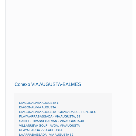
Conexo VIA AUGUSTA-BALMES
DIAGONAL/VIA AUGUSTA 1
DIAGONAL/VIA AUGUSTA
DIAGONAL/VIA AUGUSTA - GRANADA DEL PENEDES
PLAYA ARRABASSADA - VIA AUGUSTA, 98
SANT GERVASSI GALVAN - VIA AUGUSTA 48
VILLANUEVA GOLF - AVDA. VIA AUGUSTA
PLAYA LARGA - VIA AUGUSTA
LA ARRABASSADA - VIA AUGUSTA 82