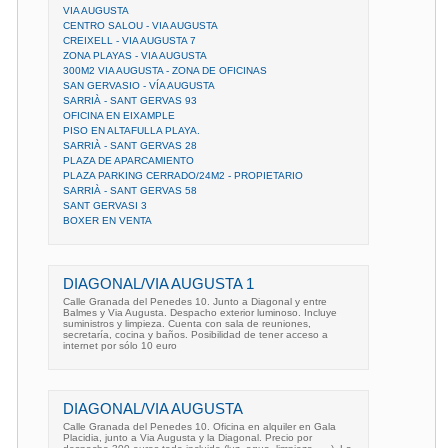
VIA AUGUSTA
CENTRO SALOU - VIA AUGUSTA
CREIXELL - VIA AUGUSTA 7
ZONA PLAYAS - VIA AUGUSTA
300M2 VIA AUGUSTA - ZONA DE OFICINAS
SAN GERVASIO - VÍA AUGUSTA
SARRIÀ - SANT GERVAS 93
OFICINA EN EIXAMPLE
PISO EN ALTAFULLA PLAYA.
SARRIÀ - SANT GERVAS 28
PLAZA DE APARCAMIENTO
PLAZA PARKING CERRADO/24M2 - PROPIETARIO
SARRIÀ - SANT GERVAS 58
SANT GERVASI 3
BOXER EN VENTA
DIAGONAL/VIA AUGUSTA 1
Calle Granada del Penedes 10. Junto a Diagonal y entre
Balmes y Via Augusta. Despacho exterior luminoso. Incluye
suministros y limpieza. Cuenta con sala de reuniones,
secretaría, cocina y baños. Posibilidad de tener acceso a
internet por sólo 10 euro
DIAGONAL/VIA AUGUSTA
Calle Granada del Penedes 10. Oficina en alquiler en Gala
Placidia, junto a Via Augusta y la Diagonal. Precio por