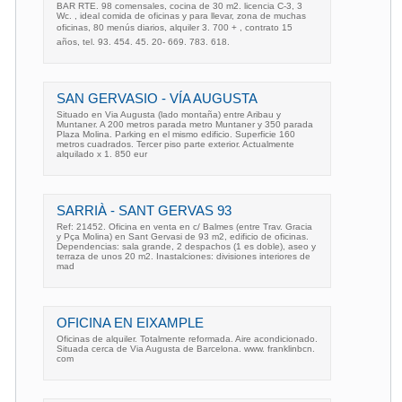
BAR RTE. 98 comensales, cocina de 30 m2. licencia C-3, 3
Wc. , ideal comida de oficinas y para llevar, zona de muchas
oficinas, 80 menús diarios, alquiler 3. 700 + , contrato 15
años, tel. 93. 454. 45. 20- 669. 783. 618.
SAN GERVASIO - VÍA AUGUSTA
Situado en Via Augusta (lado montaña) entre Aribau y
Muntaner. A 200 metros parada metro Muntaner y 350 parada
Plaza Molina. Parking en el mismo edificio. Superficie 160
metros cuadrados. Tercer piso parte exterior. Actualmente
alquilado x 1. 850 eur
SARRIÀ - SANT GERVAS 93
Ref: 21452. Oficina en venta en c/ Balmes (entre Trav. Gracia
y Pça Molina) en Sant Gervasi de 93 m2, edificio de oficinas.
Dependencias: sala grande, 2 despachos (1 es doble), aseo y
terraza de unos 20 m2. Inastalciones: divisiones interiores de
mad
OFICINA EN EIXAMPLE
Oficinas de alquiler. Totalmente reformada. Aire acondicionado.
Situada cerca de Via Augusta de Barcelona. www. franklinbcn.
com