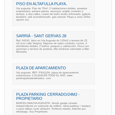
PISO EN ALTAFULLA PLAYA.
Via augusta. Piso de 70m², 2 habitaciones dobles, armarios
empotrados, primera planta, ascensor, amplio comedor y
terraza, a dos calles, cuarto de baño recién reformado, galería
lavadero, airé acondicionado, gas natural. Playa a unos 100m.
opcion coc
SARRIÀ - SANT GERVAS 28
Ref: 04243. ático en Via Augusta de 135m2 y terraza de 25
m2 (con calle Vergós). Dispone de salon comedor, cocina, 3
dormitorios dobles, 2 baños. parquet y calefacción. Finca con
ascensor y servicio de porteria. Alto luminoso orientado a Mar-
Montaña.
PLAZA DE APARCAMIENTO
Via augusta. REF: PSA1104. plaza de aparcamiento
subterranea -2 ALQUILER TODO EL AñO. www.
peritosjudicialesdesalou. com
PLAZA PARKING CERRADO/24M2 -
PROPIETARIO
BARCELONA/VIA AUGUSTA. Vendo garaje cerrado
independiente en subsuelo de edificio. Ideal parking + trastero
o para utilizar como almacén. Perfecto estado. Atiendo por
whatsapp. Soy Propietario.