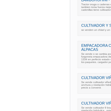
Tractor oruga o cadenas v
tambien toma fuerza mejor
cadenillas tiene cultivador
CULTIVADOR Y S
se venden un chisel y un c
EMPACADORA C
ALPACAS
Se vende o se cambia po
furgoneta empacadora de
1334 en perfecto estado d
los paquetes. cargador pa
CULTIVADOR VI
Se vende cultivador viñe
anchura y nivelación hidr
precio a convenir.
CULTIVADOR VI
Se vende cultivador 9 bra
nivelación hidráulica , e