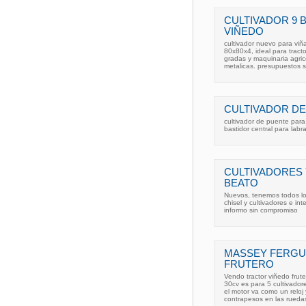
CULTIVADOR 9
VIÑEDO
cultivador nuevo para vi
80x80x4, ideal para tract
gradas y maquinaria agrico
metalicas. presupuestos s
CULTIVADOR DE
cultivador de puente para
bastidor central para labrar
CULTIVADORES 
BEATO
Nuevos, tenemos todos l
chisel y cultivadores e in
informo sin compromiso
MASSEY FERGUS
FRUTERO
Vendo tractor viñedo frut
30cv es para 5 cultivadore
el motor va como un reloj
contrapesos en las ruedas