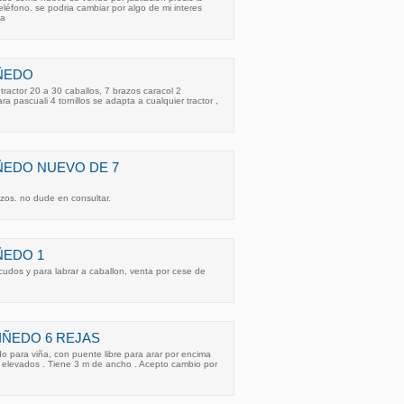
eléfono. se podria cambiar por algo de mi interes
ma
IÑEDO
tractor 20 a 30 caballos, 7 brazos caracol 2
a pascuali 4 tornillos se adapta a cualquier tractor ,
ÑEDO NUEVO DE 7
azos. no dude en consultar.
ÑEDO 1
udos y para labrar a caballon, venta por cese de
IÑEDO 6 REJAS
do para viña, con puente libre para arar por encima
s elevados . Tiene 3 m de ancho . Acepto cambio por