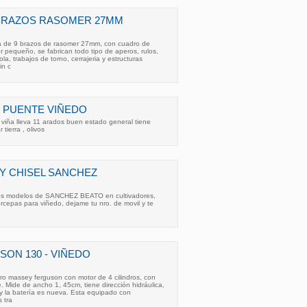
 BRAZOS RASOMER 27MM
ña de 9 brazos de rasomer 27mm, con cuadro de
or pequeño, se fabrican todo tipo de aperos, rulos,
la, trabajos de torno, cerrajeria y estructuras
in c
 PUENTE VIÑEDO
 viña lleva 11 arados buen estado general tiene
 tierra , olivos
Y CHISEL SANCHEZ
os modelos de SANCHEZ BEATO en cultivadores,
tercepas para viñedo, dejame tu nro. de movil y te
ON 130 - VIÑEDO
ero massey ferguson con motor de 4 cilindros, con
. Mide de ancho 1, 45cm, tiene dirección hidráulica,
 y la batería es nueva. Esta equipado con
 tra