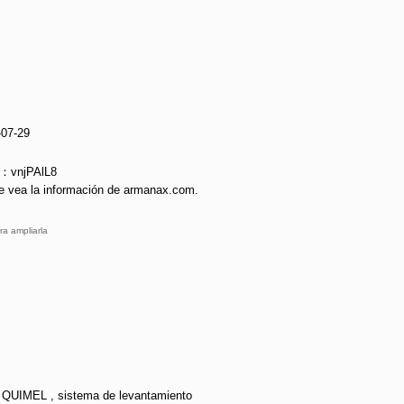
-07-29
e：vnjPAlL8
e vea la información de armanax.com.
ra ampliarla
 QUIMEL , sistema de levantamiento