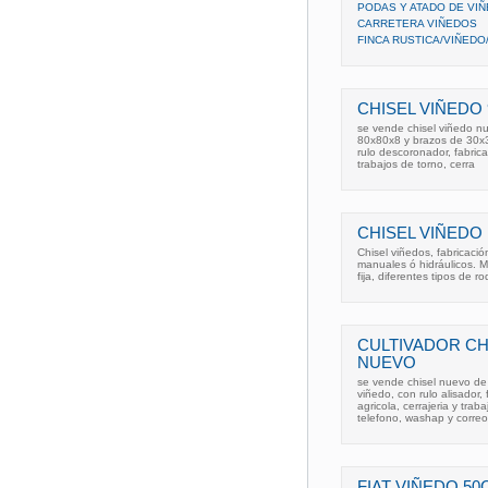
PODAS Y ATADO DE VI
CARRETERA VIÑEDOS
FINCA RUSTICA/VIÑEDO
CHISEL VIÑEDO
se vende chisel viñedo n
80x80x8 y brazos de 30x30
rulo descoronador, fabric
trabajos de torno, cerra
CHISEL VIÑEDO
Chisel viñedos, fabricaci
manuales ó hidráulicos. M
fija, diferentes tipos de r
CULTIVADOR CH
NUEVO
se vende chisel nuevo de
viñedo, con rulo alisador
agricola, cerrajeria y tra
telefono, washap y correo
FIAT VIÑEDO 50