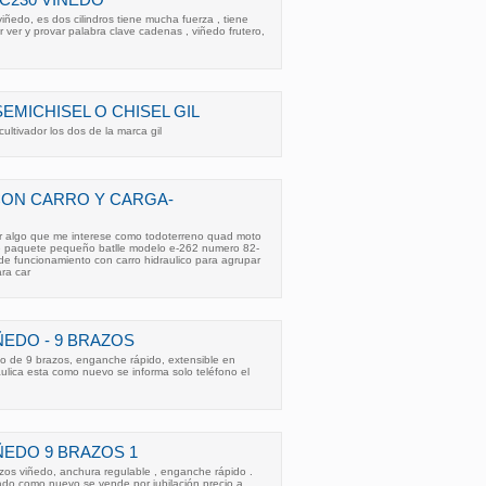
iñedo, es dos cilindros tiene mucha fuerza , tiene
 ver y provar palabra clave cadenas , viñedo frutero,
EMICHISEL O CHISEL GIL
ultivador los dos de la marca gil
ON CARRO Y CARGA-
r algo que me interese como todoterreno quad moto
 paquete pequeño batlle modelo e-262 numero 82-
e funcionamiento con carro hidraulico para agrupar
ra car
ÑEDO - 9 BRAZOS
do de 9 brazos, enganche rápido, extensible en
áulica esta como nuevo se informa solo teléfono el
ÑEDO 9 BRAZOS 1
zos viñedo, anchura regulable , enganche rápido .
stado como nuevo se vende por jubilación precio a