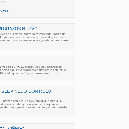
ÑEDO
/URGE
 9 BRAZOS NUEVO
uevo de 9 brazos, apero muy resistente, marco de
, posivilidad de incorporarle rastra de pinchos o
amos todo tipo de maquinaria agricola, reparaciones,
ón modelos 7, 9, 11 brazos Modelos extensibles
odelos con lenvantamiento hidráulico ó estructura
odillos. Melquiades Royo s. l www. quimel. net
ISEL VIÑEDO CON RULO
 9 brazos con rulo, chasis 80x80x8, brazo 30x30
, fabricamos todo tipo de aperos y maquinaria
bajos de torno, presupuestos sin compromiso, atiedo
CV - VIÑEDO