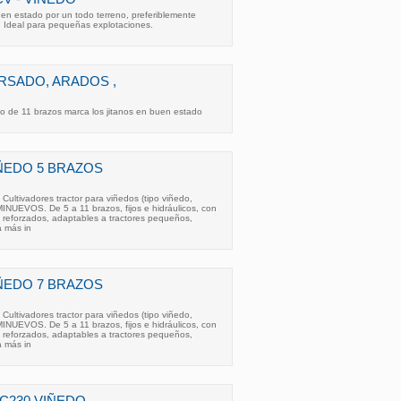
en estado por un todo terreno, preferiblemente
Ideal para pequeñas explotaciones.
ORSADO, ARADOS ,
do de 11 brazos marca los jitanos en buen estado
ÑEDO 5 BRAZOS
Cultivadores tractor para viñedos (tipo viñedo,
UEVOS. De 5 a 11 brazos, fijos e hidráulicos, con
 y reforzados, adaptables a tractores pequeños,
 más in
ÑEDO 7 BRAZOS
Cultivadores tractor para viñedos (tipo viñedo,
UEVOS. De 5 a 11 brazos, fijos e hidráulicos, con
 y reforzados, adaptables a tractores pequeños,
 más in
 C230 VIÑEDO