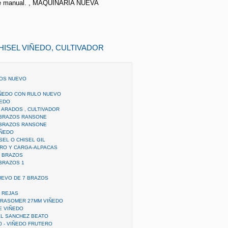
ible manual. , MAQUINARIA NUEVA
CHISEL VIÑEDO, CULTIVADOR
ZOS NUEVO
IÑEDO CON RULO NUEVO
ÑEDO
 ARADOS , CULTIVADOR
 BRAZOS RANSONE
 BRAZOS RANSONE
IÑEDO
SEL O CHISEL GIL
RO Y CARGA-ALPACAS
9 BRAZOS
BRAZOS 1
UEVO DE 7 BRAZOS
6 REJAS
 RASOMER 27MM VIÑEDO
E VIÑEDO
EL SANCHEZ BEATO
 - VIÑEDO FRUTERO