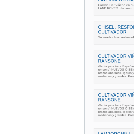
Cambio Fiat Viñedo en bu
LAND ROVER o lo vendo. 
CHISEL , RESF
CULTIVADOR
Se vende chisel resforza
CULTIVADOR VI
RANSONE
-Venta para toda España- 
ronsone) NUEVOS O SEMIN
brazos abatibles, ligeros
medianos y grandes. Para
CULTIVADOR VI
RANSONE
-Venta para toda España- 
ronsone) NUEVOS O SEMIN
brazos abatibles, ligeros
medianos y grandes. Para
LAMBORGHINI -