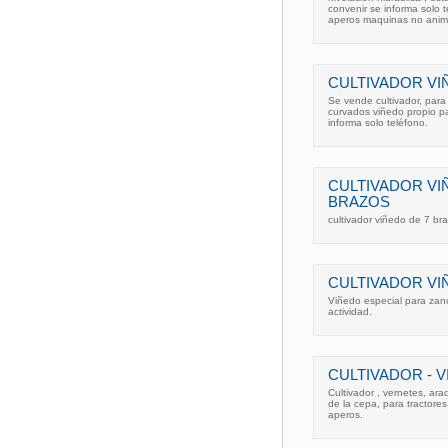
convenir se informa solo t
aperos maquinas no ani
CULTIVADOR V
Se vende cultivador, para 
curvados viñedo propio par
informa solo teléfono.
CULTIVADOR VI
BRAZOS
cultivador viñedo de 7 br
CULTIVADOR VI
Viñedo especial para zanc
actividad.
CULTIVADOR - V
Cultivador , vernetes, ara
de la cepa, para tractore
aperos.