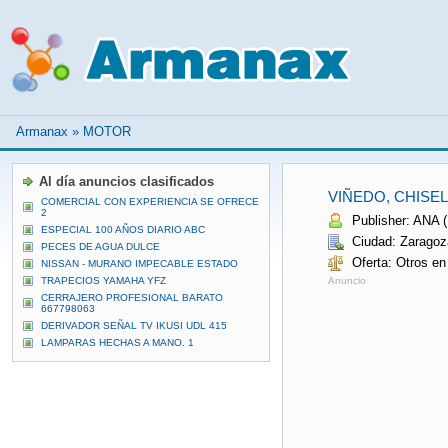
Armanax
»
MOTOR
Al día anuncios clasificados
VIÑEDO, CHISE
COMERCIAL CON EXPERIENCIA SE OFRECE
2
Publisher: ANA (
ESPECIAL 100 AÑOS DIARIO ABC
Ciudad: Zaragoz
PECES DE AGUA DULCE
Oferta: Otros en
NISSAN - MURANO IMPECABLE ESTADO
TRAPECIOS YAMAHA YFZ
Anuncio
CERRAJERO PROFESIONAL BARATO
667798063
DERIVADOR SEÑAL TV IKUSI UDL 415
LAMPARAS HECHAS A MANO. 1