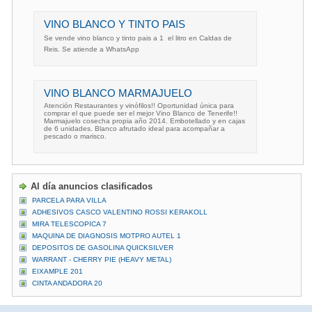
VINO BLANCO Y TINTO PAIS
Se vende vino blanco y tinto pais a 1  el litro en Caldas de
Reis. Se atiende a WhatsApp
VINO BLANCO MARMAJUELO
Atención Restaurantes y vinófilos!! Oportunidad única para
comprar el que puede ser el mejor Vino Blanco de Tenerife!!
Marmajuelo cosecha propia año 2014. Embotellado y en cajas
de 6 unidades. Blanco afrutado ideal para acompañar a
pescado o marisco.
Al día anuncios clasificados
PARCELA PARA VILLA
ADHESIVOS CASCO VALENTINO ROSSI KERAKOLL
MIRA TELESCOPICA 7
MAQUINA DE DIAGNOSIS MOTPRO AUTEL 1
DEPOSITOS DE GASOLINA QUICKSILVER
WARRANT - CHERRY PIE (HEAVY METAL)
EIXAMPLE 201
CINTA ANDADORA 20