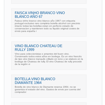
FAISCA VINHO BRANCO VINO
BLANCO AÑO 67
Faisca vinho branco vino blanco año 1967 con etiqueta
portugal exclusivo raro completa botella alcohol con precinto
intacto todas las botellas estan en perfecto estado de
conservacion y mantienen todo su liquido original costes de
envio para españa r
VINO BLANCO CHATEAU DE
RULLY 1999
Vino para coleccionistas o amantes del buen vino.
Conservado todos estos años en bodega. Es un vino francés
de tipo vino blanco tranquilo crillado en tono y se elaboro en la
bodega de Chateau de rully. El vino Chateau de rully procede
de la región vi
BOTELLA VINO BLANCO
DIAMANTE 1964
Botella de vino blanco de Diamante reserva 1964. no se
garantiza el estado del vino. Gastos de envio por cuenta del
comprador