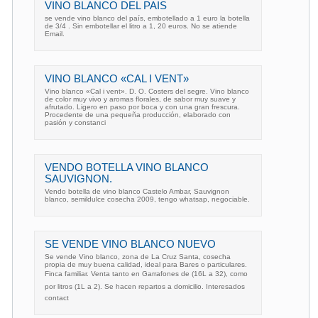
VINO BLANCO DEL PAIS
se vende vino blanco del país, embotellado a 1 euro la botella
de 3/4 . Sin embotellar el litro a 1, 20 euros. No se atiende
Email.
VINO BLANCO «CAL I VENT»
Vino blanco «Cal i vent». D. O. Costers del segre. Vino blanco
de color muy vivo y aromas florales, de sabor muy suave y
afrutado. Ligero en paso por boca y con una gran frescura.
Procedente de una pequeña producción, elaborado con
pasión y constanci
VENDO BOTELLA VINO BLANCO
SAUVIGNON.
Vendo botella de vino blanco Castelo Ambar, Sauvignon
blanco, semildulce cosecha 2009, tengo whatsap, negociable.
SE VENDE VINO BLANCO NUEVO
Se vende Vino blanco, zona de La Cruz Santa, cosecha
propia de muy buena calidad, ideal para Bares o particulares.
Finca familiar. Venta tanto en Garrafones de (16L a 32), como
por litros (1L a 2). Se hacen repartos a domicilio. Interesados
contact