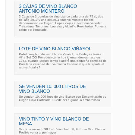
3 CAJAS DE VINO BLANCO
ANTONIO MONTERO
3 Cajas de 3 botellas de vino blanco cada una de 75 cl, dos
del año 2010 y una del 2011 Antonio Montero Ribeiro
denominación de Origen. Cepas viejas autóctonas variedad
Treixadura, Torrontes, Loureira y Albariño Reembolso. Portes a
cargo del comprado
LOTE DE VINO BLANCO VIÑASOL
Pallet completo de vino blanco Viñasol, de Bodegas Torres.
Viña Sol (DO Penedés) como hoy lo entendemos nace en
1962, cuando Miguel Torres elaboró una pequeña cantidad de
Parellada variedad de uva blanca tradicional que le aporta el
aroma frutal y fr
SE VENDEN 10. 000 LITROS DE
VINO BLANCO
Se venden 10. 000 litros de vino Blanco con Denominación de
Origen Rioja Calificada. Puede ser a granel o embotellado.
VINO TINTO Y VINO BLANCO DE
MESA
Vinos de mesa 0, 98 Euro Vino Tinto, 0, 98 Euro Vino Blanco.
Posible venta al por mayor.