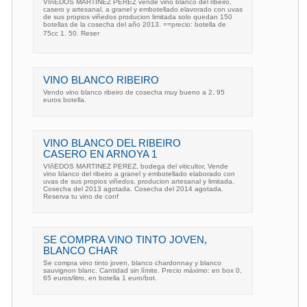
VIñEDOS MARTINEZ PEREZ vende vino blanco del ribeiro,
casero y artesanal, a granel y embotellado elavorado con uvas
de sus propios viñedos producion limitada solo quedan 150
botellas de la cosecha del año 2013. ==precio: botella de
75cc 1. 50. Reser
VINO BLANCO RIBEIRO
Vendo vino blanco ribeiro de cosecha muy bueno a 2, 95
euros botella.
VINO BLANCO DEL RIBEIRO
CASERO EN ARNOYA 1
VIñEDOS MARTINEZ PEREZ, bodega del viticultor, Vende
vino blanco del ribeiro a granel y embotellado elaborado con
uvas de sus propios viñedos, producion artesanal y limitada.
Cosecha del 2013 agotada. Cosecha del 2014 agotada.
Reserva tu vino de conf
SE COMPRA VINO TINTO JOVEN,
BLANCO CHAR
Se compra vino tinto joven, blanco chardonnay y blanco
sauvignon blanc. Cantidad sin límite. Precio máximo: en box 0,
65 euros/litro, en botella 1 euro/bot.