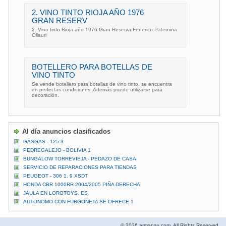
2. VINO TINTO RIOJA AÑO 1976
GRAN RESERV
2. Vino tinto Rioja año 1976 Gran Reserva Federico Paternina
Ollauri
BOTELLERO PARA BOTELLAS DE
VINO TINTO
Se vende botellero para botellas de vino tinto, se encuentra
en perfectas condiciones. Además puede utilizarse para
decoración.
Al día anuncios clasificados
GASGAS - 125 3
PEDREGALEJO - BOLIVIA 1
BUNGALOW TORREVIEJA - PEDAZO DE CASA
SERVICIO DE REPARACIONES PARA TIENDAS
PEUGEOT - 306 1. 9 XSDT
HONDA CBR 1000RR 2004/2005 PIÑA DERECHA
JAULA EN LOROTOYS. ES
AUTONOMO CON FURGONETA SE OFRECE 1
© 2026 armanax.com. All Rights Reserved.