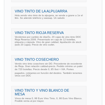
VINO TINTO DE LA ALPUJARRA
Hola vendo vino tinto de la alpujarra, se vende a grane a 1e el
litro. Se atiende telefono y wassap. Un saludo
VINO TINTO RIOJA RESERVA
Vendemos por cambio de diseño, 20 cajas de vino tinto DOC
Rioja Reserva 2006. Presentado en caja de 12 botellas,
etiqueta y cápsula. Vino de gran calidad, liquidación de stock
(solo 20 cajas). Precio de vino outlet.
VINO TINTO COSECHERO
Vendo vino tinto cosechero sin DO. Procedente de excedente
de Rioja. Gran relación calidad-precio. Pedido mínimo un palet
de 720 botellas. Precio desde 0, 85 /bot + IVA. Portes
pagados, cotizamos en función del destino. También tenemos
vinos con DOC
VINO TINTO Y VINO BLANCO DE
MESA
Vinos de mesa 0, 98 Euro Vino Tinto, 0, 98 Euro Vino Blanco.
Posible venta al por mayor.