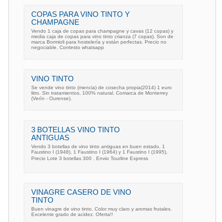
COPAS PARA VINO TINTO Y
CHAMPAGNE
Vendo 1 caja de copas para champagne y cavas (12 copas) y
media caja de copas para vino tinto crianza (7 copas). Son de
marca Bormioli para hostelería y están perfectas. Precio no
negociable. Contesto whatsapp
VINO TINTO
Se vende vino tinto (mencia) de cosecha propia(2014) 1 euro
litro. Sin tratamientos, 100% natural. Comarca de Monterrey
(Verín - Ourense).
3 BOTELLAS VINO TINTO
ANTIGUAS
Vendo 3 botellas de vino tinto antiguas en buen estado, 1
Faustino I (1948), 1 Faustino I (1964) y 1 Faustino I (1995),
Precio Lote 3 botellas 300 . Envio Tourline Express
VINAGRE CASERO DE VINO
TINTO
Buen vinagre de vino tinto. Color muy claro y aromas frutales.
Excelente grado de acidez. Oferta!!