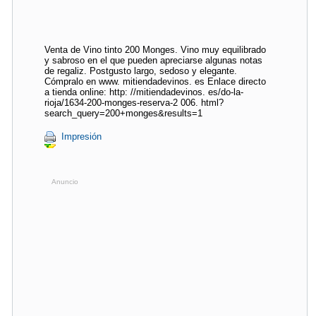
Venta de Vino tinto 200 Monges. Vino muy equilibrado
y sabroso en el que pueden apreciarse algunas notas
de regaliz. Postgusto largo, sedoso y elegante.
Cómpralo en www. mitiendadevinos. es Enlace directo
a tienda online: http: //mitiendadevinos. es/do-la-
rioja/1634-200-monges-reserva-2 006. html?
search_query=200+monges&results=1
Impresión
Anuncio