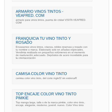
ARMARIO VINOS TINTOS -
VEAFRED. COM
armario para vinos tintos, puerta de cristal VISITA VEAFRED.
COM
FRANQUICIA TU VINO TINTO Y
ROSADO
Envasamos vinos tintos, crianza, robles reservas y rosado con
tu nombre o marca. Elaborado solo en añadas especiales.
Vendimia realizada en pequeños volúmenes en el momento
de maduración adecuado. Depósitos de acero inoxidable para
la criomaceración
CAMISA COLOR VINO TINTO
camisa color vino tinto, del corte ingleS! sin estrenaR
TOP ENCAJE COLOR VINO TINTO
PIMKIE
Top manga larga, talla s de la marca pimkie, color vino tinto,
encaje, elegante, moderno, juvenil. nuevo. Color Vino tinto