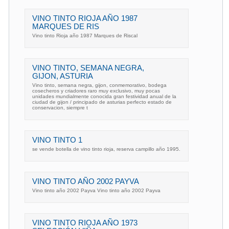
VINO TINTO RIOJA AÑO 1987
MARQUES DE RIS
Vino tinto Rioja año 1987 Marques de Riscal
VINO TINTO, SEMANA NEGRA,
GIJON, ASTURIA
Vino tinto, semana negra, gijon, conmemorativo, bodega
cosecheros y criadores raro muy exclusivo, muy pocas
unidades mundialmente conocida gran festividad anual de la
ciudad de gijon / principado de asturias perfecto estado de
conservacion, siempre t
VINO TINTO 1
se vende botella de vino tinto rioja, reserva campillo año 1995.
VINO TINTO AÑO 2002 PAYVA
Vino tinto año 2002 Payva Vino tinto año 2002 Payva
VINO TINTO RIOJA AÑO 1973