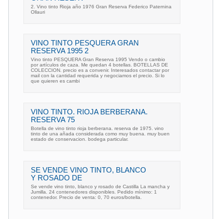
2. Vino tinto Rioja año 1976 Gran Reserva Federico Paternina
Ollauri
VINO TINTO PESQUERA GRAN
RESERVA 1995 2
Vino tinto PESQUERA Gran Reserva 1995 Vendo o cambio
por artículos de caza. Me quedan 4 botellas. BOTELLAS DE
COLECCION. precio es a convenir. Interesados contactar por
mail con la cantidad requerida y negociamos el precio. Si lo
que quieren es cambi
VINO TINTO. RIOJA BERBERANA.
RESERVA 75
Botella de vino tinto rioja berberana. reserva de 1975. vino
tinto de una añada considerada como muy buena. muy buen
estado de conservacion. bodega particular.
SE VENDE VINO TINTO, BLANCO
Y ROSADO DE
Se vende vino tinto, blanco y rosado de Castilla La mancha y
Jumilla. 24 contenedores disponibles. Pedido mínimo: 1
contenedor. Precio de venta: 0, 70 euros/botella.