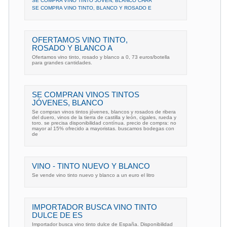
SE COMPRA VINO TINTO JOVEN, BLANCO CHAR
SE COMPRA VINO TINTO, BLANCO Y ROSADO E
OFERTAMOS VINO TINTO,
ROSADO Y BLANCO A
Ofertamos vino tinto, rosado y blanco a 0, 73 euros/botella
para grandes cantidades.
SE COMPRAN VINOS TINTOS
JÓVENES, BLANCO
Se compran vinos tintos jóvenes, blancos y rosados de ribera
del duero, vinos de la tierra de castilla y león, cigales, rueda y
toro. se precisa disponibilidad contínua. precio de compra: no
mayor al 15% ofrecido a mayoristas. buscamos bodegas con
de
VINO - TINTO NUEVO Y BLANCO
Se vende vino tinto nuevo y blanco a un euro el litro
IMPORTADOR BUSCA VINO TINTO
DULCE DE ES
Importador busca vino tinto dulce de España. Disponibilidad