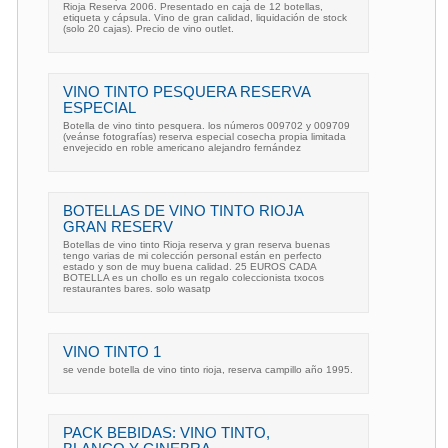
Rioja Reserva 2006. Presentado en caja de 12 botellas,
etiqueta y cápsula. Vino de gran calidad, liquidación de stock
(solo 20 cajas). Precio de vino outlet.
VINO TINTO PESQUERA RESERVA
ESPECIAL
Botella de vino tinto pesquera. los números 009702 y 009709
(veánse fotografías) reserva especial cosecha propia limitada
envejecido en roble americano alejandro fernández
BOTELLAS DE VINO TINTO RIOJA
GRAN RESERV
Botellas de vino tinto Rioja reserva y gran reserva buenas
tengo varias de mi colección personal están en perfecto
estado y son de muy buena calidad. 25 EUROS CADA
BOTELLA es un chollo es un regalo coleccionista txocos
restaurantes bares. solo wasatp
VINO TINTO 1
se vende botella de vino tinto rioja, reserva campillo año 1995.
PACK BEBIDAS: VINO TINTO,