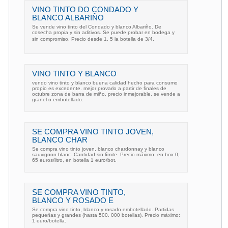
VINO TINTO DO CONDADO Y
BLANCO ALBARIÑO
Se vende vino tinto del Condado y blanco Albariño. De
cosecha propia y sin aditivos. Se puede probar en bodega y
sin compromiso. Precio desde 1. 5 la botella de 3/4.
VINO TINTO Y BLANCO
vendo vino tinto y blanco buena calidad hecho para consumo
propio es excedente. mejor provarlo a partir de finales de
octubre zona de barra de miño. precio inmejorable. se vende a
granel o embotellado.
SE COMPRA VINO TINTO JOVEN,
BLANCO CHAR
Se compra vino tinto joven, blanco chardonnay y blanco
sauvignon blanc. Cantidad sin límite. Precio máximo: en box 0,
65 euros/litro, en botella 1 euro/bot.
SE COMPRA VINO TINTO,
BLANCO Y ROSADO E
Se compra vino tinto, blanco y rosado embotellado. Partidas
pequeñas y grandes (hasta 500. 000 botellas). Precio máximo:
1 euro/botella.