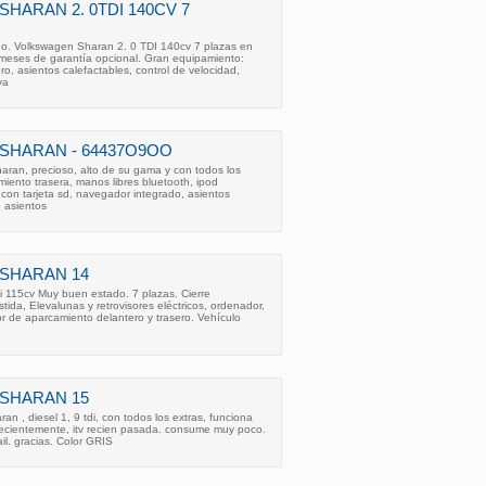
HARAN 2. 0TDI 140CV 7
uido. Volkswagen Sharan 2. 0 TDI 140cv 7 plazas en
meses de garantía opcional. Gran equipamiento:
o, asientos calefactables, control de velocidad,
va
SHARAN - 64437O9OO
aran, precioso, alto de su gama y con todos los
iento trasera, manos libres bluetooth, ipod
 con tarjeta sd, navegador integrado, asientos
3 asientos
SHARAN 14
i 115cv Muy buen estado. 7 plazas. Cierre
stida, Elevalunas y retrovisores eléctricos, ordenador,
sor de aparcamiento delantero y trasero. Vehículo
SHARAN 15
n , diesel 1, 9 tdi, con todos los extras, funciona
recientemente, itv recien pasada. consume muy poco.
il. gracias. Color GRIS