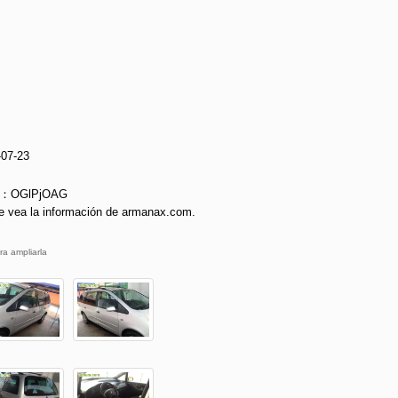
-07-23
ie：OGlPjOAG
e vea la información de armanax.com.
ra ampliarla