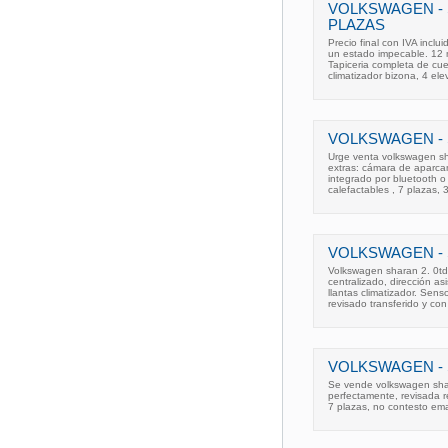
VOLKSWAGEN - S
PLAZAS
Precio final con IVA incl
un estado impecable. 12 
Tapiceria completa de cuer
climatizador bizona, 4 ele
VOLKSWAGEN - 
Urge venta volkswagen sh
extras: cámara de aparcam
integrado por bluetooth o
calefactables , 7 plazas, 
VOLKSWAGEN - 
Volkswagen sharan 2. 0td
centralizado, dirección asi
llantas climatizador. Sen
revisado transferido y con
VOLKSWAGEN - 
Se vende volkswagen shara
perfectamente, revisada 
7 plazas, no contesto ema