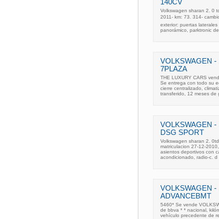
140CV
Volkswagen sharan 2. 0 tdi
2011- km: 73. 314- cambi
exterior: puertas laterales
panorámico, parktronic de
VOLKSWAGEN - S
7PLAZA
THE LUXURY CARS vende: 
Se entrega con todo su eq
cierre centralizado, climat
transferido, 12 meses de 
VOLKSWAGEN - 
DSG SPORT
Volkswagen sharan 2. 0tdi
matriculacion 27-12-2010
asientos deportivos con cal
acondicionado, radio-c. d 
VOLKSWAGEN - 
ADVANCEBMT
5460* Se vende VOLKSW
de bbva * * nacional, kiló
vehículo precedente de r