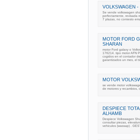
VOLKSWAGEN - 
Se vende volkswagen shara
perfectamente, revisada 
7 plazas, no contesto ema
MOTOR FORD G
SHARAN
motor Ford galaxy o Volk
176214. tipo motor AFN Po
cogidos en el contador de
garantizados un mes, el 
MOTOR VOLKSWA
se vende motor volkswage
de motores y recambios, 
DESPIECE TOT
ALHAMB
Despiece Volkswagen Shar
consultar piezas, elevalu
vehiculos (wassap) . G