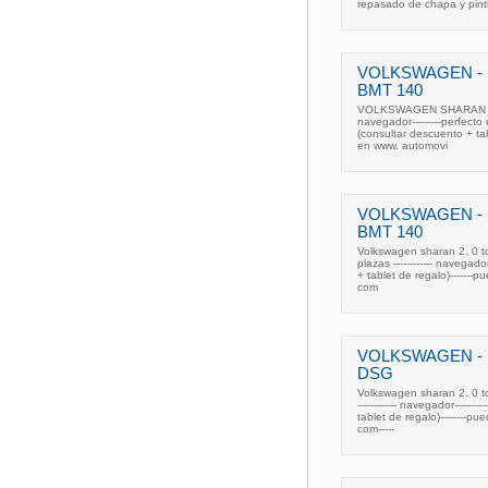
repasado de chapa y pintu
VOLKSWAGEN - S
BMT 140
VOLKSWAGEN SHARAN 2. 0 
navegador---------perfecto es
(consultar descuento + ta
en www. automovi
VOLKSWAGEN - S
BMT 140
Volkswagen sharan 2. 0 tdi 
plazas ------------ navegado
+ tablet de regalo)------
com
VOLKSWAGEN - S
DSG
Volkswagen sharan 2. 0 tdi 
------------ navegador------
tablet de regalo)--------
com-----