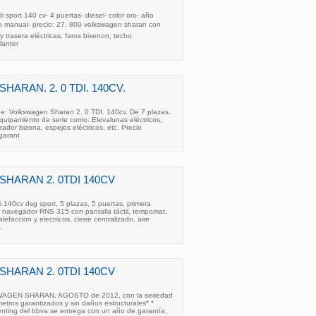
 sport 140 cv- 4 puertas- diesel- color oro- año
o manual- precio: 27. 800 volkswagen sharan con
 y trasera eléctricas, faros bixenon, techo
lanter
HARAN. 2. 0 TDI. 140CV.
Volkswagen Sharan 2. 0 TDI. 140cv. De 7 plazas.
uipamiento de serie como: Elevalunas eléctricos,
izador bizona, espejos eléctricos, etc. Precio
garant
SHARAN 2. 0TDI 140CV
 140cv dsg sport, 5 plazas, 5 puertas, primera
, navegador RNS 315 con pantalla táctil, tempomat,
efaccion y electricos, cierre centralizado, aire
,
SHARAN 2. 0TDI 140CV
AGEN SHARAN, AGOSTO de 2012, con la seriedad
metros garantizados y sin daños estructurales* *
enting del bbva se entrega con un año de garantía,