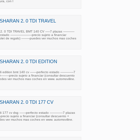
ra, con l
HARAN 2. 0 TDI TRAVEL
TDI TRAVEL BMT 140 CV -----7 plazas ------------
tado -----------------------precio sujeto a financiar
blet de regalo) ---------puedes ver muchos mas coches
HARAN 2. 0 TDI EDITION
edition bmt 140 cv -------perfecto estado --------------7
r---------precio sujeto a financiar (consultar descuento
-puedes ver muchos mas coches en www. automoviline.
HARAN 2. 0 TDI 177 CV
177 cv dsg -------perfecto estado --------------7 plazas
-----precio sujeto a financiar (consultar descuento +
puedes ver muchos mas coches en www. automoviline.