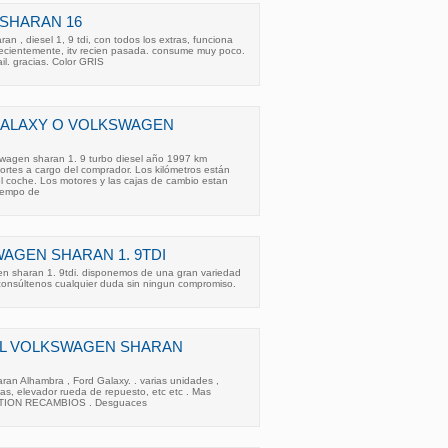
SHARAN 16
n , diesel 1, 9 tdi, con todos los extras, funciona
recientemente, itv recien pasada. consume muy poco.
il. gracias. Color GRIS
ALAXY O VOLKSWAGEN
swagen sharan 1. 9 turbo diesel año 1997 km
rtes a cargo del comprador. Los kilómetros están
l coche. Los motores y las cajas de cambio estan
tiempo de
GEN SHARAN 1. 9TDI
n sharan 1. 9tdi. disponemos de una gran variedad
consúltenos cualquier duda sin ningun compromiso.
AL VOLKSWAGEN SHARAN
an Alhambra , Ford Galaxy. . varias unidades ,
nas, elevador rueda de repuesto, etc etc . Mas
ESTION RECAMBIOS . Desguaces