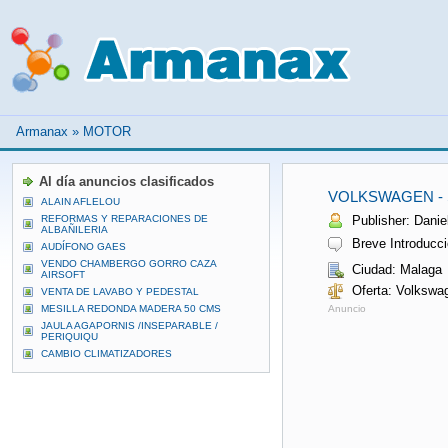
Armanax
»
MOTOR
Al día anuncios clasificados
VOLKSWAGEN -
ALAIN AFLELOU
REFORMAS Y REPARACIONES DE
Publisher: Daniel
ALBAÑILERIA
Breve Introducci
AUDÍFONO GAES
VENDO CHAMBERGO GORRO CAZA
Ciudad: Malaga
AIRSOFT
Oferta: Volkswa
VENTA DE LAVABO Y PEDESTAL
MESILLA REDONDA MADERA 50 CMS
Anuncio
JAULA AGAPORNIS /INSEPARABLE /
PERIQUIQU
CAMBIO CLIMATIZADORES