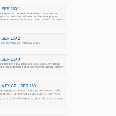
SER 160 1
tropeada. . le falta un retrovisor . soportes de
motor un piston en mal. estado cilindro se puede
illones . cruiser . cigueñal en buen estado. se vende
SER 160 2
 con las valvulas . yamaha fx 160
SER 160 3
estado tiene 150 hora se puede venir ver y probar
más foto pídemela por el Washat y no acepto cambio
 FX CRUISER 160
ue y papeles en regla a precios de mercado: * Año
2006-2007: 3. 600 * Año 2008-2009: 3. 800 * Año
012: 4. 500 * Año 2013: 5. 000 * Año 2014: 5. 500