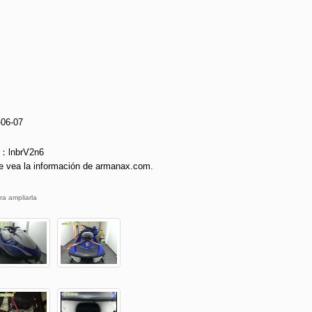
-06-07
e：lnbrV2n6
e vea la información de armanax.com.
ra ampliarla