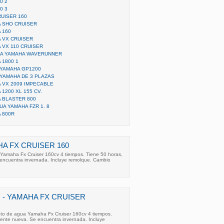
0 2
0 3
UISER 160
 SHO CRUISER
 160
 VX CRUISER
 VX 110 CRUISER
UA YAMAHA WAVERUNNER
 1800 1
YAMAHA GP1200
YAMAHA DE 3 PLAZAS
 VX 2009 IMPECABLE
1200 XL 155 CV.
 BLASTER 800
A YAMAHA FZR 1. 8
 800R
HA FX CRUISER 160
amaha Fx Cruiser 160cv 4 tiempos. Tiene 50 horas,
encuentra invernada. Incluye remolque. Cambio
 - YAMAHA FX CRUISER
to de agua Yamaha Fx Cruiser 160cv 4 tiempos.
mente nueva. Se encuentra invernada. Incluye