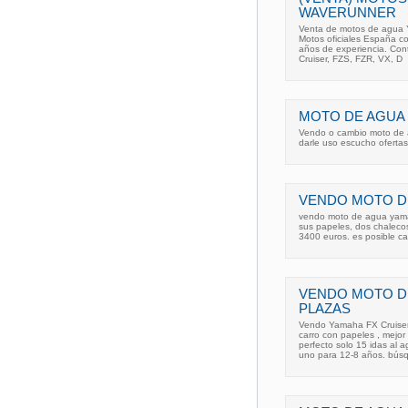
WAVERUNNER
Venta de motos de agua 
Motos oficiales España c
años de experiencia. Cont
Cruiser, FZS, FZR, VX, D
MOTO DE AGUA 
Vendo o cambio moto de 
darle uso escucho ofertas
VENDO MOTO D
vendo moto de agua yama
sus papeles, dos chalecos
3400 euros. es posible c
VENDO MOTO D
PLAZAS
Vendo Yamaha FX Cruiser 
carro con papeles , mejor 
perfecto solo 15 idas al 
uno para 12-8 años. bús