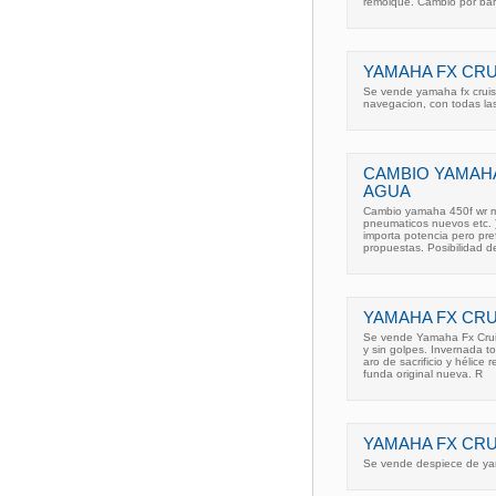
remolque. Cambio por bar
YAMAHA FX CRUI
Se vende yamaha fx cruis
navegacion, con todas las
CAMBIO YAMAHA
AGUA
Cambio yamaha 450f wr ma
pneumaticos nuevos etc. )
importa potencia pero pre
propuestas. Posibilidad d
YAMAHA FX CRUI
Se vende Yamaha Fx Cruis
y sin golpes. Invernada 
aro de sacrificio y hélice
funda original nueva. R
YAMAHA FX CRU
Se vende despiece de yam