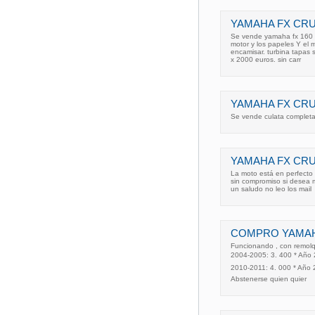
YAMAHA FX CRUI
Se vende yamaha fx 160 es
motor y los papeles Y el 
encamisar. turbina tapas s
x 2000 euros. sin carr
YAMAHA FX CRUI
Se vende culata completa
YAMAHA FX CRUI
La moto está en perfecto 
sin compromiso si desea 
un saludo no leo los mail
COMPRO YAMAHA
Funcionando , con remolq
2004-2005: 3. 400 * Año 
2010-2011: 4. 000 * Año 2
Abstenerse quien quier