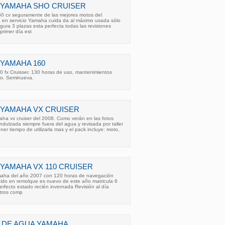
 YAMAHA SHO CRUISER
0 cv seguramente de las mejores motos del
en servicio Yamaha cuida da al máximo usada sólo
ura 3 plazas esta perfecta todas las revisiones
primer día est
YAMAHA 160
fx Cruisser. 130 horas de uso, mantenimientos
do. Seminueva.
 YAMAHA VX CRUISER
a vx cruiser del 2008. Como verán en las fotos
ndulzada siempre fuera del agua y revisada por taller
ener tiempo de utilizarla mas y el pack incluye: moto,
YAMAHA VX 110 CRUISER
aha del año 2007 con 120 horas de navegación
uido en remolque es nuevo de este año matricula 6
erfecto estado recién invernada Revisión al día
ltros comp
 DE AGUA YAMAHA