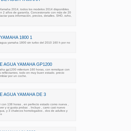
Yamaha 2014, todos los modelos 2014 disponibles.
on 2 años de garantía. Concesionario con más de 20
actar para información, precios, detalles. SHO, svho,
YAMAHA 1800 1
agua yamaha 1800 sin turbo del 2010 160 h por no
E AGUA YAMAHA GP1200
ha gp1200 milenium 160 horas, con remolque con
 reflectantes. todo en muy buen estado. precio
ambiar por un coche.
E AGUA YAMAHA DE 3
con 138 horas , en perfecto estado como nueva ,
ver y si gusta probar. . Incluyo , carro casi nuevo
agua, y 3 chalecos homologados , dos de adultos y
qu