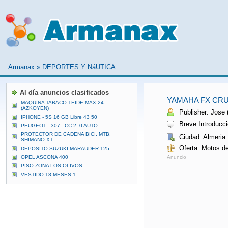
Armanax
»
DEPORTES Y NáUTICA
Al día anuncios clasificados
YAMAHA FX CRU
MAQUINA TABACO TEIDE-MAX 24
(AZKOYEN)
Publisher: Jose (
IPHONE - 5S 16 GB Libre 43 50
Breve Introducci
PEUGEOT - 307 - CC 2. 0 AUTO
PROTECTOR DE CADENA BICI, MTB,
Ciudad: Almeria
SHIMANO XT
Oferta: Motos d
DEPOSITO SUZUKI MARAUDER 125
OPEL ASCONA 400
Anuncio
PISO ZONA LOS OLIVOS
VESTIDO 18 MESES 1