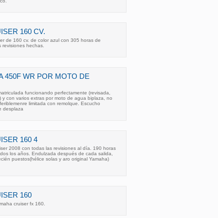
co.
SER 160 CV.
er de 160 cv. de color azul con 305 horas de
 revisiones hechas.
 450F WR POR MOTO DE
triculada funcionando perfectamente (revisada,
 y con varios extras por moto de agua biplaza, no
feriblemenre limitada con remolque. Escucho
e desplaza
SER 160 4
er 2008 con todas las revisiones al día. 190 horas
todos los años. Endulzada después de cada salida,
 recién puestos(hélice solas y aro original Yamaha)
ISER 160
aha cruiser fx 160.