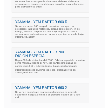
tiene muchos extras parrillas laterales, defensa delantera,
separadores, escape completo pro circuid t4. esta solamenrte
para disfrutarlo se pued
YAMAHA - YFM RAPTOR 660 R
Se vende raptor 660 cargado de extras, escape con
colectores, latiguillos metalicos, pinzas doble piston, kit de
rebaje, manillar competicion mas bajo, trapecios anchos,
separadores en las 4 ruedas, todas las protecciones de bajos,
cubrefaros, asient
YAMAHA - YFM RAPTOR 700
DICION ESPECIAL
Raptor700r de diciembre del 2006. Edicion especial con extras
como manillar, ruedas al 70% con llantas reforzadas de
competicion(800), cubrecadenas, bajos, parrilla frontal y
cubretrapecios de aluminio todo ello, guardapolvos en
amortiguadores, arra
YAMAHA - YFM RAPTOR 660 2
Se vende basculante con buje(rodamientos en perfecto
estado) sin holguras ni nada en perfecto estado por 145e
todo