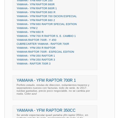
YAMAHA - YFM RAPTOR 350
YAMAHA - YFM RAPTOR 660R
YAMAHA - YFM RAPTOR 660R 1
YAMAHA - YFM RAPTOR 660 R
YAMAHA - YFM RAPTOR 700 DICION ESPECIAL
YAMAHA - YFM RAPTOR 660 2
YAMAHA - YFM 660 RAPTOR SPECIAL EDITION
YAMAHA - YFM 2
YAMAHA - YFM 660 R
YAMAHA - YFM 700 R RAPTOR S. E. CAMBIO 1
YAMAHA RAPTOR 700R - Y 450
CUBRECARTER YAMAHA - RAPTOR 700R
YAMAHA - YFM 350 R RAPTOR
YAMAHA RAPTOR 700R - ESPECIAL EDITION
YAMAHA - YFM 350 RAPTOR 1
YAMAHA - YFM 350 RAPTOR 3
YAMAHA - RAPTOR 700R 3
YAMAHA - YFM RAPTOR 700R 1
Perfeto estado. rotulas de direccion, rodamientos traseros y
seperadores nuevos con facturas. todo de serie. itv 2017.
ruedas gastadas. precio poco negociable. no se cambia por
nada. Color azul
YAMAHA - YFM RAPTOR 350CC
Se vende espectacular quad yamaha yfm raptor 350cc, en
perfecto estado de todo, mantenimiento de todo al dia,