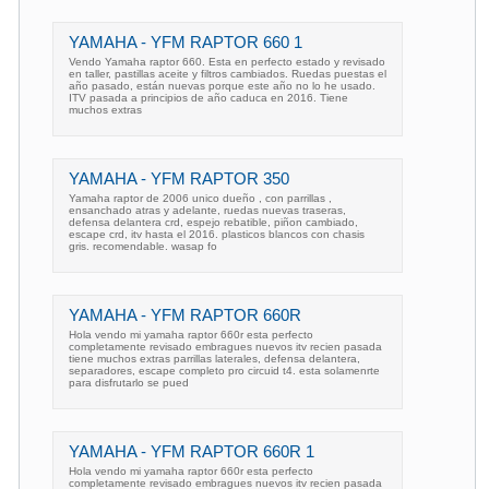
YAMAHA - YFM RAPTOR 660 1
Vendo Yamaha raptor 660. Esta en perfecto estado y revisado
en taller, pastillas aceite y filtros cambiados. Ruedas puestas el
año pasado, están nuevas porque este año no lo he usado.
ITV pasada a principios de año caduca en 2016. Tiene
muchos extras
YAMAHA - YFM RAPTOR 350
Yamaha raptor de 2006 unico dueño , con parrillas ,
ensanchado atras y adelante, ruedas nuevas traseras,
defensa delantera crd, espejo rebatible, piñon cambiado,
escape crd, itv hasta el 2016. plasticos blancos con chasis
gris. recomendable. wasap fo
YAMAHA - YFM RAPTOR 660R
Hola vendo mi yamaha raptor 660r esta perfecto
completamente revisado embragues nuevos itv recien pasada
tiene muchos extras parrillas laterales, defensa delantera,
separadores, escape completo pro circuid t4. esta solamenrte
para disfrutarlo se pued
YAMAHA - YFM RAPTOR 660R 1
Hola vendo mi yamaha raptor 660r esta perfecto
completamente revisado embragues nuevos itv recien pasada