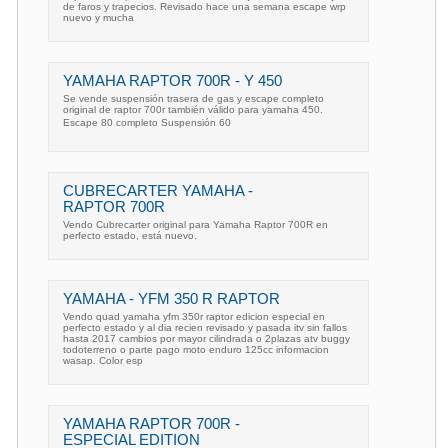
de faros y trapecios. Revisado hace una semana escape wrp
nuevo y mucha
YAMAHA RAPTOR 700R - Y 450
Se vende suspensión trasera de gas y escape completo
original de raptor 700r también válido para yamaha 450.
Escape 80 completo Suspensión 60
CUBRECARTER YAMAHA -
RAPTOR 700R
Vendo Cubrecarter original para Yamaha Raptor 700R en
perfecto estado, está nuevo.
YAMAHA - YFM 350 R RAPTOR
Vendo quad yamaha yfm 350r raptor edicion especial en
perfecto estado y al dia recien revisado y pasada itv sin fallos
hasta 2017 cambios por mayor cilindrada o 2plazas atv buggy
todoterreno o parte pago moto enduro 125cc informacion
wasap. Color esp
YAMAHA RAPTOR 700R -
ESPECIAL EDITION