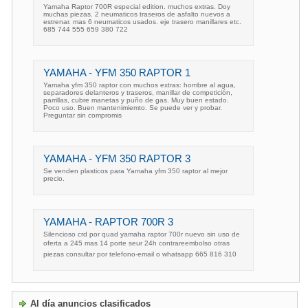
Yamaha Raptor 700R especial edition. muchos extras. Doy
muchas piezas. 2 neumaticos traseros de asfalto nuevos a
estrenar. mas 6 neumaticos usados. eje trasero manillares etc.
685 744 555 659 380 722
YAMAHA - YFM 350 RAPTOR 1
Yamaha yfm 350 raptor con muchos extras: hombre al agua,
separadores delanteros y traseros, manillar de competición,
parrillas, cubre manetas y puño de gas. Muy buen estado.
Poco uso. Buen mantenimiemto. Se puede ver y probar.
Preguntar sin compromis
YAMAHA - YFM 350 RAPTOR 3
Se venden plasticos para Yamaha yfm 350 raptor al mejor
precio.
YAMAHA - RAPTOR 700R 3
Silencioso crd por quad yamaha raptor 700r nuevo sin uso de
oferta a 245 mas 14 porte seur 24h contrareembolso otras
piezas consultar por telefono-email o whatsapp 665 816 310
Al día anuncios clasificados