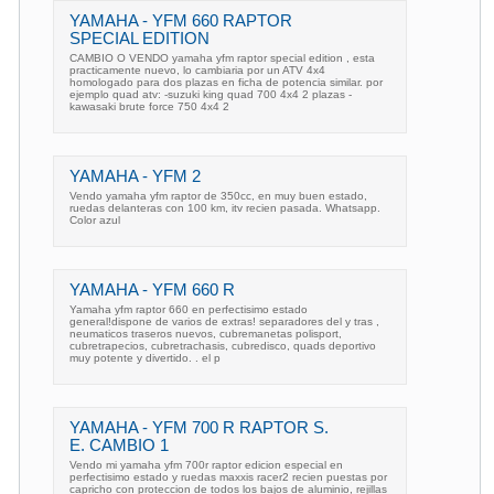
YAMAHA - YFM 660 RAPTOR
SPECIAL EDITION
CAMBIO O VENDO yamaha yfm raptor special edition , esta
practicamente nuevo, lo cambiaria por un ATV 4x4
homologado para dos plazas en ficha de potencia similar. por
ejemplo quad atv: -suzuki king quad 700 4x4 2 plazas -
kawasaki brute force 750 4x4 2
YAMAHA - YFM 2
Vendo yamaha yfm raptor de 350cc, en muy buen estado,
ruedas delanteras con 100 km, itv recien pasada. Whatsapp.
Color azul
YAMAHA - YFM 660 R
Yamaha yfm raptor 660 en perfectisimo estado
general!dispone de varios de extras! separadores del y tras ,
neumaticos traseros nuevos, cubremanetas polisport,
cubretrapecios, cubretrachasis, cubredisco, quads deportivo
muy potente y divertido. . el p
YAMAHA - YFM 700 R RAPTOR S.
E. CAMBIO 1
Vendo mi yamaha yfm 700r raptor edicion especial en
perfectisimo estado y ruedas maxxis racer2 recien puestas por
capricho con proteccion de todos los bajos de aluminio, rejillas