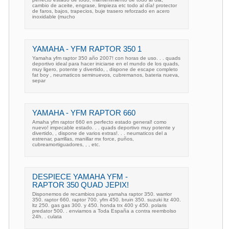
cambio de aceite, engrase, limpieza etc todo al día! protector
de faros, bajos, trapecios, buje trasero reforzado en acero
inoxidable (mucho
YAMAHA - YFM RAPTOR 350 1
Yamaha yfm raptor 350 año 2007! con horas de uso. . . quads
deportivo ideal para hacer iniciarse en el mundo de los quads,
muy ligero, potente y divertido, , dispone de escape completo
fat boy , neumaticos seminuevos, cubremanos, bateria nueva,
separ
YAMAHA - YFM RAPTOR 660
Amaha yfm raptor 660 en perfecto estado general! como
nuevo! impecable estado. . . quads deportivo muy potente y
divertido, , dispone de varios extras!. . . neumaticos del a
estrenar, parrillas, manillar mx force, puños,
cubreamortiguadores, , , etc.
DESPIECE YAMAHA YFM -
RAPTOR 350 QUAD JEPIX!
Disponemos de recambios para yamaha raptor 350. warrior
350. raptor 660. raptor 700. yfm 450. bruin 350. suzuki ltz 400.
ltz 250. gas gas 300. y 450. honda trx 400 y 450. polaris
predator 500. . enviamos a Toda España a contra reembolso
24h. . culata